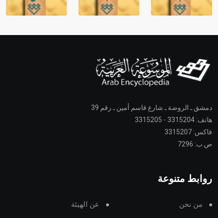
دمشق ـ الروضة ـ شارع قاسم أمين ـ رقم 39
هاتف: 3315204 - 3315205
فاكس: 3315207
ص.ب: 7296
روابط متنوعة
من نحن
عن الهيئة