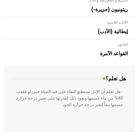
التاريخ و الجغرافية و الآثار
ريئونيون (جزيرة-)
الآداب اللاتينية
إيطالية (الأدب)
القانون
- هل تعلم أن الأبلق نوع من الفنون الهندسية التي ارتبطت
بالعمارة الإسلامية في بلاد الشام ومصر خاصة، حيث يحرص
القواعد الآمرة
المعمار على بناء مداميكه وخاصة في الواجهات
هل تعلم؟
- هل تعلم أن الإبل تستطيع البقاء على قيد الحياة حتى لو فقدت
40% من ماء جسمها ويعود ذلك لقدرتها على تغيير درجة حرارة
جسمها تبعاً لتغير درجة حرارة الجو،
- هل تعلم أن أبقراط كتب في الطب أربعة مؤلفات هي: