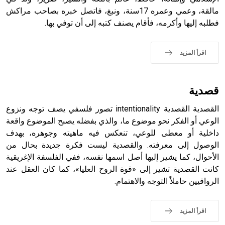
الملوك الذين حكموا مدينة إديسا (الرها) من أبجر الأول وحتى
مالقة، وعمي وعمره 17سنة، ونبغ، فاتصل خبره بصاحب مراكش
التاسع، وهم ينتسبون إلى أسرة أوسروين
فطلبه إليها وأكرمه، فأقام يصنف كتبه إلى أن توفي بها.
اقرأ المزيد
- هل تعلم أن الأبجدية الكنعانية تتألف من /22/ علامة كتابية
sign تكتب منفصلة غير متصلة، وتعتمد المبدأ الأكوروفوني،
قصدية
حيث تقتصر القيمة الصوتية للعلامة الك
القصدية القصدية intentionality تصور فلسفي يصف توجه ونزوع
الوعي أو الفكر نحو موضوع ما، والذي بفضله يصبح الموضوع واقعة
داخلية أو معطى للوعي، تنعكس فيه ماهيته وجوهره، بهدف
الوصول إلى معرفته. والقصدية ليست فكرة جديدة بحال من
الأحوال، كما يشير إليها أصل اسمها نفسه، ففي الفلسفة الإغريقية
كانت القصدية تشير إلى «قوة الروح العليا»، كما كان العقل عند
الرواقيين حاملاً التوجه والاهتمام.
اقرأ المزيد