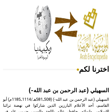
الحكم، الأدلة، تنظيم التغذية، ورسالته في جروح الرأس. ويعود
له الفضل بأنه حرر الطب من الدين والفلسفة.
- هل تعلم أن المرجان إفراز حيواني يتكون في البحر ويتركب
من مادة كربونات الكلسيوم، وهو أحمر أو شديد الحمرة وهو
أجود أنواعه، ويمتاز بكبر الحجم ويسمى الش
اخترنا لكم
هل تعلم أن الأبسيد كلمة فرنسية اللفظ تم اعتمادها مصطلحاً
أثرياً يستخدم في العمارة عموماً وفي العمارة الدينية الخاصة
بالكنائس خصوصاً، وفي الإنكليزية أب
السهيلي (عبد الرحمن بن عبد الله-)
السهيلي (عبد الرحمن بن عبد الله-) (508ـ581هـ/1114ـ1185م) أبو
القاسم، أحد الأعلام البارزين الذين شاركوا في نهضة تراثنا
الإسلامي وإنمائه، حافظ، عالم باللغة والسير، ضرير، وُلد في
- هل تعلم أن أبجر Abgar اسم معروف جيداً يعود إلى عدد من