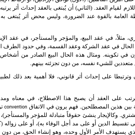
ازم لقيام العقد. (الثاني) أن يُبتغى بالعقد إحداث أثر يرتبه
 العامة بالقوة عند الضرورة، وليس محض أثر يُبتغى به ا
، مثلاً، في عقد البيع، والمؤجر والمستأجر، في عقد الإيج
 الحال في عقد الشركة وعقد القسمة، وفي حدود الطرف الو
ون في تكوينه. ومثال هذه الحال البيع الصادر من أشخا
متعددين للشيء نفسه، من دون تجزئته بينهم.
وترتبطا على إحداث أثر قانوني، فلا أهمية بعد ذلك لطبيعة
ترتب على العقد أن يصبح هذا الاصطلاح، في معناه ومدلول
رقة بين هذين المصطلحين. فهم يرون في الاتفاق
تو
convention
مشتري. وكالإيجار ينشئ حقوقاً متبادلة للمؤجر والمستأجر)، 
ى تقسيط الدين أو على مد أجل الوفاء به)، أو على زواله (ك
الذي يستهدف الأمر الأول وحده، وهو إنشاء الحق، من دون ب