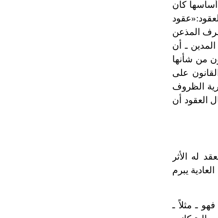
 أساسها كان
عقود:«عقود
طرف المذعن
لمدين ـ أن
ون من شأنها
لقانون على
ظرية الظروف
ل العقود أن
د له الأثر
لعادية يبرم
و ـ مثلاً ـ