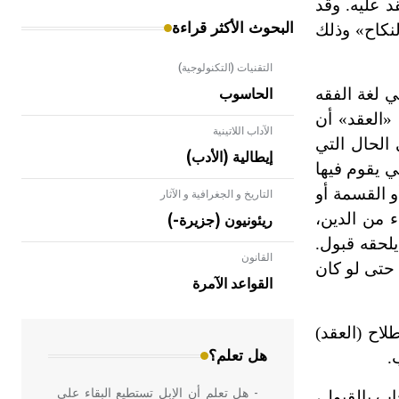
د عليه. وقد
البحوث الأكثر قراءة
نكاح» وذلك
التقنيات (التكنولوجية)
 في لغة الفقه
الحاسوب
فظ «العقد» أن
الآداب اللاتينية
الحال التي
إيطالية (الأدب)
ي يقوم فيها
و القسمة أو
التاريخ و الجغرافية و الآثار
ء من الدين،
ريئونيون (جزيرة-)
لحقه قبول.
القانون
- هل تعلم أن الأبلق نوع من الفنون
حتى لو كان
الهندسية التي ارتبطت بالعمارة الإسلامية
القواعد الآمرة
في بلاد الشام ومصر خاصة، حيث يحرص
المعمار على بناء مداميكه وخاصة في
لاح (العقد)
الواجهات
هل تعلم؟
.
- هل تعلم أن الإبل تستطيع البقاء على
اب بالقبول،