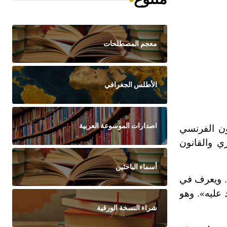
معجم المصطلحات
الأطلس الجغرافي
اصدارات الموسوعة العربية
ون الفرنسي
ن المصري والقانون
أسماء الباحثين
ن. ويعرف في
 عليه». وهو
شراء النسخة الورقية