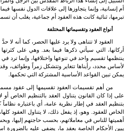
السبيل إلى إنشاء هذا الرباط المقدس بين الرجل والمرأة 
أم إنسانية، وإنما يتجاوزها إلى علاقات الدول نفسها فيما 
تبرمها، ثنائية كانت هذه العقود أم جماعية، يغلب أن تسمى
أنواع العقود وتقسيماتها المختلفة
العقود لا تتناهى ولا يرد عليها الحصر، كما أنه لا حد
أركانها، التي سيأتي ذكرها فيما بعد. وهي على كثرتها
ينتظمها تقسيم واحد في تنوعها واختلافها، وإنما ترد في 
لأساس محدد، رأيناها تتغاير وتتشكل زمراً وطوائف، وقد
يمكن تبين القواعد الأساسية المشتركة التي تحكمها.
من أهم تقسيمات العقود تقسيمها إلى عقود مسماة 
على إذا كان القانون يتناول العقد بالتنظيم الخاص أو لا
بتنظيم العقد في إطار نظرية عامة، أي باعتباره نظاماً كل
الخاص للعقود. وهو، إذ يفعل ذلك، لا يتناول العقود كل
أهميتها للناس في معاملاتهم، بحسب حاجتهم إليها، وبحس
يبين الأحكام الخاصة بعقد ما، يضفي عليه بالضرورة اسم