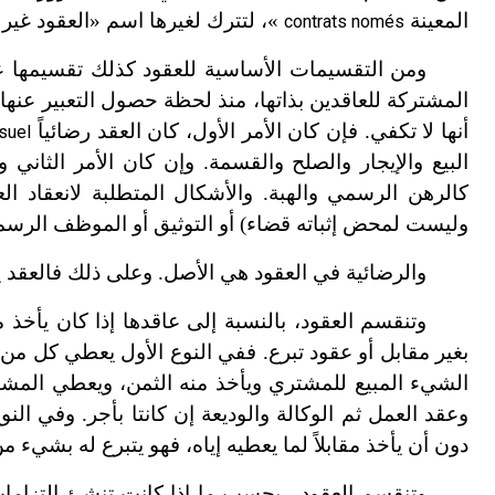
المعينة
»، لتترك لغيرها اسم «العقود غير 
contrats només
ومن التقسيمات الأساسية للعقود كذلك تقسيمها ع
المشتركة للعاقدين بذاتها، منذ لحظة حصول التعبير عنها 
أنها لا تكفي. فإن كان الأمر الأول، كان العقد رضائياً
suel
البيع والإيجار والصلح والقسمة. وإن كان الأمر الثاني وا
كالرهن الرسمي والهبة. والأشكال المتطلبة لانعقاد العق
وليست لمحض إثباته قضاء) أو التوثيق أو الموظف الرس
والرضائية في العقود هي الأصل. وعلى ذلك فالعقد يعد
وتنقسم العقود، بالنسبة إلى عاقدها إذا كان يأخذ م
بغير مقابل أو عقود تبرع. ففي النوع الأول يعطي كل من ال
الشيء المبيع للمشتري ويأخذ منه الثمن، ويعطي المشتري 
وعقد العمل ثم الوكالة والوديعة إن كانتا بأجر. وفي النو
دون أن يأخذ مقابلاً لما يعطيه إياه، فهو يتبرع له بشيء من 
وتنقسم العقود ـ بحسب ما إذا كانت تنشئ التزاما