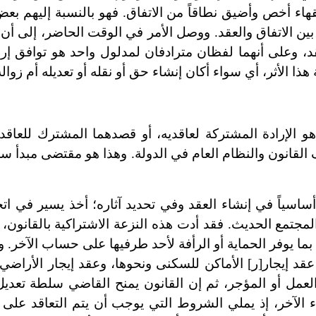
قهاء أخص وأضيق نطاقاً من الاتفاق. فهو بالنسبة إليهم بع
بين الاتفاق والعقد. ووصل الأمر في الوقت الحاضر، إلى أن 
عقد، وعلى أنهما لفظان مترادفان لمدلول واحد هو توافق إراد
 هذا الأثر، أي سواء أكان إنشاء حق أو نقله أو تعديله أم زواله
و الإرادة المشتركة لعاقديه، أو قصدهما المشترك للعاقد
ف القانون والنظام العام في الدولة. وهذا هو مقتضى مبدأ سل
ساسياً في إنشاء العقد وفي تحديد آثاره؛ أخذ يسير في اتج
 المجتمع الحديث. فقد أدت هذه النزعة الاشتراكية بالقانون،
د بما يوفر الحماية أو الرأفة لأحد طرفيها على حساب الآخر. و
يجار[ر] الأماكن للسكنى ونحوها، وعقد إيجار الأراضي ال
مل أو المؤجر، ثم إن القانون يمنح القاضي سلطة تعديل آ
اء الآخر، إذ يملي الشروط التي يوجب أن يتم التعاقد على 