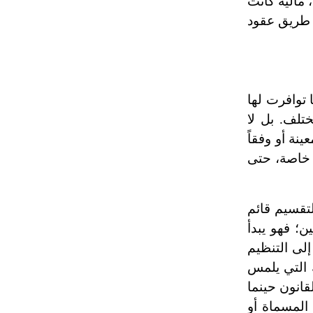
 مالية كانت
عن طريق عقود
ا توافرت لها
تلف. بل لا
نة أو وفقاً
ة خاصة، حتى
تقسيم قائم
ن؛ فهو يبدأ
إلى التنظيم
ك التي يلمس
قانون حينما
 المسماة أو