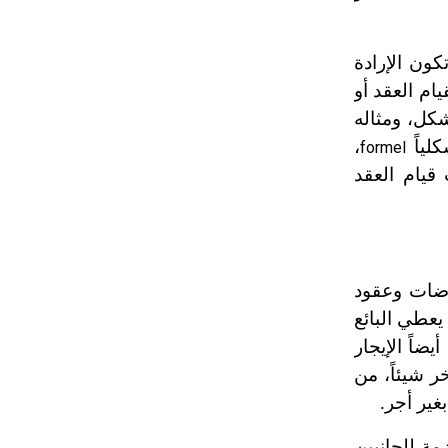
ون الإرادة
ام العقد أو
شكل، ومثاله
كلياً
،
formel
 قيام العقد
اوضات وعقود
يعطي البائع
ضاً الإيجار
ر شيئاً، من
بغير أجر.
ة للجانبين