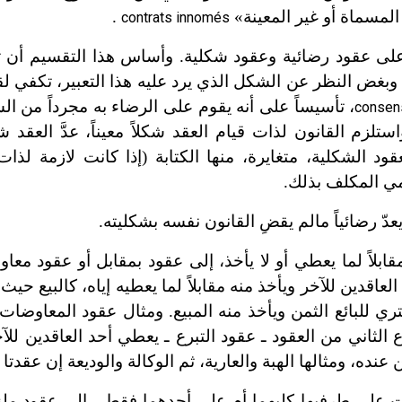
المسماة أو غير المعينة»
.
contrats innomés
لى عقود رضائية وعقود شكلية. وأساس هذا التقسيم أن تك
وبغض النظر عن الشكل الذي يرد عليه هذا التعبير، تكفي لقي
، تأسيساً على أنه يقوم على الرضاء به مجرداً من ال
consen
ستلزم القانون لذات قيام العقد شكلاً معيناً، عدَّ العقد ش
ود الشكلية، متغايرة، منها الكتابة (إذا كانت لازمة لذات
مي المكلف بذلك.
ّ رضائياً مالم يقضِ القانون نفسه بشكليته.
قابلاً لما يعطي أو لا يأخذ، إلى عقود بمقابل أو عقود مع
عاقدين للآخر ويأخذ منه مقابلاً لما يعطيه إياه، كالبيع حيث 
للبائع الثمن ويأخذ منه المبيع. ومثال عقود المعاوضات أي
ع الثاني من العقود ـ عقود التبرع ـ يعطي أحد العاقدين للآخ
عنده، ومثالها الهبة والعارية، ثم الوكالة والوديعة إن عقدتا 
ت على طرفيها كليهما أم على أحدهما فقط ـ إلى عقود ملزم