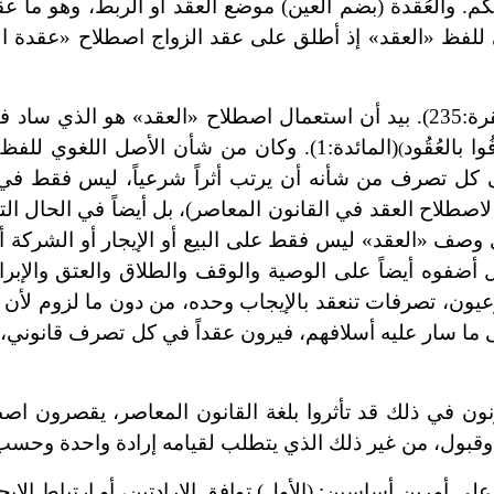
م. والعُقدة (بضم العين) موضع العقد أو الربط، وهو ما عق
 للفظ «العقد» إذ أطلق على عقد الزواج اصطلاح «عقدة ال
(لبقرة:235). بيد أن استعمال اصطلاح «العقد» هو الذي ساد
وْفُوا بالعُقُود
(المائدة:1). وكان من شأن الأصل اللغوي لل
(
لى كل تصرف من شأنه أن يرتب أثراً شرعياً، ليس فقط في 
اصطلاح العقد في القانون المعاصر)، بل أيضاً في الحال الت
 وصف «العقد» ليس فقط على البيع أو الإيجار أو الشركة أ
 أضفوه أيضاً على الوصية والوقف والطلاق والعتق والإبرا
يون، تصرفات تنعقد بالإيجاب وحده، من دون ما لزوم لأن ي
ما سار عليه أسلافهم، فيرون عقداً في كل تصرف قانوني، 
نون في ذلك قد تأثروا بلغة القانون المعاصر، يقصرون اصط
 وقبول، من غير ذلك الذي يتطلب لقيامه إرادة واحدة وحسب
ى أمرين أساسين: (الأول) توافق الإرادتين، أو ارتباط الإيج