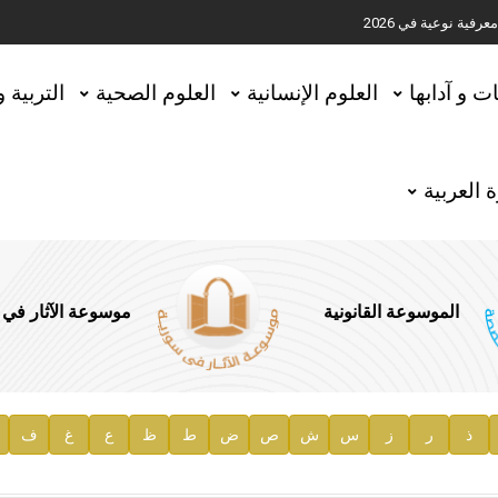
ية نوعية في 2026
تحقيق المخطوطات في العاصمة القطرية الدوحة
ات و آدابها
العلوم الإنسانية
العلوم الصحية
التربية 
 العربية
الموسوعة القانونية
موسوعة الآثار في
ذ
ر
ز
س
ش
ص
ض
ط
ظ
ع
غ
ف
ية