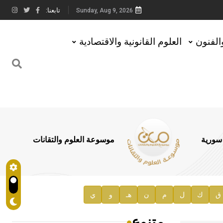
تابعنا:
Sunday, Aug 9, 2026
والفنون
العلوم القانونية والاقتصادية
 سورية
موسوعة العلوم والتقانات
ق
ك
ل
م
ن
هـ
و
ي
متنوع