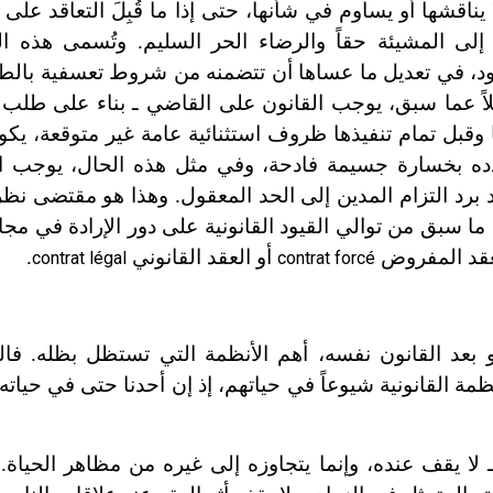
ناقشها أو يساوم في شأنها، حتى إذا ما قُبِلَ التعاقد على
إلى المشيئة حقاً والرضاء الحر السليم. وتُسمى هذه ال
عقود، في تعديل ما عساها أن تتضمنه من شروط تعسفية بال
لاً عما سبق، يوجب القانون على القاضي ـ بناء على طلب ا
ها وقبل تمام تنفيذها ظروف استثنائية عامة غير متوقعة، يك
هدده بخسارة جسيمة فادحة، وفي مثل هذه الحال، يوجب ا
د برد التزام المدين إلى الحد المعقول. وهذا هو مقتضى ن
ما سبق من توالي القيود القانونية على دور الإرادة في مجا
لعقد المفروض
أو العقد القانوني
.
contrat légal
contrat forcé
بعد القانون نفسه، أهم الأنظمة التي تستظل بظله. فالعق
مة القانونية شيوعاً في حياتهم، إذ إن أحدنا
حتى في حياته ا
 يقف عنده، وإنما يتجاوزه إلى غيره من مظاهر الحياة. فه