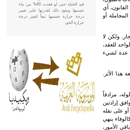
قيد الحياة حتى لو فقدت 40% من ماء
 القانون، أي
جسمها ويعود ذلك لقدرتها على تغيير
لمجاملة أو
درجة حرارة جسمها تبعاً لتغير درجة
حرارة الجو،
ار. ولكن لا
- هل تعلم أن أبقراط كتب في الطب
احد للعقد،
أربعة مؤلفات هي: الحكم، الأدلة، تنظيم
ص عدة لشيء
التغذية، ورسالته في جروح الرأس.
ويعود له الفضل بأنه حرر الطب من
الدين والفلسفة.
 هذا الأثر.
- هل تعلم أن المرجان إفراز حيواني
يتكون في البحر ويتركب من مادة
ه، مرادفاً
كربونات الكلسيوم، وهو أحمر أو شديد
افق إرادتين
الحمرة وهو أجود أنواعه، ويمتاز بكبر
الحجم ويسمى الش
أو على نقله
الوفاء ينهي
اقي الأمور،
هل تعلم أن الأبسيد كلمة فرنسية اللفظ