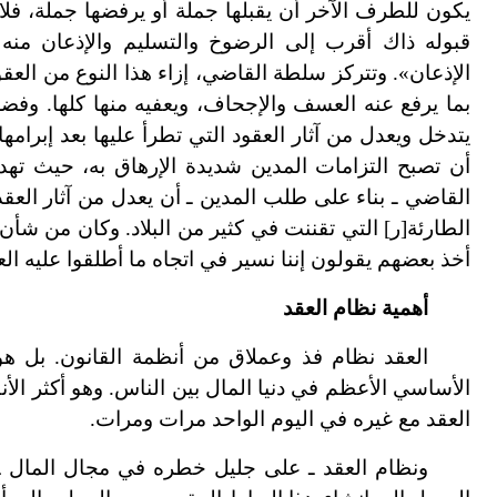
يكون للطرف الآخر أن يقبلها جملة أو يرفضها جملة، فلا ي
قبوله ذاك أقرب إلى الرضوخ والتسليم والإذعان منه 
الإذعان». وتتركز سلطة القاضي، إزاء هذا النوع من ال
بما يرفع عنه العسف والإجحاف، ويعفيه منها كلها. وفض
يتدخل ويعدل من آثار العقود التي تطرأ عليها بعد إبرام
أن تصبح التزامات المدين شديدة الإرهاق به، حيث ت
القاضي ـ بناء على طلب المدين ـ أن يعدل من آثار العق
الطارئة[ر] التي تقننت في كثير من البلاد. وكان من شأن 
أخذ بعضهم يقولون إننا نسير في اتجاه ما أطلقوا عليه ا
أهمية نظام العقد
العقد نظام فذ وعملاق من أنظمة القانون. بل هو 
الأساسي الأعظم في دنيا المال بين الناس. وهو أكثر الأنظ
العقد مع غيره في اليوم الواحد مرات ومرات.
ونظام العقد ـ على جليل خطره في مجال المال ـ لا