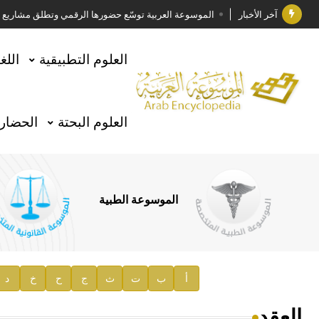
آخر الأخبار
الموسوعة العربية توسّع حضورها الرقمي وتطلق مشاريع معرف
فوز الأستاذ الدكتور وليد محمد السراقبي بجائزة كتارا ل
العلوم التطبيقية
اللغ
جائزة مجمع الملك سلمان العالمي للغة العربية 2025
الأستاذ إياد خالد الطباع مدير عام لهيئة الموسوعة العربية
العلوم البحتة
الحضارة
السيد محمد ياسين صالح وزيرا للثقافة
صدور المجلد الثامن من موسوعة الآثار في سورية
توصيات مجلس الإدارة
الموسوعة الطبية
صدور المجلد السابع من موسوعة الآثار في سورية
صدور المجلد الثامن عشر من الموسوعة الطبية
إعلان..
أ
ب
ت
ث
ج
ح
خ
د
دار الفكر الموزع الحصري لمنشورات هيئة الموسوعة العرب
العقد