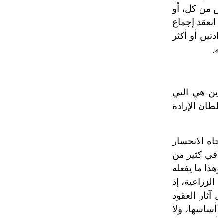
ض من كل، أو
تم اعتمادها مصطلحاً أثرياً يستخدم في
العمارة عموماً وفي العمارة الدينية
انعقد إجماع
الخاصة بالكنائس خصوصاً، وفي
تين أو أكثر
الإنكليزية أب
.
- هل تعلم أن أبجر Abgar اسم معروف
جيداً يعود إلى عدد من الملوك الذين
ين هي التي
حكموا مدينة إديسا (الرها) من أبجر الأول
وحتى التاسع، وهم ينتسبون إلى أسرة
طان الإرادة
أوسروين
اه الانحسار
- هل تعلم أن الأبجدية الكنعانية تتألف من
 في كثير من
/22/ علامة كتابية sign تكتب منفصلة
غير متصلة، وتعتمد المبدأ الأكوروفوني،
هذا ما يفعله
حيث تقتصر القيمة الصوتية للعلامة الك
زراعية، إذ
ثار العقود
أساسها، ولا