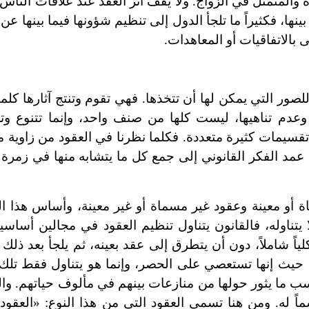
والمتمثل في الزواج. ولا يقف أثر العقد عند علاقات الناس،
بينها، فكثيراً ما تلجأ الدول إلى تنظيم شؤونها فيما بينها 
 بالاتفاقيات أو المعاهدات.
َّ للصور التي يمكن لها أن تتخذها. فهي تقوم وتنتج آثارها كلم
 وعدم تناهيها، ليست كلها من صنف واحد، وإنما تتنوع وتخ
تقسيمات كثيرة متعددة. فكلما نظرنا في العقود من زاوية معي
 عمد الفكر القانوني إلى جمع كل ما يتشابه منها في زمر
أو معينة وعقود غير مسماة أو غير معينة، وأساس هذا ال
 يتناوله، فالقانون يتناول تنظيم العقود في مجالين أساسيي
ياً شاملاً، دون أن يتطرق إلى عقد بعينه، ثم يلجأ بعد ذلك 
ها، حيث إنها تستعصي على الحصر، وإنما هو يتناول فقط تل
ب ما يثور حولها من منازعات بينهم في مألوف حياتهم. وال
اً له. ومن هنا تسمى العقود التي من هذا النوع: «العقود