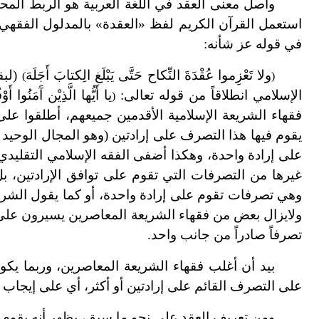
وأصل معنى العقد في اللغة العربية هو الربط المحك
استعمل القرآن الكريم لفظ «العقدة» بالمدلول الفقهي
في قوله عز شأنه:
ولا تَعْزِموا عُقْدَةَ النِّكاح حَتَّى يَبْلَغ الِكتابَ أَجَلَهَ
(
)
الإسلامي انطلاقاً من قوله تعالى:
يا أَيُّها الَّذِيْن آَمَنُوا أَ
)
فقهاء الشريعة الإسلامية الأقدمين جميعهم، أطلقوا ع
يقوم فيها هذا التصرف على إرادتين (وهو المجال الوحيد ل
على إرادة واحدة، وهكذا أضفى الفقه الإسلامي التقليدي
غيرها من التصرفات التي تقوم على توافق الإرادتين، بل
وهي تصرفات تقوم على إرادة واحدة، أو كما يقول الشرع
ولايزال بعض من فقهاء الشريعة المعاصرين يسيرون على 
تصرفاً صادراً من جانب واحد.
بيد أن أغلب فقهاء الشريعة المعاصرين، وربما يكو
على التصرف القائم على إرادتين أو أكثر، أي على إيجاب
ومن تعريف العقد على نحو ما سبق، يظهر أنه يقوم عل