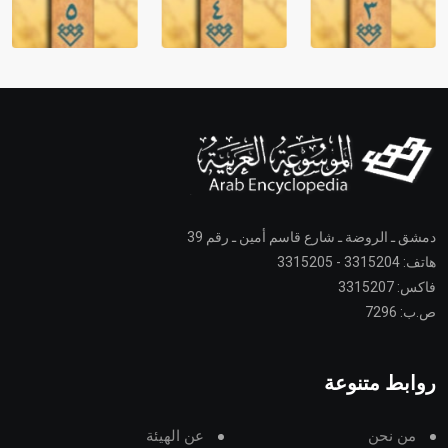
دمشق ـ الروضة ـ شارع قاسم أمين ـ رقم 39
هاتف: 3315204 - 3315205
فاكس: 3315207
ص.ب: 7296
روابط متنوعة
من نحن
عن الهيئة