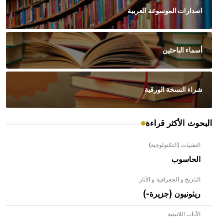
اصدارات الموسوعة العربية
أسماء الباحثين
شراء النسخة الورقية
البحوث الأكثر قراءة
التقنيات (التكنولوجية)
الحاسوب
- هل تعلم أن الأبلق نوع من الفنون الهندسية التي ارتبطت
التاريخ و الجغرافية و الآثار
بالعمارة الإسلامية في بلاد الشام ومصر خاصة، حيث يحرص
ريئونيون (جزيرة-)
المعمار على بناء مداميكه وخاصة في الواجهات
الآداب اللاتينية