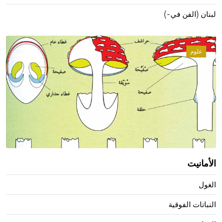
لبنان (الفن في-)
علوم
الأمانيت
الغول
النباتات الفوقية