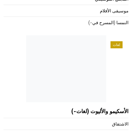
موسيقى الأفلام
النمسا (المسرح في-)
لغات
الأسكيمو والأليوت (لغات-)
الاشتقاق