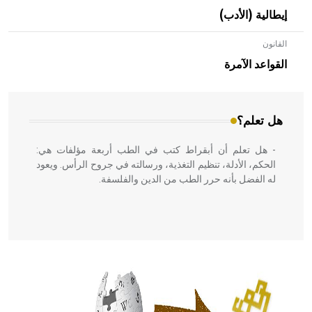
إيطالية (الأدب)
القانون
- هل تعلم أن الإبل تستطيع البقاء على قيد الحياة حتى لو فقدت
40% من ماء جسمها ويعود ذلك لقدرتها على تغيير درجة حرارة
القواعد الآمرة
جسمها تبعاً لتغير درجة حرارة الجو،
هل تعلم؟
- هل تعلم أن أبقراط كتب في الطب أربعة مؤلفات هي:
الحكم، الأدلة، تنظيم التغذية، ورسالته في جروح الرأس. ويعود
له الفضل بأنه حرر الطب من الدين والفلسفة.
- هل تعلم أن المرجان إفراز حيواني يتكون في البحر ويتركب
من مادة كربونات الكلسيوم، وهو أحمر أو شديد الحمرة وهو
أجود أنواعه، ويمتاز بكبر الحجم ويسمى الش