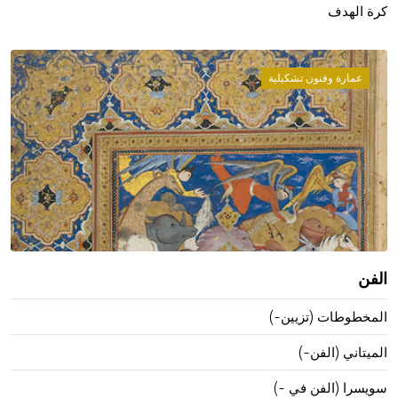
كرة الهدف
عمارة وفنون تشكيلية
الفن
المخطوطات (تزيين-)
الميتاني (الفن-)
سويسرا (الفن في -)