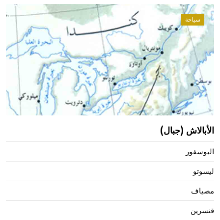
سياحة
الأبالاش (جبال)
البوسفور
ليسوتو
مصياف
قنسرين