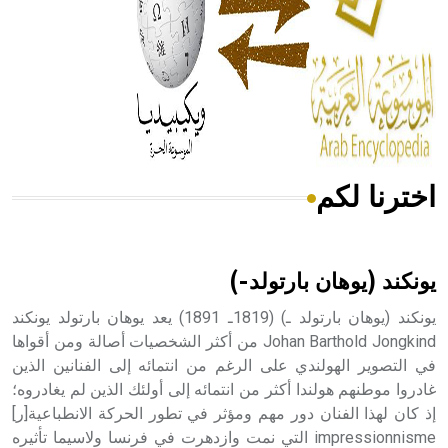
هل تعلم أن الأبسيد كلمة فرنسية اللفظ تم اعتمادها مصطلحاً
أثرياً يستخدم في العمارة عموماً وفي العمارة الدينية الخاصة
بالكنائس خصوصاً، وفي الإنكليزية أب
اخترنا لكم
- هل تعلم أن أبجر Abgar اسم معروف جيداً يعود إلى عدد من
الملوك الذين حكموا مدينة إديسا (الرها) من أبجر الأول وحتى
التاسع، وهم ينتسبون إلى أسرة أوسروين
يونكند (يوهان بارتولد-)
يونكند (يوهان بارتولد ـ) (1819ـ 1891) يعد يوهان بارتولد يونكند
Johan Barthold Jongkind من أكثر الشخصيات أصالة ومن أقواها
في التصوير الهولندي على الرغم من انتمائه إلى الفنانين الذين
- هل تعلم أن الأبجدية الكنعانية تتألف من /22/ علامة كتابية
sign تكتب منفصلة غير متصلة، وتعتمد المبدأ الأكوروفوني،
غادروا موطنهم هولندا أكثر من انتمائه إلى أولئك الذين لم يغادروه؛
حيث تقتصر القيمة الصوتية للعلامة الك
إذ كان لهذا الفنان دور مهم ومؤثر في تطور الحركة الانطباعية[ر]
impressionnisme التي نمت وازدهرت في فرنسا ولاسيما تأثيره