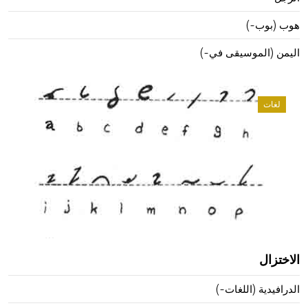
هوب (بوب-)
اليمن (الموسيقى في-)
لغات
الاختزال
الدرافيدية (اللغات-)