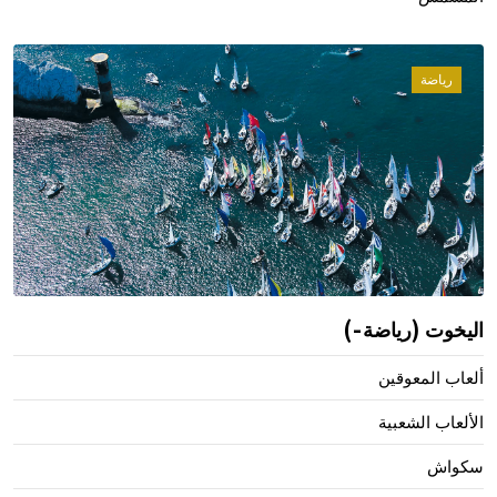
رياضة
اليخوت (رياضة-)
ألعاب المعوقين
الألعاب الشعبية
سكواش