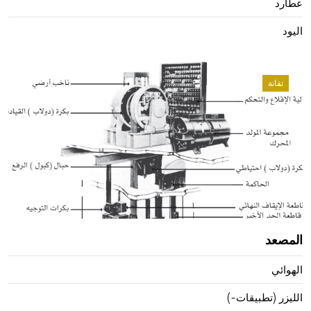
عطارد
اليود
تقانة
المصعد
الهوائي
الليزر (تطبيقات-)