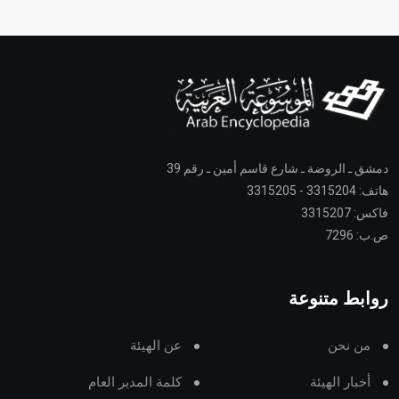
دمشق ـ الروضة ـ شارع قاسم أمين ـ رقم 39
هاتف: 3315204 - 3315205
فاكس: 3315207
ص.ب: 7296
روابط متنوعة
من نحن
عن الهيئة
أخبار الهيئة
كلمة المدير العام