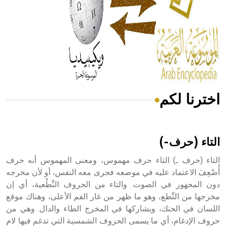
- هل تعلم أن المرجان إفراز حيواني يتكون في البحر ويتركب
من مادة كربونات الكلسيوم، وهو أحمر أو شديد الحمرة وهو
أجود أنواعه، ويمتاز بكبر الحجم ويسمى الش
اخترنا لكم
هل تعلم أن الأبسيد كلمة فرنسية اللفظ تم اعتمادها مصطلحاً
أثرياً يستخدم في العمارة عموماً وفي العمارة الدينية الخاصة
بالكنائس خصوصاً، وفي الإنكليزية أب
التاء (حرف-)
التاء (حرف ـ) التاء حرف مهموس، ومعنى المهموس أنه حرف
أُضْعِفَ الاعتماد عليه في موضعه فجرى معه النفس، أو لأن مخرجه
دون المجهور في الصوت. والتاء من الحروف النِّطْعية، أي إن
- هل تعلم أن أبجر Abgar اسم معروف جيداً يعود إلى عدد من
الملوك الذين حكموا مدينة إديسا (الرها) من أبجر الأول وحتى
مخرجها من النِّطع، وهو ما ظهر من غار الفم الأعلى، وهناك موقع
التاسع، وهم ينتسبون إلى أسرة أوسروين
اللسان في الحنك، ويشاركها في المخرج الطاء والدال. وهي من
حروف الإدغام، أي ما يسمى الحروف الشمسية التي تدغم فيها لام