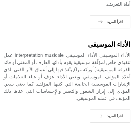
أداة التعريف.
- هل تعلم أن الأبجدية الكنعانية تتألف من /22/ علامة كتابية
اقرأ المزيد
sign تكتب منفصلة غير متصلة، وتعتمد المبدأ الأكوروفوني،
حيث تقتصر القيمة الصوتية للعلامة الك
الأداء الموسيقى
الأداء الموسيقي الأداء الموسيقي interpretation musicale عمل
تنفيذي خاص لمؤلّفة موسيقية يقوم بأدائها العازف أو المغني أو قائد
الفرقة الموسيقية( أوركسترا), ينْفذ فيها إِلى أعماق الأثر الفني الذي
أعدّه المؤلف الموسيقي. ويعني الأداء عزف أو غناء العلامات أو
الإِشارات الموسيقية الخاصة التي كتبها المؤلف, كما يعني سعي
المؤدي إِلى إِبراز الشعور والتعبير والإِحساسات التي عناها ذلك
المؤلف في عمله الموسيقي.
اقرأ المزيد