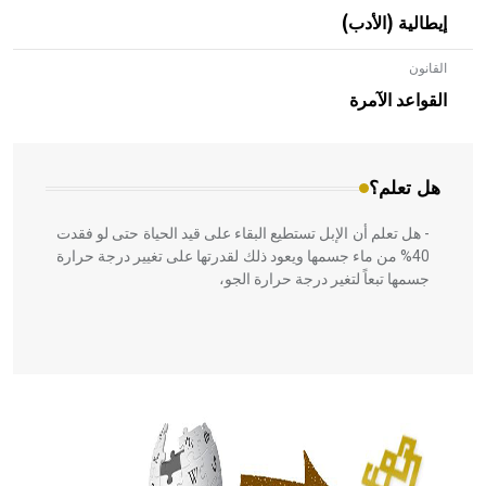
إيطالية (الأدب)
القانون
- هل تعلم أن الأبلق نوع من الفنون الهندسية التي ارتبطت
بالعمارة الإسلامية في بلاد الشام ومصر خاصة، حيث يحرص
القواعد الآمرة
المعمار على بناء مداميكه وخاصة في الواجهات
هل تعلم؟
- هل تعلم أن الإبل تستطيع البقاء على قيد الحياة حتى لو فقدت
40% من ماء جسمها ويعود ذلك لقدرتها على تغيير درجة حرارة
جسمها تبعاً لتغير درجة حرارة الجو،
- هل تعلم أن أبقراط كتب في الطب أربعة مؤلفات هي:
الحكم، الأدلة، تنظيم التغذية، ورسالته في جروح الرأس. ويعود
له الفضل بأنه حرر الطب من الدين والفلسفة.