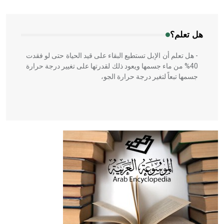
المعمار على بناء مداميكه وخاصة في الواجهات
هل تعلم؟
- هل تعلم أن الإبل تستطيع البقاء على قيد الحياة حتى لو فقدت
40% من ماء جسمها ويعود ذلك لقدرتها على تغيير درجة حرارة
جسمها تبعاً لتغير درجة حرارة الجو،
- هل تعلم أن أبقراط كتب في الطب أربعة مؤلفات هي:
الحكم، الأدلة، تنظيم التغذية، ورسالته في جروح الرأس. ويعود
له الفضل بأنه حرر الطب من الدين والفلسفة.
- هل تعلم أن المرجان إفراز حيواني يتكون في البحر ويتركب
من مادة كربونات الكلسيوم، وهو أحمر أو شديد الحمرة وهو