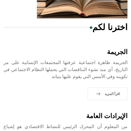
أجود أنواعه، ويمتاز بكبر الحجم ويسمى الش
اخترنا لكم
هل تعلم أن الأبسيد كلمة فرنسية اللفظ تم اعتمادها مصطلحاً
أثرياً يستخدم في العمارة عموماً وفي العمارة الدينية الخاصة
بالكنائس خصوصاً، وفي الإنكليزية أب
الجريمة
الجريمة ظاهرة اجتماعية عرفتها المجتمعات الإنسانية على مر
التاريخ، أي منذ نشوء التناقضات التي يحملها النظام الاجتماعي في
تكوينه وفي الأسس التي يقوم عليها بنيانه.
- هل تعلم أن أبجر Abgar اسم معروف جيداً يعود إلى عدد من
الملوك الذين حكموا مدينة إديسا (الرها) من أبجر الأول وحتى
التاسع، وهم ينتسبون إلى أسرة أوسروين
اقرأ المزيد
الإيرادات العامة
- هل تعلم أن الأبجدية الكنعانية تتألف من /22/ علامة كتابية
من المعلوم أن المحرك الرئيس للنشاط الاقتصادي هو إشباع
sign تكتب منفصلة غير متصلة، وتعتمد المبدأ الأكوروفوني،