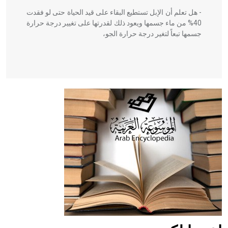
- هل تعلم أن الإبل تستطيع البقاء على قيد الحياة حتى لو فقدت
40% من ماء جسمها ويعود ذلك لقدرتها على تغيير درجة حرارة
جسمها تبعاً لتغير درجة حرارة الجو،
- هل تعلم أن أبقراط كتب في الطب أربعة مؤلفات هي:
الحكم، الأدلة، تنظيم التغذية، ورسالته في جروح الرأس. ويعود
له الفضل بأنه حرر الطب من الدين والفلسفة.
- هل تعلم أن المرجان إفراز حيواني يتكون في البحر ويتركب
من مادة كربونات الكلسيوم، وهو أحمر أو شديد الحمرة وهو
أجود أنواعه، ويمتاز بكبر الحجم ويسمى الش