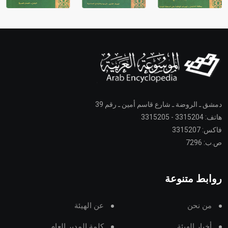
دمشق ـ الروضة ـ شارع قاسم أمين ـ رقم 39
هاتف: 3315204 - 3315205
فاكس: 3315207
ص.ب: 7296
روابط متنوعة
من نحن
عن الهيئة
أخبار الهيئة
كلمة المدير العام