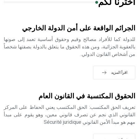
اخترنا لكم
هل تعلم أن الأبسيد كلمة فرنسية اللفظ تم اعتمادها مصطلحاً
أثرياً يستخدم في العمارة عموماً وفي العمارة الدينية الخاصة
بالكنائس خصوصاً، وفي الإنكليزية أب
الجرائم الواقعة على أمن الدولة الخارجي
للدولة كما للأفراد مصالح وقيم وحقوق أساسية تعمد إلى صونها
بالعقوبة الجزائية، ومن هذه الحقوق ما يتعلق بالدولة بصفتها شخصاً
من أشخاص القانون الدولي.
- هل تعلم أن أبجر Abgar اسم معروف جيداً يعود إلى عدد من
الملوك الذين حكموا مدينة إديسا (الرها) من أبجر الأول وحتى
التاسع، وهم ينتسبون إلى أسرة أوسروين
اقرأ المزيد
الحقوق المكتسبة في القانون العام
- هل تعلم أن الأبجدية الكنعانية تتألف من /22/ علامة كتابية
تعريف الحق المكتسب: الحق المكتسب يعني الحفاظ على المركز
sign تكتب منفصلة غير متصلة، وتعتمد المبدأ الأكوروفوني،
حيث تقتصر القيمة الصوتية للعلامة الك
القانوني الذي نجم عن تصرف قانوني معين، وهو يقوم على مبدأ
مهم هو مبدأ الأمن القانوني Sécurité juridique