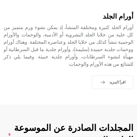
- هل تعلم أن الأبجدية الكنعانية تتألف من /22/ علامة كتابية
sign تكتب منفصلة غير متصلة، وتعتمد المبدأ الأكوروفوني،
أورام الجلد
حيث تقتصر القيمة الصوتية للعلامة الك
أورام الجلد كثيرة ومختلفة المنشأ، إذ يمكن نشوء ورم متميز من
كل خلية من خلايا الجلد البشروية أو الأدمية، والوحمات والأورام
الوحمية تنشأ كذلك من خلايا الجلد وعناصره المختلفة. وهناك أورام
ووحمات جلدية حميدة (سليمة)، وأورام جلدية ما قبل السرطانية أو
مهيأة لنشوء السرطانات، وأورام جلدية خبيثة. وفيما يلي ذكر
للشائع من هذه الأورام والوحمات.
اقرأ المزيد
المجلدات الصادرة عن الموسوعة