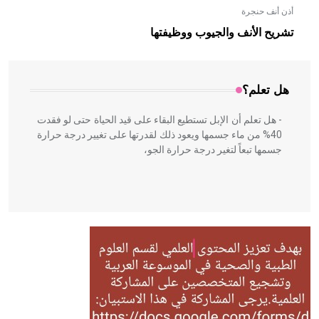
أذن أنف حنجرة
- هل تعلم أن الأبلق نوع من الفنون الهندسية التي ارتبطت
بالعمارة الإسلامية في بلاد الشام ومصر خاصة، حيث يحرص
تشريح الأنف والجيوب ووظيفتها
المعمار على بناء مداميكه وخاصة في الواجهات
هل تعلم؟
- هل تعلم أن الإبل تستطيع البقاء على قيد الحياة حتى لو فقدت
40% من ماء جسمها ويعود ذلك لقدرتها على تغيير درجة حرارة
جسمها تبعاً لتغير درجة حرارة الجو،
- هل تعلم أن أبقراط كتب في الطب أربعة مؤلفات هي:
الحكم، الأدلة، تنظيم التغذية، ورسالته في جروح الرأس. ويعود
له الفضل بأنه حرر الطب من الدين والفلسفة.