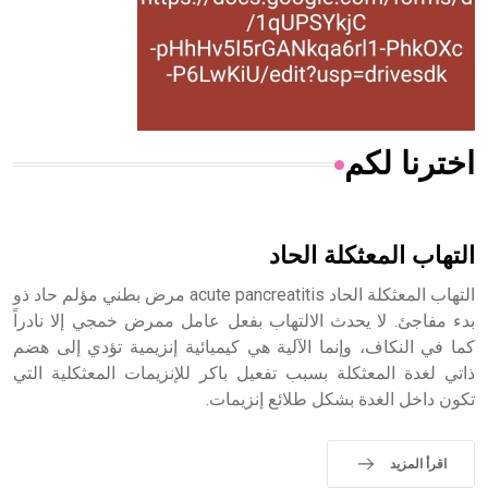
- هل تعلم أن المرجان إفراز حيواني يتكون في البحر ويتركب
من مادة كربونات الكلسيوم، وهو أحمر أو شديد الحمرة وهو
أجود أنواعه، ويمتاز بكبر الحجم ويسمى الش
اخترنا لكم
هل تعلم أن الأبسيد كلمة فرنسية اللفظ تم اعتمادها مصطلحاً
أثرياً يستخدم في العمارة عموماً وفي العمارة الدينية الخاصة
بالكنائس خصوصاً، وفي الإنكليزية أب
التهاب المعثكلة الحاد
التهاب المعثكلة الحاد acute pancreatitis مرض بطني مؤلم حاد ذو
بدء مفاجئ. لا يحدث الالتهاب بفعل عامل ممرض خمجي إلا نادراً
كما في النكاف، وإنما الآلية هي كيميائية إنزيمية تؤدي إلى هضم
- هل تعلم أن أبجر Abgar اسم معروف جيداً يعود إلى عدد من
الملوك الذين حكموا مدينة إديسا (الرها) من أبجر الأول وحتى
ذاتي لغدة المعثكلة بسبب تفعيل باكر للإنزيمات المعثكلية التي
التاسع، وهم ينتسبون إلى أسرة أوسروين
تكون داخل الغدة بشكل طلائع إنزيمات.
اقرأ المزيد