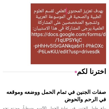
- هل تعلم أن أبقراط كتب في الطب أربعة مؤلفات هي:
الحكم، الأدلة، تنظيم التغذية، ورسالته في جروح الرأس. ويعود
له الفضل بأنه حرر الطب من الدين والفلسفة.
- هل تعلم أن المرجان إفراز حيواني يتكون في البحر ويتركب
من مادة كربونات الكلسيوم، وهو أحمر أو شديد الحمرة وهو
أجود أنواعه، ويمتاز بكبر الحجم ويسمى الش
اخترنا لكم
هل تعلم أن الأبسيد كلمة فرنسية اللفظ تم اعتمادها مصطلحاً
أثرياً يستخدم في العمارة عموماً وفي العمارة الدينية الخاصة
بالكنائس خصوصاً، وفي الإنكليزية أب
صفات الجنين في تمام الحمل ووضعه وموقعه
في الرحم والحوض
يبلغ طول الجنين في نهاية الحمل 50سم وسطياً، ووزنه نحو