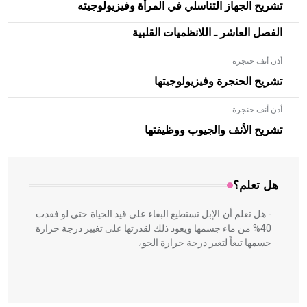
تشريح الجهاز التناسلي في المرأة وفيزيولوجيته
الفصل العاشر ـ اللانظميات القلبية
أذن أنف حنجرة
تشريح الحنجرة وفيزيولوجيتها
أذن أنف حنجرة
- هل تعلم أن الأبلق نوع من الفنون الهندسية التي ارتبطت
بالعمارة الإسلامية في بلاد الشام ومصر خاصة، حيث يحرص
تشريح الأنف والجيوب ووظيفتها
المعمار على بناء مداميكه وخاصة في الواجهات
هل تعلم؟
- هل تعلم أن الإبل تستطيع البقاء على قيد الحياة حتى لو فقدت
40% من ماء جسمها ويعود ذلك لقدرتها على تغيير درجة حرارة
جسمها تبعاً لتغير درجة حرارة الجو،