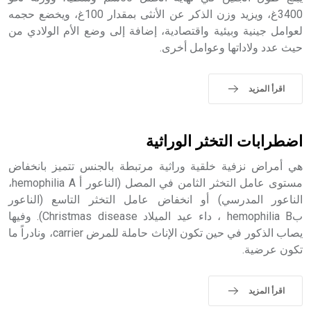
- هل تعلم أن أبجر Abgar اسم معروف جيداً يعود إلى عدد من
3400غ، ويزيد وزن الذكر عن الأنثى بمقدار 100غ، ويخضع حجمه
الملوك الذين حكموا مدينة إديسا (الرها) من أبجر الأول وحتى
لعوامل جينية وبيئية واقتصادية، إضافة إلى وضع الأم الولادي من
التاسع، وهم ينتسبون إلى أسرة أوسروين
حيث عدد ولاداتها وعوامل أخرى.
اقرأ المزيد
- هل تعلم أن الأبجدية الكنعانية تتألف من /22/ علامة كتابية
sign تكتب منفصلة غير متصلة، وتعتمد المبدأ الأكوروفوني،
اضطرابات التخثر الوراثية
حيث تقتصر القيمة الصوتية للعلامة الك
هي أمراض نزفية خلقية وراثية مرتبطة بالجنس تتميز بانخفاض
مستوى عامل التخثر الثامن في المصل (الناعور أ hemophilia A،
الناعور المدرسي) أو انخفاض عامل التخثر التاسع (الناعور
بhemophilia B ، داء عيد الميلاد Christmas disease). وفيها
يصاب الذكور في حين تكون الإناث حاملة للمرض carrier، ونادراً ما
تكون عرضية.
اقرأ المزيد