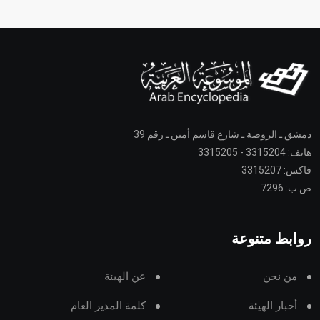
دمشق ـ الروضة ـ شارع قاسم أمين ـ رقم 39
هاتف: 3315204 - 3315205
فاكس: 3315207
ص.ب: 7296
روابط متنوعة
من نحن
عن الهيئة
أخبار الهيئة
كلمة المدير العام