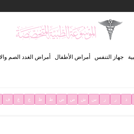
ن العالمي للغة العربية
ية
جهاز التنفس
أمراض الأطفال
أمراض الغدد الصم وال
ية
ذ
ر
ز
س
ش
ص
ض
ط
ظ
ع
غ
ف