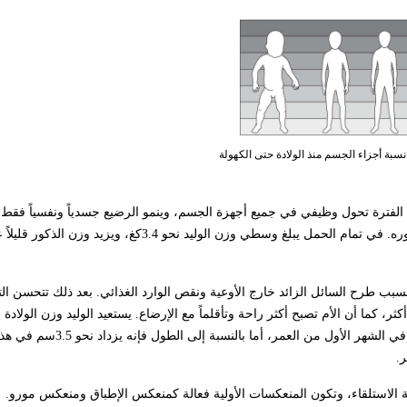
هذه الفترة تحول وظيفي في جميع أجهزة الجسم، وينمو الرضيع جسدياً ونفسياً فقط
ارتباطه بمحيطه الاجتماعي، ويجب أن يتضمن فحص الوليد تقييماً لنموه وتطوره. في تمام الحمل يبلغ وسطي وزن
الأول من العمر بسبب طرح السائل الزائد خارج الأوعية ونقص الوارد الغذائي. بعد ذلك تتحسن ا
ثر، كما أن الأم تصبح أكثر راحة وتأقلماً مع الإرضاع. يستعيد الوليد وزن الولادة أ
الأسبوع الثاني من العمر، وينبغي أن يزداد وزنه بمقدار 30غ في اليوم ت
الاستلقاء، وتكون المنعكسات الأولية فعالة كمنعكس الإطباق ومنعكس مورو.