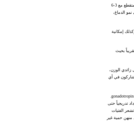
تمتد مرحلة الطفولة المتوسطة ما بين عمر 6 سنوات وعمر 11 سنة. يبلغ معدل النمو في هذه المرحلة نحو 3-3.5كغ و5-6سم في السنة. يحدث النمو بشكل متقطع مع 3-6
ما يعكس بطئاً في نمو الدماغ،
كذلك إمكانية
ربعة أسنان كل سنة تقريباً بحيث
 زائدي الوزن،
يشاركون في أي
.
gonadotropin
د تدريجياً حتى
تشعر الفتيات
د منهن حمية غير