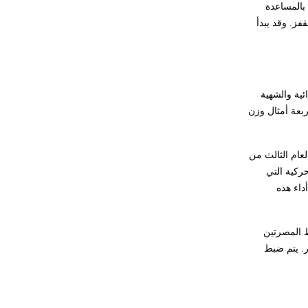
بالمساعدة
فز. وقد يبدأ
الغذائية والشهية
و 7-8سم في السنة، وبعمر 2.5 سنة يبلغ وزن الطفل أربعة أمثال وزن
لعام الثالث من
ركية التي
داء هذه
ط المصرتين
ياً حتى عمر 4 سنوات عند الإناث و5 سنوات عند الذكور. يتم ضبط