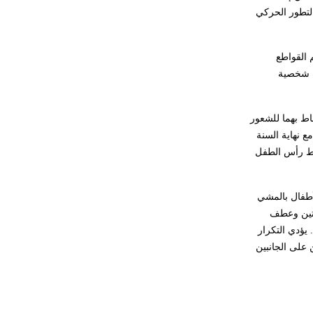
حكموا مدينة إديسا (الرها) من أبجر الأول
مر السنة. يرتبط هذا التطور الحركي
وحتى التاسع، وهم ينتسبون إلى أسرة
أوسروين
زية العلوية بعمر6-8 شهور، فالقواطع الجانبية السفلية بعمر 7-10 شهور، ثم القواطع
د اختلافات شخصية
- هل تعلم أن الأبجدية الكنعانية تتألف من
/22/ علامة كتابية sign تكتب منفصلة
غير متصلة، وتعتمد المبدأ الأكوروفوني،
اط بهما للشعور
حيث تقتصر القيمة الصوتية للعلامة الك
لسنة كلها حوالي 12.5سم و2.5كغ، ويبلغ طول الطفل مع نهاية السنة
خاعين ويزداد محيط الرأس كذلك في السنة كلها نحو (2)سم، ويبلغ محيط رأس الطفل
لأطفال بالمشي
نحناء الركبتين وعطف
يؤدي التكرار
 على الجانبين