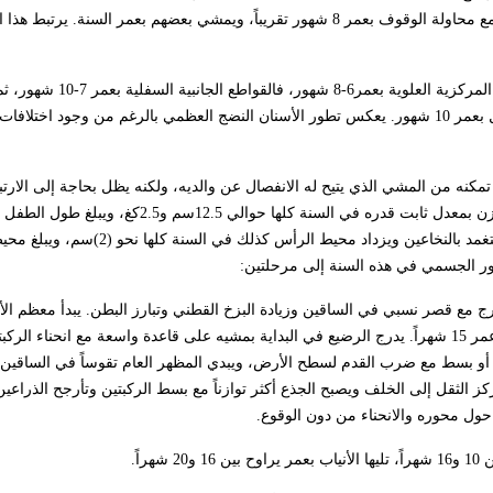
الأشياء بالإبهام والأصابع وذلك بعمر 8-9 شهور. يبدأ معظم الأطفال بالزحف مع محاولة الوقوف بعمر 8 شهور تقريباً، ويمشي بعضهم بع
يبدأ بزوغ الأسنان بالقواطع المركزية السفلية بعمر 5-7 شهور، تليها القواطع المرك
الجانبية السفلية بعمر 8-11 شهراً، وقد يبدأ بزوغ الأضراس في بعض الأطفال بعمر 10 شهور. يعكس تطور الأسنان النضج العظمي بالرغم من وجو
تمكنه من المشي الذي يتيح له الانفصال عن والديه، ولكنه يظل بحاجة إلى الارتب
بالأمان. يتباطأ النمو أكثر في هذه السنة وتتناقص الشهية، ويزداد الطول والوزن بمعدل ثابت قدره في ا
الثانية نحو نصف طوله النهائي. يتباطأ أيضاً نمو الرأس بوضوح مع استمرار التغمد بالن
دارج مع قصر نسبي في الساقين وزيادة البزخ القطني وتبارز البطن. يبدأ معظم ا
من دون مساعدة مع نهاية السنة الأولى، ولكن بعضهم لا يمشي وحده حتى عمر 15 شهراً. يدرج الرضيع في البداية بمشيه على قاعدة واسعة مع ا
و بسط مع ضرب القدم لسطح الأرض، ويبدي المظهر العام تقوساً في الساقين. 
ز الثقل إلى الخلف ويصبح الجذع أكثر توازناً مع بسط الركبتين وتأرجح الذراعين
حول محوره والانحناء من دون الوقوع.
اً.