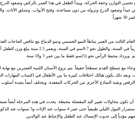
ع تحسن التوازن وخفة الحركة، ويبدأ الطفل في هذا العمر بالركض وصعود الدرج 
ض جيداً وصعود الدرج ونزوله من دون مساعدة، وفتح الأبواب، وتسلق الأثاث، والق
لمدرسة من عمر 3 حتى 5 سنوات، ومع بداية العام الثالث من العمر يتباطأ النمو الجسمي ونمو الدماغ مع تناقص الحاجات 
وتطور العادات الغذائية صعبة الإرضاء. في هذه المرحلة يزداد الوزن 2كغ تقريباً في السنة، والطول نح
اء مع تسطح القدم تسطحاً خفيفاً. يتم بزوغ الأسنان اللبنية العشرين مع نهاية ا
 وبعد ذلك يكون هنالك اختلافات كبيرة ما بين الأطفال في اكتساب المهارات الح
لرقص وبقية النماذج الأخرى من الحركات المعقدة. ويختلف أيضاً بشدة أسلوب أ
ويمكن أن تكون محاولات تغيير اليد المفضلة محبطة. يحدث في هذه المرحلة أيضاً ضب
الشرجية والبولية، ويكون ذلك أسرع وأبكر في الإناث منه في الذكور. ويعد استمرار التبول الليلي طبيع
هم مؤدياً إلى حدوث الإمساك عند الطفل والإحباط عند الوالدين.