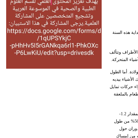
التغذية، ورسالته في جروح الرأس.
ويعود له الفضل بأنه حرر الطب من
الدين والفلسفة.
اية هذه السنة
- هل تعلم أن المرجان إفراز حيواني
يتكون في البحر ويتركب من مادة
كربونات الكلسيوم، وهو أحمر أو شديد
الأطراف وتتألف
الحمرة وهو أجود أنواعه، ويمتاز بكبر
شياء المتحركة.
الحجم ويسمى الش
تضاعف وزن الولادة. أما الطول
ل بمسك الأشياء بيديه
هل تعلم أن الأبسيد كلمة فرنسية اللفظ
اء حركات تمايل
تم اعتمادها مصطلحاً أثرياً يستخدم في
عام بالملعقة
العمارة عموماً وفي العمارة الدينية
الخاصة بالكنائس خصوصاً، وفي
الإنكليزية أب
يتناقص النمو أكثر في هذه المرحلة فتراوح زيادة الوزن ما بين 12و15غراماً في اليوم، أما بالنسبة إلى الطول فإنه يزداد بمقدار 1.2-
1.5سم في الشهر، ومحيط الرأس نحو 0.5 سم في الشهر، ومع نهاية السنة الأولى من العمر يصبح الوزن نحو ثلاثة أمثال وزن الولادة، ويزداد الطول بمقدار 50% من طول
 دون مساعدة بعمر 6-7 شهور؛ وقادراً على الدوران حول
- هل تعلم أن أبجر Abgar اسم معروف
تمكنه من إمساك
جيداً يعود إلى عدد من الملوك الذين