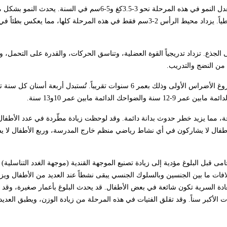
ذرى بتوقيت غير منتظم في كل سنة، تستمر كل ذروة نمو نحو 8 أسابيع وسطياً. يزداد محيط الرأس 2-3سم فقط في هذه المرحلة كلها، م
الجذع. تزداد تدريجياً القوة العضلية، وتناسق الحركات، والقدرة على التحمل، و
من النضج والتدريب.
من العلامات المهمة في هذه المرحلة سقوط الأسنان اللبنية الذي يبدأ بعد بزوغ الأضراس الأولى وذلك بعمر 6 سنوات تقريباً. تُستبدل أ
احة، مما يزيد خطر حدوث بدانة دائمة. وقد لوحظت زيادة مطّردة في عدد الأطفال
أطفال لا يشاركون في أي نشاط رياضي منظم خارج المدرسة، وربع الأطفال لا 
مى قبل البلوغ مؤدية إلى زيادة تصنيع الموجهة القندية (موجهة الغدد التناسلية)
افات ما بين الجنسين وبالسلوك الجنسي يبقى نشطاً عند العديد من الأطفال ويزدا
عادة السرية تكون شائعة في بعض الأطفال. قد يحدث البلوغ بأعمار صغيرة، وقد 
ت الأكبر سناً. وقد تقلق الفتيات في هذه المرحلة من زيادة الوزن، ويطبق العدي