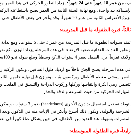
ب- من عمر 18 شهراً حتى 24 شهراً:
يزداد التطور الحركي في هذا العمر م
بإمساكه بيد واحدة، ومع نهاية السنة الثانية من العمر يصبح باستطاعته الرك
بزوغ الأضراس الثانية من عمر 20 شهراً، وقد يتأخر في بعض الأطفال حتى عمر 30 شهراً.
ثالثاً-
فترة الطفولة ما قبل المدرسة
:
تمتد سنوات الطفولة ما قبل ا
ولادته تقريباً. يزن الطفل بعمر 4 سنوات 18كغ وسطياً ويبلغ طوله نحو 100سم. ويزداد محيط الرأس نحو (5)سم فقط ما بين عمر 3 و18 سنة.
في هذه المرحلة يصبح الجذع ناحلاً مع ازدياد طول الساقين، وتكون الركبة روح
العمر. يمشي معظم الأطفال ويركضون بثبات وتوازن قبل نهاية عامهم الثالث،
تتضمن رمي الكرة والتقاطها وركلها وركوب الدراجة والتسلق في الملعب وا
المهارات الحركية من حيث السرعة والدقة والحذر.
يتوطد تفضيل استعمال يد دون الأخرى (
handedness
) بعمر 3 سنوات، 
المصرات بسهولة عند العديد من الأطفال، في حين يشكل عناءً كبيراً في بعض
رابعاً-
فترة الطفولة المتوسطة
: