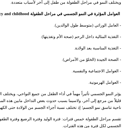
ويختلف النمو في مراحل الطفولة من طفل إلى آخر لأسباب متعددة.
العوامل المؤثرة في النمو الجسمي في مراحل الطفولة
ncy and childhood
-
العامل الوراثي (متوسط طول الوالدين).
-
التغذية المثالية داخل الرحم (صحة الأم وتغذيتها).
-
التغذية المناسبة بعد الولادة.
-
الصحة الجيدة (الخلوّ من الأمراض).
-
العوامل الاجتماعية والنفسية.
-
العوامل الهرمونية.
يؤثر النمو الجسمي تأثيراً مهماً في أداء الطفل من جميع النواحي، ويختلف
قليلاً من مرجع إلى آخر، ولاسيما بسبب حدوث بعض التداخل مابين هذه ال
ناحية تناسق نمو الجسم؛ إذ تختلف نسبة أجزاء الجسم من الولادة حتى الكهولة،
تقسم مراحل الطفولة خمس فترات: فترة الوليد وفترة الرضيع وفترة الطفولة
الجسمي لكل فترة من هذه الفترات.