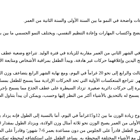
افات واضحة في النمو ما بين السنة الأولى والسنة الثانية من العمر.
نضج واكتساب المهارات وإعادة التنظيم النفسي، ويختلف النمو الجسمي ما بين بد
 الشهر الثاني من العمر مقاربة للزيادة في فترة الوليد. تتراجع وضعية عطف 
يدين وإغلاقهما حركات غير هادفة، ويبدأ الطفل بمراقبة الأشخاص ومتابعة الأ
تتناقص سرعة النمو ما بين الشهرين الثالث والرابع إلى نحو 20 غراماً في اليوم، ومع نهاية الشهر الرابع ي
 في الشهر، ومحيط الرأس يزداد نحو (1) سم في الشهر. تتراجع المنعكسات الأولية التي تحد الحركات الإرادية مما يسمح للطف
الكبيرة إلى حركات دائرية صغيرة. تزداد السيطرة على عطف الجذع مما يسمح بإجر
ح له بالتحديق بالأشياء أكثر من النظر إليها وحسب، ويمكن أن يبدأ بتناول الط
الولادة، ويزداد محيط الرأس بمقدار (10) سم تقريباً عما كان حين الولادة. يصبح الطفل قادراً على الجلوس من
 له فرصاً متزايدة للتعامل مع الأشياء المختلفة المحيطة به. يساعد الطفل على استكشافه لمحيطه 