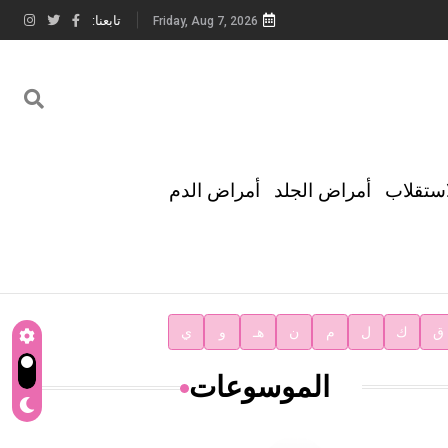
تابعنا:
Friday, Aug 7, 2026
استقلاب
أمراض الجلد
أمراض الدم
ق
ك
ل
م
ن
هـ
و
ي
الموسوعات