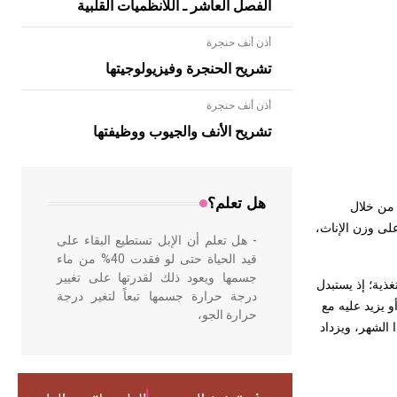
الفصل العاشر ـ اللانظميات القلبية
أذن أنف حنجرة
تشريح الحنجرة وفيزيولوجيتها
أذن أنف حنجرة
- هل تعلم أن الأبلق نوع من الفنون
الهندسية التي ارتبطت بالعمارة الإسلامية
تشريح الأنف والجيوب ووظيفتها
في بلاد الشام ومصر خاصة، حيث يحرص
المعمار على بناء مداميكه وخاصة في
الواجهات
هل تعلم؟
 من خلال
 الوليد نحو 3.4كغ، ويزيد وزن الذكور قليلاً على وزن الإناث،
- هل تعلم أن الإبل تستطيع البقاء على
قيد الحياة حتى لو فقدت 40% من ماء
جسمها ويعود ذلك لقدرتها على تغيير
لتغذية؛ إذ يستبدل
درجة حرارة جسمها تبعاً لتغير درجة
و يزيد عليه مع
حرارة الجو،
قريباً في الشهر الأول من العمر، أما بالنسبة إلى الطول فإنه يزداد نحو 3.5سم في هذا الشهر، ويزداد
- هل تعلم أن أبقراط كتب في الطب
أربعة مؤلفات هي: الحكم، الأدلة، تنظيم