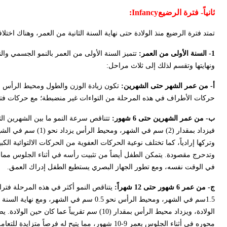
ثانياً-
فترة الرضيع
Infancy
:
تمتد فترة الرضيع منذ الولادة حتى نهاية السنة الثانية من العمر، وهناك اختل
1- السنة الأولى من العمر:
تتميز السنة الأولى من العمر بالنمو الجسمي وال
ونهايتها وتقسم لذلك إلى ثلاث مراحل:
أ- من عمر الشهر حتى الشهرين:
تكون زيادة الوزن والطول ومحيط الرأس في
حركات الأطراف في هذه المرحلة من التواءات غير منضبطة؛ مع حركات فتح ال
ب- من عمر الشهرين حتى 6 شهور:
فيزداد بمقدار (2) سم
وتركها إرادياً، كما تختلف نوعية الحركات العفوية من الحركات الالتوائية 
وتدحرج مقصودة. يتمكن الطفل أيضاً من تثبيت رأسه في أثناء الجلوس مما يسم
في الوقت نفسه، ومع تطور الجهاز البصري يستطيع الطفل إدراك العمق.
ج- من عمر 6 شهور حتى 12 شهراً:
محوره في أثناء الجلوس بعمر 9-10 شهور، مما يتيح