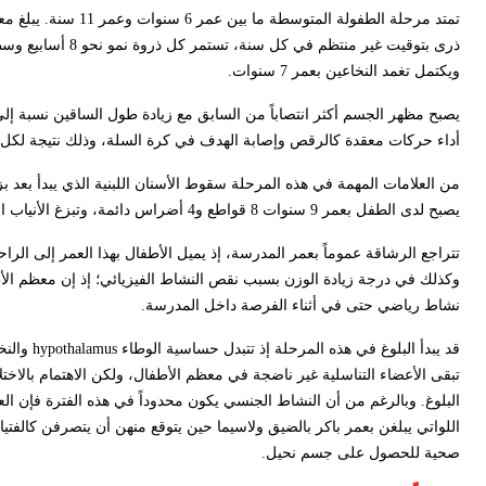
ويكتمل تغمد النخاعين بعمر 7 سنوات.
يصبح مظهر الجسم أكثر انتصاباً من السابق مع زيادة طول الساقين نسبة إلى 
أداء حركات معقدة كالرقص وإصابة الهدف في كرة السلة، وذلك نتيجة لكل 
يصبح لدى الطفل بعمر 9 سنوات 8 قواطع و4 أضراس دائمة، وتبزغ الأنياب الدائمة مابين عمر 9-12 سنة والضواحك الدائمة مابين عمر 10و13 سنة.
تتراجع الرشاقة عموماً بعمر المدرسة، إذ يميل الأطفال بهذا العمر إلى الر
وكذلك في درجة زيادة الوزن بسبب نقص النشاط الفيزيائي؛ إذ إن معظم ال
نشاط رياضي حتى في أثناء الفرصة داخل المدرسة.
قد يبدأ البلوغ في هذه المرحلة إذ تتبدل حساسية الوطاء
hypothalamus
والنخا
تبقى الأعضاء التناسلية غير ناضجة في معظم الأطفال، ولكن الاهتمام بالاختل
البلوغ. وبالرغم من أن النشاط الجنسي يكون محدوداً في هذه الفترة فإن ال
اللواتي يبلغن بعمر باكر بالضيق ولاسيما حين يتوقع منهن أن يتصرفن كالفتيا
صحية للحصول على جسم نحيل.