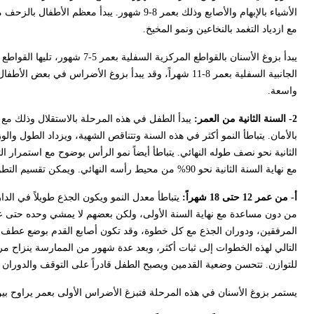
مع ازدياد التغمد بالنخاعين ونمو المخيخ.
واسعة.
2- السنة الثانية من العمر:
يبدأ الطفل في هذه المرحلة بالاستقلال وذلك مع 
مع نهاية السنة الثانية نحو 90% من محيط رأسه النهائي. ويمكن تقسيم التطور الجسمي في هذه السنة إلى مرحلتين:
أ- من عمر 12 حتى 18 شهراً:
يتباطأ معدل النمو ويكون الجذع طويلاً في ال
المرفقين، ودوران الجذع مع كل خطوة، وقد تكون أصابع القدم بوضع عطف أ
التالي لهذه الخطوات إلى ثبات أكثر، وبعد عدة شهور من الممارسة ينزاح مرك
للتوازن. تتحسن وضعية القدمين ويصبح الطفل قادراً على التوقف والدوران 
يستمر بزوغ الأسنان في هذه المرحلة فتبزغ الأضراس الأولى بعمر يراوح بين 10 و16 شهراً، تليها الأنياب بعمر يراوح بين 16 و20 شهر