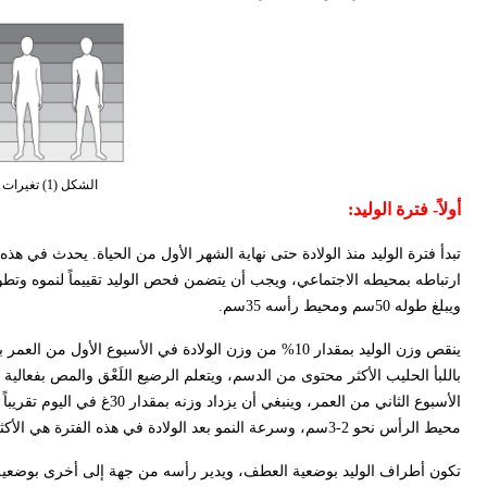
الشكل (1) تغيرات نسبة أجزاء الجسم منذ الولادة حتى الكهولة
أولاً-
فترة الوليد
:
تبدأ فترة الوليد منذ الولادة حتى نهاية الشهر الأول من الحياة. يحدث في 
ويبلغ طوله 50سم ومحيط رأسه 35سم.
ينقص وزن الوليد بمقدار 10% من وزن الولادة في الأسبوع 
باللبأ الحليب الأكثر محتوى من الدسم، ويتعلم الرضيع اللَعْق والمص بفعالية أك
محيط الرأس نحو 2-3سم، وسرعة النمو بعد الولادة في هذه الفترة هي الأكثر.
تكون أطراف الوليد بوضعية العطف، ويدير رأسه من جهة إلى أخرى بوضعية 