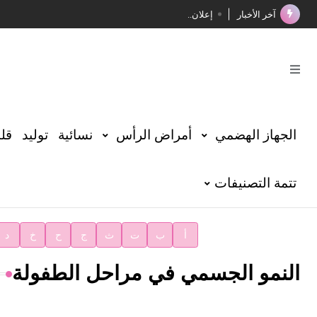
آخر الأخبار
إعلان..
فوز الأستاذ الدكتور محمود السيد بجائزة مجمع الملك سليما
صدور المجلد الثامن عشر من الموسوعة الطبية
صدور المجلد السابع من موسوعة الآثار في سورية
توصيات مجلس الإدارة
الجهاز الهضمي
أمراض الرأس
نسائية
توليد
قلب
شهر الكتاب السوري
تتمة التصنيفات
الأستاذ إياد خالد الطباع مدير عام لهيئة الموسوعة العربية
دار الفكر الموزع الحصري لمنشورات هيئة الموسوعة العرب
أ
ب
ت
ث
ج
ح
خ
د
النمو الجسمي في مراحل الطفولة