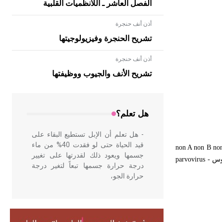
الفصل العاشر ـ اللانظميات القلبية
أذن أنف حنجرة
تشريح الحنجرة وفيزيولوجيتها
أذن أنف حنجرة
- هل تعلم أن الأبلق نوع من الفنون
الهندسية التي ارتبطت بالعمارة الإسلامية
تشريح الأنف والجيوب ووظيفتها
في بلاد الشام ومصر خاصة، حيث يحرص
المعمار على بناء مداميكه وخاصة في
الواجهات
هل تعلم؟
- هل تعلم أن الإبل تستطيع البقاء على
قيد الحياة حتى لو فقدت 40% من ماء
non A non B no
جسمها ويعود ذلك لقدرتها على تغيير
روس
parvovirus -
درجة حرارة جسمها تبعاً لتغير درجة
حرارة الجو،
- هل تعلم أن أبقراط كتب في الطب
أربعة مؤلفات هي: الحكم، الأدلة، تنظيم