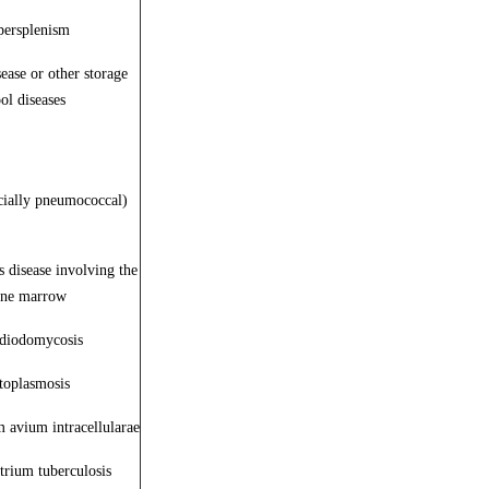
persplenism
sease or other storage
ol diseases
cially pneumococcal)
 disease involving the
ne marrow
idiodomycosis
toplasmosis
 avium intracellularae
rium tuberculosis