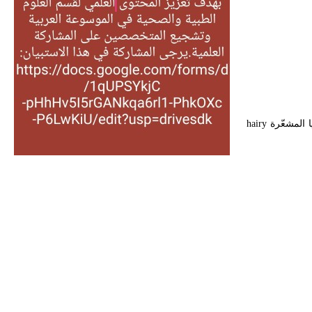
التغذية، ورسالته في جروح الرأس.
ويعود له الفضل بأنه حرر الطب من
الدين والفلسفة.
- هل تعلم أن المرجان إفراز حيواني
يتكون في البحر ويتركب من مادة
كربونات الكلسيوم، وهو أحمر أو شديد
يا المشعّرة
hairy
الحمرة وهو أجود أنواعه، ويمتاز بكبر
الحجم ويسمى الش
هل تعلم أن الأبسيد كلمة فرنسية اللفظ
تم اعتمادها مصطلحاً أثرياً يستخدم في
العمارة عموماً وفي العمارة الدينية
الخاصة بالكنائس خصوصاً، وفي
الإنكليزية أب
- هل تعلم أن أبجر Abgar اسم معروف
جيداً يعود إلى عدد من الملوك الذين