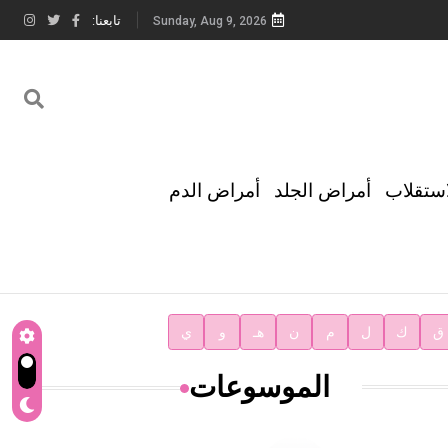
تابعنا:
Sunday, Aug 9, 2026
استقلاب
أمراض الجلد
أمراض الدم
ق
ك
ل
م
ن
هـ
و
ي
الموسوعات