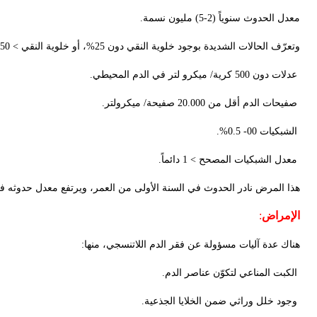
معدل الحدوث سنوياً (2-5) مليون نسمة.
وتعرّف الحالات الشديدة بوجود خلوية النقي دون 25%، أو خلوية النقي > 50% ونقص تكوّن طلائع الحمر دون 30% مع وجود عاملين على الأقل مما يلي:
عدلات دون 500 كرية/ ميكرو لتر في الدم المحيطي.
صفيحات الدم أقل من 20.000 صفيحة/ ميكرولتر.
الشبكيات 00- 0.5%.
معدل الشبكيات المصحح > 1 دائماً.
هذا المرض نادر الحدوث في السنة الأولى من العمر، ويرتفع معدل حدوثه في أعمار ب
الإمراض
:
هناك عدة آليات مسؤولة عن فقر الدم اللاتنسجي، منها:
الكبت المناعي لتكوّن عناصر الدم.
وجود خلل وراثي ضمن الخلايا الجذعية.