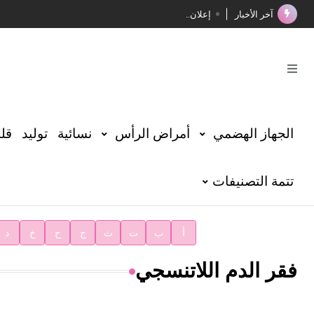
آخر الأخبار
إعلان..
فوز الأستاذ الدكتور محمود السيد بجائزة مجمع الملك سليما
صدور المجلد الثامن عشر من الموسوعة الطبية
صدور المجلد السابع من موسوعة الآثار في سورية
توصيات مجلس الإدارة
الجهاز الهضمي
أمراض الرأس
نسائية
توليد
قلب
شهر الكتاب السوري
تتمة التصنيفات
الأستاذ إياد خالد الطباع مدير عام لهيئة الموسوعة العربية
دار الفكر الموزع الحصري لمنشورات هيئة الموسوعة العرب
أ
ب
ت
ث
ج
ح
خ
د
فقر الدم اللاتنسجي