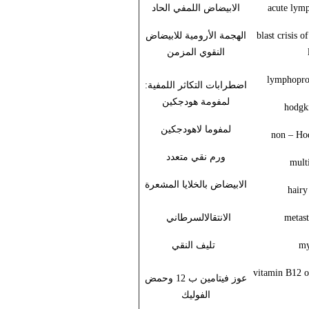
acute lymp
الابيضاض اللمفي الحاد
blast crisis 
الهجمة الأرومية للابيضاض
النقوي المزمن
lymphoprol
اضطرابات التكاثر اللمفية:
لمفومة هودجكين
hodgk
لمفوما لاهودجكين
non – Ho
ورم نقي متعدد
mult
الابيضاض بالخلايا المشعرة
hairy
metast
الانتقالالسرطاني
my
تليف النقي
عوز فيتامين ب 12 وحمض
الفوليك