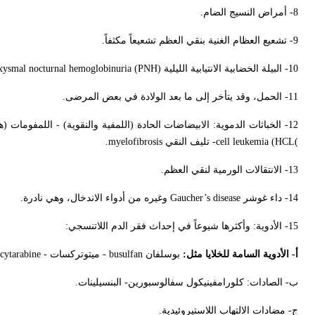
8- أمراض النسيج الضام.
9- تشعيع العظام الغنية بنقي العظم تشعيعاً مكثفاً.
10- البيلة الخضابية الانتيابية الليلية
xysmal nocturnal hemoglobinuria (PNH)
11- الحمل، وقد يتأخر إلى ما بعد الولادة في بعض المرضى.
12- الخباثات الدموية: الابيضاضات الحادة (اللمفية والنقوية) - اللمفومات (هودجكين - لاهودجكين)، ورم النقي المتعدد
cell leukemia (HCL(
- تليف النقي
myelofibrosis
.
13- الانتقالات الورمية لنقي العظم.
14- داء غوشر
Gaucher’s disease
وغيره من أدواء الاندخال، وهي نادرة.
15- الأدوية: وأكثرها شيوعاً في إحداث فقر الدم اللاتنسجي:
أ- الأدوية السامة للخلايا مثل:
بوسلفان
busulfan
- ميتوتركسات -
cytarabine
ب- الصادات: كلورامفينيكول سفالوسبورين- البنسيلينات.
ج- مضادات الالتهاب اللاستيروئيدية.