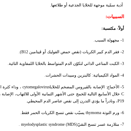
أذية سمّية موجهة للخلايا الجذعية أو طلائعها.
السببيات
:
أولاً- مكتسبة:
1- مجهولة السبب.
2- فقر الدم كبير الكريات (نقص حمض الفوليك أو ڤيتامين
B12
).
3- الكبت المناعي الذاتي لتكوّن الدم المتواسط بالخلايا اللمفاوية التائية.
4- المواد الكيميائية: كالبنزين ومبيدات الحشرات.
5- الأخماج: الإصابة بالڤيروس المضخم للخلايا
cytomegalovirus
، وداء كثرة ا
C
خلال الأسابيع التالية للخمج حتى الأشهر الثمانية الأولى للالتهاب، الإصا
P19
، ونادراً ما يؤدي التدرن إلى نقص عناصر الدم المحيطي.
6- ورم التوتة
thymoma
يسبّب نقص تنسج الكريات الحمر فقط.
7- متلازمة عسر تنسج النقيّ
myelodysplastic syndrome (MDS)
.