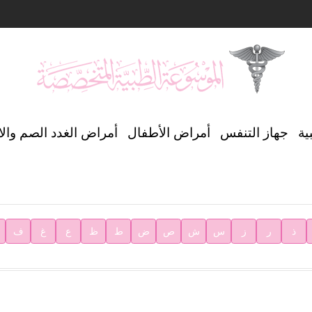
ن العالمي للغة العربية
ية
جهاز التنفس
أمراض الأطفال
أمراض الغدد الصم وال
ية
ذ
ر
ز
س
ش
ص
ض
ط
ظ
ع
غ
ف