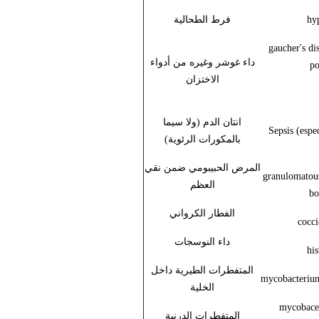
hy
فرط الطحالية
gaucher's di
داء غوشر وغيره من أدواء
po
الاختزان
انتان الدم (ولا سيما
Sepsis (espe
بالمكورات الرئوية)
المرض الحبيبومي ضمن نقي
granulomatous
العظم
bo
الفطار الكرواني
cocc
داء النوسجات
his
المتفطرات الطيرية داخل
mycobacterium
الخلية
mycobacet
المتفطرات الدرنية