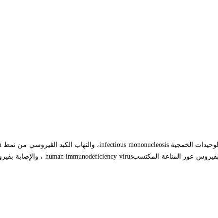
لوحيدات الخمجية
infectious mononucleosis
، والتهاب الكبد الڤيروسي من نمط
n
بة بڤيروس عوز المناعة المكتسب
human immunodeficiency virus
، والإصابة بڤي