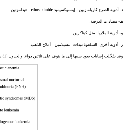
د- أدوية الصرع كاربامازبين - إيتسوكسيميد
ethosuximide
- هيدانتوئين.
هـ- مضادات الدرقية.
و- أدوية الملاريا: مثل كيناكرين.
ز- أدوية أخرى: السلفوناميدات- بنسيلامين - أملاح الذهب.
وقد سُجِّلت إصابات يعود سببها إلى ما ينوف على ثلاثين دواء. والجدول (1) يبين أهم مسببات نقص عناصر الدم المختلفة.
astic anemia
smal nocturnal
obinuria (PNH)
stic syndromes (MDS)
te leukemia
logenous leukemia