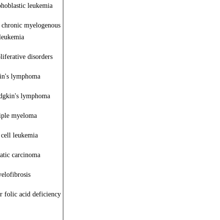
hoblastic leukemia
of chronic myelogenous
leukemia
iferative disorders
in's lymphoma
dgkin's lymphoma
iple myeloma
 cell leukemia
atic carcinoma
elofibrosis
vitamin B12 or folic acid deficiency