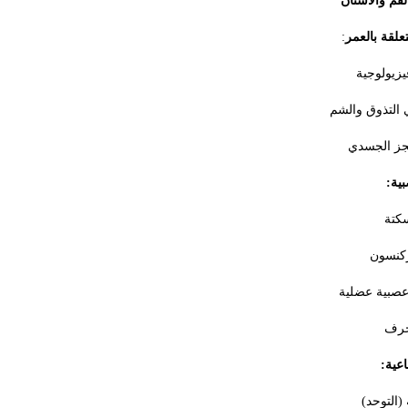
فم والأسنان
علقة بالعمر
:
يزيولوجية
لتذوق والشم
عجز الجسدي
ية:
سكتة
ركنسون
عصبية عضلية
خرف
اعية:
 (التوحد)