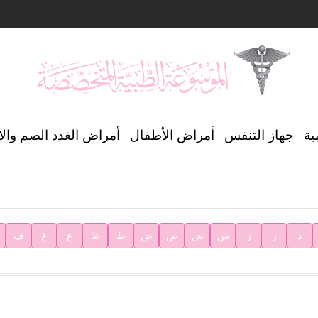
ن العالمي للغة العربية
ية
جهاز التنفس
أمراض الأطفال
أمراض الغدد الصم وال
ية
ذ
ر
ز
س
ش
ص
ض
ط
ظ
ع
غ
ف