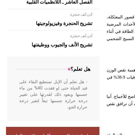
الفصل العاشر ـ اللانظميات القلبية
أذن أنف حنجرة
قصور المعثكلة،
تشريح الحنجرة وفيزيولوجيتها
 الأحداث المرضية
الطاقة في أثناء
أذن أنف حنجرة
- هل تعلم أن الأبلق نوع من الفنون
 بتقدم العمر؛ إذ يزداد النسيج الشحمي
الهندسية التي ارتبطت بالعمارة الإسلامية
تشريح الأنف والجيوب ووظيفتها
في بلاد الشام ومصر خاصة، حيث يحرص
المعمار على بناء مداميكه وخاصة في
الواجهات
هل تعلم؟
همية نقص الوزن
لنقص الوزن المهم عند المسنين؛ فإنها تبين معدلات وفيات 9-38% في
- هل تعلم أن الإبل تستطيع البقاء على
قيد الحياة حتى لو فقدت 40% من ماء
جسمها ويعود ذلك لقدرتها على تغيير
ح للأخماج. أما
درجة حرارة جسمها تبعاً لتغير درجة
 والمغذيات أن ترافق نقص
حرارة الجو،
- هل تعلم أن أبقراط كتب في الطب
أربعة مؤلفات هي: الحكم، الأدلة، تنظيم