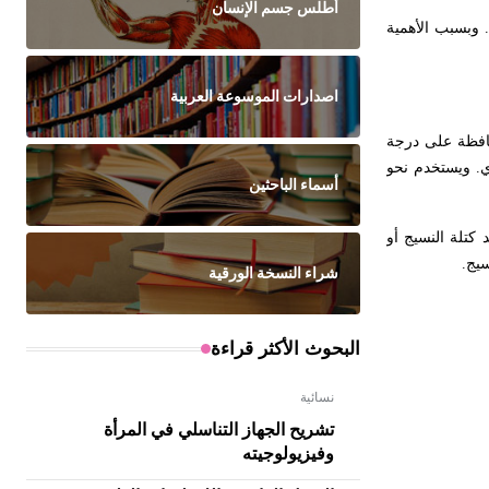
أطلس جسم الإنسان
 وبسبب الأهمية
اصدارات الموسوعة العربية
حافظة على درجة
 مدخول الكالوري للنشاط الجسدي. ويستخدم نحو
أسماء الباحثين
(الشكل1). وقد تتضمن تبدلات الوزن فقد كتلة النسيج أو
شراء النسخة الورقية
البحوث الأكثر قراءة
نسائية
تشريح الجهاز التناسلي في المرأة
وفيزيولوجيته