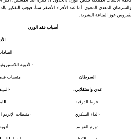
قائمة الأسباب الممكنة لنقص الوزن (ا
والسرطان المعدي المعوي. أما عند الأفراد الأصغر سناً، فيجب التفكير بال
بڤيروس عوز المناعة البشرية.
أسباب فقد الوزن
الأد
·الصادات
·الأدوية اللاستيروئي
السرطان
·مثبطات قبط
غدي واستقلابي:
·الميت
·فرط الدرقية
·اللي
·الداء السكري
·مثبطات الإنزيم ا
·ورم القواتم
·أدوي