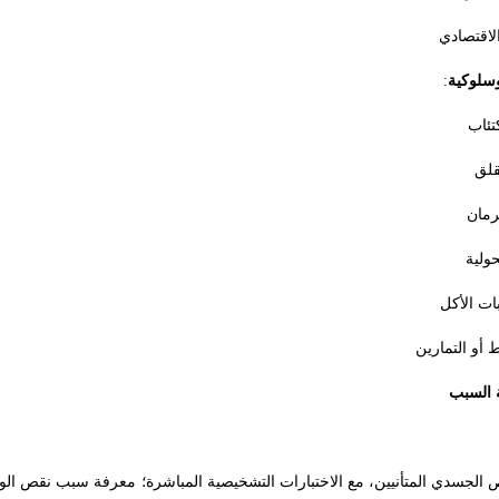
لاقتصادي
سلوكية
:
كتئاب
قلق
رمان
حولية
ات الأكل
ط أو التمارين
 السبب