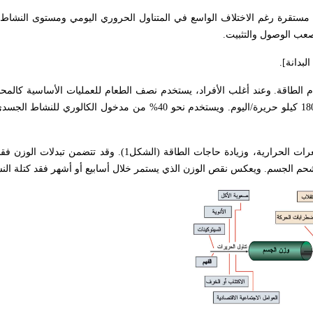
تقرة رغم الاختلاف الواسع في المتناول الحروري اليومي ومستوى النشاط.
صعب الوصول والتثبيت.
لبدانة].
الطاقة. وعند أغلب الأفراد، يستخدم نصف الطعام للعمليات الأساسية كالم
حرارة الجسم. فعند شخص وزنه 70 كلغ، يستهلك النشاط الأساسي نحو 1800 كيلو حريرة/اليوم. ويستخدم نحو 40% من
تشمل آليات نقص الوزن نقص تناول الطعام، وسوء الامتصاص، وفقد السعرات الحرارية، وزيادة حاجات الطاقة 