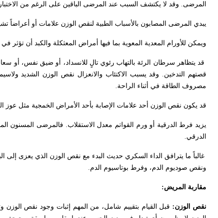
المرضى. وقد لا يكتشف السبب عند المرضى الباقين على الرغم من الاختبار
يبدي المرضى المصابون بالأسباب الطبية لنقص الوزن علامات أو أعراضاً تشير
ويمكن للأورام المعدية المعوية بما فيها أمراض المعثكلة والكبد أن تؤثر 
قد يتظاهر سرطان الرئة بالتهاب رئوي تالٍ للانسداد، أو ضيق نفس، أو سعا
قصتهم التدخين. وقد يسبب الاكتئاب والانعزال نقص الوزن الشديد ولاسيما
مصروف الطاقة في أثناء الراحة.
قد يكون نقص الوزن أحد علامات الإصابة بأحد الأمراض الخمجية مثل عوز ا
يزيد فرط الدرقية أو ورم القواتم معدل الاستقلاب. فالمرضى المسنون المص
الدرقي.
غالباً ما يترافق الداء السكري حديث البدء مع نقص الوزن الذي يعزى إلى البيلة
ونقص صوديوم الدم، وفرط بوتاسيوم الدم.
مقاربة المريض:
نقص الوزن:
قبل القيام بتقييم شامل، من المهم إثبات وجود نقص الوزن و