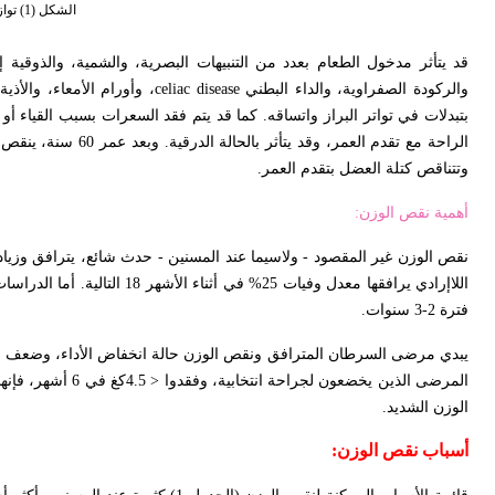
الشكل 
قد يتأثر مدخول الطعام بعدد من التنبيهات البصرية، والشمية، والذوقي
والركودة الصفراوية، والداء البطني
celiac disease
، وأورام الأمعاء، والأذية
بتبدلات في تواتر البراز واتساقه. كما قد يتم فقد السعرات بسبب القياء أ
وتتناقص كتلة العضل بتقدم العمر.
أهمية نقص الوزن:
نقص الوزن غير المقصود - ولاسيما عند المسنين - حدث شائع، يترافق وزياد
اللاإرادي يرافقها معدل وفيات 25% في أثناء الأشهر 18 التالية. أما الدراسات الاستعادية
فترة 2-3 سنوات.
يبدي مرضى السرطان المترافق ونقص الوزن حالة انخفاض الأداء، وضعف الاس
المرضى الذين يخضع
الوزن الشديد.
أسباب نقص الوزن: