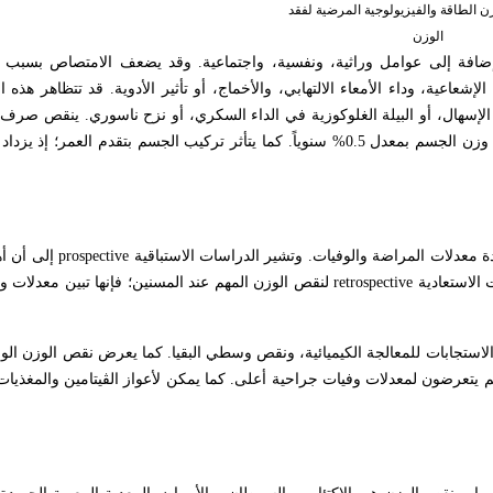
(1) توازن الطاقة والفيزيولوجية المرضية لفقد
الوزن
ة إضافة إلى عوامل وراثية، ونفسية، واجتماعية. وقد يضعف الامتصاص بسبب 
 الإشعاعية، وداء الأمعاء الالتهابي، والأخماج، أو تأثير الأدوية. قد تتظاهر هذه
و الإسهال، أو البيلة الغلوكوزية في الداء السكري، أو نزح ناسوري. ينقص صرف 
الراحة مع تقدم العمر، وقد يتأثر بالحالة الدرقية. وبعد عمر 60 سنة، ينقص وزن الجسم بمعدل 0.5% سنوياً. كما يتأثر تركيب الجسم
ة معدلات المراضة والوفيات. وتشير الدراسات الاستباقية
prospective
إلى أن أ
retrospective
تجابات للمعالجة الكيميائية، ونقص وسطي البقيا. كما يعرض نقص الوزن الواض
ون لجراحة انتخابية، وفقدوا < 4.5كغ في 6 أشهر، فإنهم يتعرضون لمعدلات وفيات جراحية أعلى. كما يمكن لأعواز الڤيتامين