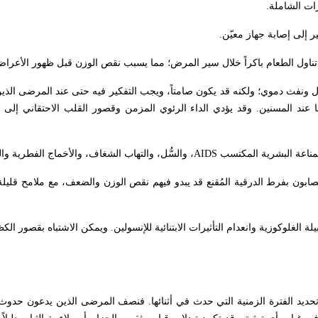
ات الشاملة.
 إلى إصابة جهاز معيّن.
في تناول الطعام باكراً خلال سير المرض؛ مما يسبب نقص الوزن قبل ظهور الأعرا
ل ونفث دموي؛ ولكنه قد يكون صامتاً، ويجب التفكير فيه حتى عند المرضى الذي
 عند المسنين. وقد يؤدي الداء الرئوي المزمن وقصور القلب الاحتقاني إلى ال
لمناعة البشرية المكتسب
AIDS
، والسُّل، والتهاب الشغاف، والأخماج الفطرية وال
ابون بفرط الدرقية المُقنع قد يبدو فيهم نقص الوزن والضعف، مع ملامح قليلة
 الغلوكوزية وانعدام التأثيرات الابتنائية للإنسولين. ويمكن الاشتباه بقصور الكظ
تحديد الفترة الزمنية التي حدث في أثنائها. فنصف المرضى الذين يدعون حد