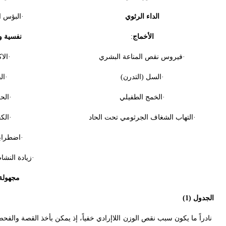
الداء الرثوي
·البؤس ا
الأخماج
:
نفسية و
·فيروس نقص المناعة البشري
·الا
·السل (التدرن)
·ال
·الخمج الطفيلي
·الح
·التهاب الشغاف الجرثومي تحت الحاد
·الك
·اضطراب
·زيادة النشا
مجهولة
الجدول (1)