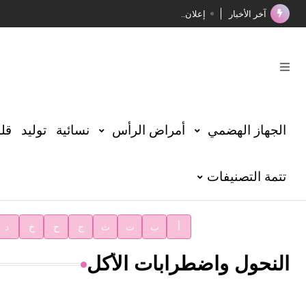
آخر الأخبار
إعلان..
فوز الأستاذ الدكتور محمود السيد بجائزة مجمع الملك سليما
صدور المجلد الثامن عشر من الموسوعة الطبية
صدور المجلد السابع من موسوعة الآثار في سورية
توصيات مجلس الإدارة
الجهاز الهضمي
أمراض الرأس
نسائية
توليد
قلب
شهر الكتاب السوري
تتمة التصنيفات
الأستاذ إياد خالد الطباع مدير عام لهيئة الموسوعة العربية
دار الفكر الموزع الحصري لمنشورات هيئة الموسوعة العرب
أ
ب
ت
ث
ج
ح
خ
د
النحول واضطرابات الأكل