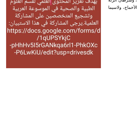
لحميدة، وسرطان الرئة
التغذية، ورسالته في جروح الرأس.
لأخماج، ولاسيما
ويعود له الفضل بأنه حرر الطب من
الدين والفلسفة.
- هل تعلم أن المرجان إفراز حيواني
يتكون في البحر ويتركب من مادة
كربونات الكلسيوم، وهو أحمر أو شديد
الحمرة وهو أجود أنواعه، ويمتاز بكبر
الحجم ويسمى الش
هل تعلم أن الأبسيد كلمة فرنسية اللفظ
تم اعتمادها مصطلحاً أثرياً يستخدم في
العمارة عموماً وفي العمارة الدينية
الخاصة بالكنائس خصوصاً، وفي
الإنكليزية أب
- هل تعلم أن أبجر Abgar اسم معروف
جيداً يعود إلى عدد من الملوك الذين