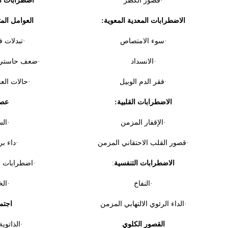
·قصور الكظر
اضطرابات ال
الاضطرابات المعدية المعوية:
العوامل المت
·سوء الامتصاص
·تبدلات ف
·الانسداد
·ضعف حاستي ا
·فقر الدم الوبيل
·حالات ال
الاضطرابات القلبية:
عصب
·الإقفار المزمن
·ال
·قصور القلب الاحتقاني المزمن
·داء ب
الاضطرابات التنفسية
:
·اضطرابات 
·النفاخ
·ال
·الداء الرئوي الالتهابي المزمن
اجتم
القصور الكلوي
·الذاتوية