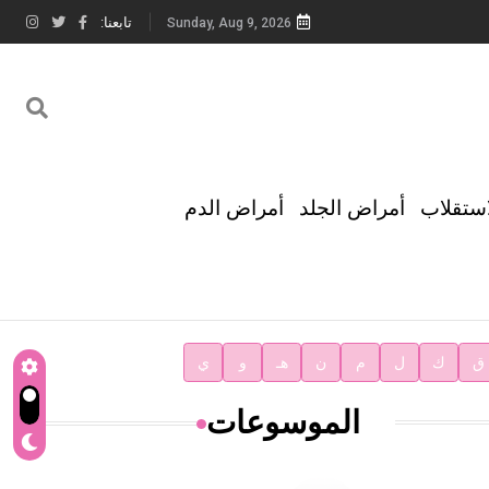
تابعنا:
Sunday, Aug 9, 2026
استقلاب
أمراض الجلد
أمراض الدم
ق
ك
ل
م
ن
هـ
و
ي
الموسوعات