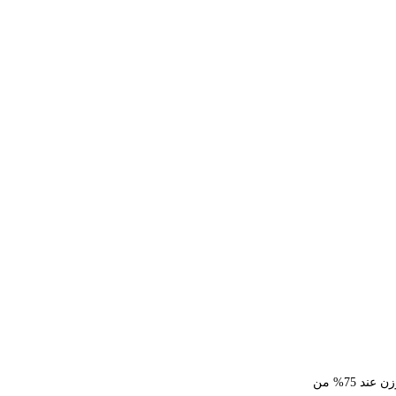
نادراً ما يكون سبب نقص الوزن اللاإرادي خفياً، إذ يمكن بأخذ القصة والفحص الجسدي المتأنيين، مع الاختبارات التشخيصية المباشرة؛ معرفة سبب نقص الوزن عند 75% من