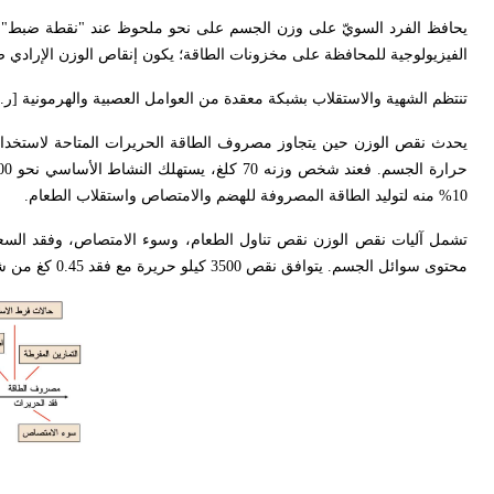
يحافظ الفرد السويّ على وزن الجسم على نحو ملحوظ عند "نقطة ضبط" مس
الفيزيولوجية للمحافظة على مخزونات الطاقة؛ يكون إنقاص الوزن الإرادي 
تنتظم الشهية والاستقلاب بشبكة معقدة من العوامل العصبية والهرمونية [ر. ا
يحدث نقص الوزن حين يتجاوز مصروف الطاقة الحريرات المتاحة لاستخدام 
10% منه لتوليد الطاقة المصروفة للهضم والامتصاص واستقلاب الطعام.
محتوى سوائل الجسم. يتوافق نقص 3500 كيلو حريرة مع فقد 0.45 كغ من شحم الجسم. ويعكس نقص الوزن الذي يستمر خلال أسابيع أو أشهر فقد كتلة النسيج.