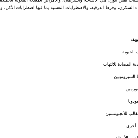
لجدول 1) كثيرة عند المسنين، أكثر أسباب نقص الوزن هي الاكتئاب، والسرطان، والأمراض المعدية المعوية ا
داء السكري، وفرط الدرقية، والاضطرابات النفسية بما فيها اضطرابات الأكل، وا
وية:
 الحيوية
دية المضادة للالتهاب
 السيروتونين
فورمين
فودوبا
لقالب للأنجبوتنسين
ة أخرى