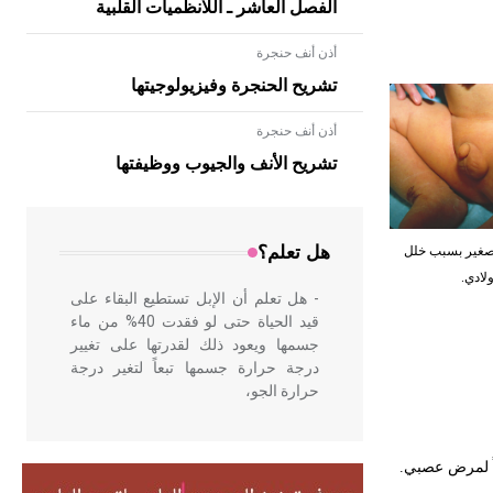
الفصل العاشر ـ اللانظميات القلبية
أذن أنف حنجرة
تشريح الحنجرة وفيزيولوجيتها
أذن أنف حنجرة
- هل تعلم أن الأبلق نوع من الفنون
الهندسية التي ارتبطت بالعمارة الإسلامية
تشريح الأنف والجيوب ووظيفتها
في بلاد الشام ومصر خاصة، حيث يحرص
المعمار على بناء مداميكه وخاصة في
الواجهات
هل تعلم؟
قضيب صغير بسبب خلل
لادي.
- هل تعلم أن الإبل تستطيع البقاء على
قيد الحياة حتى لو فقدت 40% من ماء
جسمها ويعود ذلك لقدرتها على تغيير
درجة حرارة جسمها تبعاً لتغير درجة
حرارة الجو،
- هل تعلم أن أبقراط كتب في الطب
اً لمرض عصبي
.
أربعة مؤلفات هي: الحكم، الأدلة، تنظيم