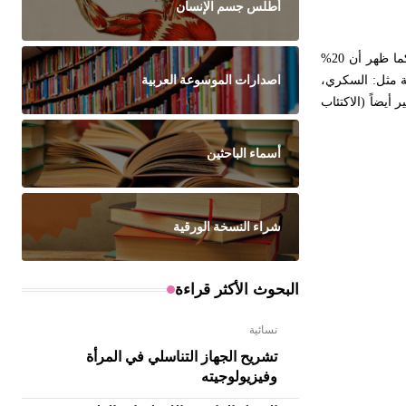
أطلس جسم الإنسان
كشفت الدراسات المجراة في الولايات المتحدة الأمريكية - على ذكور أعمارهم بين 40 و70 عاماً- أن 52% منهم عانوا على نحو ما اضطراباً في النعوظ. كما ظهر أن 20%
اصدارات الموسوعة العربية
قة معيّنة مثل: السكري،
أيضاً (الاكتئاب
أسماء الباحثين
شراء النسخة الورقية
البحوث الأكثر قراءة
نسائية
تشريح الجهاز التناسلي في المرأة
وفيزيولوجيته