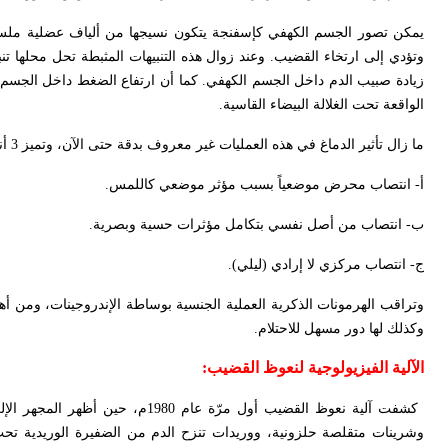
يمكن تصور الجسم الكهفي كإسفنجة يتكون نسيجها من ألياف عضلية ملس. وهن
وتؤدي إلى ارتخاء القضيب. وعند زوال هذه التنبيهات المثبطة تحل محلها تنب
زيادة صبيب الدم داخل الجسم الكهفي. كما أن ارتفاع الضغط داخل الجسم ا
الواقعة تحت الغلالة البيضاء القاسية
.
ما زال تأثير الدماغ في هذه العمليات غير معروف بدقة حتى الآن، وتميز 3 أنواع من الانتصاب عند الإنسان
أ- انتصاب محرض موضعياً بسبب مؤثر موضعي كاللمس
.
ب- انتصاب من أصل نفسي بتكامل مؤثرات حسية وبصرية
.
ج- انتصاب مركزي لا إرادي (ليلي).
وتراقب الهرمونات الذكرية العملية الجنسية بوساطة الإندروجينات، ومن أه
وكذلك لها دور مسهل للاحتلام
.
الآلية الفيزيولوجية لنعوظ القضيب
:
كشفت آلية نعوظ القضيب أول مرّة 
وشرينات متقلصة حلزونية، ووريدات تنزح الدم من الضفيرة الوريدية تحت ا