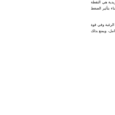
يدية هي النقطة
ء بتأثير الضغط
 الرغبة وفي قوة
مل، ويمنع بذلك