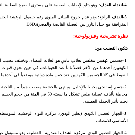
-4
انعدام القذف:
وهو يتلو الإصابات العصبية على مستوى الفقرة القطنية الثا
-5
القذف الراجع:
وهو عدم خروج السائل المنوي رغم حصول الرعشة الجنسي
المترافقة مع خلل التآزر بين العضلة القابضة والمصرة
DSD.
نظرة تشريحية وفيزيولوجية
:
يتكون القضيب من
:
-1
جسمين كهفيين مغلفين بغلافٍ قاسٍ هو الغلالة البيضاء، ويختلف قضيب ا
الكهفيين أحدهما عن الآخر فصلاً تاماً عند الحيوانات، في حين تحوي قنوات
النعوظ في كلا الجسمين الكهفيين عند حقن مادة دوائية موضعياً في أحدهما (ا
-2
جسم إسفنجي يحيط بالإحليل، وينتهي بالحشفة معصب جيداً من الناحية 
محاطة بألياف عضلية ملس تشكل ما نسبته 0
تحت تأثير الجملة العصبية
.
-3
الجهاز العصبي اللاودي (نظير الودي): مركزه النواة الوحشية المتو
الأساسي للانتصاب
.
-4
الجهاز العصبي الودي: مركزه الشدف الصدرية - القطنية، وهو مسؤول عن 