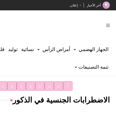
آخر الأخبار
إعلان..
فوز الأستاذ الدكتور محمود السيد بجائزة مجمع الملك سليما
صدور المجلد الثامن عشر من الموسوعة الطبية
صدور المجلد السابع من موسوعة الآثار في سورية
توصيات مجلس الإدارة
الجهاز الهضمي
أمراض الرأس
نسائية
توليد
قلب
شهر الكتاب السوري
تتمة التصنيفات
الأستاذ إياد خالد الطباع مدير عام لهيئة الموسوعة العربية
دار الفكر الموزع الحصري لمنشورات هيئة الموسوعة العرب
أ
ب
ت
ث
ج
ح
خ
د
الاضطرابات الجنسية في الذكور