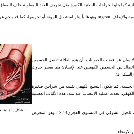
نية كما يتلو الجراحات البطنية الكبيرة مثل تجريف العقد اللمفاوية خلف الصفاق
ة والإيغاف
orgasm.
وهو غالباً يتلو استئصال الموثة أو تجريفها، كما قد ينجم عن
لإنسان عن قضيب الحيوانات بأن هذه الغلالة تفصل الجسمين
 اتصال بين الجسمين الكهفيين عند الإنسان؛ مما يفسر حدوث
لشكل 2).
الحسية. كما يتكون النسيج الكهفي نفسه من شرايين صغيرة
5 في المئة من حجم الجسم الكهفي. تحدث عملية الانتصاب عند تمدد هذه الألياف العضلية
الشكل ( 2) بنية الأجسام الكهفية.
سطة للحبل الشوكي في المستوى العجزي
S2-4
؛ وهو المحرض
الارتخاء
.