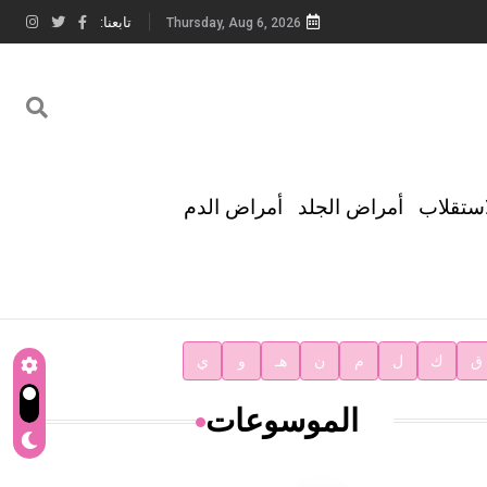
تابعنا:
Thursday, Aug 6, 2026
استقلاب
أمراض الجلد
أمراض الدم
ق
ك
ل
م
ن
هـ
و
ي
الموسوعات