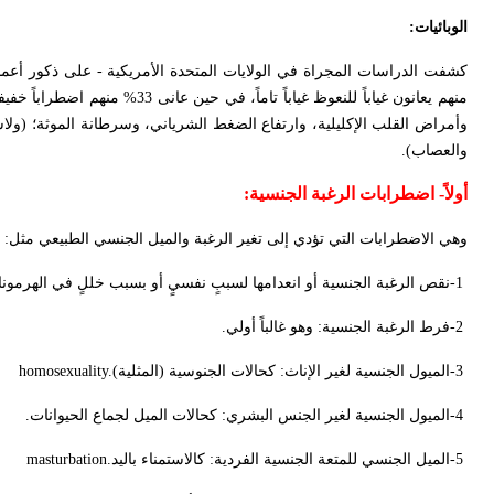
الوبائيات
:
منهم يعانون غياباً للنعوظ غياب
وأمراض القلب الإكليلية، وارتفاع الضغط الشرياني، وسرطانة الموثة؛ (ولاسيم
والعصاب).
أولاً-
اضطرابات الرغبة الجنسية
:
وهي الاضطرابات التي تؤدي إلى تغير الرغبة والميل الجنسي الطبيعي مثل
:
-1
نقص الرغبة الجنسية أو انعدامها لسببٍ نفسيٍ أو بسبب خللٍ في الهرمون
-2
فرط الرغبة الجنسية: وهو غالباً أولي
.
-3
الميول الجنسية لغير الإناث: كحالات الجنوسية (المثلية)
homosexuality.
-4
الميول الجنسية لغير الجنس البشري: كحالات الميل لجماع الحيوانات
.
-5
الميل الجنسي للمتعة الجنسية الفردية: كالاستمناء باليد
masturbation.