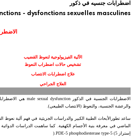
اضطرابات جنسيه في ذكور
ctions - dysfonctions sexuelles masculines
الاضطرا
الآلية الفيزيولوجية لنعوظ القضيب
تشخيص حالات اضطراب النعوظ
علاج اضطرابات الانتصاب
العلاج الجراحي
الاضطرابات الجنسية في الذكور
male sexual dysfunction
هي الاضطرابا
والرعشة الجنسية، والنعوظ (الانتصاب الطبيعي)
.
ساعد تطورالأبحاث الطبية الكبير والدراسات الجزيئية في فهم آلية نعوظ الق
الماضي في معرفة بنية الأجسام الكهفية. كما ساهمت الدراسات الدوائية
إستراز 5
phosphodiesterase type-5 (
PDE-5
).