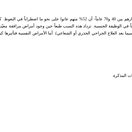
اً تاماً، في حين عانى 33% منهم اضطراباً خفيفاً في الوظيفة الجنسية. تزداد هذه النسب طبعاً حين وجود أمراض مراف
ا بعد العلاج الجراحي الجذري أو الشعاعي). أما الأمراض النفسية فتأثيرها كبير 
ات المذكرة
.