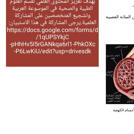
التغذية، ورسالته في جروح الرأس.
.
ويعود له الفضل بأنه حرر الطب من
 المثانة العصبية
الدين والفلسفة.
- هل تعلم أن المرجان إفراز حيواني
يتكون في البحر ويتركب من مادة
كربونات الكلسيوم، وهو أحمر أو شديد
الحمرة وهو أجود أنواعه، ويمتاز بكبر
الحجم ويسمى الش
هل تعلم أن الأبسيد كلمة فرنسية اللفظ
تم اعتمادها مصطلحاً أثرياً يستخدم في
العمارة عموماً وفي العمارة الدينية
الخاصة بالكنائس خصوصاً، وفي
الإنكليزية أب
- هل تعلم أن أبجر Abgar اسم معروف
جيداً يعود إلى عدد من الملوك الذين