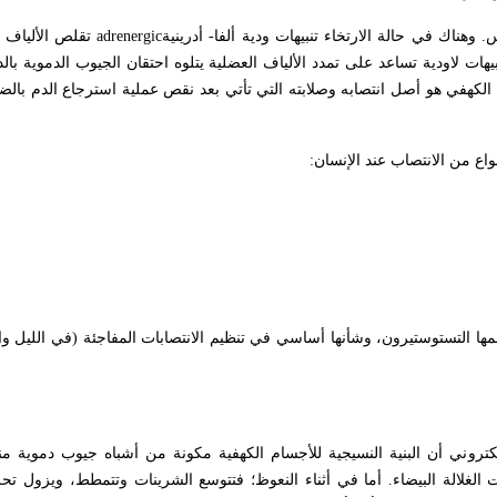
اك في حالة الارتخاء تنبيهات ودية ألفا- أدرينية
adrenergic
تقلص الألياف 
يهات لاودية تساعد على تمدد الألياف العضلية يتلوه احتقان الجيوب الدموية بال
لكهفي هو أصل انتصابه وصلابته التي تأتي بعد نقص عملية استرجاع الدم بالض
:
مها التستوستيرون، وشأنها أساسي في تنظيم الانتصابات المفاجئة (في الليل وا
عام 1980م، حين أظهر المجهر الإلكتروني أن البنية النسيجية للأجسام الكهفية مكونة من أشباه جيوب دم
لغلالة البيضاء. أما في أثناء النعوظ؛ فتتوسع الشرينات وتتمطط، ويزول تحلز