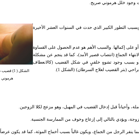
ثبات وجود خلل هرموني صريح
.
 وبسبب التطور الكبير الذي حدث في السنوات العشر الأخيرة
و على إكمالها. والسبب الأهم هو عدم الحصول على القساوة
انتهاء الجماع (انتصاب قصير الأمد)، كما قد ينجم عن مشكلة
 أو بسبب وجود تشوهٍ خلقيٍ في شكل القضيب (كالانعطاف
احي (بتر القضيب لعلاج السرطان) (الشكل 1).
الشكل ( 1) 
هرموني و
ملة، وأحياناً قبل إدخال القضيب في المهبل، وهو مزعج لكلا الزوجين
.
.
 ينفر الرجل من الجماع، ويكون غالباً بسبب أخماج الموثة، كما قد يكون عرض