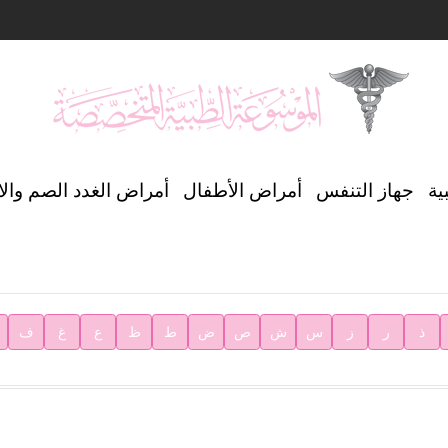
ن العالمي للغة العربية
ية
جهاز التنفس
أمراض الأطفال
أمراض الغدد الصم وال
ية
ذ
ر
ز
س
ش
ص
ض
ط
ظ
ع
غ
ف