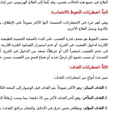
العلاج في جميع هذه الحالات نفسي، وقد يُلجأ إلى العلاج الهرموني حين إ
ثانياً-
اضطرابات النعوظ (الانتصاب
)
:
وهي أهم جزء في الاضطرابات الجنسية؛ لأنها الأكثر شيوعاً على الإطلاق،
بالأدوية وسبل العلاج الأخرى
.
ضعف النعوظ هو ضعف قدرة القضيب على البدء بالعملية الجنسية الطبيعية أ
اللازمة لدخول القضيب في الفرج، أو عدم استمرار القساوة الفترة اللازمة ل
في حجم القضيب (صغيراً كان أو عرطلاً) تمنعه من الدخول في الفرج،
الشديد)، أو بسبب تشوهٍ تالٍ لرضٍّ شديد أو ضياع قسمٍ من القضيب بسببٍ جر
ثالثاً-
اضطرابات القذف
:
تميز عدة أنواعٍ من اضطرابات القذف
:
-1
القذف المبكر:
وهو الأكثر شيوعاً. يتم القذف قبل الوصول إلى المتعة الكا
-2
القذف المتأخر:
وهو تأخر القذف لأكثر من 20 دقيقة؛ مما يسبب إرهاقاً للزوجة، ويؤدي بالتالي إلى إزعاج وخوف من الممارسة الجنسية
-3
القذف المؤلم:
ويتظاهر بحس حرق في الإحليل والعجان يرافق القذف؛ مما