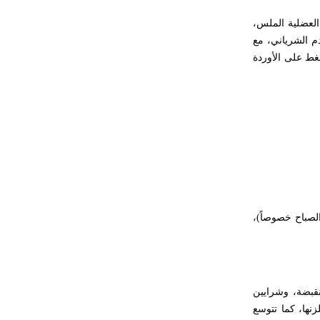
حكموا مدينة إديسا (الرها) من أبجر الأول
العضلية الملس،
وحتى التاسع، وهم ينتسبون إلى أسرة
دم الشرياني، مع
أوسروين
غط على الأوردة
- هل تعلم أن الأبجدية الكنعانية تتألف من
/22/ علامة كتابية sign تكتب منفصلة
غير متصلة، وتعتمد المبدأ الأكوروفوني،
حيث تقتصر القيمة الصوتية للعلامة الك
لصباح خصوصاً)،
وية منقبضة، وشرايين
نها، كما تتوسع