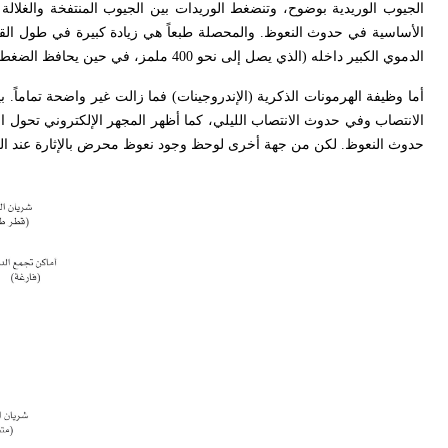
الجيوب الوريدية بوضوح، وتنضغط الوريدات بين الجيوب المنتفخة والغلالة 
الأساسية في حدوث النعوظ. والمحصلة طبعاً هي زيادة كبيرة في طول الق
الدموي الكبير داخله (الذي يصل إلى نحو 400 ملمز، في حين يحافظ الضغط الدموي العام على حدود 130 ملمز).
أما وظيفة الهرمونات الذكرية (الإندروجينات) فما زالت غير واضحة تماماً.
الانتصاب وفي حدوث الانتصاب الليلي، كما أظهر المجهر الإلكتروني تحول ا
حدوث النعوظ. لكن من جهة أخرى لوحظ وجود نعوظ محرض بالإثارة عند المصاب