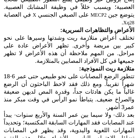
العصبية؛
ويسبب خللاً في وظيفة المشابك العصبية
.
يتوضع جين
على الصبغي الجنسي
في العصابة
X
MECP2
.
Xq28
الأعراض والتظاهرات السريرية:
تختلف أعراض متلازمة ريت وشدتها وسيرها على نحو
كبير بين مريضة وأخرى. تظهر الأعراض عادة على
مراحل. من المهم ملاحظة أن هذه الأعراض لا تظهر
جميعها في كل الأفراد المصابين بالمتلازمة.
متلازمة ريت النموذجية:
تتطور الرضع المصابات على نحو طبيعي حتى عمر 6-18
شهراً تقريباً. ومع ذلك فقد لاحظ الباحثون أن الرضع
غالباً ما يكن هادئات جداً، وقدرة المص لديهن ضعيفة
والصراخ ضعيف. يتباطأ نمو الرأس في وقت مبكر منذ
عمر3 أشهر.
بعد ذلك- ولا سيما بين عمر السنة والأربع سنوات- يبدأ
عند المصابات فقد المهارات السابقة المكتسبة؛ وتحديداً
المهارات اللغوية واليدوية، وقد يظهر في المصابات
تضاؤل
الاهتمام بالناس وبالأشياء. خلال هذه الفترة