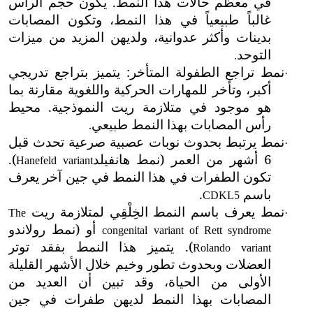
في معظم حالات هذا النمط. يكون حجم الرأس
غالباً طبيعياً في هذا النمط، وتكون المصابات
بدينات وأكثر عدوانية، ولديهن المزيد من ميزات
التوحد
.
نمط تراجع الطفولة المتأخر: يتميز بتراجع تدريجي
·
أكبر، وتأخر للمهارات الحركية واللغوية مقارنة بما
هو موجود في متلازمة ريت النموذجية. محيط
رأس المصابات بهذا النمط طبيعي
.
نمط يرتبط بحدوث نوبات عصبية صرعية تحدث قبل
·
6 أشهر من العمر (نمط هانفيلد
).
Hanefeld variant
تكون الطفرات في هذا النمط في جين آخر يعرف
باسم
.
CDKL5
نمط يعرف باسم النمط الخِلْقِي لمتلازمة ريت
The
·
أو (نمط رولاندو
congenital variant of Rett syndrome
). يتميز هذا النمط بفقد توتر
Rolando variant
العضلات وبحدوث تطور وخيم خلال الأشهر القليلة
الأولى من الحياة، وقد تبين أن العديد من
المصابات بهذا النمط لديهن طفرات في جين