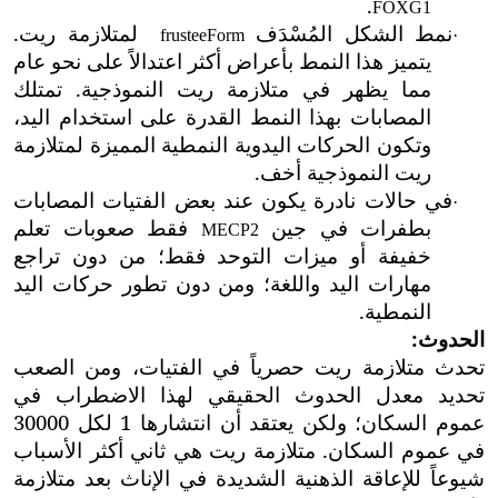
.
FOXG1
نمط الشكل المُسْدَف
لمتلازمة ريت.
fruste
e
Form
·
يتميز هذا النمط بأعراض أكثر اعتدالاً على نحو عام
مما يظهر في متلازمة ريت النموذجية. تمتلك
المصابات بهذا النمط القدرة على استخدام اليد،
وتكون الحركات اليدوية النمطية المميزة لمتلازمة
ريت النموذجية أخف.
في حالات نادرة يكون عند بعض الفتيات المصابات
·
بطفرات في جين
فقط صعوبات تعلم
MECP2
خفيفة أو ميزات التوحد فقط؛ من دون تراجع
مهارات اليد واللغة؛ ومن دون تطور حركات اليد
النمطية.
الحدوث:
تحدث متلازمة ريت حصرياً في الفتيات، ومن الصعب
تحديد معدل الحدوث الحقيقي لهذا الاضطراب في
عموم السكان؛ ولكن يعتقد أن انتشارها 1 لكل 30000
في عموم السكان. متلازمة ريت هي ثاني أكثر الأسباب
شيوعاً للإعاقة الذهنية الشديدة في الإناث بعد متلازمة