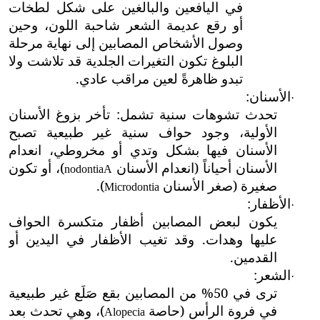
في اليافعين والبالغين على شكل لطخات
أو رقع عديمة الشعر شاحبة اللون، وحين
وصول الأشخاص المصابين إلى نهاية مرحلة
البلوغ تكون التغيرات الجلدية قد تلاشت ولا
تبدو ظاهرةً لعين مراقب عادي.
الأسنان:
·
تحدث
تشوهات سنية تشمل: تأخر بزوغ الأسنان
الأولية، وجود حواف سنية غير طبيعية تصبح
الأسنان فيها بشكل وتدي أو مخروطي، انعدام
الأسنان أحياناً (انعدام الأسنان
)، أو تكون
nodontia
A
صغيرة (صغر الأسنان
)
.
Microdontia
الأظفار:
·
يكون لبعض المصابين أظفار متكسرة الحواف
عليها وهدات.
وقد تغيب الأظفار في اليدين أو
القدمين.
الشعر:
·
ترى في 50% من المصابين
بقع صَلَع غير طبيعية
في فروة الرأس (حاصة
)، وهي تحدث بعد
Alopecia