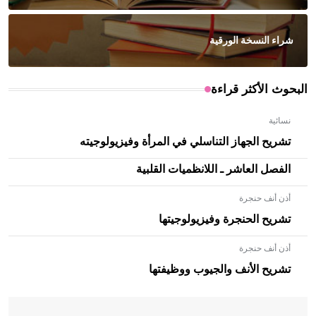
شراء النسخة الورقية
البحوث الأكثر قراءة
نسائية
تشريح الجهاز التناسلي في المرأة وفيزيولوجيته
الفصل العاشر ـ اللانظميات القلبية
أذن أنف حنجرة
تشريح الحنجرة وفيزيولوجيتها
أذن أنف حنجرة
- هل تعلم أن الأبلق نوع من الفنون الهندسية التي ارتبطت
بالعمارة الإسلامية في بلاد الشام ومصر خاصة، حيث يحرص
تشريح الأنف والجيوب ووظيفتها
المعمار على بناء مداميكه وخاصة في الواجهات