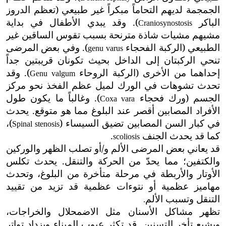
الجمجمة لديهم التحاماً مبكراً غير طبيعي (تعظم الدروز
الباكر
). وقد يبدي الأطفال في بداية
Craniosynostosis
مشيهم مشيات شاذة مترنحة بسبب تقوس الساقين غير
الطبيعي (الركبة الفحجاء
). وفي بعض المرضى
genu varus
تنحي الركبتان إلى الداخل بحيث تكونان قريبتين جداً
إحداهما من الأخرى (الركبة الروحاء
). وقد
Genu valgum
تحدث تشوهات في الورك لميل عظم الفخذ نحو مركز
الجسم (ورك فحجاء
). وغالباً م
ا يكون طول
Coxa vara
الأفراد المصابين أقصر عند البلوغ مما هو متوقع. يحدث
في كبار السن المصابين تضيق السيساء (
)،
Spinal stenosis
كما قد يحدث الجنف
.
scoliosis
قد يعاني بعض المرضى الألم و/أو تصلب الظهر والوركين
والكتفين؛ مما يحدّ من الحركة والتنقل. يحدث تكلس
الأوتار والأربطة في مرحلة متأخرة من البلوغ، وتحدث
مهاميز عظمية أو نتوءات عظمية قد تزيد من تقييد
التنقل وتسبب الألم
.
تظهر مشاكل الأسنان مثل الاضمحلال والخراجات،
ويشيع تأخر التسنين. قد تكثر عيوب الميناء ويزداد تواتر