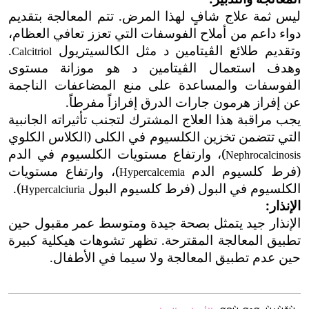
ليس ثمة علاج شافٍ لهذا المرض.
تتم المعالجة بتقديم
دواء داعم من أملاح الفوسفات التي تعزز تعافي العظام،
وتقديم طلائع ال
ڤ
يتامين د مثل الكالسيتريول
.
Calcitriol
وهدف استعمال ال
ڤ
يتامين د هو موزانة مستوى
الفوسفات والمساعدة على منع المضاعفات الناجمة
عن إفراز هرمون جارات الدرق إفرازاً مفرطاً.
يجب مراقبة هذا العلاج المشترك لتجنب تأثيراته الجانبية
التي تتضمن
تخزين الكلسيوم في الكلى (الكلاس الكلوي
)، وارتفاع مستويات الكلسيوم في الدم
Nephrocalcinosis
(فرط كلسيوم الدم
)، وارتفاع مستويات
Hypercalcemia
الكلسيوم في البول (فرط كلسيوم البول
).
Hypercalciuria
الإنذار:
الإنذار جيد يتمثل بصحة جيدة ومتوسط عمر مقبول حين
تطبيق المعالجة المقترحة. تظهر تشوهات هيكلية كبيرة
حين عدم تطبيق المعالجة ولا سيما في الأطفال.