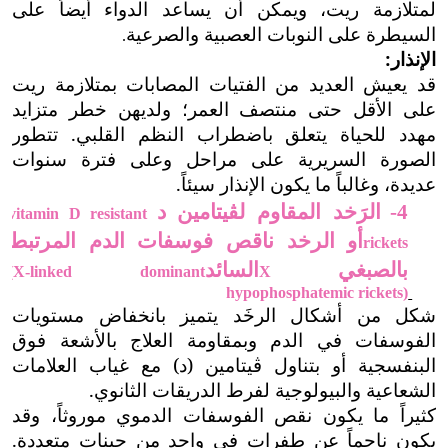
لمتلازمة ريت، ويمكن أن يساعد الدواء أيضاً على
السيطرة على النوبات العصبية والصرعية
.
الإنذار:
قد يعيش العديد من الفتيات المصابات بمتلازمة ريت
على الأقل حتى منتصف العمر؛ ولديهن خطر متزايد
مهدد للحياة يتعلق باضطراب النظم القلبي.
تتطور
الصورة السريرية على مراحل وعلى فترة سنوات
عديدة، وغالباً ما يكون الإنذار سيئاً.
الرَخد المقاوم ل
ڤ
يتامين د
4-
vitamin D resistant
أو الرخد ناقص فوسفات الدم المرتبط
rickets
بالصبغي
السائد
(X-linked dominant
X
hypophosphatemic rickets)
شكل من أشكال الرخَد يتميز بانخفاض مستويات
الفوسفات في الدم وبمقاومة العلاج بالأشعة فوق
البنفسجية أو بتناول
ڤ
يتامين (د) مع غياب العلامات
الشعاعية والبيولوجية لفرط الدريقات الثانوي.
كثيراً ما يكون نقص الفوسفات الدموي موروثاً، وقد
يكون ناجماً عن طفرات في واحد من جينات متعددة.