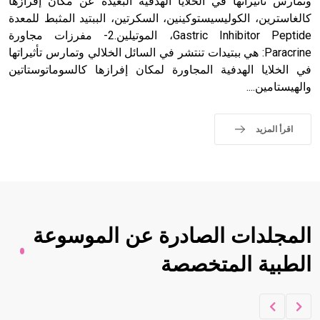
وتمارس تأثيراتها في الخلايا الهدفية البعيدة عن مكان إفرازها
كالغاسترين، الكوليسيستوكينين، السكرتين، الببتيد المثبط للمعدة
Gastric Inhibitor Peptide، الموتيلين.2- مفرزات مجاورة
Paracrine: هي ببتيدات تنتشر في السائل الخلالي وتمارس تأثيراتها
في الخلايا الهدفية المجاورة لمكان إفرازها كالسوماتوستاتين
والهيستامين....
اقرأ المزيد
المجلدات الصادرة عن الموسوعة
الطبية المتخصصة