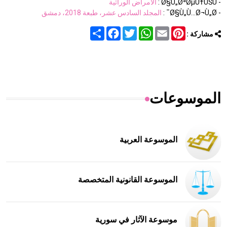
- Ø§Ù„ØªØµÙ†ÙŠÙ :
الأمراض الوراثية
- Ø§Ù„Ù…Ø¬Ù„Ø¯ :
المجلد السادس عشر، طبعة 2018، دمشق
Share
Facebook
Twitter
WhatsApp
Email
Pinterest
مشاركة :
الموسوعات
الموسوعة العربية
الموسوعة القانونية المتخصصة
موسوعة الآثار في سورية