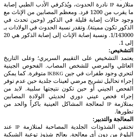
متلازمة
نادرة الحدوث، ويُذكر
في الأدب الطبي
إصابة
IP
ما يقرب من 1200 فرد
. ومعظم المصابين من الإناث مع
وجود حالات إصابة قليلة في الذكور (وحين تحدث في
الذكور تكون مميتة). وتقدر نسبة الحدوث في الولادات بـ
1/143000. ونسبة إصابة الإناث إلى إصابة الذكور هي 20
إلى 1.
التشخيص:
يعتمد التشخيص على التقييم السريري؛ وعلى التاريخ
العائلي والمرضي للشخص المصاب. الفحوص الجينية
لتحري وجود طفرات في جين
متوفرة. كما يمكن
IKBKG
إجراء تحاليل تشريح مرضي لعينات جلدية حين عدم توفر
الفحص الجيني أو حين تكون نتيجتها سلبية. لابد من
إجراء فحص عيني دوري لحديثي الولادة المصابين
بمتلازمة
لمعالجة المشاكل العينية باكراً والحد من
IP
تطورها.
المعالجة والتدبير:
تختفي الشذوذات الجلدية المصاحبة
لمتلازمة
عند
IP
البلوغ من دون أي معالجة. يعالج شذوذ توعية الشبكية