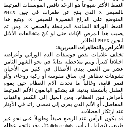
النمط الأكثر شيوعاً هو
الرخَد ناقص الفوسفات المرتبط
بالصبغي
الذي ينتج عن طفرات في جين
PHEX
X
المتوضع على الذراع القصيرة للصبغي
، ويتبع هذا
X
النمط الوراثة السائدة المرتبطة بالصبغي
، ومن ثم
X
يصيب هذا المرض الإناث حتى لو كنّ متخالفات الألائل
للجين
الطافر.
PHEX
الأعراض والتظاهرات السريرية:
تختلف علامات نقص فوسفات الدم الوراثي وأعراضه
اختلافاً كبيراً، وتتم ملاحظته بدايةً في نحو الشهر الثامن
عشر من العمر. يبدي الأطفال في كثير من الأحيان
تشوهات تتظاهر في ساق مقوسة أو ركبة روحاء، و/أو
قصر قامة، وغالباً ما تحدث آلام العظام حين يقوم
الطفل بأنشطة بدنية. قد يشكو البالغون الألم المرتبط
بأمراض تلين العظام، ومن الميل إلى الكسر والتهاب
المفاصل، أو الألم الذي يعزى إلى تمعدن زائد في الأوتار
عند ارتكاز العضلات
.
قد يكون الرأس عند الرضع ضيقاً وطويلاً على نحو غير
طبيعي (تطاول الرأس
)، وقد تلتحم عظام
Dolichocephaly