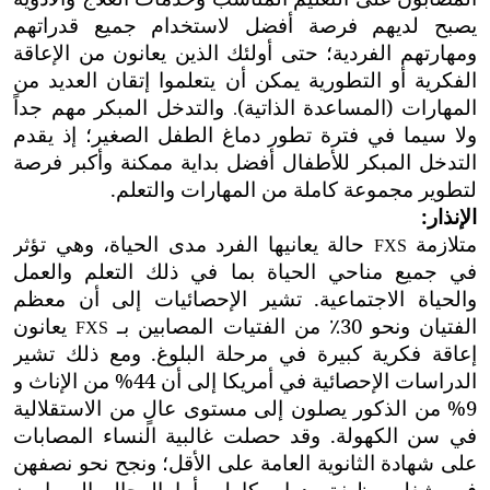
يصبح لديهم فرصة أفضل لاستخدام جميع قدراتهم
ومهارتهم الفردية؛ حتى أولئك الذين يعانون من الإعاقة
الفكرية أو التطورية يمكن أن يتعلموا إتقان العديد من
المهارات (المساعدة الذاتية)
والتدخل المبكر مهم جداً
.
ولا سيما في فترة تطور دماغ الطفل الصغير؛ إذ يقدم
التدخل المبكر للأطفال أفضل بداية ممكنة وأكبر فرصة
لتطوير مجموعة كاملة من المهارات والتعلم.
الإنذار:
متلازمة
حالة يعانيها الفرد مدى الحياة، وهي تؤثر
FXS
في جميع مناحي الحياة بما في ذلك التعلم والعمل
والحياة الاجتماعية. تشير الإحصائيات إلى أن معظم
الفتيان ونحو 30٪ من الفتيات المصابين بـ
يعانون
FXS
إعاقة فكرية كبيرة في مرحلة البلوغ. ومع ذلك تشير
الدراسات الإحصائية في أمريكا إلى أن 44% من الإناث و
9% من الذكور يصلون إلى مستوى عالٍ من الاستقلالية
في سن الكهولة. وقد حصلت غالبية النساء المصابات
على شهادة الثانوية العامة على الأقل؛ ونجح نحو نصفهن
في شغل وظيفة بدوام كامل. أما الرجال المصابون