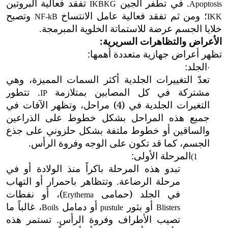
. في تطفر الجين
تفقد فعالية البروتين
IKBKG
Apoptosis
؛ ومن ثم تفقد فعالية عامل الانتساخ
وتصبح
NF-kB
IKK
خلايا الجسم عرضة للاستماتة الخلوية المبرمجة.
الأعراض والتظاهرات السريرية:
تظهر أعراض جهازية متعددة أهمها:
الجلد:
·
تعدّ التغييرات الجلدية أكثر السمات المميزة، وهي
مشتركة في كل المصابين بمتلازمة
. تتطور
IP
التغيرات الجلدية في (4) مراحل، وتظهر الآفات في
جميع هذه المراحل بشكل خطوط على الذراعين
والساقين أو خطوط ملتفة بشكل حلزوني على جذع
الجسم، كما قد تكون على الوجه وفروة الرأس.
المرحلة الأولى:
1)
تبدو هذه المرحلة باكراً منذ الولادة أو في
مرحلة الرضاعة. وتتظاهر باحمرار أو التهاب
في الجلد (حمامى
)، أو نفطات
Erythema
أو بثور
أو دمامل
، غالباً ما
Boils
pustule
Blisters
تصيب الأطراف وفروة الرأس. تستمر هذه