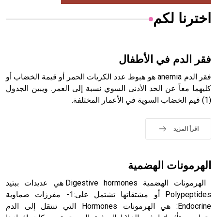
اخترنا لكم
هل تعلم أن الأبسيد كلمة فرنسية اللفظ تم اعتمادها مصطلحاً
أثرياً يستخدم في العمارة عموماً وفي العمارة الدينية الخاصة
بالكنائس خصوصاً، وفي الإنكليزية أب
فقر الدم في الأطفال
فقر الدم anemia هو هبوط عدد الكريات الحمر أو قيمة الخضاب أو
كليهما معاً عن الحد الأدنى السوي نسبة إلى العمر. ويبين الجدول
(1) قيم الخضاب السوية في الأعمار المختلفة.
- هل تعلم أن أبجر Abgar اسم معروف جيداً يعود إلى عدد من
الملوك الذين حكموا مدينة إديسا (الرها) من أبجر الأول وحتى
التاسع، وهم ينتسبون إلى أسرة أوسروين
اقرأ المزيد
الهرمونات الهضمية
- هل تعلم أن الأبجدية الكنعانية تتألف من /22/ علامة كتابية
الهرمونات الهضمية Digestive hormones هي عديدات ببتيد
sign تكتب منفصلة غير متصلة، وتعتمد المبدأ الأكوروفوني،
حيث تقتصر القيمة الصوتية للعلامة الك
Polypeptides أو مشتقاتها تشتمل على:1- مفرزات صماوية
Endocrine: هي الهرمونات Hormones التي تنتقل إلى الدم