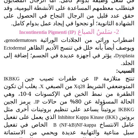
فيتطلب معظمهم المساعدة على الأنشطة اليومية، وقد
حقق عدد قليل من الرجال النجاح في الحصول على
الشهادة الثانوية؛ أو نجحوا في إيجاد عمل بدوام كامل.
سَلسُ الصباغ
2-
Incontinentia Pigmenti (IP)
اضطراب وراثي من الجلادات الوراثية
،
genodermatoses
ويوصف أيضاً بأنه خلل في تنسج الأديم الظاهر
Ectodermal
، يؤثر في أجهزة عديدة في الجسم؛ إضافة إلى
Dysplasia
الجلد.
السبب:
تنتج متلازمة
عن طفرات تصيب جين
IKBKG
IP
المتوضع
في الشريط
من الصبغي
. يغلب أن تكون
X
Xq28
الطفرة من نمط الخبن في الإكسونات 4-10، وهي
الحالة المسؤولة عن 80% من حالات
. يرمز الجين
IP
بروتيناً يساعد على تنظيم بروتينات أخرى مثل
IKBKG
بروتين
الذي يعمل على تفعيل
Inhibitor Kappa Kinase (IKK)
عامل الانتساخ
الخاص في تفعيل
B (NF-kB)
NF-kappa
سبل مناعية والتهابية عديدة ويحمي من الاستماتة