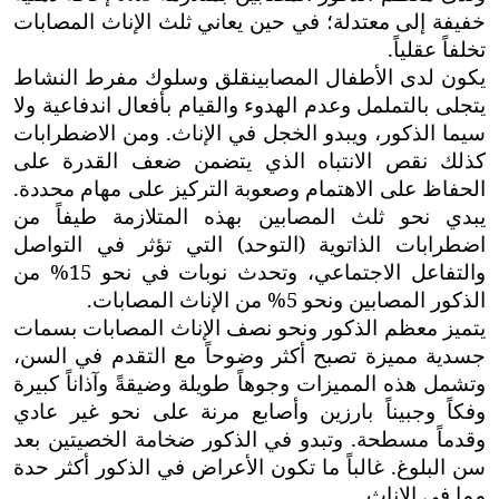
خفيفة إلى معتدلة؛ في حين يعاني ثلث الإناث المصابات
تخلفاً عقلياً.
يكون لدى الأطفال المصابين
قلق وسلوك مفرط النشاط
يتجلى بالتململ وعدم الهدوء والقيام بأفعال اندفاعية ولا
سيما الذكور، ويبدو الخجل في الإناث. ومن الاضطرابات
كذلك نقص الانتباه الذي يتضمن ضعف القدرة على
الحفاظ على الاهتمام وصعوبة التركيز على مهام محددة.
يبدي نحو ثلث المصابين بهذه المتلازمة طيفاً من
اضطرابات الذاتوية (التوحد) التي تؤثر في التواصل
والتفاعل الاجتماعي، وتحدث نوبات في نحو 15% من
الذكور المصابين ونحو 5% من الإناث المصابات
.
يتميز معظم الذكور ونحو نصف الإناث المصابات
ب
سمات
جسدية مميزة تصبح أكثر وضوحاً مع التقدم في السن،
وتشمل هذه المميزات وجوهاً طويلة وضيقةً وآذاناً كبيرة
وفكاً وجبيناً بارزين وأصابع مرنة على نحو غير عادي
وقدماً مسطحة. وتبدو في الذكور ضخامة الخصيتين بعد
سن البلوغ. غالباً ما تكون الأعراض في الذكور أكثر حدة
مما في الإناث.