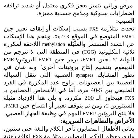
مرض وراثي يتميز بعجز فكري معتدل أو شديد ترافقه
اضطرابات سلوكية وملامح جسدية مميزة.
السبب:
تحدث متلازمة
بسبب إسكات أو إيقاف تعبير جين
FXS
المتوضع في الموقع
. وينجم هذا الإسكات
Xq27.3
FMR1
عن التمدد المستمر والمَثْيَلة
اللاحقة لمكررة
methylation
ثلاثية النكليوتيد
في المنطقة التي لا تترجم من
(CGG)
النهاية
لجين
.
يرمز جين
البروتين
FMRP
FMR1
FMR1
5`
الذي
يقوم بتنظيم إنتاج بروتينات أخرى؛ وله شأن في
تطور المشابك
العصبية
التي تنقل السيالة
synapses
العصبية بين العصبونات. يراوح عدد المكررة في الفرد
الطبيعي
بين 5-40 مرة، أما في الأشخاص المصابين بـ
فيتجاوز الـ 200 مكررة. و يلي هذا الازدياد مثيلة
FXS
السيتوزين
، ومن ثم يتوقف تعبير أو انتساخ جين
،
FMR1
C
فلا ينتج البروتين
المهم في وظيفة الجهاز العصبي.
FMRP
الأعراض والتظاهرات السريرية:
يعاني الأطفال المصابون تأخر الكلام واللغة حتى سنتين،
ولدى معظم الذكور المصابين بمتلازمة
إعاقة ذهنية
FXS