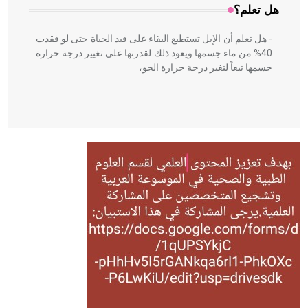
هل تعلم؟
- هل تعلم أن الإبل تستطيع البقاء على قيد الحياة حتى لو فقدت
40% من ماء جسمها ويعود ذلك لقدرتها على تغيير درجة حرارة
جسمها تبعاً لتغير درجة حرارة الجو،
- هل تعلم أن أبقراط كتب في الطب أربعة مؤلفات هي:
الحكم، الأدلة، تنظيم التغذية، ورسالته في جروح الرأس. ويعود
له الفضل بأنه حرر الطب من الدين والفلسفة.
- هل تعلم أن المرجان إفراز حيواني يتكون في البحر ويتركب
من مادة كربونات الكلسيوم، وهو أحمر أو شديد الحمرة وهو
أجود أنواعه، ويمتاز بكبر الحجم ويسمى الش