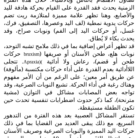
الزمنية يحدث فقد القدرة على القيام بحركة هادفة لليد
والأصابع، وهنا تظهر علامة مميزة لمتلازمة ريت تضم
حركات يدوية نمطية (لف اليد وعصرها، التصفيق، فرك،
غسل، أو حركات اليد إلى الفم) ونوبات صراخ، وقد
يحدث بكاء لا يُطاق.
قد تظهر أعراض إضافية بما في ذلك ملامح تشبه التوحد،
نوبات هلع، طحن الأسنان أو صريفها (
حركات
bruxism
طحن أو قضم)، رعاش ولا أدائية
. تتجلى
Apraxia)
(
اللاأدائية
بعدم القدرة على أداء حركات مكتسبة (مألوفة)
عن طريق أمر معين؛ على الرغم من أن الأمر مفهوم
وهناك رغبة في أداء الحركة. تشيع النوبات الصرعية، وقد
تواجه بعض المصابات مشاكل في التوازن (مشية
مترنحة)، كما ذكر حدوث اضطرابات تنفسية تحدث حين
تكون الطفلة مستيقظة.
تستقر المشاكل العصبية بعد هذه الفترة من التدهور
السريع، مع ذلك يبقى العديد من القضايا بما في ذلك
حركات اليد المميزة والنوبات الصرعية وصريف الأسنان