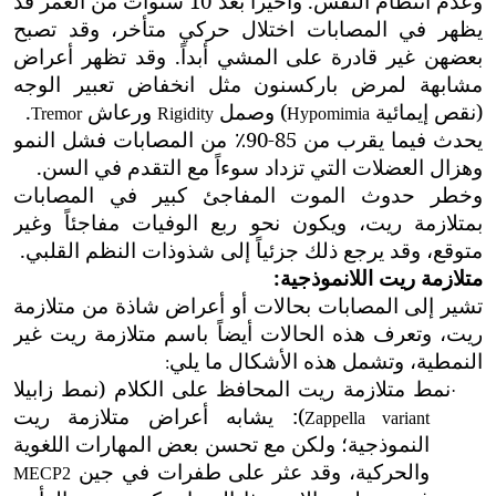
وعدم انتظام النَفَس. وأخيراً بعد 10 سنوات من العمر قد
يظهر في المصابات اختلال حركي متأخر، وقد تصبح
بعضهن غير قادرة على المشي أبداً. وقد تظهر أعراض
مشابهة لمرض باركسنون مثل انخفاض تعبير الوجه
(نقص إيمائية
) وصمل
ورعاش
.
Tremor
Rigidity
Hypomimia
يحدث فيما يقرب من 85-90٪ من المصابات فشل النمو
وهزال العضلات التي تزداد سوءاً مع التقدم في السن.
وخطر حدوث الموت المفاجئ كبير في المصابات
بمتلازمة ريت، ويكون نحو ربع الوفيات مفاجئاً وغير
متوقع، وقد يرجع ذلك جزئياً إلى شذوذات النظم القلبي.
متلازمة ريت اللانموذجية:
تشير إلى المصابات بحالات أو أعراض شاذة من متلازمة
ريت، وتعرف هذه الحالات أيضاً باسم متلازمة ريت غير
النمطية، وتشمل هذه الأشكال ما يلي
:
نمط متلازمة ريت المحافظ على الكلام (نمط زابيلا
·
): يشابه أعراض متلازمة ريت
Zappella variant
النموذجية؛ ولكن مع تحسن بعض المهارات اللغوية
والحركية، وقد عثر على طفرات في جين
MECP2