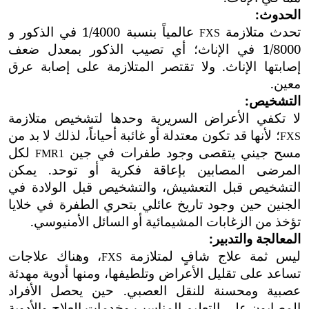
الحدوث:
تحدث متلازمة
عالمياً
بنسبة 1/4000 في الذكور و
FXS
1/8000 في الإناث؛ أي تصيب الذكور بمعدل ضعف
إصابتها الإناث. ولا تقتصر المتلازمة على إصابة عرق
معين.
التشخيص:
لا تكفي الأعراض السريرية وحدها لتشخيص متلازمة
؛ لأنها قد تكون معتدلة أو غائبة أحياناً، لذلك لا بد من
FXS
مسح جيني يتقصى وجود طفرات في جين
لكل
FMR1
المرضى المصابين بإعاقة فكرية أو توحد. يمكن
التشخيص قبل التعشيش، والتشخيص قبل الولادة في
الجنين حين وجود تاريخ عائلي بتحري الطفرة في خلايا
تؤخذ من الزغابات المشيمائية أو السائل الأمنيوسي.
المعالجة والتدبير:
ليس ثمة علاج شافٍ لمتلازمة
، وهناك علاجات
FXS
تساعد على تقليل
ال
أعراض وتلطيفها، ومنها أدوية مهدئة
عصبية ومحسنة للنقل العصبي. حين يحصل الأفراد
المصابون على التعليم المناسب وخدمات العلاج والأدوية