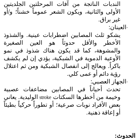
الندبات الناتجة من آفات المرحلتين الجلديتين
الأولى والثانية، ويكون الشعر عموماً خشناً؛ و/أو
غير براق.
العينان:
·
يشكو ثلث المصابين
اضطرابات عينية. والشذوذ
الأخطر والأقل حدوثاً هو العين الصغيرة
والمشوهة، كما قد يكون هناك شذوذ في نمو
الأوعية الدموية في الشبكية، يؤدي إن لم يكشف
باكراً. ويعالج إلى انفصال الشبكية ومن ثم اعتلال
رؤية دائم أو عمى كلي.
الجهاز العصبي:
·
تحدث أحياناً في المصابين مضاعفات عصبية
وخيمة
من أخطرها السكتات
الوليدية. يعاني
stroke
بعض الأفراد نوبات صرعية؛ أو تطوراً حركياً بطيئاً
أو إعاقة ذهنية.
الحدوث: