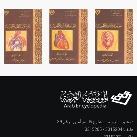
دمشق ـ الروضة ـ شارع قاسم أمين ـ رقم 39
هاتف: 3315204 - 3315205