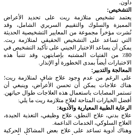
داون.
التشخيص:
يعتمد تشخيص متلازمة ريت على تحديد الأعراض
المميزة والسلوك والتقييم السريري الشامل، وقد
نُشرت مؤخراً مجموعة من المعايير التشخيصية الحديثة
التي تساعد على التشخيص الحقيقي لمتلازمة ريت.
يمكن أن يساعد الاختبار الجيني على تأكيد التشخيص في
80٪ من الفتيات المشتبه بإصابتهن، وقد تتنبأ هذه
الاختبارات أيضاً بمدى الخطورة أو الإنذار.
المعالجة والتدبير:
على الرغم من عدم وجود علاج شافٍ لمتلازمة ريت؛
هناك علاجات يمكن أن تحسن الأعراض، وينبغي أن
تستمر المصابات باستعمال هذه العلاجات طوال حياتهن
.
أفضل الخيارات المتاحة لعلاج متلازمة ريت ما يلي
:
الرعاية الطبية المعيارية والأدوية:
علاج بدني،
علاج النطق،
علاج وظيفي،
التغذية الجيدة
،
العلاج السلوكي
،
الخدمات الداعمة
.
وهناك أدوية تساعد على علاج بعض المشاكل الحركية