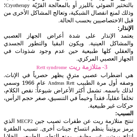
بالتخثير الضوئي بالليزر أو بالمعالجة القرّيّة
؛
Cryotherapy
وذلك لمنع انفصال الشبكية، وتعالج المشاكل الأخرى من
قبل الاختصاصيين بحسب الحالة.
الإنذار:
يعتمد الإنذار على شدة أعراض الجهاز العصبي
والمشاكل العينية. ويكون البقيا والتطور الجسدي
والعقلي كلها طبيعية حين عدم وجود شذوذات في
الجهاز العصبي المركزي.
متلازمة ريت
3-
Rett syndrome
هي اضطراب عصبي مترقٍ يظهر حصرياً في الإناث.
وصفه أول مرة الطبيب
عام 1966 وسمي
Andreas Rett
لذلك باسمه. تشمل أكثر الأعراض شيوعاً: نقص الكلام،
تخلفاً عقلياً، فقداً وخيماً في التنسيق، صغر حجم الرأس،
حركات غير طبيعية.
السبب:
تنتج متلازمة ريت عن طفرات تصيب جين
الذي
MECP2
يرمز بروتيناً
ينظم انتساخ جينات أخرى. تسبب الطفرة
إنتاج بروتين غير وظيفي يمنع التطور الطبيعي للخلايا