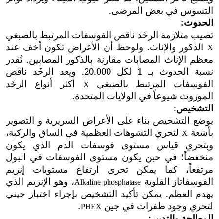
التسوس في بعض المرضى.
الحدوث:
تصيب متلازمة الرخَد ناقص الفوسفات المرتبط بالصبغي
الذكور والإناث. ولوحظ أن الأعراض تكون أخف عند
X
معظم الإناث المصابات مقارنة بالذكور المصابين. تُقدر
نسبة الحدوث بـ 1 لكل 20.000. ويعد
الرخَد ناقص
الفوسفات المرتبط بالصبغي
أكثر أنواع الرخَد
X
الموروث شيوعاً في الولايات المتحدة.
التشخيص:
يوضع التشخيص بناء على الأعراض السريرية و التصوير
بأشعة
لتحري التشوهات العظمية في الساق والركبة،
X
وبتحري قياس مستوى فوسفات الدم الذي يكون
منخفضاً؛ في حين يكون مستوى الفوسفات في البول
مرتفعاً، كما يمكن تحري ارتفاع مستويات إنزيم
الفوسفاتاز القلوية
، وهو الإنزيم الذي
Alkaline phosphatase
يهدم العظم. يمكن تأكيد التشخيص بإجراء اختبار جيني
لتحري وجود طفرات في جين
.
PHEX
المعالجة والتدبير: