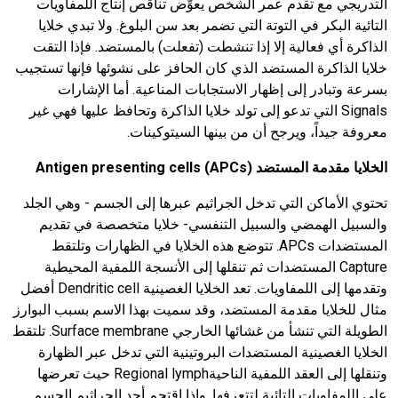
التدريجي مع تقدم عمر الشخص يعوِّض تناقص إنتاج اللمفاويات
التائية البكر في التوتة التي تضمر بعد سن البلوغ. ولا تبدي خلايا
الذاكرة أي فعالية إلا إذا تنشطت (تفعلت) بالمستضد. فإذا التقت
خلايا الذاكرة المستضد الذي كان الحافز على نشوئها فإنها تستجيب
بسرعة وتبادر إلى إظهار الاستجابات المناعية. أما الإشارات
Signals التي تدعو إلى تولد خلايا الذاكرة وتحافظ عليها فهي غير
معروفة جيداً، ويرجح أن من بينها السيتوكينات.
الخلايا مقدمة المستضد
)
APCs
(
Antigen presenting cells
تحتوي الأماكن التي تدخل الجراثيم عبرها إلى الجسم - وهي الجلد
والسبيل الهمضي والسبيل التنفسي- خلايا متخصصة في تقديم
المستضدات APCs. تتوضع هذه الخلايا في الظهارات وتلتقط
Capture المستضدات ثم تنقلها إلى الأنسجة اللمفية المحيطية
وتقدمها إلى اللمفاويات. تعد الخلايا الغصينية Dendritic cell أفضل
مثال للخلايا مقدمة المستضد، وقد سميت بهذا الاسم بسبب البوارز
الطويلة التي تنشأ من غشائها الخارجي Surface membrane. تلتقط
الخلايا الغصينية المستضدات البروتينية التي تدخل عبر الظهارة
وتنقلها إلى العقد اللمفية الناحيةRegional lymph حيث تعرضها
على اللمفاويات التائية لتتعرفها. وإذا اقتحم أحد الجراثيم الجسم