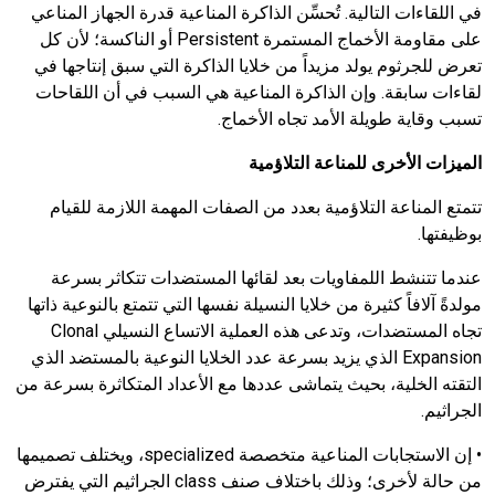
في اللقاءات التالية. تُحسِّن الذاكرة المناعية قدرة الجهاز المناعي
على مقاومة الأخماج المستمرة Persistent أو الناكسة؛ لأن كل
تعرض للجرثوم يولد مزيداً من خلايا الذاكرة التي سبق إنتاجها في
لقاءات سابقة. وإن الذاكرة المناعية هي السبب في أن اللقاحات
تسبب وقاية طويلة الأمد تجاه الأخماج.
الميزات الأخرى للمناعة التلاؤمية
تتمتع المناعة التلاؤمية بعدد من الصفات المهمة اللازمة للقيام
بوظيفتها.
عندما تتنشط اللمفاويات بعد لقائها المستضدات تتكاثر بسرعة
مولدةً آلافاً كثيرة من خلايا النسيلة نفسها التي تتمتع بالنوعية ذاتها
تجاه المستضدات، وتدعى هذه العملية الاتساع النسيلي Clonal
Expansion الذي يزيد بسرعة عدد الخلايا النوعية بالمستضد الذي
التقته الخلية، بحيث يتماشى عددها مع الأعداد المتكاثرة بسرعة من
الجراثيم.
• إن الاستجابات المناعية متخصصة specialized، ويختلف تصميمها
من حالة لأخرى؛ وذلك باختلاف صنف class الجراثيم التي يفترض