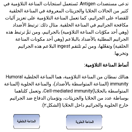
تدعى مستضدات Antigen. تَستعمل استجابات المناعة التلاؤمية في
كثير من الحالات الخلايا والجزيئات المعروفة في المناعة الخلقية
للقضاء على الجراثيم، كما تعمل المناعة التلاؤمية على تعزيز آليات
مكافحة الجراثيم في المناعة الخلقية. مثال ذلك: ترتبط الأضداد
(وهي أحد مكوّنات المناعة التلاؤمية) بالجراثيم، ومن ثمَّ ترتبط هذه
الجراثيم المطلية بالأضداد بالبلاعم (وهي أحد مكونات المناعة
الخلقية) وتفعّلها، ومن ثَم تلتقم ingest البلاعم هذه الجراثيم
وتخربها.
أنماط المناعة التلاؤمية:
هنالك نمطان من المناعة التلاؤمية، هما المناعة الخلطية Humoral
immunity (المناعة المتواسطة بالأضداد)، والمناعة الخلوية (المناعة
المتواسطة بالخلايا)Cell-mediated immunity، وتعمل كلتاهما
بوساطة عدد من الخلايا والجزيئات، وتؤمنان الدفاع ضد الجراثيم
خارج الخلوية والجراثيم داخل الخلايا (الشكل٢).