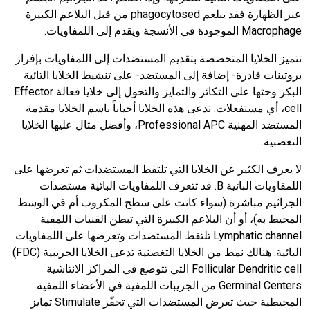
عبر الظهارة فقد يبلعم phagocytosed من قبل البلاعم الكبيرة
Macrophage الموجودة في الأنسجة ويقدم إلى اللمفاويات.
تتميز الخلايا المتخصصة بتقديم المستضدات إلى اللمفاويات بإفراز
بروتينات قادرة- إضافة إلى المستضد- على تنشيط الخلايا التائية
البكر وحثها على التكاثر والتمايز والتحول إلى خلايا فعالة Effector
cell، أي مستفعلات. تدعى هذه الخلايا أحياناً باسم الخلايا مقدمة
المستضد المهنية Professional APC، وأفضل مثال عليها الخلايا
التغصنية.
لا يعرف الكثير عن الخلايا التي تلتقط المستضدات ثم تعرضها على
اللمفاويات البائية B. قد تتعرف اللمفاويات البائية مستضدات
الجراثيم مباشرة (سواء كانت على سطح المكروب أم في الوسط
المحيط به)، أو أن البلاعم الكبيرة التي تبطن القنيات اللمفية
Lymphatic channel تلتقط المستضدات وتعرضها على اللمفاويات
البائية. هنالك نمط من الخلايا التغصنية تدعى الخلايا الجريبية (FDC)
Follicular Dendritic cell التي تتوضع في المراكز الانتاشية
Germinal Centers من الجريبات اللمفية في الأعضاء اللمفية
المحيطية حيث تعرض المستضدات التي تحفّز Stimulate تمايز