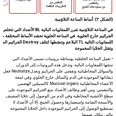
(الشكل ٢): أنماط المناعة التلاؤمية.
في المناعة التلاؤمية تفرز اللمفاويات البائية
BL
الأضداد التي تتخلص 
الجراثيم خارج الخلوية. في المناعة الخلوية تحشد الأنماط المختلفة من
اللمفاويات التائية
TL
البلاعمَ وتنشطها لتتلف
Destroy
الجراثيم الملت
وتقتل الخلايا المخموجة.
• تعمل المناعة الخلطية بوساطة بروتينات تسمى الأضداد التي
تنتجها اللمفاويات البائية. وتدخل هذه البروتينات إلى الدوران
والسوائل المخاطياتية وتقضي على الجراثيم وتعدلNeutralize فعل
ذيفاناتها الموجودة في الدم والسائل خارج الخلوي وفي لمعة
الأعضاء المخاطياتية Mucosal organs كالسبيلين الهضمي
والتنفسي. ومن أهم وظائف الأضداد منع الجراثيم الموجودة على
سطح الأغشية المخاطية وفي الدم من الوصول إلى خلايا المضيف
والأنسجة الضامة واستعمارها وحصول الخمج. إلا أن الأضداد لا
تستطيع الوصول إلى الجراثيم الموجودة داخل الخلايا المخموجة
والتي تتكاثر ضمنها.