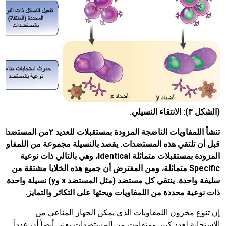
(الشكل ٣): الانتقاء النسيلي.
تنشأ اللمفاويات الناضجة المزودة بمستقبلات للعديد ٢من المستض
قبل أن تلتقي هذه المستضدات. يقصد بالنسيلة مجموعة من اللمفاويا
المزودة بمستقبلات متماثلة
Identical
، وهي بالتالي ذات نوعية
Specific
متماثلة، ومن المفترض أن جميع هذه الخلايا مشتقة من
سليفة واحدة. ينتقي كل مستضد (مثل المستضد
x
و
y
) نسيلة واحدة
ذات نوعية محددة من اللمفاويات ويحثها على التكاثر والتمايز.
إن تنوع مخزون اللمفاويات الذي يمكن الجهاز المناعي من
الاستجابة لعدد كبير ومتفاوت من المستضدات يعني أيضاً أن عدداً