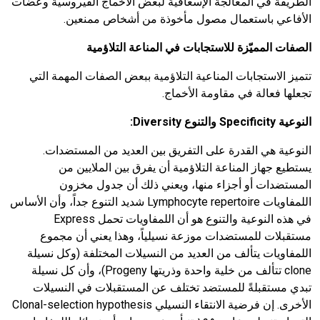
الطريقة في المعالجة الإسعافية لبعض الأخماج الفيروسية وعضات
الأفاعي باستعمال مصول مأخوذة من أشخاص ممنعين.
الصفات المميّزة للاستجابات في المناعة التلاؤمية
تتميز الاستجابات المناعية التلاؤمية ببعض الصفات المهمة التي
تجعلها فعالة في مقاومة الأخماج.
النوعية
Specificity
والتنوع
Diversity
:
النوعية هي القدرة على التفريق بين العديد من المستضدات.
يستطيع جهاز المناعة التلاؤمية أن يفرق بين الملايين من
المستضدات أو أجزاء منها، ويعني ذلك أن جدول مخزون
اللمفاويات Lymphocyte repertoire شديد التنوع جداً، وأن الأساس
في هذه النوعية والتنوع هو أن اللمفاويات تحمل Express
مستقبلات للمستضدات موزعة نسيلياً، وهذا يعني أن مجموع
اللمفاويات يتألف من العديد من النسيلات المختلفة (وكل نسيلة
clone تتألف من خلية واحدة وذريتها Progeny)، وأن كل نسيلة
تبدي مستقبلةً للمستضد تختلف عن المستقبلات في النسيلات
الأخرى. إن فرضية الانتقاء النسيلي Clonal-selection hypothesis