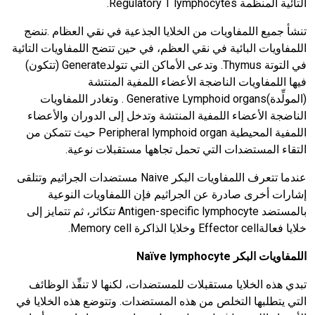
التائية المنظمة Regulatory T lymphocytes.
تنشأ جميع اللمفاويات من الخلايا الجذعية في نقي العظام .تنضج
اللمفاويات البائية في نقي العظم، في حين تتضح اللمفاويات التائية
في التوتة Thymus. وتدعى الأماكن التي تتولدGenerate (تتكون)
فيها اللمفاويات الناضجة الأعضاء اللمفية المنتشة
(المولِّدة)Generative Lymphoid organs . وتغادر اللمفاويات
الناضجة الأعضاء اللمفية المنتشة وتدخل إلى الدوران والأعضاء
اللمفية المحيطية Peripheral lymphoid organ حيث تتمكن من
التقاء المستضدات التي تحمل تجاهها مستقبلات نوعية.
عندما تتعرف اللمفاويات البكر Naive مستضدات الجراثيم وتتلقى
إشارات أخرى صادرة عن الجراثيم فإن اللمفاويات النوعية
بالمستضد Antigen-specific lymphocyte تتكاثر، ثم تتمايز إلى
خلايا فعالةEffector cell وخلايا الذاكرة Memory cell.
اللمفاويات البكر
Naïve lymphocyte
تبدي هذه الخلايا مستقبلات للمستضدات، لكنها لا تنفِّذ الوظائف
التي يتطلبها التخلص من هذه المستضدات. وتتوضع هذه الخلايا في