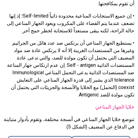
أن تقوم بمكافحتها.
• إن جميع الاستجابات المناعية محدودة ذاتياً Self-limited؛ إذ إنها
تضعف عندما يتم القضاء على المكروب ويعود الجهاز المناعي إلى
حالة الراحة، لكنه يبقى مستعداً للاستجابة لخطر خمج آخر.
• يستطيع الجهاز المناعي أن يرتكس ضد عدد هائل من الجراثيم
وغيرها من المستضدات الغريبة إلا أنه لا يرتكس عادة ضد مواد
المضيف التي يحتمل أن تكون مولدة للضد، والتي تدعى عادة
المستضدات الذاتية Self - antigen. إن عدم ارتكاس جهاز المناعة
ضد المستضدات الذاتية يدعى التحمل المناعي Immunological
tolerance الذي يشير إلى قدرة الجهاز المناعي على التعايش
coexist (التحمل) مع الخلايا والأنسجة والجزيئات التي يحتمل أن
تكون مولدة للضد Antigenic.
خلايا الجهاز المناعي
تتوضع خلايا الجهاز المناعي في أنسجة مختلفة، وتقوم بأدوار متباينة
في الدفاع عن المضيف (الشكل 5).