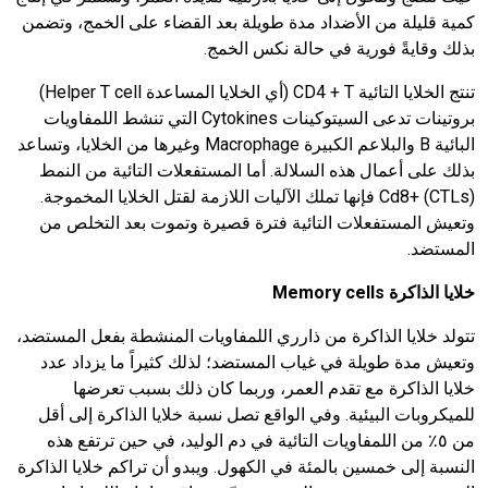
كمية قليلة من الأضداد مدة طويلة بعد القضاء على الخمج، وتضمن
بذلك وقايةً فورية في حالة نكس الخمج.
تنتج الخلايا التائية CD4 + T (أي الخلايا المساعدة Helper T cell)
بروتينات تدعى السيتوكينات Cytokines التي تنشط اللمفاويات
البائية B والبلاعم الكبيرة Macrophage وغيرها من الخلايا، وتساعد
بذلك على أعمال هذه السلالة. أما المستفعلات التائية من النمط
Cd8+ (CTLs) فإنها تملك الآليات اللازمة لقتل الخلايا المخموجة.
وتعيش المستفعلات التائية فترة قصيرة وتموت بعد التخلص من
المستضد.
خلايا الذاكرة
Memory cells
تتولد خلايا الذاكرة من ذارري اللمفاويات المنشطة بفعل المستضد،
وتعيش مدة طويلة في غياب المستضد؛ لذلك كثيراً ما يزداد عدد
خلايا الذاكرة مع تقدم العمر، وربما كان ذلك بسبب تعرضها
للميكروبات البيئية. وفي الواقع تصل نسبة خلايا الذاكرة إلى أقل
من ٥٪ من اللمفاويات التائية في دم الوليد، في حين ترتفع هذه
النسبة إلى خمسين بالمئة في الكهول. ويبدو أن تراكم خلايا الذاكرة