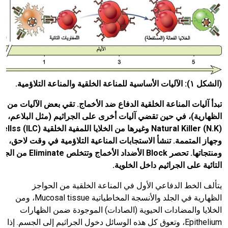
(الشكل ١): الآليات الأساسية للمناعة الخلقية والمناعة التلاؤمية.
تبدأ آليات المناعة الخلقية الدفاع ضد الأخماج. تقي بعض الآليات من 
الظهارية)، في حين تقضي آليات أخرى على الجراثيم (مثل البلاعم، والخ
) وغيرها من الخلايا اللمفية الخلقية
N.K
(
Natural Killer
(ILC)
Cellss
وجهاز المتممة. تنشأ الاستجابات المناعية التلاؤمية في وقت لاحق، وت
ومنتجاتها. تحصر
Block
الأضداد الأخماج وتتخلص
Eliminate
من الجرا
التائية على الجراثيم داخل الخلوية.
يتألف الخط الدفاعي الأول في المناعة الخلقية من الحواجز
الظهارية في الجلد والأنسجة المخاطياتية Mucosal tissue، ومن
الخلايا والمضادات الحيوية (الصادات) الموجودة ضمن الظهارات
Epithelium، وتعوق كل هذه الوسائل دخول الجراثيم إلى الجسم. إذا