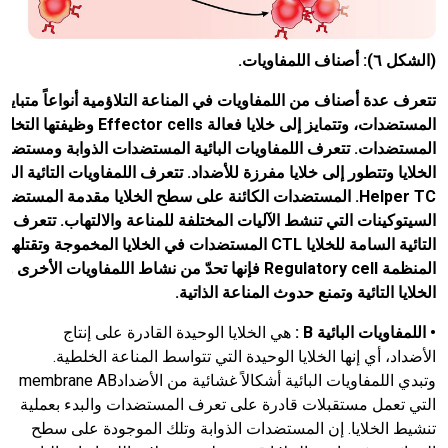
(الشكل ٦): أصناف اللمفاويات.
تتعرف عدة أصناف من اللمفاويات في المناعة التلاؤمية أنواعاً متباين
المستضدات، وتتمايز إلى خلايا فعالة
Effector cells
وظيفتها التخل
المستضدات. تتعرف اللمفاويات البائية المستضدات الذوابة ومستض
الخلايا وتتطور إلى خلايا مفرزة للأضداد. تتعرف اللمفاويات التائية ال
Helper TC.
المستضدات الكائنة على سطح الخلايا مقدمة المستضد 
السيتوكينات التي تنشط الآليات المختلفة للمناعة والالتهاب. تتعرف ال
التائية السامة للخلايا
CTL
المستضدات في الخلايا المخموجة وتقتلها. أم
المنظمة
Regulatory cell
فإنها تحدّ من نشاط اللمفاويات الأخرى ول
الخلايا التائية وتمنع حدوث المناعة الذاتية.
•
اللمفاويات البائية
B
:
هي الخلايا الوحيدة القادرة على إنتاج
الأضداد، أي إنها الخلايا الوحيدة التي تتواسط المناعة الخلطية.
وتبدي اللمفاويات البائية أشكالاً غشائية من الأضدادmembrane AB
التي تعمل مستقبلات قادرة على تعرف المستضدات والبدء بعملية
تنشيط الخلايا. إن المستضدات الذوابة وتلك الموجودة على سطح