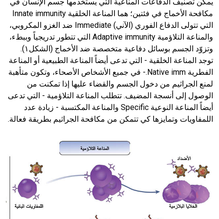
يمكن تصنيف الدفاعات المناعية التي يستخدمها جسم الإنسان في
مكافحة الأخماج في فئتين؛ هما المناعة الخلقية Innate immunity
التي تتولى الدفاع الفوري (الآني) Immediate ضد الغزو المكروبي،
والمناعة التلاؤمية Adaptive immunity التي تتطور تدريجياً وببطء،
وتزوّد الجسم بوسائل دفاعية متخصصة ضد الأخماج (الشكل١).
توجد المناعة الخلقية - التي تدعى أيضاً المناعة الطبيعية أو المناعة
الفطرية Native imm.- في جميع الأشخاص الأصحاء، وتكون متأهبة
لمنع الجراثيم من دخول الجسم والقضاء عليها إذا تمكنت من
الوصول إلى أنسجة المضيف. تتطلب المناعة التلاؤمية - التي تدعى
أيضاً المناعة النوعية Specific والمناعة المكتسبة - زيادة عدد
اللمفاويات وتمايزها كي تتمكن من مكافحة الجراثيم بطريقة فعالة.