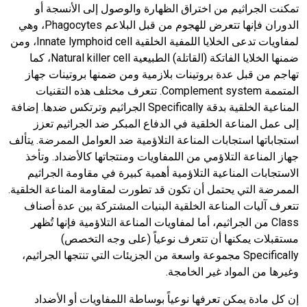
تمكنت الجراثيم من اختراق الظهارة والوصول إلى الأنسجة أو
الدوران فإنها تتعرض للهجوم من قبل البلاعم Phagocytes، وهي
لمفاويات تدعى الخلايا اللمفية الخلقية Innate lymphoid cell، ومن
ضمنها الخلايا الفاتكة (القاتلة) الطبيعية Natural killer cell، كما
تهاجم من قبل عدة بروتينات بلازمية ومن ضمنها بروتينات جهاز
المتممة Complement system. تتعرف مختلف هذه التقنيات
المناعية الخلقية بدقة Specifically الجراثيم وترتكس ضدها. إضافة
إلى عمل المناعة الخلقية في الدفاع المبكر ضد الجراثيم تعزز
استجاباتها استجابات المناعة التلاؤمية ضد العوامل الممرضة. يتألف
جهاز المناعة التلاؤمي من اللمفاويات ومنتجاتها كالأضداد. وتأخذ
الاستجابات المناعية التلاؤمية أهمية كبيرة في مقاومة الجراثيم
الممرضة التي يحتمل أن تكون قد تطورت لمقاومة المناعة الخلقية.
تتعرف آليات المناعة الخلقية البنيات المشتركة بين عدة أصناف
Class من الجراثيم، أما لمفاويات المناعة التلاؤمية فإنها تُظهر
مستقبلات يمكنها أن تتعرف نوعياً (على وجه التخصص)
Specifically مجموعة واسعة من الجزيئات التي تنتجها الجراثيم،
وغيرها من المواد غير الخامجة.
إن كل مادة يمكن تعرفها نوعياً بوساطة اللمفاويات أو الأضداد