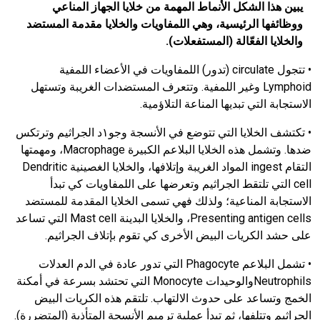
يبين هذا الشكل الأنماط المهمة من خلايا الجهاز المناعي
ووظائفها الرئيسية، وهي اللمفاويات والخلايا مقدمة المستضد
والخلايا الفعّالة (المستفعلات).
• تتجول circulate (تدور) اللمفاويات في الأعضاء اللمفية
Lymphoid وغير اللمفية. وتتعرف المستضدات الغريبة وتستهل
الاستجابة التي تبديها المناعة التلاؤمية.
• تكتشف الخلايا التي تتوضع في الأنسجة وجو١د الجراثيم وترتكس
ضدها. وتشمل هذه الخلايا البلاعم الكبيرة Macrophage، ومهمتها
التقام ingest المواد الغريبة وإتلافها، والخلايا الغصينية Dendritic
cell التي تلتقط الجراثيم وتعرضها على اللمفاويات كي تبدأ
الاستجابة المناعية؛ ولذلك فهي تسمى الخلايا المقدمة للمستضد
Presenting antigen cells، والخلايا البدينة Mast cell التي تساعد
على حشد الكريات البيض الأخرى كي تقوم بإتلاف الجراثيم.
• تشمل البلاعم Phagocyte التي تدور عادة في الدم العدلات
Neutrophilsوالوحيدات Monocyte التي تحتشد بسرعة في أمكنة
الخمج وتساعد على حدوث الالتهاب. تلتقم هذه الكريات البيض
الجراثيم وتتلفها، ثم تبدأ عملية ترميم الأنسجة المتأذية (المتضررة).