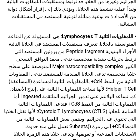
الجراثيم وغيرها من الخلايا قد ترتبط بمستقبلات اللمفاويات البائية
وتبدأ عملية تنشيط هذه الخلايا، ويؤدي ذلك إلى إفراز أشكال ذوابة
من الأضداد ذات نوعية مماثلة لنوعية المستضد في المستقبلات
الغشائية.
•
اللمفاويات التائية
T
Lymphocytes
:
هي المسؤولة عن المناعة
المتواسطة بالخلايا. تتعرف مستقبلات المستضد في الخلايا التائية
الأجزاء الببتيدية Peptide fragment من بروتين المستضد التي
ترتبط بجزيئات ببتيدية متخصصة تدعى معقد التوافق النسجي
الكبير Major hstocompatibility complex المتوضعة على سطح
خلايا متخصصة تدعى الخلايا المقدمة للمستضد. تدعى اللمفاويات
التائية من النمط Cd4+ باللمفاويات التائية المساعدة (المساعفة)
Helper. T Cell؛ لأنها تساعد اللمفاويات البائية على إنتاج الأضداد،
كما تساعد البلاعم على تدمير الجراثيم الملتقمة Ingested. أما
اللمفاويات التائية من النمط Cd8+ فتدعى اللمفاويات التائية
السامة للخلايا Cytotoic T Lymphocytes (CTLS)؛ لأنها تقتل الخلايا
التي تحتوي على الجراثيم. وينتمي بعض اللمفاويات التائية من
النمطCD4+ إلى زمرة ((Subsets تعمل على منع حدوث
الاستجابات المناعية أو تعويقها، وتدعى خلايا هذه الزمرة الخلايا