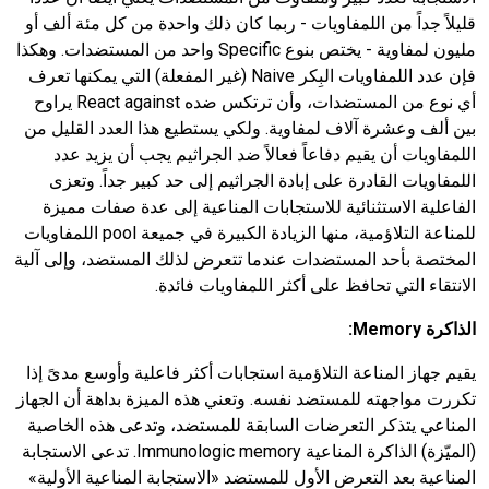
قليلاً جداً من اللمفاويات - ربما كان ذلك واحدة من كل مئة ألف أو
مليون لمفاوية - يختص بنوع Specific واحد من المستضدات. وهكذا
فإن عدد اللمفاويات البِكر Naive (غير المفعلة) التي يمكنها تعرف
أي نوع من المستضدات، وأن ترتكس ضده React against يراوح
بين ألف وعشرة آلاف لمفاوية. ولكي يستطيع هذا العدد القليل من
اللمفاويات أن يقيم دفاعاً فعالاً ضد الجراثيم يجب أن يزيد عدد
اللمفاويات القادرة على إبادة الجراثيم إلى حد كبير جداً. وتعزى
الفاعلية الاستثنائية للاستجابات المناعية إلى عدة صفات مميزة
للمناعة التلاؤمية، منها الزيادة الكبيرة في جميعة pool اللمفاويات
المختصة بأحد المستضدات عندما تتعرض لذلك المستضد، وإلى آلية
الانتقاء التي تحافظ على أكثر اللمفاويات فائدة.
الذاكرة
Memory
:
يقيم جهاز المناعة التلاؤمية استجابات أكثر فاعلية وأوسع مدىً إذا
تكررت مواجهته للمستضد نفسه. وتعني هذه الميزة بداهة أن الجهاز
المناعي يتذكر التعرضات السابقة للمستضد، وتدعى هذه الخاصية
(الميّزة) الذاكرة المناعية Immunologic memory. تدعى الاستجابة
المناعية بعد التعرض الأول للمستضد «الاستجابة المناعية الأولية»