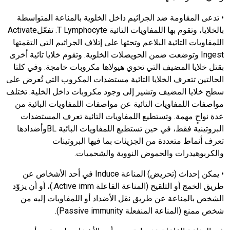
• تدعى المقاومة ضد الجراثيم داخل الخلوية بالمناعة المتواسطة
بالخلايا، وتقوم بها اللمفاويات التائية T Lymphocyte. تفعّلActivate
اللمفاويات التائية البلاعم وتحثها على إتلاف الجراثيم التي التقمتها
Ingest وتوضعت ضمن الحويصلات الخلوية. وتقوم خلايا تائية أخرى
بقتل خلايا المضيف التي تحوي هيولاها مكروبات خامجة. وفي كلتا
الحالتين تتعرف الخلايا التائية مستضدات المكروب التي تُعرض على
سطح خلايا المضيف وتشير إلى وجود مكروبات داخل الخلية. تختلف
مواصفات اللمفاويات التائية عن مواصفات اللمفاويات البائية من
عدة نواحٍ مهمة. وتستطيع اللمفاويات التائية تعرف المستضدات
البروتينية فقط، في حين تستطيع اللمفاويات البائية BLوأضدادها
تعرف أنماط متعددة من الجزيئات بما فيها البروتينات
والكربوهيدرات والحموض النووية والشحميات.
• يمكن إحداث (تحريض) المناعة Induce في أحد الأشخاص عن
طريق الخمج أو التلقيح (المناعة الفاعلة Active imm.)، أو أن يزوّد
الشخص بالمناعة عن طريق نقل الأضداد أو اللمفاويات إليه من
شخص ممنع (المناعة المنفعلة Passive immunity).