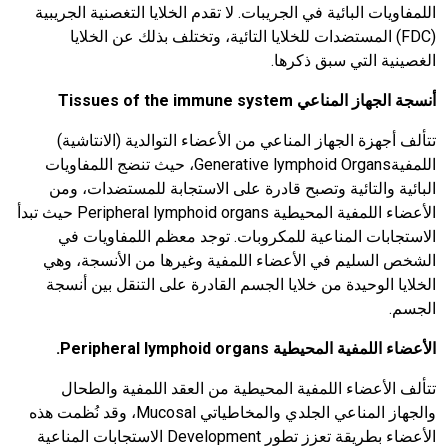
اللمفاويات البائية في الجريبات. لا تقدم الخلايا التغصنية الجريبية
(FDC) المستضدات للخلايا التائية، وتختلف بذلك عن الخلايا
الغصينية التي سبق ذكرها.
أنسجة الجهاز المناعي
Tissues of the immune system
تتألف أجهزة الجهاز المناعي من الأعضاء التوالدية (الانتاشية)
اللمفيةGenerative lymphoid Organs، حيث تنضج اللمفاويات
البائية والتائية وتصبح قادرة على الاستجابة للمستضدات، ومن
الأعضاء اللمفية المحيطية Peripheral lymphoid organs حيث تبدأ
الاستجابات المناعية للمكروبات. توجد معظم اللمفاويات في
الشخص السليم في الأعضاء اللمفية وغيرها من الأنسجة، وهي
الخلايا الوحيدة من خلايا الجسم القادرة على التنقل بين أنسجة
الجسم.
الأعضاء اللمفية المحيطية
Peripheral lymphoid organs.
تتألف الأعضاء اللمفية المحيطية من العقد اللمفية والطحال
والجهاز المناعي الجلدي والمخاطياتي Mucosal، وقد نُظمت هذه
الأعضاء بطريقة تعزز تطور Development الاستجابات المناعية