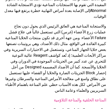
المفيدة التي تقوم بها الاستجابات المناعية تؤدي الاستجابة الشاذة
Abnormalإلى الإصابة بعدة أمراض التهابية خطرة يرتفع فيها معدل
الوفيات.
والاستجابة المناعية هي العائق الرئيس الذي يحول دون نجاح
عمليات زرع الأعضاء (غرس) التي تستعمل غالباً في علاج فشل
Failure الأعضاء. ومن جهة أخرى قد تكون منتجات الخلايا المناعية
كبيرة الفائدة في الواقع، مثال ذلك الأضداد، وهي بروتينات تصنعها
بعض خلايا الجهاز المناعي، وتستعمل في الاختبارات السريرية وفي
مراكز الأبحاث العلمية؛ إذ تُعد كواشف Reagent عالية النوعية
للتحري عن عدد كبير من الجزيئات الموجودة في الدوران وفي
الخلايا والأنسجة. كما أن الأضداد المصممة Designed من أجل
إحصار Block الجزيئات الضارة والخلايا أو القضاء عليها تستعمل
على نطاق واسع في معالجة الأمراض المناعية والسرطان وغيرها
من الأمراض. لكل هذه الأسباب حظي علم المناعة باهتمام الأطباء
السريريين والعلماء وعامة الناس.
المناعة الخلقية والمناعة التلاؤمية