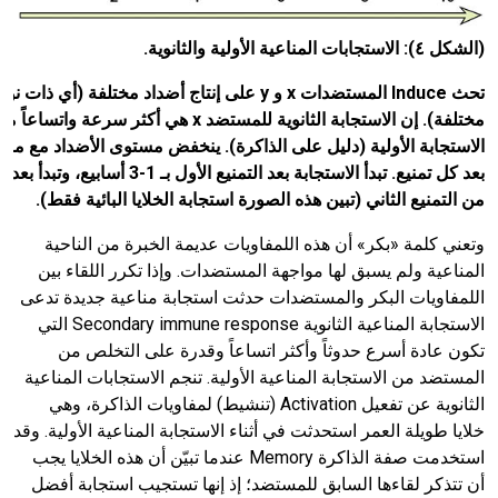
(الشكل ٤): الاستجابات المناعية الأولية والثانوية.
تحث
Induce
المستضدات
x
و
y
على إنتاج أضداد مختلفة (أي ذات نوع
مختلفة). إن الاستجابة الثانوية للمستضد
x
هي أكثر سرعة واتساعاً من
الاستجابة الأولية (دليل على الذاكرة). ينخفض مستوى الأضداد مع مرو
بعد كل تمنيع. تبدأ الاستجابة بعد التمنيع الأول بـ
1
-
3
أسابيع، وتبدأ بعد ٢-
من التمنيع الثاني (تبين هذه الصورة استجابة الخلايا البائية فقط).
وتعني كلمة «بكر» أن هذه اللمفاويات عديمة الخبرة من الناحية
المناعية ولم يسبق لها مواجهة المستضدات. وإذا تكرر اللقاء بين
اللمفاويات البكر والمستضدات حدثت استجابة مناعية جديدة تدعى
الاستجابة المناعية الثانوية Secondary immune response التي
تكون عادة أسرع حدوثاً وأكثر اتساعاً وقدرة على التخلص من
المستضد من الاستجابة المناعية الأولية. تنجم الاستجابات المناعية
الثانوية عن تفعيل Activation (تنشيط) لمفاويات الذاكرة، وهي
خلايا طويلة العمر استحدثت في أثناء الاستجابة المناعية الأولية. وقد
استخدمت صفة الذاكرة Memory عندما تبيّن أن هذه الخلايا يجب
أن تتذكر لقاءها السابق للمستضد؛ إذ إنها تستجيب استجابة أفضل