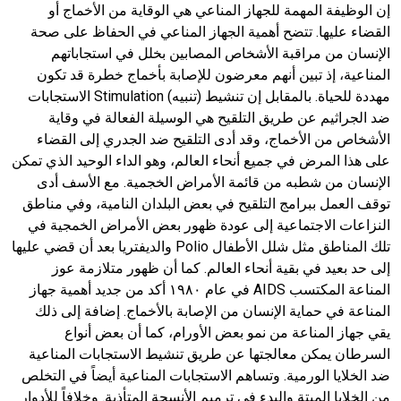
إن الوظيفة المهمة للجهاز المناعي هي الوقاية من الأخماج أو
القضاء عليها. تتضح أهمية الجهاز المناعي في الحفاظ على صحة
الإنسان من مراقبة الأشخاص المصابين بخلل في استجاباتهم
المناعية، إذ تبين أنهم معرضون للإصابة بأخماج خطرة قد تكون
مهددة للحياة. بالمقابل إن تنشيط (تنبيه) Stimulation الاستجابات
ضد الجراثيم عن طريق التلقيح هي الوسيلة الفعالة في وقاية
الأشخاص من الأخماج، وقد أدى التلقيح ضد الجدري إلى القضاء
على هذا المرض في جميع أنحاء العالم، وهو الداء الوحيد الذي تمكن
الإنسان من شطبه من قائمة الأمراض الخجمية. مع الأسف أدى
توقف العمل ببرامج التلقيح في بعض البلدان النامية، وفي مناطق
النزاعات الاجتماعية إلى عودة ظهور بعض الأمراض الخمجية في
تلك المناطق مثل شلل الأطفال Polio والديفتريا بعد أن قضي عليها
إلى حد بعيد في بقية أنحاء العالم. كما أن ظهور متلازمة عوز
المناعة المكتسب AIDS في عام ١٩٨٠ أكد من جديد أهمية جهاز
المناعة في حماية الإنسان من الإصابة بالأخماج. إضافة إلى ذلك
يقي جهاز المناعة من نمو بعض الأورام، كما أن بعض أنواع
السرطان يمكن معالجتها عن طريق تنشيط الاستجابات المناعية
ضد الخلايا الورمية. وتساهم الاستجابات المناعية أيضاً في التخلص
من الخلايا الميتة والبدء في ترميم الأنسجة المتأذية. وخلافاً للأدوار