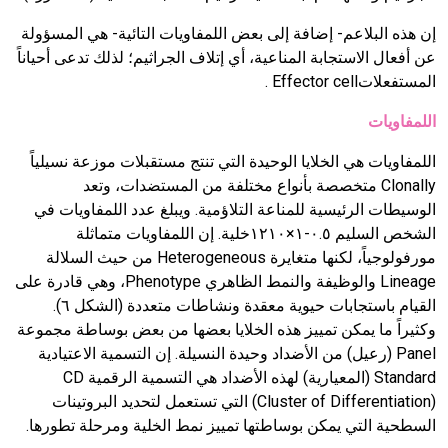
إن هذه البلاعم- إضافة إلى بعض اللمفاويات التائية- هي المسؤولة
عن أفعال الاستجابة المناعية، أي إتلاف الجراثيم؛ لذلك تدعى أحياناً
المستفعلاتEffector cell .
اللمفاويات
اللمفاويات هي الخلايا الوحيدة التي تنتج مستقبلات موزعة نسيلياً
Clonally متخصصة بأنواع مختلفة من المستضدات، وتعد
الوسيطات الرئيسية للمناعة التلاؤمية. ويبلغ عدد اللمفاويات في
الشخص السليم ٠.٥-١×١٢١٠خلية. إن اللمفاويات متماثلة
مورفولوجياً، لكنها متغايرة Heterogeneous من حيث السلالة
Lineage والوظيفة والنمط الظاهري Phenotype، وهي قادرة على
القيام باستجابات حيوية معقدة ونشاطات متعددة (الشكل ٦).
وكثيراً ما يمكن تمييز هذه الخلايا بعضها من بعض بوساطة مجموعة
Panel (رعيل) من الأضداد وحيدة النسيلة. إن التسمية الاعتيادية
Standard (المعيارية) لهذه الأضداد هي التسمية الرقمية CD
(Cluster of Differentiation) التي تستعمل لتحديد البروتينات
السطحية التي يمكن بوساطتها تمييز نمط الخلية ومرحلة تطورها.