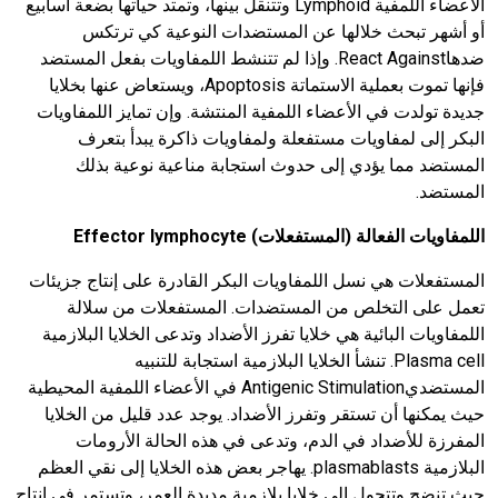
الأعضاء اللمفية Lymphoid وتتنقل بينها، وتمتد حياتها بضعة أسابيع
أو أشهر تبحث خلالها عن المستضدات النوعية كي ترتكس
ضدهاReact Against. وإذا لم تتنشط اللمفاويات بفعل المستضد
فإنها تموت بعملية الاستماتة Apoptosis، ويستعاض عنها بخلايا
جديدة تولدت في الأعضاء اللمفية المنتشة. وإن تمايز اللمفاويات
البكر إلى لمفاويات مستفعلة ولمفاويات ذاكرة يبدأ بتعرف
المستضد مما يؤدي إلى حدوث استجابة مناعية نوعية بذلك
المستضد.
اللمفاويات الفعالة (المستفعلات)
Effector lymphocyte
المستفعلات هي نسل اللمفاويات البكر القادرة على إنتاج جزيئات
تعمل على التخلص من المستضدات. المستفعلات من سلالة
اللمفاويات البائية هي خلايا تفرز الأضداد وتدعى الخلايا البلازمية
Plasma cell. تنشأ الخلايا البلازمية استجابة للتنبيه
المستضديAntigenic Stimulation في الأعضاء اللمفية المحيطية
حيث يمكنها أن تستقر وتفرز الأضداد. يوجد عدد قليل من الخلايا
المفرزة للأضداد في الدم، وتدعى في هذه الحالة الأرومات
البلازمية plasmablasts. يهاجر بعض هذه الخلايا إلى نقي العظم
حيث تنضج وتتحول إلى خلايا بلازمية مديدة العمر، وتستمر في إنتاج