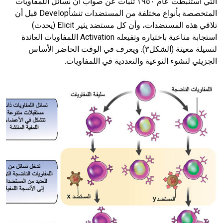
التي استنبطت عام ١٩٥٠ تنبأت عن صواب أن نسائل اللمفاويات
المتخصصة بأنواع مختلفة من المستضدات تنشأDevelop قبل أن
تلاقي هذه المستضدات، وأن كل مستضد يثير Elicit (يحدث)
استجابة مناعية باختياره وتفيعله Activation اللمفاويات العائدة
لنسيلة معينة (الشكل٣). ويعرف في الوقت الحاضر الأساس
الجزيئي لنشوء النوعية والتعددية في اللمفاويات.