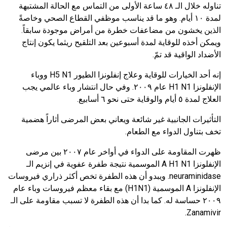
تناوله خلال الـ ٤٨ ساعة الأولى من التماس مع الحالة المشتبهة
لمدة ١٠ أيام.
وهو ما قد يناسب موظفي القطاع الصحي وخاصةً
الذين يخشون من مضاعفات خطرة من أمراض موجودة سابقاً.
ويمكن أخذه للوقاية لمدة أسبوعين بعد التلقيح ريثما يكون إنتاج
الأضداد الواقية قد تمّ.
إنه أحد الخيارات للوقاية وعلاج إنفلونزا الطيور
H5 N1
ووباء
الإنفلونزا
H1 N1
عام ٢٠٠٩. وفي حال انتشار وباء عالمي يجب
العلاج لمدة ٥ أيام والوقاية حتى نحو ٦ أسابيع.
التأثيرات الجانبية غير شائعة ويعاني بعض المرضى أثاراً هضمية
تخف بتناول الدواء مع الطعام.
ظهرت المقاومة على الدواء في أواخر عام ٢٠٠٧ بين مرضى
الإنفلونزا
A H1 N1
الموسمية نتيجة طفرة عفوية في إنزيم الـ
neuraminidase
. ويبدو أن هذه الطفرة تخص أكثر ذراري فيروسات
الإنفلونزا
A
الموسمية
(H1N1)
مع بقاء معظم فيروسات وباء عام
٢٠٠٩ حساسة له. كما بدا أن هذه الطفرة لا تسبب مقاومة على الـ
.
Zanamivir