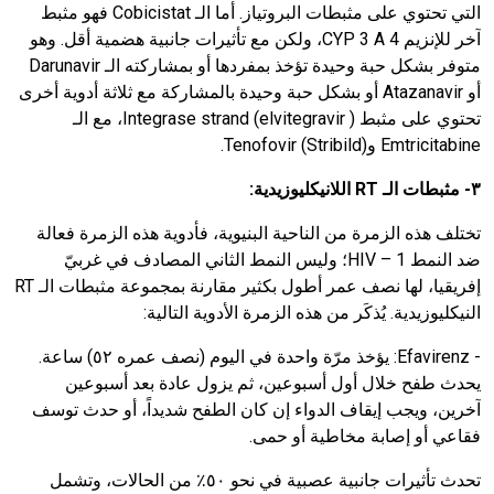
التي تحتوي على مثبطات البروتياز. أما الـ
Cobicistat
فهو مثبط
آخر للإنزيم
CYP 3 A 4
، ولكن مع تأثيرات جانبية هضمية أقل. وهو
متوفر بشكل حبة وحيدة تؤخذ بمفردها أو بمشاركته الـ
Darunavir
أو
Atazanavir
أو بشكل حبة وحيدة بالمشاركة مع ثلاثة أدوية أخرى
تحتوي على مثبط
Integrase strand (elvitegravir )
، مع الـ
Emtricitabine
و
Tenofovir (Stribild)
.
٣- مثبطات الـ
RT
اللانيكليوزيدية:
تختلف هذه الزمرة من الناحية البنيوية، فأدوية هذه الزمرة فعالة
ضد النمط
HIV – 1
؛ وليس النمط الثاني المصادف في غربيّ
إفريقيا، لها نصف عمر أطول بكثير مقارنة بمجموعة مثبطات الـ
RT
النيكليوزيدية. يُذكَر من هذه الزمرة الأدوية التالية:
-
Efavirenz
:
يؤخذ مرّة واحدة في اليوم (نصف عمره ٥٢) ساعة.
يحدث طفح خلال أول أسبوعين، ثم يزول عادة بعد أسبوعين
آخرين، ويجب إيقاف الدواء إن كان الطفح شديداً، أو حدث توسف
فقاعي أو إصابة مخاطية أو حمى.
تحدث تأثيرات جانبية عصبية في نحو ٥٠٪ من الحالات، وتشمل