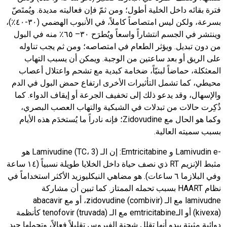
فترة بقائه داخل الخلية أطول؛ ومن ثمّ فإن فعاليته مديدة. ويُمتَصّ
بسرعة، ولكن ليس امتصاصاً كاملاً، في الأنبوب الهضمي (٣٠-٤٠٪)،
وينتشر في الجسم انتشاراً واسعاً ويُطرَح ٣٠– ٦٥٪ منه في البول
من دون تبديل. ويؤثر الطعام في امتصاصه؛ ومن ثم يجب تناوله
على الريق أو بعد ساعتين من الوجبة. ويمكن أن يسبب التهاب
المعثكلة، حماضاً لبنيّاً، ضخامة كبدية مع تشحم واعتلال أعصاب
محيطي، كما تشمل التأثيرات الأخرى ارتفاع حمض البول في الدم
والإسهال، وقد يدعو ذلك إلى تخفيف الجرعة أو إيقاف الدواء. كما
ذُكِرت حالات من تبدلات في الشبكية والتهاب العصب البصري،
وكما هو الحال مع
Zidovudine
؛ فإنه نادراً ما يُستخدَم هذه الأيام
بسبب سميته العالية.
-
Lamivudin e
و
Emtricitabine
:
إن الـ
3
،
TC
(
Lamivudine
) هو
مثبط الإنزيم
RT
ذي نصف حياة داخل الخلايا طويلة نسبياً (١٤ ساعة
وفي البلازما ٦ ساعات). هو مضاهي النيكليوزيد الأكثر استخداماً في
نظام
HAART
بسبب تحمله الممتاز. كما تبين أن مشاركة
lamivudne
مع الـ
zidovudine (combivir)
، أو مع
abacavir
(kivexa)
أو الـ
emtricitabine
مع الـ
tenofovir (truvada)
كأنظمة
دوائية مثبتة يبدو أنها تقلل شحنة الفيروس تقليلاً فعالاً، وتحملها جيد.