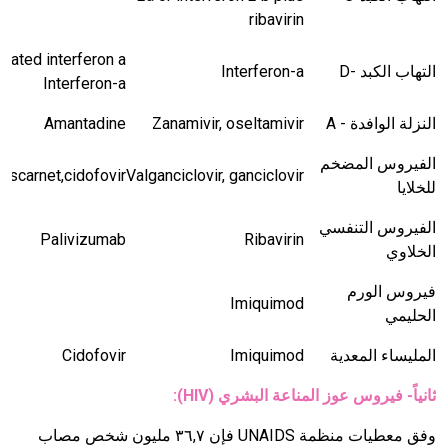
ribavirin
التهاب الكبد -
D
Interferon-a
Interferon-a
النزلة الوافدة -
A
Zanamivir, oseltamivir
Amantadine
الفيروس المضخم
oscarnet,cidofovir
Valganciclovir, ganciclovir
للخلايا
الفيروس التنفسي
Palivizumab
Ribavirin
الخلاوي
فيروس الورم
Imiquimod
الحليمي
المليساء المعدية
Imiquimod
Cidofovir
ثانياً- فيروس عوز المناعة البشري
(HIV)
:
وفق معطيات منظمة
UNAIDS
فإن ٣٦
,
٧ مليون شخص مصاب