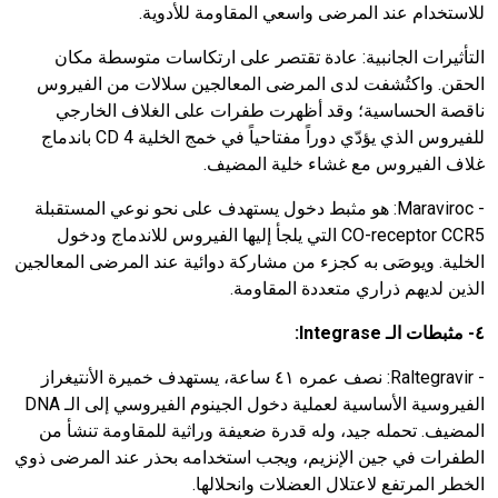
للاستخدام عند المرضى واسعي المقاومة للأدوية.
التأثيرات الجانبية: عادة تقتصر على ارتكاسات متوسطة مكان
الحقن. واكتُشفت لدى المرضى المعالجين سلالات من الفيروس
ناقصة الحساسية؛ وقد أظهرت طفرات على الغلاف الخارجي
للفيروس الذي يؤدّي دوراً مفتاحياً في خمج الخلية
CD 4
باندماج
غلاف الفيروس مع غشاء خلية المضيف.
-
Maraviroc
: هو مثبط دخول يستهدف على نحو نوعي المستقبلة
CO-receptor CCR5
التي يلجأ إليها الفيروس للاندماج ودخول
الخلية. ويوصَى به كجزء من مشاركة دوائية عند المرضى المعالجين
الذين لديهم ذراري متعددة المقاومة.
٤- مثبطات الـ
Integrase
:
-
Raltegravir
: نصف عمره ٤١ ساعة، يستهدف خميرة الأنتيغراز
الفيروسية الأساسية لعملية دخول الجينوم الفيروسي إلى الـ
DNA
المضيف. تحمله جيد، وله قدرة ضعيفة وراثية للمقاومة تنشأ من
الطفرات في جين الإنزيم، ويجب استخدامه بحذر عند المرضى ذوي
الخطر المرتفع لاعتلال العضلات وانحلالها.