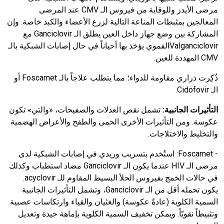
مرضى الأيدز وللوقاية من فيروس الـ
CMV
عند المرضى
المعالجين بمثبطات المناعة التالية لزرع الأعضاء والكبد خاصة. وإن
المشاركة بين وضع جهاز داخل العين يطلق الـ
Ganciclovir
مع
Valganciclovir
الفموي يؤخذ بها أحياناً في حال إصابات الشبكية بالـ
CMV
المهددة للعين.
ذُكِرت ذراري مقاومة للدواء؛ مما يتطلب علاجاً بالـ
Foscarnet
أو
الـ
Cidofovir
.
التأثيرات الجانبية:
تشمل نقص العدلات والصفيحات، «والتي» تكون
عكوسة. ومن التأثيرات الأخرى الحمى والطفح والأعراض الهضمية
والتخليط والاختلاجات.
-
Foscarnet
:
استُخدم بتسريب وريدي في إصابات الشبكية لدى
مرضى الـ
HIV
عندما يكون الـ
Ganciclovir
مضاد استطباب وكذلك
في حالات الخمج بفيروس الحلأ البسيط المقاوم للـ
acyclovir
.
يكون تحمله أقل من الـ
Ganciclovir
، وتشمل التأثيرات الجانبية
السمية الكلوية (عادةً عكوسة) والغثيان والقياء وارتكاسات عصبية
وتثبيطاً نقويّاً. ويمكن تخفيف السمية الكلوية بإماهة جيدة وتعديل