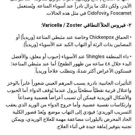
الأيدز، ولكن ذلك ما يزال نادراً عند أسوياء المناعة. ويُستعمل
Foscarnet
و
Cidofovir
في مثل هذه الحالات.
٢- فيروس الحلأ النطاقي
Varicella / Zoster
:
•
الحماق
Chickenpox
وخاصة عند مثبطي المناعة (وريدياً) أو
المصابين بذات الرئة أو التهاب الكبد عند الأسوياء (وريدياً).
•
داء المنطقة
Shingles
عند الأسوياء (حبوب أو معلق، والأفضل
البدء خلال ٤٨ ساعة من ظهور الطفح). أما عند مثبطي المناعة؛
فستكون الأعراض أكثر شدةً، وتتطلب علاجاً وريدياً.
التأثيرات الجانبية
: نادرة. يسبب المرهم العيني شعوراً عابراً بالوخز
واعتلال قرنية نقطيّاً سطحيّاً يزول عندما يُوقف الدواء. أما الحبوب
والأشكال الوريدية فيمكن أن تسبب أعراضاً هضمية وصداعاً
وارتكاسات نفسية عصبية. وأما خروج الدواء من الوريد الذي يعقب
التسريب الوريدي؛ فيؤدي إلى التهاب موضع. ويُعدّ قصور الكلية
الحاد المحرض بالبلورات مضاعفة مهمة للعلاج الوريدي، ويمكن
تجنبه بتوفير إماهة جيدة في أثناء العلاج.