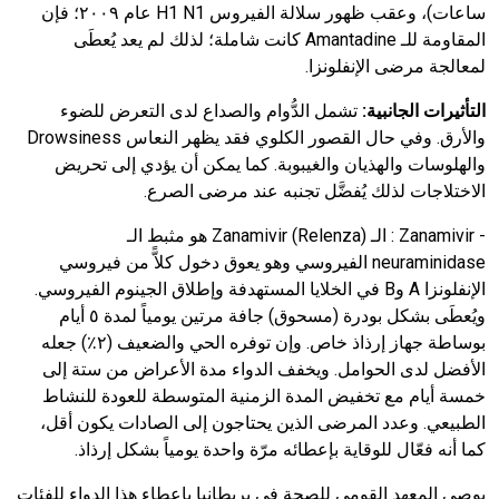
ساعات)، وعقب ظهور سلالة الفيروس
H1 N1
عام ٢٠٠٩؛ فإن
المقاومة للـ
Amantadine
كانت شاملة؛ لذلك لم يعد يُعطَى
لمعالجة مرضى الإنفلونزا.
التأثيرات الجانبية:
تشمل الدُّوام والصداع لدى التعرض للضوء
والأرق. وفي حال القصور الكلوي فقد يظهر النعاس
Drowsiness
والهلوسات والهذيان والغيبوبة. كما يمكن أن يؤدي إلى تحريض
الاختلاجات لذلك يُفضَّل تجنبه عند مرضى الصرع.
-
Zanamivir
:
الـ
) هو مثبط الـ
Relenza
(
Zanamivir
neuraminidase
الفيروسي وهو يعوق دخول كلاًّ من فيروسي
الإنفلونزا
A
و
B
في الخلايا المستهدفة وإطلاق الجينوم الفيروسي.
ويُعطَى بشكل بودرة (مسحوق) جافة مرتين يومياً لمدة ٥ أيام
بوساطة جهاز إرذاذ خاص. وإن توفره الحي والضعيف (٢٪) جعله
الأفضل لدى الحوامل. ويخفف الدواء مدة الأعراض من ستة إلى
خمسة أيام مع تخفيض المدة الزمنية المتوسطة للعودة للنشاط
الطبيعي. وعدد المرضى الذين يحتاجون إلى الصادات يكون أقل،
كما أنه فعّال للوقاية بإعطائه مرّة واحدة يومياً بشكل إرذاذ.
يوصي المعهد القومي للصحة في بريطانيا بإعطاء هذا الدواء للفئات