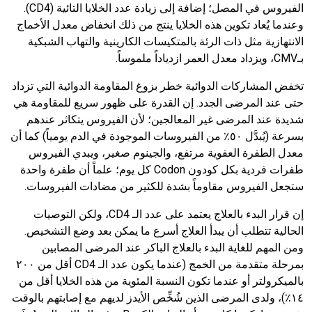
الفيروس في المصل؛ إضافة إلى زيادة عدد الخلايا التائية (
CD4
).
وعندما يُعاد تكوين هذه الخلايا ينتج من ذلك انخفاض معدل الأخماج
الانتهازية مثل ذات الرئة بالمتكيسات الكارينية والتهاب الشبكية
بـ
CMV
، ويزداد معدل العمر ازدياداً ملموساً.
تخفض المشاركات الدوائية خطر بزوغ المقاومة الدوائية التي تزداد
حتى عند المرضى الجدد. إن القدرة على ظهور سريع للمقاومة هي
شديدة عند المرضى غير المعالجين؛ لأن الفيروس يتكاثر عندهم
بسرعة (يُبدَّل ٥٠٪ من الفيروسات الموجودة في الدم يومياً) كما أن
معدل الطفرة العفوية مرتفع، والجينوم صغير، ويبدي الفيروس
طفرات فردية بكل كودون
Codon
كل يوم؛ علماً أن طفرة واحدة
ستجعل الفيروس مقاوماً بشدة للكثير من مضادات الفيروسات.
إن قرار البدء بالعلاج يعتمد على عدد الـ
CD4
، ولكن التوصيات
الحالية تتطلب أن يبدأ العلاج أسرع ما يمكن بعد وضع التشخيص.
ومن المهم للغاية البدء بالعلاج الباكر عند المرضى المصابين
بمرحلة متقدمة من الخمج (عندما يكون عدد الـ
CD4
أقل من ٢٠٠
بالميكرولتر أو عندما تكون النسبة المئوية من هذه الخلايا أقل من
١٤٪)، ولدى المرضى الذين شُخِّص الأيدز لديهم مع إصابتهم بالوقت