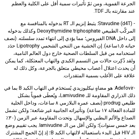
الجرعة الفموية، ومن ثمّ تأثيرات سمية أقل على الكلية والعظم
عند مقارنته بالـ
TDF
.
-
Stavudine (d4T)
:
يثبط إنزيم الـ
RT
بدخوله بالمنافسة مع
المركّب الطبيعي
Deoxythymidine triphosphate
وكذلك بدخوله
إلى داخل
DNA
الفيروس؛ مما يؤدي إلى انتهاء تمدد سلسلته. (نصف
حياته ١
٥ساعة). إن الخشية من التنحي الشحمي
,
Lipotrophy
حدَد
استخدامه من قبل السلطات الصحية خارج دول العالم النامية،
ولقد ذُكِرت حالات من التسمم الكبدي والتهاب المعثكلة، كما يمكن
أن يحدث اعتلال أعصاب محيطي متعلق بالجرعة، وكل ذلك له
علاقة على الأغلب بسمية المتقدرات.
-
Adefovir
:
هو مضاهٍ نيكليوزيدي يُستخدَم في التهاب الكبد
B
بما في
ذلك الذراري المقاومة للـ
Lamivudine
، ويُعطَى فموياً بشكل
طليعي
prodrug
(نصف عمره البلازمي ٨ ساعات، وداخل الخلية
للمادة الفعالة ١٧ ساعة). وتأثيراته الجانبية غير شائعة؛ ولكن تشمل
الصداع والألم البطني والإسهال. وتحدث المقاومة عبر الزمن (٣٠٪
بعد خمس سنوات)؛ ولكن أقل من الـ
lamivudine
. يجب تقييم وضع
الـ
HIV
قبل البدء باستعماله لالتهاب الكبد
B
؛ إذ إنّ الخمج المشترك