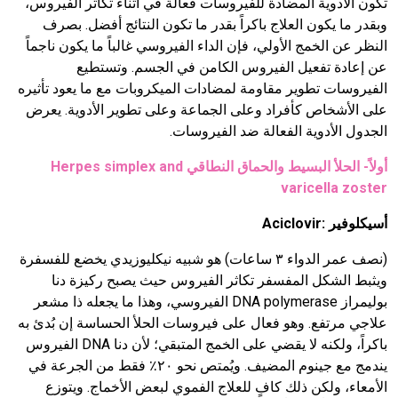
تكون الأدوية المضادة للفيروسات فعالة في أثناء تكاثر الفيروس،
وبقدر ما يكون العلاج باكراً بقدر ما تكون النتائج أفضل. بصرف
النظر عن الخمج الأولي، فإن الداء الفيروسي غالباً ما يكون ناجماً
عن إعادة تفعيل الفيروس الكامن في الجسم. وتستطيع
الفيروسات تطوير مقاومة لمضادات الميكروبات مع ما يعود تأثيره
على الأشخاص كأفراد وعلى الجماعة وعلى تطوير الأدوية. يعرض
الجدول الأدوية الفعالة ضد الفيروسات.
أولاً- الحلأ البسيط والحماق النطاقي
Herpes simplex and
varicella zoster
أسيكلوفير :
Aciclovir
(نصف عمر الدواء ٣ ساعات) هو شبيه نيكليوزيدي يخضع للفسفرة
ويثبط الشكل المفسفر تكاثر الفيروس حيث يصبح ركيزة دنا
بوليمراز
DNA polymerase
الفيروسي، وهذا ما يجعله ذا مشعر
علاجي مرتفع. وهو فعال على فيروسات الحلأ الحساسة إن بُدئ به
باكراً، ولكنه لا يقضي على الخمج المتبقي؛ لأن دنا
DNA
الفيروس
يندمج مع جينوم المضيف. ويُمتص نحو ٢٠٪ فقط من الجرعة في
الأمعاء، ولكن ذلك كافٍ للعلاج الفموي لبعض الأخماج. ويتوزع