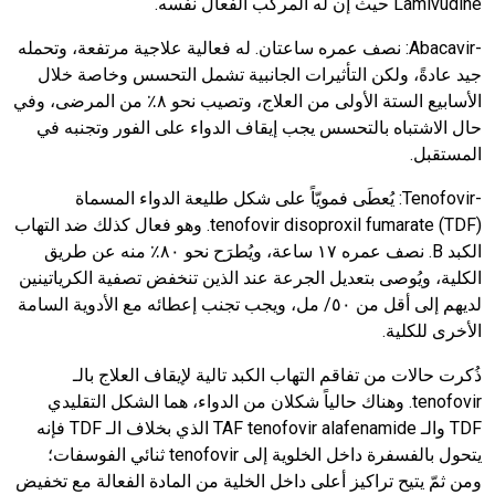
Lamivudine
حيث إن له المركب الفعال نفسه.
-
Abacavir
:
نصف عمره ساعتان. له فعالية علاجية مرتفعة، وتحمله
جيد عادةً، ولكن التأثيرات الجانبية تشمل التحسس وخاصة خلال
الأسابيع الستة الأولى من العلاج، وتصيب نحو ٨٪ من المرضى، وفي
حال الاشتباه بالتحسس يجب إيقاف الدواء على الفور وتجنبه في
المستقبل.
-
Tenofovir
:
يُعطَى فمويّاً على شكل طليعة الدواء المسماة
tenofovir disoproxil fumarate (TDF)
. وهو فعال كذلك ضد التهاب
الكبد
B
. نصف عمره ١٧ ساعة، ويُطرَح نحو ٨٠٪ منه عن طريق
الكلية، ويُوصى بتعديل الجرعة عند الذين تنخفض تصفية الكرياتينين
لديهم إلى أقل من ٥٠/ مل، ويجب تجنب إعطائه مع الأدوية السامة
الأخرى للكلية.
ذُكرت حالات من تفاقم التهاب الكبد تالية لإيقاف العلاج بالـ
tenofovir
. وهناك حالياً شكلان من الدواء، هما الشكل التقليدي
TDF
والـ
TAF tenofovir alafenamide
الذي بخلاف الـ
TDF
فإنه
يتحول بالفسفرة داخل الخلوية إلى
tenofovir
ثنائي الفوسفات؛
ومن ثمّ يتيح تراكيز أعلى داخل الخلية من المادة الفعالة مع تخفيض