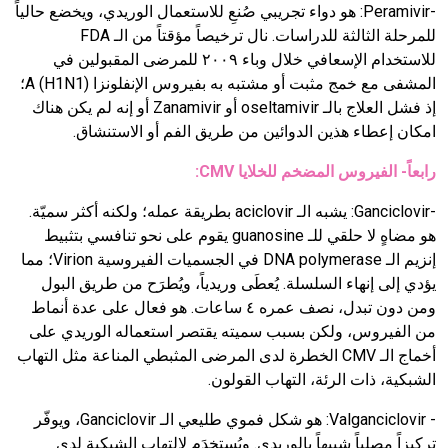
-
Peramivir
:
هو دواء تجريبي صُنعِ للاستعمال الوريدي، ويخضع حالياً
للمرحلة الثالثة للدراسات. نال ترخيصاً مؤقتاً من الـ
FDA
للاستخدام الإسعافي خلال وباء ٢٠٠٩ للمرضى المقبولين في
المشفى مع خمج مثبت أو مشتبه به بفيروس الإنفلونزا
A (H1N1)
؛
إذ فشل العلاج بالـ
oseltamivir
أو
Zanamivir
أو إنه لم يكن هناك
امكان إعطاء هذين الدوائين من طريق الفم أو الاستنشاق.
رابعاً- الفيروس المضخم للخلايا
CMV
:
-
Ganciclovir
:
يشبه الـ
aciclovir
بطريقة عمله؛ ولكنه أكثر سميّة.
هو مضاهٍ لا حلقي للـ
guanosine
يقوم على نحو تنافسي بتثبيط
إنزيم الـ
DNA polymerase
في الجسميات الفيروسية
Virion
؛ مما
يؤدي إلى إنهاء السلسلة. يُعطَى وريدياً، ويُطرَح من طريق البول
ومن دون تبدل، نصف عمره ٤ ساعات. هو فعال على عدة أنماط
من الفيروس، ولكن بسبب سميته يقتصر استعماله الوريدي على
أخماج الـ
CMV
الخطرة لدى المرضى المثبطي المناعة مثل التهاب
الشبكية، ذات الرئة، التهاب القولون.
-
Valganciclovir
: هو شكل فموي طليعي الـ
Ganciclovir
، ويوفّر
تركيزاً مصلياً شبيهاً بالوريدي. ويُستخدَم لالتهاب الشبكية لدى