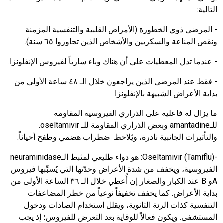
التالية:
- المرضى ذوي الخطورة (الأمراض القلبية والتنفسية المزمنة
ونقص المناعة والسكريين والأشخاص الذين تجاوزوا ٦٥ سنة).
- عندما تدل المعطيات على أن هناك وباء سارياً لفيروس الإنفلونزا.
- فقط عند المرضى الذين يراجعون خلال الـ ٤٨ ساعة الأولى من
بداية الأعراض الشبيهة بالإنفلونزا.
ما يزال له فاعلية على الذراري الفيروسية المقاومة
للـ
amantadine
وبعض الذراري المقاومة للـ
oseltamivir
.
والتأثيرات الجانبية نادرة، ويُلاحظ اضطراب هضمي وطفح أحياناً.
-
Oseltamivir (Tamiflu)
:
هو دواء طليعي لمثبط الـ
neuraminidase
الفيروسية، ويخفف من شدة الأعراض وحدّتها التي يُسبِّبها فيروس
A
و
B
عند الكبار والصغار إن أُعطي خلال الـ ٣٦ الساعة الأولى من
بداية الأعراض. كما يخفف تخفيفاً نوعياً من خطر المضاعفات
التنفسية كذات الرئة الثانوية، ويقلل استخدام الصادات ودخول
المستشفى. ويكون فعالاً للوقاية بعد التعرض للفيروس؛ إذ يجب