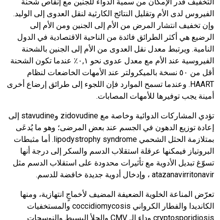
التخفيف قدر الإمكان من سمية الدواء للجنين مع إنقاص شحنة
الفيروس لدى الأم وتقليل النتائج الكارثية لنقل العدوى إلى الوليد.
وإن تخفيف انتشار المرض من الأم إلى الجنين ومن الأم إلى
الرضيع هي أكثر الطرائق فائدة من الناحية الاقتصادية في الدول
النامية. ويرتبط معدل نقل العدوى من الأم إلى الجنين بالشحنة
الفيروسية عند الأم مع معدل عدوى نحو ٠
,
١٪ عندما تكون الشحنة
أقل من ٥٠ نسخة بالميكرولتر عند الأمهات الخاضعات لنظام
HAART
. وعندما تسمح الموارد فإن اللجوء إلى طرائق إرضاع أخرى
أمينة يجب توفيرها للأمهات المصابات.
تؤدي المشاركات الدوائية وخاصة مع
zidovudine
و
stavudine
إلى
إعادة توزيع الدهون في الجسم عند بعض المرضى؛ وهو ما يُدعَى
بمتلازمة الحثل الشحمي
lipodystrophy syndrome
. أما مثبطات
البروتياز فيمكنها عرقلة استقلاب الدسم والسكر إلى درجة أنها
تسوّغ تبديل الأدوية مع تأثيرات محدودة على استقلاب الدسم مثل
ritonavir
atazanavir
، وإدخال أدوية جديدة خافضة للدسم.
تعرّض المناعة الخلوية الضعيفة المضيف لأخماجٍ انتهازية، ومنها
الكانديدا والفطار الكرواني
coccidiomycosis
والمستخفيات
cryptosporidiosis
وداء الـ
CMV
والحلأ البسيط والنوسجات