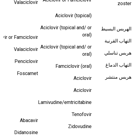
Valaciclovir
zoster
Aciclovir (topical)
Aciclovir (topical and/ or
الهربس البسيط
oral)
ovir or Famciclovir
التهاب القرنية
Aciclovir (topical and/ or
Valaciclovir
هربس تناسلي
oral)
Penciclovir
التهاب الدماغ
Famciclovir (oral)
Foscarnet
هربس منتشر
Aciclovir
Aciclovir
Lamivudine/emtricitabine
Tenofovir
Abacavir
Zidovudine
Didanosine