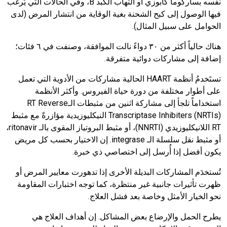
نفسه بساركوما كابوزي أو التهاب الكبد
B
، وفي الحالات التي يُرغَب
فيها الوصول إلى كبح الشحنة بغية الوقاية من انتشار المرض (لدى
الحوامل على سبيل المثال).
هناك حالياً أكثر من ٣٠ دواءً نالت الموافقة، وصنفت في ٦ فئات؛
إضافة إلى مشاركات دوائية متفرقة.
تستَخدمُ أنظمة
HAART
الحالية مشاركات من الأدوية التي تعمل
على أطوار مختلفة من دورة حياة الفيروس. وأكثر الأنظمة
استخداماً تلجأ إلى مشاركة اثنين من مثبطات الـ
Reverse
RT
Transcriptase Inhibiters (NRTIs)
النيكليوزيدية مؤازرةً مع مثبط
RT
اللانيكليوزيدي
(NNRTI)
، أو مثبط البروتياز المقوى بالـ
ritonavir
،
أو مثبط نقل سلسلة الـ
integrase
. إن الاختيار بحسب كل مريض
يكون أفضل إذا أُرسل إلى اختصاصي ذي خبرة.
تُستخدَم المشاركات البديلة الأخرى إذا تدهورت معايير المرض أو
ظهرت تأثيرات جانبية غير منتظرة، كما توجه اختبارات المقاومة
نحو الخيار الأمثل وخاصة بعد فشل العلاج.
يطرح الحمل والإرضاع بعض المشاكل. إن أهداف العلاج هي