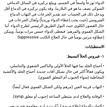
الدواء توزعاً واسعاً في الجسم، ويبلغ تركيزه في السائل الدماغي
الشوكي نصف ما هو في البلازما، وقد يكون تركيزه في الدماغ أقل.
ويدخل ذلك في الحساب عند تقدير الجرعات في التهاب الدماغ
الفيروسي (حيث يجب إعطاء الدواء وريدياً) وتُعدّل الجرعات في
حال القصور الكلوي حيث البول الطريق الرئيسي لطرح الدواء. أما
الشكل الفموي والمرهم؛ فيعطى الدواء خمس مرات يومياً، ويمكن
إعطاؤه مرتين يومياً في حال العلاج الكابت
Suppressive
.
الاستطبابات:
١- فيروس الحلأ البسيط:
•
أخماج الجلد بما فيها الحلأ الأولي والناكس الشفوي والتناسلي،
ويكون فعالاً أكثر في حال تشكل آفات جديدة. أخماج الجلد والأغشية
المخاطية (سواء الحبوب أم المعلق الفموي).
•
التهاب قرنية العين (مرهم ولكن الشكل الفموي فعال أيضاً).
•
الوقاية والعلاج لدى مثبطي المناعة (حبوب أو معلق
syrup
).
•
التهاب الدماغ (علاج وريدي). ذُكرت ذراري مقاومة عند مرضى