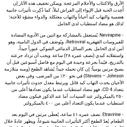
الأرق والاكتئاب والأحلام المزعجة: ويمكن تخفيف هذه الآثار إن
أُخِذت الحبة قبل الإيواء إلى الفراش ليلاً، كما ذُكِرت تأثيرات جانبية
هضمية والتهاب كبد أحياناً والتهاب معثكلة. والدواء مشوّه للأجنة؛
لذلك هو مضاد استطباب لدى الحامل.
-
Nevirapine
:
يُستعمَل بالمشاركة مع اثنين من الأدوية المضادة
للفيروسات القهقرية
Retroviral
، ويُوصَف في الدول النامية، وهو
آمن لدى الحامل. يعبر السائل الدماغي الشوكي عبوراً جيداً،
واستقلابه كبدي (نصف عمره ٢٨) ساعة. ويجب أن تزداد جرعته
بالتدريج، فيُبدأ بجرعة وحيدة في اليوم مع فاصل أسبوعين قبل أن
يصبح مرتين يومياً؛ إن كان تحمله جيداً. يُشاهَد الطفح (ومنه متلازمة
Stevens – Johnson
) في نحو ٢٠٪ من المرضى، وفي بعض
الأحيان يحدث التهاب كبد قاتل. ويرتبط معدل حدوث تأثيرات جانبية
بتعداد
CD 4
، فهو مضاد استطباب عندما يكون تعدادها أعلى من
٢٥٠ بالميكرولتر عند السيدات. أما عند الذكور فيكون مضاد
استطباب عندما يكون التعداد أعلى من ٤٠٠ بالميكرولتر.
-
Etravirine
:
نصف عمره ٤١ ساعة، يُعطَى مرتين في اليوم بعد
الطعام. يُعدّ الطفح أكثر التأثيرات الجانبية شيوعاً، ويظهر عادةً خلال