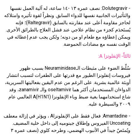
-
Dolutegravir
:
نصف عمره ١٣ -١٤ ساعة، له آلية العمل نفسها
والتأثيرات الجانبية نفسها للدواء السابق. ونظراً لقوة تأثيره وامتلاكه
لحاجز مقاومة أعلى عند مقارنته بالسابق (
Raltegravir
)؛ فإنه
يُستَخدَم كجزء من نظام علاجي عند فشل العلاج بالطرائق الأخرى.
ويمكن إعطاؤه مع طعام او من دونه؛ ولكن يجب عدم إعطائه في
الوقت نفسه مع مضادات الحموضة.
ثالثاً- الإنفلونزا
A
:
سُلِّط الضوء على مثبطات الـ
Neuraminidase
بسبب ظهور
فيروسات إنفلونزا الطيور مع قدرتها على الطفرات لتسبب انتشار
أوبئة عالمية بشرية. على الرغم من عدم اليقين بفعاليتها السريرية،
الدواءان المستخدمان أكثر هما
oseltamivir
والـ
zanamivir
، وقد
شاع استخدامهما بغية ضبط وباء الإنفلونزا
A(H1N1)
العالمي عام
٢٠٠٩ والسيطرة عليه.
-
Amantadine
: فعال فقط على الإنفلونزا
A
، ويؤثر في إزالة معطف
Uncoating
الفيروس وإطلاق جينوميه إلى داخل خلية المضيف.
ويُمتَصّ جيداً في الأنبوب الهضمي، وطرحه كلوي (نصف عمره ٣