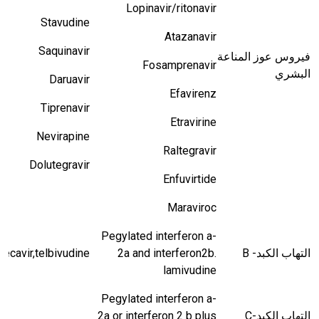
Lopinavir/ritonavir
Stavudine
Atazanavir
Saquinavir
فيروس عوز المناعة
Fosamprenavir
البشري
Daruavir
Efavirenz
Tiprenavir
Etravirine
Nevirapine
Raltegravir
Dolutegravir
Enfuvirtide
Maraviroc
Pegylated interferon a-
التهاب الكبد-
B
2a and interferon2b.
tecavir,telbivudine
lamivudine
Pegylated interferon a-
التهاب الكبد-
C
2a or interferon 2 b plus