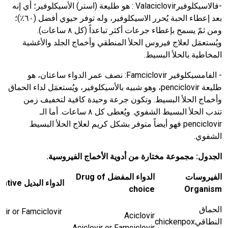
-
فالاسيكلوفير
Valaciclovir
: هو طليعة (استر) الأسيكلوفير؛ أي إنه
بعد إعطاء الحبة يُحرر الاسيكلوفير، وله توفر حيوي أفضل (٦٠٪)؛
ومن ثمّ يسمح بإعطاء جرعات أكثر تباعداً (كل ٨ ساعات).
ويُستعمَل لعلاج فيروس الحلأ المنطقي وأخماج الجلد والأغشية
المخاطية بالحلأ البسيط.
- الفامسيكلوفير
Famciclovir
:
نصف عمر الدواء ساعتان، هو
طليعة
penciclovir
، وهو شبيه بالأسيكلوفير، ويُستعمَل لداء الحماق
وأخماج الحلأ البسيط. وتكون جرعة وحيدة كافية لتخفيف زمن
تندب الحلأ البسيط الشفوي. ويُعطى كل ٨ ساعات. أما الـ
penciclovir
فهو أيضاً متوفر بشكل كريم لعلاج الحلأ البسيط
الشفوي.
الجدول: مجموعة مختارة من أدوية الأخماج الفيروسية.
الفيروسات
الدواء المفضل
Drug of
الدواء البديل
native
choice
Organism
الحماق
ovir or Famciclovir
Aciclovir
النطاقي
chickenpox
Aciclovir or Famciclovir