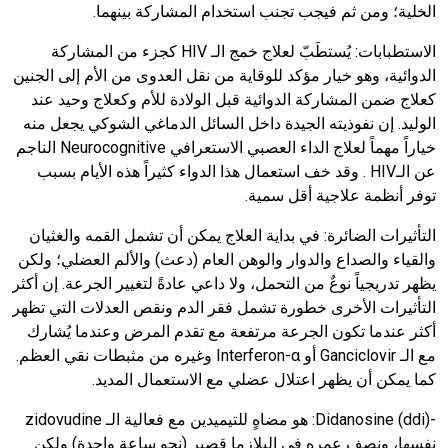
الخلية؛ ومن ثم فيجب تجنب استخدام المشاركة بينهما.
الاستطبابات:
يُستطَبّ لعلاج خمج الـ
HIV
كجزء من المشاركة
الدوائية، وهو خيار مؤكد للوقاية من نقل العدوى من الأم إلى الجنين
كعلاج ضمن المشاركة الدوائية قبل الولادة للأم وكعلاج وحيد عند
الوليد. إن نفوذيته الجيدة داخل السائل الدماغي الشوكي يجعل منه
خياراً مهماً لعلاج الداء العصبي الاستعرافي
Neurocognitive
الناجم
عن الـ
HIV
. وقد خف استعمال هذا الدواء كثيراً هذه الأيام بسبب
توفر أنظمة علاجية أقل سمية.
التأثيرات الضائرة
: في بداية العلاج يمكن أن تشمل القمه والغثيان
والقياء والصداع والدوار والوهن العام (دعث) والألم العضلي؛ ولكن
يظهر تدريجياً نوعٌ من التحمل، ولا داعي عادةً لتغيير الجرعة. إن أكثر
التأثيرات الأخرى خطورة تشمل فقر الدم ونقص العدلات التي تظهر
أكثر عندما تكون الجرعة مرتفعة مع تقدم المرض وعندما يُشارك
مع الـ
Ganciclovir
أو
Interferon-α
وغيره من مثبطات نقي العظم.
كما يمكن أن يظهر اعتلال عضلي مع الاستعمال المديد.
-
Didanosine (ddi)
: هو مضاهٍ للتيميدين مع فعالية الـ
zidovudine
نفسها، ونصف عمره في البلازما قصير (نحو ساعة واحدة) ولكن