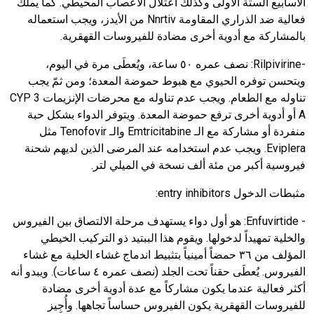
الأسابيع الستة الأولى وكذلك اعتلال الأعصاب المحيطي. كما يملك
فعالية ضد الذراري المقاومة
Nnrtiv
من الأيدز، ويجب استعماله
بالمشاركة مع أدوية أخرى مضادة للفيروسات القهقرية.
-
Rilpivirine
:
نصف عمره ٥٠ ساعة، ويُعطَى مرة في اليوم،
ويتحسن توفره الحيوي مع هبوط حموضة المعدة؛ ومن ثمّ يجب
تناوله مع الطعام. ويجب عدم تناوله مع محرضات الإنزيمات
CYP 3
A
أو أدوية أخرى ترفع حموضة المعدة. ويتوفر الدواء بشكل حبة
منفردة أو مشاركة مع الـ
Emtricitabine
والـ
Tenofovir
مثل
Eviplera
. ويجب عدم استخدامه عند المرضى الذين لديهم شحنة
فيروسية أكبر من مئة ألف نسخة في الميلي لتر.
مثبطات الدخول
entry inhibitors
:
-
Enfuvirtide
: هو أول دواء يستهدف مرحلة الالتصاق بين الفيروس
والخلية تمهيداً لدخولها. ويقوم هذا الببتيد ذو التركيب الخيطي
المؤلف من ٣٦ حمضاً أمينياً بتثبيط اندماج غشاء الخلية مع غشاء
الفيروس. يُعطَى حقناً تحت الجلد (نصف عمره ٤ ساعات). ويبدو أنه
أكثر فعالية عندما يكون مشاركاً مع عدة أدوية أخرى مضادة
للفيروسات القهقرية يكون الفيروس حساساً تجاهها. وأُجِيز