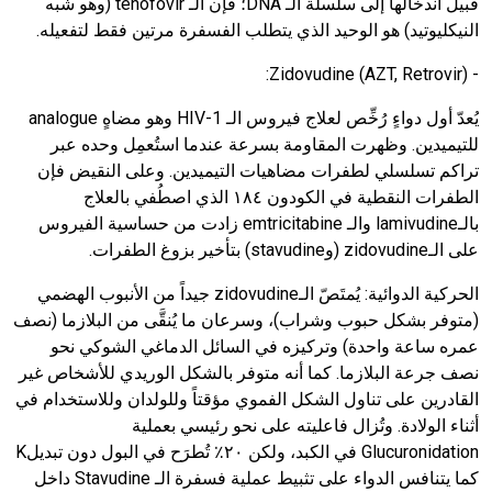
قبيل اندخالها إلى سلسلة الـ
DNA
؛ فإن الـ
tenofovir
(وهو شبه
النيكليوتيد) هو الوحيد الذي يتطلب الفسفرة مرتين فقط لتفعيله.
:
Zidovudine (AZT, Retrovir)
-
يُعدّ أول دواءٍ رُخِّص لعلاج فيروس الـ
HIV-1
وهو مضاهٍ
analogue
للتيميدين. وظهرت المقاومة بسرعة عندما استُعمِل وحده عبر
تراكم تسلسلي لطفرات مضاهيات التيميدين. وعلى النقيض فإن
الطفرات النقطية في الكودون ١٨٤ الذي اصطُفي بالعلاج
بالـ
lamivudine
والـ
emtricitabine
زادت من حساسية الفيروس
على الـ
zidovudine
(و
stavudine
) بتأخير بزوغ الطفرات.
الحركية الدوائية
: يُمتَصّ الـ
zidovudine
جيداً من الأنبوب الهضمي
(متوفر بشكل حبوب وشراب)، وسرعان ما يُنقَّى من البلازما (نصف
عمره ساعة واحدة) وتركيزه في السائل الدماغي الشوكي نحو
نصف جرعة البلازما. كما أنه متوفر بالشكل الوريدي للأشخاص غير
القادرين على تناول الشكل الفموي مؤقتاً وللولدان وللاستخدام في
أثناء الولادة. وتُزال فاعليته على نحو رئيسي بعملية
Glucuronidation
في الكبد، ولكن ٢٠٪ تُطرَح في البول دون تبديل
K
كما يتنافس الدواء على تثبيط عملية فسفرة الـ
Stavudine
داخل