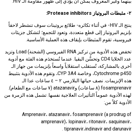
بينهما وغير المعروف يمكن أن يؤدي إلى ظهور مقاومة الـ
HIV
.
٢- مثبطات البروتياز
Protease inhibitors
:
ينتج الـ
HIV
- في أثناء تكاثره- طلائع بروتينات سوف تنشطر لاحقاً
بإنزيم البروتياز إلى قطع متعددة، وتعود للتجمع؛ لتشكل جزيئات
فيروسية، تقوم المثبطات بإيقاف هذه العملية الأساسية.
تخفض هذه الأدوية من تركيز
RNA
الفيروسي (الشحنة)
Load
وتزيد
عدد الخلايا
CD4
وتحسُّن البقيا. عندما تُستخدَم هذه الفئة مع أدوية
أخرى بالمشاركة، تُستقلب استقلاباً واسعاً بإنزيمات من جهاز الـ
p450
Cytochrome
، وخاصة
CYP 3A4
، وتقوم هذه الأدوية بتثبيط
هذه الإنزيمات. نصف حياتها البلازمي ٢ – ٤ ساعات عدا الـ
fosamprenavir
(٨ ساعات) و
atazanavir
(٧ ساعات مع الطعام).
لهذه الأدوية عموماً التأثيرات العلاجية نفسها. تشمل هذه الزمرة من
الأدوية كلاً من:
Amprenavir
،
atazanavir
،
fosamprenavir (a prodrug of
amprenavir)
،
lopinavir
،
ritonavir
،
saquinavir
،
.
tipranavir
،
indinavir and darunavir