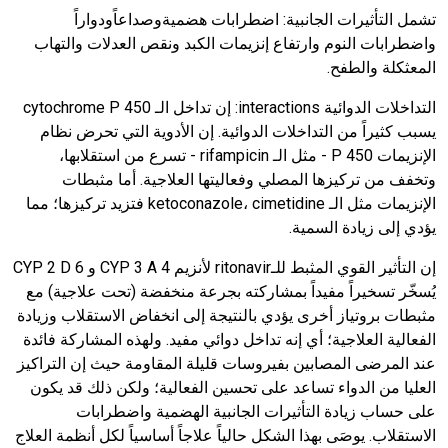
تشمل التأثيرات الجانبية
: اضطرابات هضمية
وصداعاً
ودواراً
واضطرابات النوم وارتفاع إنزيمات الكبد ونقص العدلات والتهاب
المعثكلة والطفح.
التداخلات الدوائية
interactions
: إن تداخل الـ
cytochrome P 450
يسبب كثيراً من التداخلات الدوائية. إن الأدوية التي تحرض نظام
الإنزيمات
P 450
- مثل الـ
rifampicin
- تسرع من استقلابها،
وتخفف من تركيزها المصلي وفعاليتها العلاجية. أما مثبطات
الإنزيمات مثل الـ
cimetidine
،
ketoconazole
فتزيد تركيزها؛ مما
يؤدي إلى زيادة السمية.
إن التأثير القوي المثبط للـ
ritonavir
لأنزيم
CYP 3 A 4
و
CYP 2 D 6
يُسخّر تسخيراً مفيداً بمشاركته بجرعة منخفضة (تحت علاجية) مع
مثبطات بروتياز أخرى يؤدي بالنتيجة إلى انخفاض الاستقلاب وزيادة
الفعالية العلاجية؛ أي إنه تداخل دوائي مفيد. ولهذه المشاركة فائدة
عند المرضى المصابين بفيروسات قليلة المقاومة حيث إن التراكيز
العليا من الدواء تساعد على تحسين الفعالية؛ ولكن ذلك قد يكون
على حساب زيادة التأثيرات الجانبية الهضمية واضطرابات
الاستقلاب. يوصَى بهذا الشكل حالياً علاجاً أساسياً لكل أنظمة العلاج