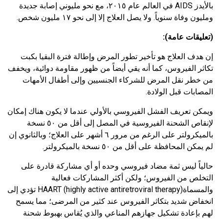
بالأيدز
AIDS
في العالم عام ٢٠١٥، مع نحو مليوني إصابة جديدة
ومليون وفاة سنوياً. ولا يصل العلاج إلا إلى نحو ١٧ مليون شخص.
(تعليقات عامة):
إن هدف العلاج هو تأخير تطور المرض وإطالة فترة البقيا بكبت
تكاثر الفيروس، كما أنه يقي أيضاً من ظهور مقاومة دوائية، ويخفف
من خطر نقل المرض للشركاء الجنسيين وإلى أطفال الأمهات
المصابات قبل الولادة.
ويمكن تعريف الفشل الفيروسي بالأولي عندما لا يكون هناك إمكان
لإنقاص الشحنة الفيروسية في المصل إلى أقل من ٥٠ نسخة
بالميكرولتر على الرغم من مرور ٦ أشهر على العلاج؛ وبالثانوي إن
لم يمكن المحافظة على أقل من ٥٠ نسخة بالميكرولتر.
حالياً ليس ثمة مضاد فيروسي وحده أو أي مشاركة قادرة على
التخلص من الفيروس؛ ولكن أكثر المشاركات فعالية
والمسماة
HAART (highly active antiretroviral therapy)
تؤدي إلى
انخفاض شديد بتكاثر الفيروس عند كثير من المرضى؛ مما يسمح
لهم بإعادة تشكيل جهازهم المناعي والذي يُقاس بهبوط شحنة