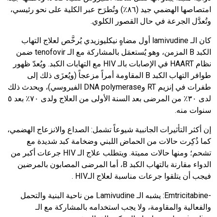
امتصاصها الهضمي جيد (٨٦٪) وتُطرَح عبر الكلية على نحو رئيسي،
وتُعدَّل الجرعة في حال القصور الكلوي.
كان الـ
lamivudine
أول مضاهٍ نيكليوزيدي يُرخَّص لعلاج التهاب
الكبد
B
المزمن، وهو يُستعمَل بالمشاركة مع الـ
tenofovir
ضمن
نظام
HAART
في الإصابات بالـ
HIV
مع التهابات الكبد. ويُعدّ ظهور
طوافر التهاب الكبد
B
المقاومة أمراً مزعجاً (ويُعزَى ذلك إلى
طفرات في إنزيم
RT
و
DNA polymerase
الفيروسي)، ويحدث ذلك
لدى ٣٠٪ من المرضى بعد السنة الأولى من العلاج ولدى ٧٠٪ بعد ٥
سنوات منه.
إن أكثر التأثيرات الجانبية شيوعاً تشمل: الصداع والانزعاج الهضمي،
كما ذُكِرت حالات من الحماض اللبني وضخامة كبد شديدة مع
تشحم؛ ومنها حالات مميتة. ويتطلب علاج الـ
HIV
جرعات أكبر من
الدواء مقارنة بالتهاب الكبد
B
، أما المرضى المصابون بالمرضين
فيجب أن يتلقوا جرعات مناسبة لعلاج الـ
HIV
.
-
Emtricitabine
:
يشبه الـ
Lamivudine
من ناحية البنية والتحمل
والفعالية والمقاومة، ولا يجب استخدامه بالمشاركة مع الـ