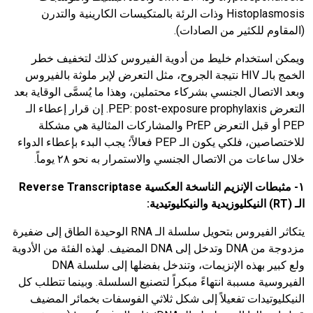
Histoplasmosis
وذات الرئة بالمتكيسات الكارينية والتدرن
(المقاوم للكثير من الصادات).
ويمكن استخدام خليط من أدوية الفيروس كذلك لتخفيف خطر
الخمج بالـ
HIV
نتيجة الجروح، مثل التعرض لإبر ملوثة بالفيروس
وبعد الاتصال الجنسي بشركاء محتملين، وهذا ما يُسمَّى الوقاية بعد
التعرض
PEP: post-exposure prophylaxis
. إن قرار إعطاء الـ
PEP
أو قبل التعرض
PrEP
والمشاركات المثالية هي مشكلة
للاختصاصين، فلكي يكون الـ
PEP
فعالاً؛ يجب البدء بإعطاء الدواء
خلال ساعات من الاتصال الجنسي والاستمرار به نحو ٢٨ يوماً.
١- مثبطات الإنزيم الناسخة العكسية
Reverse Transcriptase
الـ (
RT
)
النيكليوزيدية والنيكليوتيدية:
يتكاثر الفيروس بتحويل سلسلة الـ
RNA
الوحيدة الطاق إلى ضفيرة
مزدوجة من
DNA
وتدخل إلى
DNA
المضيف. لهذه الفئة من الأدوية
ولع كبير بهذه الإنزيمات، وتندخل بفضلها إلى سلسلة
DNA
الفيروسية مسببة انتهاءً مبكراً لتصنيع السلسلة. وبينما تتطلب كل
النيكليوتيدات تفعيلاً إلى شكل ثلاثي الفوسفات بخمائر المضيف