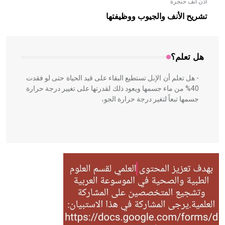
أذن أنف حنجرة
- هل تعلم أن الأبلق نوع من الفنون الهندسية التي ارتبطت
بالعمارة الإسلامية في بلاد الشام ومصر خاصة، حيث يحرص
تشريح الأنف والجيوب ووظيفتها
المعمار على بناء مداميكه وخاصة في الواجهات
هل تعلم؟
- هل تعلم أن الإبل تستطيع البقاء على قيد الحياة حتى لو فقدت
40% من ماء جسمها ويعود ذلك لقدرتها على تغيير درجة حرارة
جسمها تبعاً لتغير درجة حرارة الجو،
- هل تعلم أن أبقراط كتب في الطب أربعة مؤلفات هي:
الحكم، الأدلة، تنظيم التغذية، ورسالته في جروح الرأس. ويعود
له الفضل بأنه حرر الطب من الدين والفلسفة.