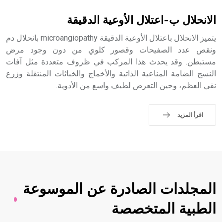
- هل تعلم أن الأبجدية الكنعانية تتألف من /22/ علامة كتابية
sign تكتب منفصلة غير متصلة، وتعتمد المبدأ الأكوروفوني،
الانحلال ب-اعتلال الأوعية الدقيقة
حيث تقتصر القيمة الصوتية للعلامة الك
يتميز الانحلال باعتلال الأوعية الدقيقة microangiopathy بانحلال دم
ونقص عدد الصفيحات وقصور كلوي من دون وجود مرض
مستبطن. وقد يحدث هذا المركب في ظروف متعددة مثل آفات
النسج الضامة المناعية الذاتية والأخماج والخباثات المنتقلة وزرع
نقي العظم، وحين التعرض لطيف واسع من الأدوية.
اقرأ المزيد
المجلدات الصادرة عن الموسوعة
الطبية المتخصصة