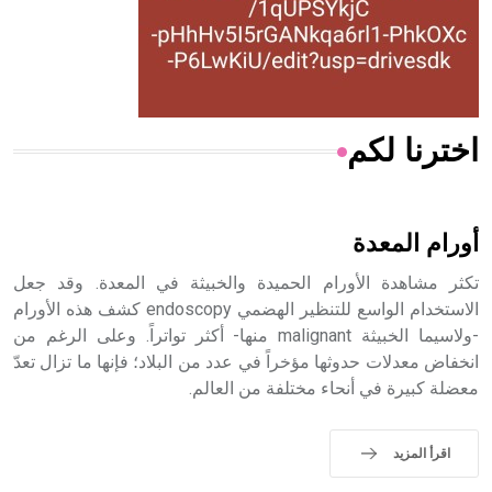
- هل تعلم أن المرجان إفراز حيواني يتكون في البحر ويتركب
من مادة كربونات الكلسيوم، وهو أحمر أو شديد الحمرة وهو
أجود أنواعه، ويمتاز بكبر الحجم ويسمى الش
اخترنا لكم
هل تعلم أن الأبسيد كلمة فرنسية اللفظ تم اعتمادها مصطلحاً
أثرياً يستخدم في العمارة عموماً وفي العمارة الدينية الخاصة
بالكنائس خصوصاً، وفي الإنكليزية أب
أورام المعدة
تكثر مشاهدة الأورام الحميدة والخبيثة في المعدة. وقد جعل
الاستخدام الواسع للتنظير الهضمي endoscopy كشف هذه الأورام
-ولاسيما الخبيثة malignant منها- أكثر تواتراً. وعلى الرغم من
- هل تعلم أن أبجر Abgar اسم معروف جيداً يعود إلى عدد من
الملوك الذين حكموا مدينة إديسا (الرها) من أبجر الأول وحتى
انخفاض معدلات حدوثها مؤخراً في عدد من البلاد؛ فإنها ما تزال تعدّ
التاسع، وهم ينتسبون إلى أسرة أوسروين
معضلة كبيرة في أنحاء مختلفة من العالم.
اقرأ المزيد