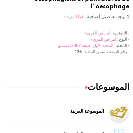
l''oesophage
لا توجد تفاصيل إضافية.
اقرأ المزيد »
- التصنيف :
أمراض المريء
- النوع :
أمراض المريء
- المجلد :
المجلد الأول، طبعة 2009، دمشق
- رقم الصفحة ضمن المجلد :
126
الموسوعات
الموسوعة العربية