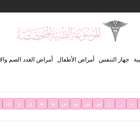
ن العالمي للغة العربية
ية
جهاز التنفس
أمراض الأطفال
أمراض الغدد الصم وال
ية
ذ
ر
ز
س
ش
ص
ض
ط
ظ
ع
غ
ف