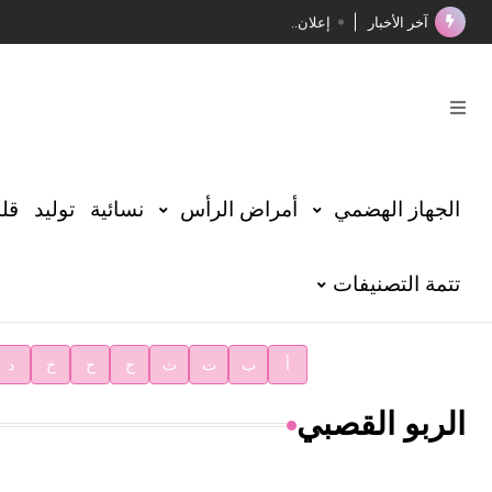
آخر الأخبار
إعلان..
فوز الأستاذ الدكتور محمود السيد بجائزة مجمع الملك سليما
صدور المجلد الثامن عشر من الموسوعة الطبية
صدور المجلد السابع من موسوعة الآثار في سورية
توصيات مجلس الإدارة
الجهاز الهضمي
أمراض الرأس
نسائية
توليد
قلب
شهر الكتاب السوري
تتمة التصنيفات
الأستاذ إياد خالد الطباع مدير عام لهيئة الموسوعة العربية
دار الفكر الموزع الحصري لمنشورات هيئة الموسوعة العرب
أ
ب
ت
ث
ج
ح
خ
د
الربو القصبي