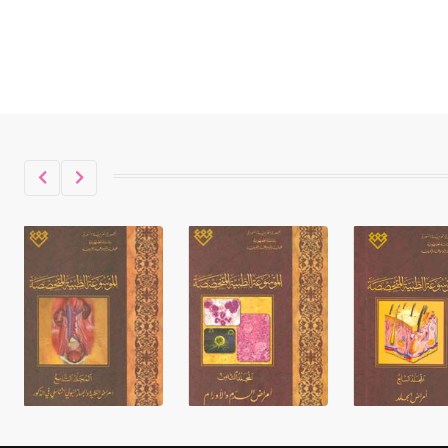
حكموا مدينة إديسا (الرها) من أبجر الأول
وحتى التاسع، وهم ينتسبون إلى أسرة
أوسروين
- هل تعلم أن الأبجدية الكنعانية تتألف من
/22/ علامة كتابية sign تكتب منفصلة
غير متصلة، وتعتمد المبدأ الأكوروفوني،
حيث تقتصر القيمة الصوتية للعلامة الك