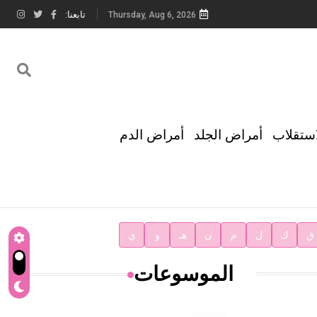
تابعنا:
Thursday, Aug 6, 2026
استقلاب
أمراض الجلد
أمراض الدم
ق
ك
ل
م
ن
هـ
و
ي
الموسوعات