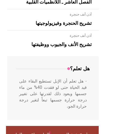
الفصل العاشر ـ اللانظميات القلبية
أذن أنف حنجرة
تشريح الحنجرة وفيزيولوجيتها
أذن أنف حنجرة
- هل تعلم أن الأبلق نوع من الفنون
الهندسية التي ارتبطت بالعمارة الإسلامية
تشريح الأنف والجيوب ووظيفتها
في بلاد الشام ومصر خاصة، حيث يحرص
المعمار على بناء مداميكه وخاصة في
الواجهات
هل تعلم؟
- هل تعلم أن الإبل تستطيع البقاء على
قيد الحياة حتى لو فقدت 40% من ماء
جسمها ويعود ذلك لقدرتها على تغيير
درجة حرارة جسمها تبعاً لتغير درجة
حرارة الجو،
- هل تعلم أن أبقراط كتب في الطب
أربعة مؤلفات هي: الحكم، الأدلة، تنظيم