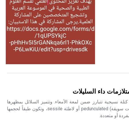
التغذية، ورسالته في جروح الرأس.
ويعود له الفضل بأنه حرر الطب من
الدين والفلسفة.
- هل تعلم أن المرجان إفراز حيواني
يتكون في البحر ويتركب من مادة
كربونات الكلسيوم، وهو أحمر أو شديد
الحمرة وهو أجود أنواعه، ويمتاز بكبر
الحجم ويسمى الش
هل تعلم أن الأبسيد كلمة فرنسية اللفظ
تم اعتمادها مصطلحاً أثرياً يستخدم في
تلازمات داء السليلات
العمارة عموماً وفي العمارة الدينية
الخاصة بالكنائس خصوصاً، وفي
ة القولونية Polyp هي كتلة نسيجية تتبارز ضمن لمعة الأمعاء. وتتميز السلائل بمظهرها
الإنكليزية أب
العياني فقد تكون مسوّقة (ذات سويقة) pedunculated أو لاطئة sessile، وتكون طبقاً لحجمها
ردة أو متعددة.
- هل تعلم أن أبجر Abgar اسم معروف
جيداً يعود إلى عدد من الملوك الذين