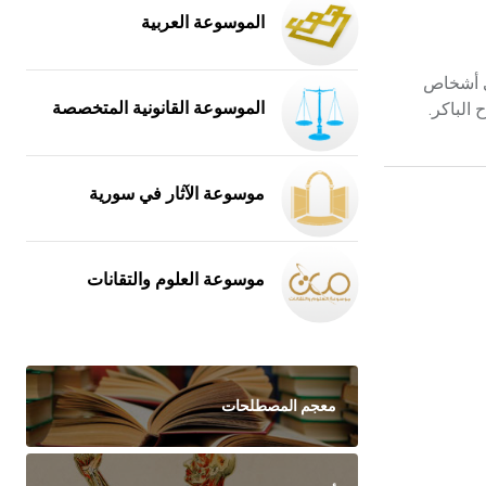
الموسوعة العربية
لطرق التنفسية تعتمد على الخلايا البدينة mast cells، محبات الحامض واللمفيات المساعدة Th2 في أشخاص
الباكر.
الموسوعة القانونية المتخصصة
موسوعة الآثار في سورية
موسوعة العلوم والتقانات
معجم المصطلحات