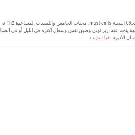
الربو asthma حالة التهابية مزمنة في ا
بهة ينجم عنه أزيز نوبي وضيق نفس وسعال أكثره في الليل أو في الصباح 
ال الأدوية.
اقرأ المزيد »