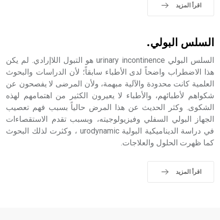
اقرأ المزيد
التاسع، وهم ينتسبون إلى أسرة أوسروين
السلس البولي.
السلس البولي urinary incontinence هو التبول اللاإرادي. لم يكن
- هل تعلم أن الأبجدية الكنعانية تتألف من /22/ علامة كتابية
هذا الاضطراب واضحاً لدى الأطباء سابقاً؛ لأن الدراسات والبحوث
sign تكتب منفصلة غير متصلة، وتعتمد المبدأ الأكوروفوني،
حيث تقتصر القيمة الصوتية للعلامة الك
العلمية كانت محدودة والآلية مبهمة، ولأن المرضى لا يفصحون عن
شكواهم لأطبائهم، والأطباء لا يعيرون الكثير من اهتمامهم لهذه
الشكوى. وكثر الحديث عن هذا المرض حالياً بسبب فهم تعصيب
الجهاز البولي السفلي وفيزيولوجيته، وبسبب تقدم الاستقصاءات
في دراسة الديناميكية البولية urodynamic ، وكثرت لذلك البحوث
كما ظهرت الحلول والعلاجات.
اقرأ المزيد