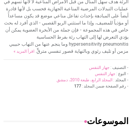
الرئة هدف سهل المنال من قبل الأمراض المناعية لا لأنها تسهم في
عمليات التبدلات المرضية المناعية الجهازية فحسب بل لأنها قادرة
أيضاً على المبادهة بإحداث تفاعل مناعي موضع قد يكون مساعداً
أو مؤذياً للمضيف، وإذا ما استثني الربو القصبي - الذي أفرد له بحث
خاص في هذه المجموعة - فإن جملة من الأبخرة العضوية يمكن أن
يؤدي التعرض لها إلى التهاب رئة بفرط الحساسية
hypersensitivity pneumonitis وما ينجم عنها من التهاب حبيبي
مزمن أو تليف رئوي وبالنهاية قصور تنفسي مترقٍّ.
اقرأ المزيد »
- التصنيف :
جهاز التنفس
- النوع :
جهاز التنفس
- المجلد :
المجلد الرابع، طبعة 2010، دمشق
- رقم الصفحة ضمن المجلد :
177
الموسوعات