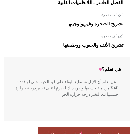
الفصل العاشر ـ اللانظميات القلبية
أذن أنف حنجرة
تشريح الحنجرة وفيزيولوجيتها
أذن أنف حنجرة
- هل تعلم أن الأبلق نوع من الفنون الهندسية التي ارتبطت
بالعمارة الإسلامية في بلاد الشام ومصر خاصة، حيث يحرص
تشريح الأنف والجيوب ووظيفتها
المعمار على بناء مداميكه وخاصة في الواجهات
هل تعلم؟
- هل تعلم أن الإبل تستطيع البقاء على قيد الحياة حتى لو فقدت
40% من ماء جسمها ويعود ذلك لقدرتها على تغيير درجة حرارة
جسمها تبعاً لتغير درجة حرارة الجو،
- هل تعلم أن أبقراط كتب في الطب أربعة مؤلفات هي:
الحكم، الأدلة، تنظيم التغذية، ورسالته في جروح الرأس. ويعود