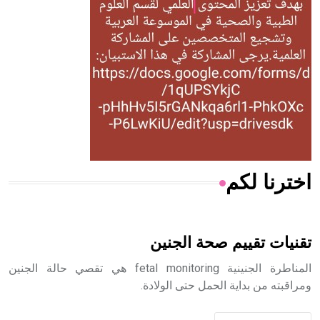
له الفضل بأنه حرر الطب من الدين والفلسفة.
- هل تعلم أن المرجان إفراز حيواني يتكون في البحر ويتركب
من مادة كربونات الكلسيوم، وهو أحمر أو شديد الحمرة وهو
أجود أنواعه، ويمتاز بكبر الحجم ويسمى الش
اخترنا لكم
هل تعلم أن الأبسيد كلمة فرنسية اللفظ تم اعتمادها مصطلحاً
أثرياً يستخدم في العمارة عموماً وفي العمارة الدينية الخاصة
بالكنائس خصوصاً، وفي الإنكليزية أب
تقنيات تقييم صحة الجنين
المناطرة الجنينية fetal monitoring هي تقصي حالة الجنين
ومراقبته من بداية الحمل حتى الولادة.
- هل تعلم أن أبجر Abgar اسم معروف جيداً يعود إلى عدد من
الملوك الذين حكموا مدينة إديسا (الرها) من أبجر الأول وحتى