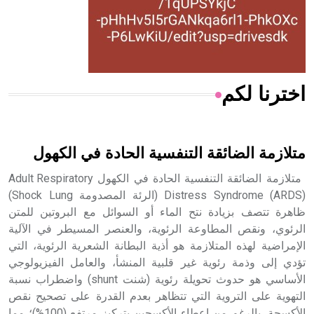
- هل تعلم أن المرجان إفراز حيواني يتكون في البحر ويتركب
من مادة كربونات الكلسيوم، وهو أحمر أو شديد الحمرة وهو
أجود أنواعه، ويمتاز بكبر الحجم ويسمى الش
اخترنا لكم
هل تعلم أن الأبسيد كلمة فرنسية اللفظ تم اعتمادها مصطلحاً
أثرياً يستخدم في العمارة عموماً وفي العمارة الدينية الخاصة
بالكنائس خصوصاً، وفي الإنكليزية أب
متلازمة الضائقة التنفسية الحادة في الكهول
متلازمة الضائقة التنفسية الحادة في الكهول Adult Respiratory
Distress Syndrome (ARDS) (الرئة المصدومة Shock Lung)
ظاهرة تتصف بزيادة نتح الماء أو السوائل مع البروتين للمتن
- هل تعلم أن أبجر Abgar اسم معروف جيداً يعود إلى عدد من
الملوك الذين حكموا مدينة إديسا (الرها) من أبجر الأول وحتى
الرئوي، ونقص المطاوعة الرئوية، والعنصر المسيطر في الآلية
التاسع، وهم ينتسبون إلى أسرة أوسروين
الإمراضية لهذه المتلازمة هو أذية البطانة الشعرية الرئوية، التي
تؤدي إلى وذمة رئوية غير قلبية المنشأ، والعامل الفيزيولوجي
الأساسي هو حدوث تحويلة رئوية (شنت shunt) واضطراب نسبة
التهوية على التروية التي تتظاهر بعدم القدرة على تصحيح نقص
الأكسجة، بالرغم من إعطاء الأكسجين بتركيز مرتفع (100%)؛ مما