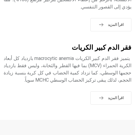
- هل تعلم أن الأبجدية الكنعانية تتألف من /22/ علامة كتابية
يؤدي إلى القصور التنفسي.
sign تكتب منفصلة غير متصلة، وتعتمد المبدأ الأكوروفوني،
حيث تقتصر القيمة الصوتية للعلامة الك
اقرأ المزيد
فقر الدم كبير الكريات
يتميز فقر الدم كبير الكريات macrocytic anemia بازدياد كل أبعاد
الكرية الحمراء (MCV) بما فيها القطر والثخانة، وليس فقط بازدياد
حجمها الوسطي، كما تزداد كمية الخضاب في كل كرية بنسبة زيادة
الحجم، لذلك يبقى تركيز الخضاب الوسطي MCHC سوياً.
اقرأ المزيد