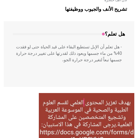
أذن أنف حنجرة
- هل تعلم أن الأبلق نوع من الفنون الهندسية التي ارتبطت
بالعمارة الإسلامية في بلاد الشام ومصر خاصة، حيث يحرص
تشريح الأنف والجيوب ووظيفتها
المعمار على بناء مداميكه وخاصة في الواجهات
هل تعلم؟
- هل تعلم أن الإبل تستطيع البقاء على قيد الحياة حتى لو فقدت
40% من ماء جسمها ويعود ذلك لقدرتها على تغيير درجة حرارة
جسمها تبعاً لتغير درجة حرارة الجو،
- هل تعلم أن أبقراط كتب في الطب أربعة مؤلفات هي:
الحكم، الأدلة، تنظيم التغذية، ورسالته في جروح الرأس. ويعود
له الفضل بأنه حرر الطب من الدين والفلسفة.