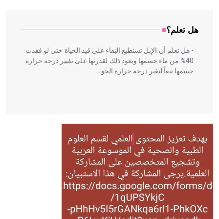
هل تعلم؟
- هل تعلم أن الإبل تستطيع البقاء على قيد الحياة حتى لو فقدت
40% من ماء جسمها ويعود ذلك لقدرتها على تغيير درجة حرارة
جسمها تبعاً لتغير درجة حرارة الجو،
- هل تعلم أن أبقراط كتب في الطب أربعة مؤلفات هي:
الحكم، الأدلة، تنظيم التغذية، ورسالته في جروح الرأس. ويعود
له الفضل بأنه حرر الطب من الدين والفلسفة.
- هل تعلم أن المرجان إفراز حيواني يتكون في البحر ويتركب
من مادة كربونات الكلسيوم، وهو أحمر أو شديد الحمرة وهو
أجود أنواعه، ويمتاز بكبر الحجم ويسمى الش