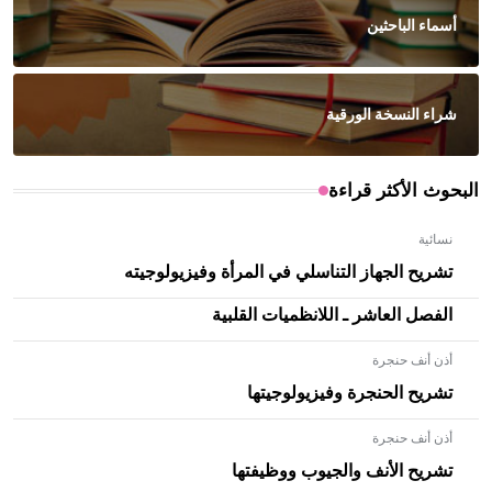
أسماء الباحثين
شراء النسخة الورقية
البحوث الأكثر قراءة
نسائية
تشريح الجهاز التناسلي في المرأة وفيزيولوجيته
الفصل العاشر ـ اللانظميات القلبية
أذن أنف حنجرة
تشريح الحنجرة وفيزيولوجيتها
أذن أنف حنجرة
- هل تعلم أن الأبلق نوع من الفنون الهندسية التي ارتبطت
بالعمارة الإسلامية في بلاد الشام ومصر خاصة، حيث يحرص
تشريح الأنف والجيوب ووظيفتها
المعمار على بناء مداميكه وخاصة في الواجهات