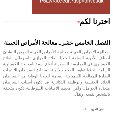
اخترنا لكم
هل تعلم أن الأبسيد كلمة فرنسية اللفظ تم اعتمادها مصطلحاً
أثرياً يستخدم في العمارة عموماً وفي العمارة الدينية الخاصة
بالكنائس خصوصاً، وفي الإنكليزية أب
الفصل الخامس عشر ـ معالجة الأمراض الخبيثة
معالجة الأمراض الخبيثة معالجة الأمراض الخبيثة المرض التنشُئِيّ
أصناف الأدوية السامة للخلايا العلاج الجهازي للسرطان العلاج
الكيمياوي في الممارسة السريرية أنواع أدوية المعالجة الكيمياوية
- هل تعلم أن أبجر Abgar اسم معروف جيداً يعود إلى عدد من
الملوك الذين حكموا مدينة إديسا (الرها) من أبجر الأول وحتى
السامة للخلايا تطوير العلاج بالأدوية المضادة للسرطان التأثيرات
التاسع، وهم ينتسبون إلى أسرة أوسروين
الضارة للمعالجة الكيمياوية السامة للخلايا الوقاية من السرطان
الخلايا الجنسية والوظيفة التكاثرية قد تكون أسباب السرطان
متعدّدة العوامل، ولكن معظم الإصابات السرطانية تكون متعلقة
بالشخص نفسه، وتقلّ...
- هل تعلم أن الأبجدية الكنعانية تتألف من /22/ علامة كتابية
sign تكتب منفصلة غير متصلة، وتعتمد المبدأ الأكوروفوني،
اقرأ المزيد
حيث تقتصر القيمة الصوتية للعلامة الك