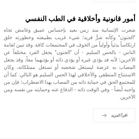
أمور قانونية وأخلاقية في الطب النفسي
شعرت الإنسانية منذ زمن بعيد بإحساس عميق وغامض تجاه
"الجنون" وكأنه شرٌّ فريد؛ شيء غريب بطبيعته وخطورته خلق
ارتكاساً بدئياً وأولياً من الخوف في المجتمعات كافة. وقد تبين لعامة
الناس - بالحس السليم - أن "الجنون" يجعل الفرد مختلفاً عن
الآخرين؛ لأنه قد يؤذي غيره أو يؤذي ذاته أو يؤذيهما معاً، وقد يجعل
المصاب به عرضة ليستغل شخصه أو تستغل ممتلكاته، وكان
الاستنتاج المنطقي والأخلاقي لهذا الحس السليم هو التالي: كما أن
للمجتمع الحق في حماية ذاته من المصاب بهذا الاضطراب؛ فإن من
واجبه أيضاً - وفي الوقت ذاته - الدفاع عنه وحمايته من نفسه ومن
الآخرين.
اقرأ المزيد