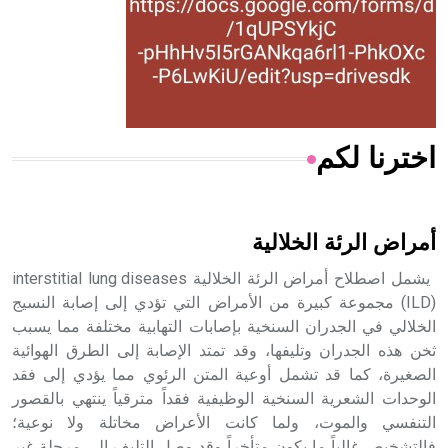
- هل تعلم أن المرجان إفراز حيواني يتكون في البحر ويتركب
من مادة كربونات الكلسيوم، وهو أحمر أو شديد الحمرة وهو
أجود أنواعه، ويمتاز بكبر الحجم ويسمى الش
اخترنا لكم
هل تعلم أن الأبسيد كلمة فرنسية اللفظ تم اعتمادها مصطلحاً
أثرياً يستخدم في العمارة عموماً وفي العمارة الدينية الخاصة
بالكنائس خصوصاً، وفي الإنكليزية أب
أمراض الرئة الخلالية
يشمل اصطلاح أمراض الرئة الخلالية interstitial lung diseases
(ILD) مجموعة كبيرة من الأمراض التي تؤدي إلى إصابة النسيج
الخلالي في الجدران السنخية بإصابات التهابية مختلفة مما يسبب
- هل تعلم أن أبجر Abgar اسم معروف جيداً يعود إلى عدد من
الملوك الذين حكموا مدينة إديسا (الرها) من أبجر الأول وحتى
ثخن هذه الجدران وتليفها، وقد تمتد الإصابة إلى الطرق الهوائية
التاسع، وهم ينتسبون إلى أسرة أوسروين
الصغيرة، كما قد تشمل أوعية المتن الرئوي مما يؤدي إلى فقد
الوحدات الشعرية السنخية الوظيفية فقداً مترقياً ينتهي بالقصور
التنفسي والموت، ولما كانت الأعراض مخاتلة ولا نوعية؛
فالتشخيص غالباً ما يكون متأخراً وقد وصل التليف إلى مرحلة غير