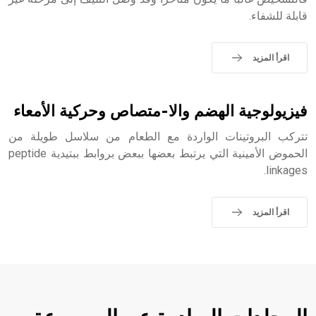
قابلة للشفاء.
- هل تعلم أن الأبجدية الكنعانية تتألف من /22/ علامة كتابية
sign تكتب منفصلة غير متصلة، وتعتمد المبدأ الأكوروفوني،
حيث تقتصر القيمة الصوتية للعلامة الك
اقرأ المزيد
فيزيولوجية الهضم والا-متصاص وحركية الأمعاء
تتركب البروتينات الواردة مع الطعام من سلاسل طويلة من
الحموض الأمينية التي يرتبط بعضها ببعض بروابط ببتيدية peptide
linkages.
اقرأ المزيد