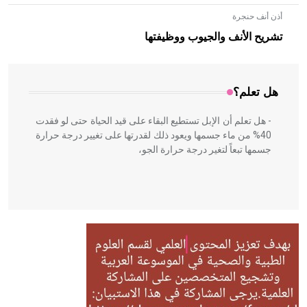
أذن أنف حنجرة
- هل تعلم أن الأبلق نوع من الفنون الهندسية التي ارتبطت
بالعمارة الإسلامية في بلاد الشام ومصر خاصة، حيث يحرص
تشريح الأنف والجيوب ووظيفتها
المعمار على بناء مداميكه وخاصة في الواجهات
هل تعلم؟
- هل تعلم أن الإبل تستطيع البقاء على قيد الحياة حتى لو فقدت
40% من ماء جسمها ويعود ذلك لقدرتها على تغيير درجة حرارة
جسمها تبعاً لتغير درجة حرارة الجو،
- هل تعلم أن أبقراط كتب في الطب أربعة مؤلفات هي:
الحكم، الأدلة، تنظيم التغذية، ورسالته في جروح الرأس. ويعود
له الفضل بأنه حرر الطب من الدين والفلسفة.