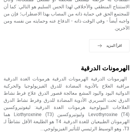
الاستنتاج المنطقي والأخلاقي لهذا الحس السليم هو التالي: كما أن
للمجتمع الحق في حماية ذاته من المصاب بهذا الاضطراب؛ فإن من
واجبه أيضاً - وفي الوقت ذاته - الدفاع عنه وحمايته من نفسه ومن
- هل تعلم أن الأبجدية الكنعانية تتألف من /22/ علامة كتابية
الآخرين.
sign تكتب منفصلة غير متصلة، وتعتمد المبدأ الأكوروفوني،
حيث تقتصر القيمة الصوتية للعلامة الك
اقرأ المزيد
الهرمونات الدرقية
الهرمونات الدرقية الهرمونات الدرقية هرمونات الغدة الدرقية
مراقبة العلاج بالأدوية المضادة للدرق الفيزيولوجيا والحركية
الدوائية اليود واليود المشع معالجة قصور الدرق علاج فرط نشاط
الدرق تحت السريري الأدوية المضادة للدرق وفرط نشاط الدرق
العلاجات البيولوجية هرمونات الغدة الدرقية: ليفوتيروكسين
Levothyroxine (T4) وليوتيروكسين Liothyroxnine (T3) هما
الهرمونان الطبيعيان للغدة الدرقية. T4 هو الطليعة الأقل نشاطاً لـ
T3، وهو الوسيط الرئيسي للتأثير الفيزيولوجي....