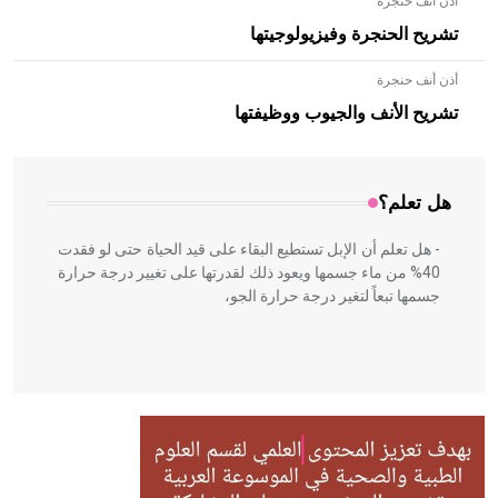
أذن أنف حنجرة
تشريح الحنجرة وفيزيولوجيتها
أذن أنف حنجرة
- هل تعلم أن الأبلق نوع من الفنون الهندسية التي ارتبطت
بالعمارة الإسلامية في بلاد الشام ومصر خاصة، حيث يحرص
تشريح الأنف والجيوب ووظيفتها
المعمار على بناء مداميكه وخاصة في الواجهات
هل تعلم؟
- هل تعلم أن الإبل تستطيع البقاء على قيد الحياة حتى لو فقدت
40% من ماء جسمها ويعود ذلك لقدرتها على تغيير درجة حرارة
جسمها تبعاً لتغير درجة حرارة الجو،
- هل تعلم أن أبقراط كتب في الطب أربعة مؤلفات هي:
الحكم، الأدلة، تنظيم التغذية، ورسالته في جروح الرأس. ويعود
له الفضل بأنه حرر الطب من الدين والفلسفة.