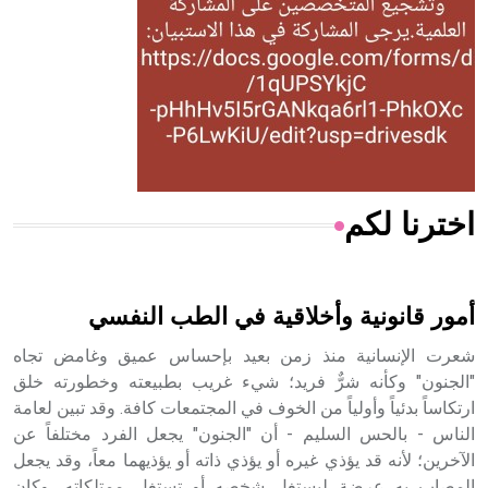
- هل تعلم أن المرجان إفراز حيواني يتكون في البحر ويتركب
من مادة كربونات الكلسيوم، وهو أحمر أو شديد الحمرة وهو
أجود أنواعه، ويمتاز بكبر الحجم ويسمى الش
اخترنا لكم
هل تعلم أن الأبسيد كلمة فرنسية اللفظ تم اعتمادها مصطلحاً
أثرياً يستخدم في العمارة عموماً وفي العمارة الدينية الخاصة
بالكنائس خصوصاً، وفي الإنكليزية أب
أمور قانونية وأخلاقية في الطب النفسي
شعرت الإنسانية منذ زمن بعيد بإحساس عميق وغامض تجاه
"الجنون" وكأنه شرٌّ فريد؛ شيء غريب بطبيعته وخطورته خلق
ارتكاساً بدئياً وأولياً من الخوف في المجتمعات كافة. وقد تبين لعامة
- هل تعلم أن أبجر Abgar اسم معروف جيداً يعود إلى عدد من
الملوك الذين حكموا مدينة إديسا (الرها) من أبجر الأول وحتى
الناس - بالحس السليم - أن "الجنون" يجعل الفرد مختلفاً عن
التاسع، وهم ينتسبون إلى أسرة أوسروين
الآخرين؛ لأنه قد يؤذي غيره أو يؤذي ذاته أو يؤذيهما معاً، وقد يجعل
المصاب به عرضة ليستغل شخصه أو تستغل ممتلكاته، وكان