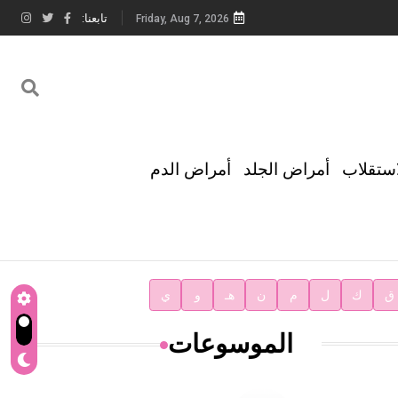
تابعنا:
Friday, Aug 7, 2026
استقلاب
أمراض الجلد
أمراض الدم
ق
ك
ل
م
ن
هـ
و
ي
الموسوعات