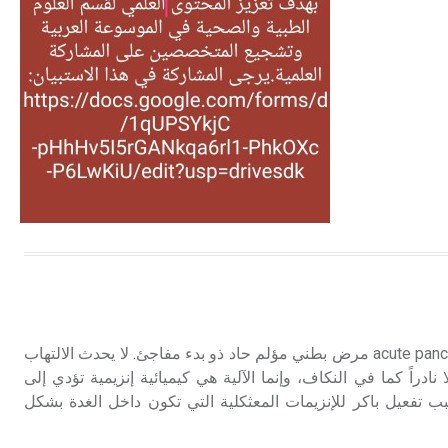
التغذية، ورسالته في جروح الرأس.
ويعود له الفضل بأنه حرر الطب من
الدين والفلسفة.
- هل تعلم أن المرجان إفراز حيواني
يتكون في البحر ويتركب من مادة
كربونات الكلسيوم، وهو أحمر أو شديد
الحمرة وهو أجود أنواعه، ويمتاز بكبر
الحجم ويسمى الش
هل تعلم أن الأبسيد كلمة فرنسية اللفظ
تم اعتمادها مصطلحاً أثرياً يستخدم في
العمارة عموماً وفي العمارة الدينية
الخاصة بالكنائس خصوصاً، وفي
التهاب المعثكلة الحاد acute pancreatitis مرض بطني مؤلم حاد ذو بدء مفاجئ. لا يحدث الالتهاب
الإنكليزية أب
راً كما في النكاف، وإنما الآلية هي كيميائية إنزيمية تؤدي إلى
ب تفعيل باكر للإنزيمات المعثكلية التي تكون داخل الغدة بشكل
- هل تعلم أن أبجر Abgar اسم معروف
جيداً يعود إلى عدد من الملوك الذين