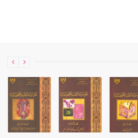
حكموا مدينة إديسا (الرها) من أبجر الأول
وحتى التاسع، وهم ينتسبون إلى أسرة
أوسروين
- هل تعلم أن الأبجدية الكنعانية تتألف من
/22/ علامة كتابية sign تكتب منفصلة
غير متصلة، وتعتمد المبدأ الأكوروفوني،
حيث تقتصر القيمة الصوتية للعلامة الك