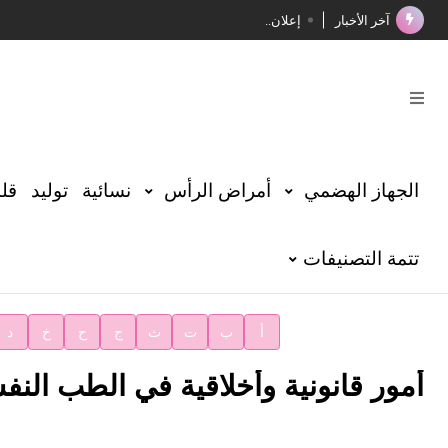
آخر الأخبار
إعلان..
فوز الأستاذ الدكتور محمود السيد بجائزة مجمع الملك سليما
صدور المجلد الثامن عشر من الموسوعة الطبية
صدور المجلد السابع من موسوعة الآثار في سورية
توصيات مجلس الإدارة
الجهاز الهضمي
أمراض الرأس
نسائية
توليد
قلب
شهر الكتاب السوري
تتمة التصنيفات
الأستاذ إياد خالد الطباع مدير عام لهيئة الموسوعة العربية
دار الفكر الموزع الحصري لمنشورات هيئة الموسوعة العرب
أ
ب
ت
ث
ج
ح
خ
د
أمور قانونية وأخلاقية في الطب الن