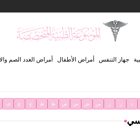
ن العالمي للغة العربية
ية
جهاز التنفس
أمراض الأطفال
أمراض الغدد الصم وال
ية
ذ
ر
ز
س
ش
ص
ض
ط
ظ
ع
غ
ف
فسي