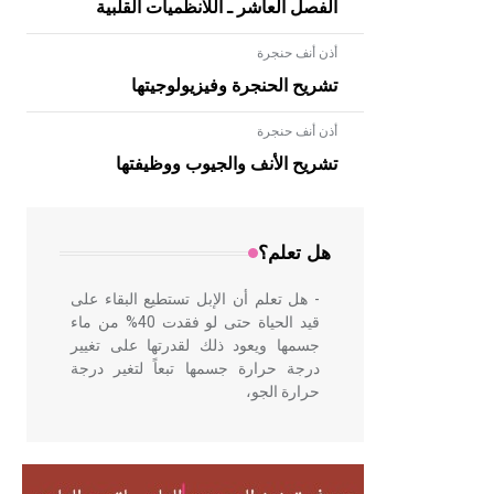
الفصل العاشر ـ اللانظميات القلبية
أذن أنف حنجرة
تشريح الحنجرة وفيزيولوجيتها
أذن أنف حنجرة
- هل تعلم أن الأبلق نوع من الفنون
الهندسية التي ارتبطت بالعمارة الإسلامية
تشريح الأنف والجيوب ووظيفتها
في بلاد الشام ومصر خاصة، حيث يحرص
المعمار على بناء مداميكه وخاصة في
الواجهات
هل تعلم؟
- هل تعلم أن الإبل تستطيع البقاء على
قيد الحياة حتى لو فقدت 40% من ماء
جسمها ويعود ذلك لقدرتها على تغيير
درجة حرارة جسمها تبعاً لتغير درجة
حرارة الجو،
- هل تعلم أن أبقراط كتب في الطب
أربعة مؤلفات هي: الحكم، الأدلة، تنظيم