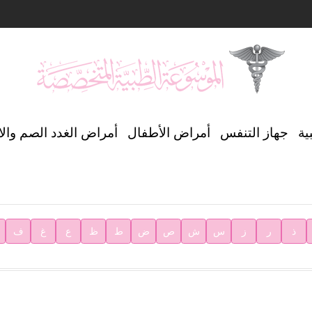
ن العالمي للغة العربية
ية
جهاز التنفس
أمراض الأطفال
أمراض الغدد الصم وال
ية
ذ
ر
ز
س
ش
ص
ض
ط
ظ
ع
غ
ف