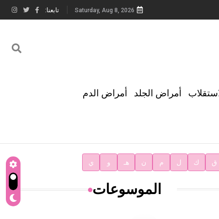
تابعنا:
Saturday, Aug 8, 2026
استقلاب
أمراض الجلد
أمراض الدم
ق
ك
ل
م
ن
هـ
و
ي
الموسوعات