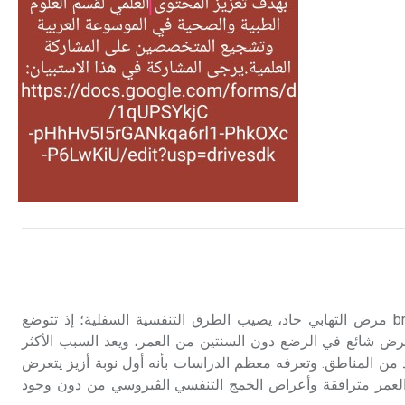
التغذية، ورسالته في جروح الرأس.
ويعود له الفضل بأنه حرر الطب من
الدين والفلسفة.
- هل تعلم أن المرجان إفراز حيواني
يتكون في البحر ويتركب من مادة
كربونات الكلسيوم، وهو أحمر أو شديد
الحمرة وهو أجود أنواعه، ويمتاز بكبر
الحجم ويسمى الش
هل تعلم أن الأبسيد كلمة فرنسية اللفظ
تم اعتمادها مصطلحاً أثرياً يستخدم في
العمارة عموماً وفي العمارة الدينية
الخاصة بالكنائس خصوصاً، وفي
التهاب القصيبات bronchiolitis مرض التهابي حاد، يصيب الطرق التنفسية السفلية؛ إذ تتوضع
الإنكليزية أب
رض شائع في الرضع دون السنتين من العمر، ويعد السبب الأكثر
 من المناطق. وتعرفه معظم الدراسات بأنه أول نوبة أزيز يتعرض
- هل تعلم أن أبجر Abgar اسم معروف
العمر مترافقة وأعراض الخمج التنفسي الڤيروسي من دون وجود
جيداً يعود إلى عدد من الملوك الذين