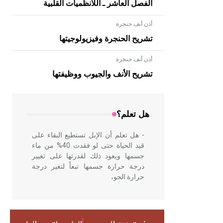
الفصل العاشر ـ اللانظميات القلبية
أذن أنف حنجرة
تشريح الحنجرة وفيزيولوجيتها
أذن أنف حنجرة
- هل تعلم أن الأبلق نوع من الفنون
الهندسية التي ارتبطت بالعمارة الإسلامية
تشريح الأنف والجيوب ووظيفتها
في بلاد الشام ومصر خاصة، حيث يحرص
المعمار على بناء مداميكه وخاصة في
الواجهات
هل تعلم؟
- هل تعلم أن الإبل تستطيع البقاء على
قيد الحياة حتى لو فقدت 40% من ماء
جسمها ويعود ذلك لقدرتها على تغيير
درجة حرارة جسمها تبعاً لتغير درجة
حرارة الجو،
- هل تعلم أن أبقراط كتب في الطب
أربعة مؤلفات هي: الحكم، الأدلة، تنظيم