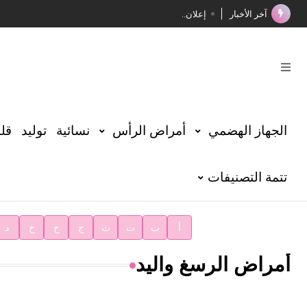
آخر الأخبار
إعلان..
فوز الأستاذ الدكتور محمود السيد بجائزة مجمع الملك سليما
صدور المجلد الثامن عشر من الموسوعة الطبية
صدور المجلد السابع من موسوعة الآثار في سورية
توصيات مجلس الإدارة
الجهاز الهضمي
أمراض الرأس
نسائية
توليد
قلب
شهر الكتاب السوري
تتمة التصنيفات
الأستاذ إياد خالد الطباع مدير عام لهيئة الموسوعة العربية
دار الفكر الموزع الحصري لمنشورات هيئة الموسوعة العرب
أ
ب
ت
ث
ج
ح
خ
د
أمراض الرسغ واليد