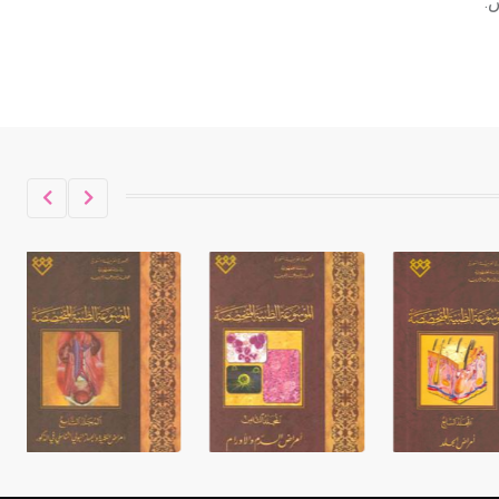
.
حكموا مدينة إديسا (الرها) من أبجر الأول
وحتى التاسع، وهم ينتسبون إلى أسرة
أوسروين
- هل تعلم أن الأبجدية الكنعانية تتألف من
/22/ علامة كتابية sign تكتب منفصلة
غير متصلة، وتعتمد المبدأ الأكوروفوني،
حيث تقتصر القيمة الصوتية للعلامة الك