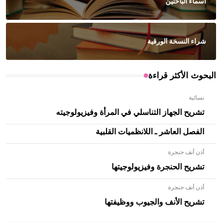
أسماء الباحثين
شراء النسخة الورقية
البحوث الأكثر قراءة
نسائية
تشريح الجهاز التناسلي في المرأة وفيزيولوجيته
الفصل العاشر ـ اللانظميات القلبية
أذن أنف حنجرة
تشريح الحنجرة وفيزيولوجيتها
أذن أنف حنجرة
- هل تعلم أن الأبلق نوع من الفنون الهندسية التي ارتبطت
بالعمارة الإسلامية في بلاد الشام ومصر خاصة، حيث يحرص
تشريح الأنف والجيوب ووظيفتها
المعمار على بناء مداميكه وخاصة في الواجهات