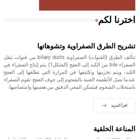
اخترنا لكم
هل تعلم أن الأبسيد كلمة فرنسية اللفظ تم اعتمادها مصطلحاً
أثرياً يستخدم في العمارة عموماً وفي العمارة الدينية الخاصة
بالكنائس خصوصاً، وفي الإنكليزية أب
تشريح الطرق الصفراوية وتشوهاتها
تتألف الطرق (القنوات) الصفراوية biliary ducts من قنوات تنقل
الصفراء bile من الكبد إلى العفج (الشكل1). يتم إنتاج الصفراء في
الكبد، ويتم تخزينها وتكثيفها في المرارة التي تطلقها إلى العفج
- هل تعلم أن أبجر Abgar اسم معروف جيداً يعود إلى عدد من
الملوك الذين حكموا مدينة إديسا (الرها) من أبجر الأول وحتى
عندما تصل الأطعمة الغنية بالشحوم إلى جوف العفج. تقوم الصفراء
التاسع، وهم ينتسبون إلى أسرة أوسروين
باستحلاب الشحوم فيتمكن المعي الدقيق من هضمها وامتصاصها.
اقرأ المزيد
- هل تعلم أن الأبجدية الكنعانية تتألف من /22/ علامة كتابية
sign تكتب منفصلة غير متصلة، وتعتمد المبدأ الأكوروفوني،
المناعة الخلقية
حيث تقتصر القيمة الصوتية للعلامة الك