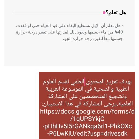
هل تعلم؟
- هل تعلم أن الإبل تستطيع البقاء على قيد الحياة حتى لو فقدت
40% من ماء جسمها ويعود ذلك لقدرتها على تغيير درجة حرارة
جسمها تبعاً لتغير درجة حرارة الجو،
- هل تعلم أن أبقراط كتب في الطب أربعة مؤلفات هي:
الحكم، الأدلة، تنظيم التغذية، ورسالته في جروح الرأس. ويعود
له الفضل بأنه حرر الطب من الدين والفلسفة.
- هل تعلم أن المرجان إفراز حيواني يتكون في البحر ويتركب
من مادة كربونات الكلسيوم، وهو أحمر أو شديد الحمرة وهو
أجود أنواعه، ويمتاز بكبر الحجم ويسمى الش