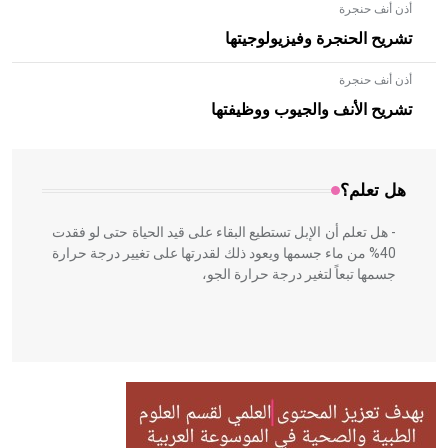
أذن أنف حنجرة
تشريح الحنجرة وفيزيولوجيتها
أذن أنف حنجرة
- هل تعلم أن الأبلق نوع من الفنون الهندسية التي ارتبطت
بالعمارة الإسلامية في بلاد الشام ومصر خاصة، حيث يحرص
تشريح الأنف والجيوب ووظيفتها
المعمار على بناء مداميكه وخاصة في الواجهات
هل تعلم؟
- هل تعلم أن الإبل تستطيع البقاء على قيد الحياة حتى لو فقدت
40% من ماء جسمها ويعود ذلك لقدرتها على تغيير درجة حرارة
جسمها تبعاً لتغير درجة حرارة الجو،
- هل تعلم أن أبقراط كتب في الطب أربعة مؤلفات هي:
الحكم، الأدلة، تنظيم التغذية، ورسالته في جروح الرأس. ويعود
له الفضل بأنه حرر الطب من الدين والفلسفة.