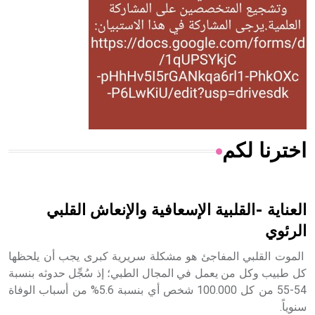
- هل تعلم أن المرجان إفراز حيواني يتكون في البحر ويتركب
من مادة كربونات الكلسيوم، وهو أحمر أو شديد الحمرة وهو
أجود أنواعه، ويمتاز بكبر الحجم ويسمى الش
اخترنا لكم
هل تعلم أن الأبسيد كلمة فرنسية اللفظ تم اعتمادها مصطلحاً
أثرياً يستخدم في العمارة عموماً وفي العمارة الدينية الخاصة
بالكنائس خصوصاً، وفي الإنكليزية أب
العناية -القلبية الإسعافية والإنعاش القلبي
الرئوي
الموت القلبي المفاجئ هو مشكلة سريرية كبرى يجب أن يلحظها
- هل تعلم أن أبجر Abgar اسم معروف جيداً يعود إلى عدد من
كل طبيب وكل من يعمل في المجال الطبي؛ إذ سُجِّل حدوثه بنسبة
الملوك الذين حكموا مدينة إديسا (الرها) من أبجر الأول وحتى
54-55 من كل 100.000 شخص أي بنسبة 5.6% من أسباب الوفاة
التاسع، وهم ينتسبون إلى أسرة أوسروين
سنوياً.