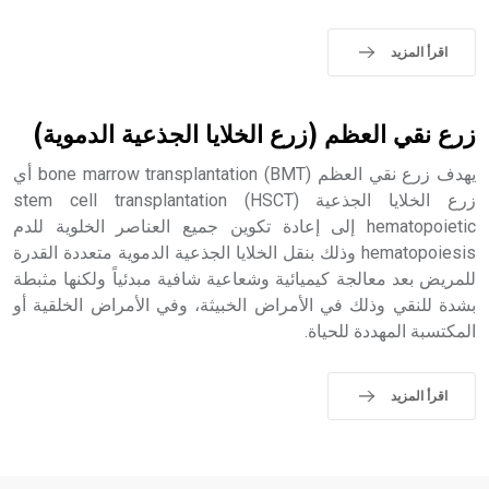
اقرأ المزيد
- هل تعلم أن الأبجدية الكنعانية تتألف من /22/ علامة كتابية
sign تكتب منفصلة غير متصلة، وتعتمد المبدأ الأكوروفوني،
زرع نقي العظم (زرع الخلايا الجذعية الدموية)
حيث تقتصر القيمة الصوتية للعلامة الك
يهدف زرع نقي العظم bone marrow transplantation (BMT) أي
زرع الخلايا الجذعية stem cell transplantation (HSCT)
hematopoietic إلى إعادة تكوين جميع العناصر الخلوية للدم
hematopoiesis وذلك بنقل الخلايا الجذعية الدموية متعددة القدرة
للمريض بعد معالجة كيميائية وشعاعية شافية مبدئياً ولكنها مثبطة
بشدة للنقي وذلك في الأمراض الخبيثة، وفي الأمراض الخلقية أو
المكتسبة المهددة للحياة.
اقرأ المزيد