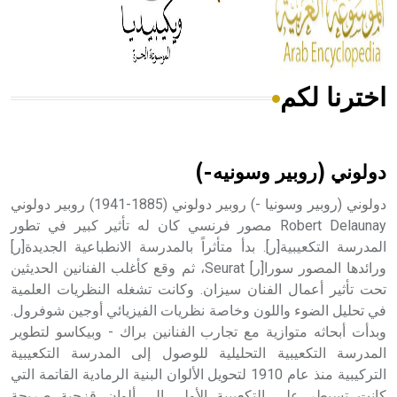
من مادة كربونات الكلسيوم، وهو أحمر أو شديد الحمرة وهو
أجود أنواعه، ويمتاز بكبر الحجم ويسمى الش
اخترنا لكم
هل تعلم أن الأبسيد كلمة فرنسية اللفظ تم اعتمادها مصطلحاً
أثرياً يستخدم في العمارة عموماً وفي العمارة الدينية الخاصة
بالكنائس خصوصاً، وفي الإنكليزية أب
دولوني (روبير وسونيه-)
دولوني (روبير وسونيا -) روبير دولوني (1885-1941) روبير دولوني
Robert Delaunay مصور فرنسي كان له تأثير كبير في تطور
المدرسة التكعيبية[ر]. بدأ متأثراً بالمدرسة الانطباعية الجديدة[ر]
- هل تعلم أن أبجر Abgar اسم معروف جيداً يعود إلى عدد من
الملوك الذين حكموا مدينة إديسا (الرها) من أبجر الأول وحتى
ورائدها المصور سورا[ر] Seurat، ثم وقع كأغلب الفنانين الحديثين
التاسع، وهم ينتسبون إلى أسرة أوسروين
تحت تأثير أعمال الفنان سيزان. وكانت تشغله النظريات العلمية
في تحليل الضوء واللون وخاصة نظريات الفيزيائي أوجين شوفرول.
وبدأت أبحاثه متوازية مع تجارب الفنانين براك - وبيكاسو لتطوير
المدرسة التكعيبية التحليلية للوصول إلى المدرسة التكعيبية
التركيبية منذ عام 1910 لتحويل الألوان البنية الرمادية القاتمة التي
- هل تعلم أن الأبجدية الكنعانية تتألف من /22/ علامة كتابية
كانت تسيطر على التكعيبية الأولى إلى ألوان قزحية صريحة