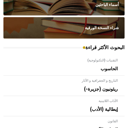
أسماء الباحثين
شراء النسخة الورقية
البحوث الأكثر قراءة
التقنيات (التكنولوجية)
الحاسوب
التاريخ و الجغرافية و الآثار
ريئونيون (جزيرة-)
الآداب اللاتينية
إيطالية (الأدب)
القانون
- هل تعلم أن الأبلق نوع من الفنون الهندسية التي ارتبطت
بالعمارة الإسلامية في بلاد الشام ومصر خاصة، حيث يحرص