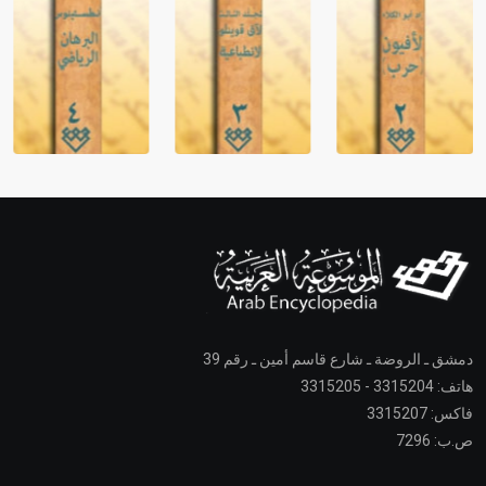
دمشق ـ الروضة ـ شارع قاسم أمين ـ رقم 39
هاتف: 3315204 - 3315205
فاكس: 3315207
ص.ب: 7296