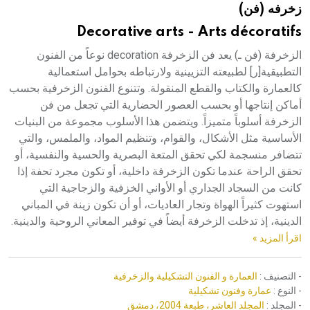
زخرفه (فن)
هيئة الموسوعة العربية تطلق موسوعات جديدة في عام 2026
Decorative arts - Arts décoratifs
الزخرفة (فن ـ) يعد فن الزخرفة decoration نوعاً من الفنون
التطبيقية[ر] لطبيعته التزيينية ولارتباطه بحوامل استعمالية
كالعمارة والكتاب والقطع المنقولة. وتتنوع الفنون الزخرفية بحسب
أماكن إنتاجها أو بحسب العصور الحضارية التي تجعل من فن
الزخرفة أسلوباً متميزاً. ويتضمن هذا الأسلوب مجموعة من البنيات
الأساسية مثل الأشكال، والقوام، وتنظيم المواد، والملمس، والتي
تتضافر منسجمة لكي تحقق المتعة البصرية والحسية والنفسية، أو
تحقق الراحة عندما تكون الزخرفة داخلية، أو تكون مجرد تحفة إذا
كانت من السجاد الجداري أو الأواني الخزفية والزجاجية التي
استهوت كثيراً الهواة وتجار العاديات، أو أن تكون زينة في المباني
الدينية، إذ تدخلت الزخرفة أيضاً في توفير المعاني الروحية والدينية.
اقرأ المزيد »
- التصنيف :
العمارة و الفنون التشكيلية والزخرفية
- النوع :
عمارة وفنون تشكيلية
- المجلد :
المجلد العاشر، طبعة 2004، دمشق