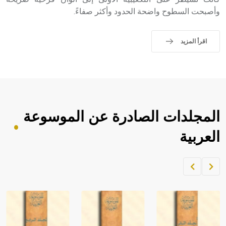
sign تكتب منفصلة غير متصلة، وتعتمد المبدأ الأكوروفوني،
وأصبحت السطوح واضحة الحدود وأكثر صفاءً.
حيث تقتصر القيمة الصوتية للعلامة الك
اقرأ المزيد
المجلدات الصادرة عن الموسوعة
العربية