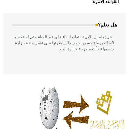
القواعد الآمرة
المعمار على بناء مداميكه وخاصة في الواجهات
هل تعلم؟
- هل تعلم أن الإبل تستطيع البقاء على قيد الحياة حتى لو فقدت
40% من ماء جسمها ويعود ذلك لقدرتها على تغيير درجة حرارة
جسمها تبعاً لتغير درجة حرارة الجو،
- هل تعلم أن أبقراط كتب في الطب أربعة مؤلفات هي:
الحكم، الأدلة، تنظيم التغذية، ورسالته في جروح الرأس. ويعود
له الفضل بأنه حرر الطب من الدين والفلسفة.
- هل تعلم أن المرجان إفراز حيواني يتكون في البحر ويتركب