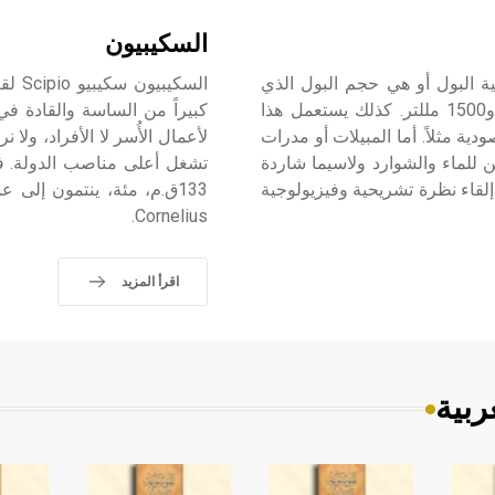
السكيبيون
إدرار البول diuresis هي طرح الكلية البول أو هي حجم البول الذي
السك
يطرحه الإنسان في 24 ساعة، ويراوح هذا الحجم بين 1000 و1500 مللتر. كذلك يستعمل هذا
كبيراً من الساسة والقادة في
دية مثلاً. أما المبيلات أو مدرات
لأعمال الأُسر لا الأفراد، ولا
 الكليتين للماء والشوارد ولاسيما شاردة
 إلقاء نظرة تشريحية وفيزيولوجية
133ق.م، مئة، ينتمون إل
Cornelius.
اقرأ المزيد
ربية