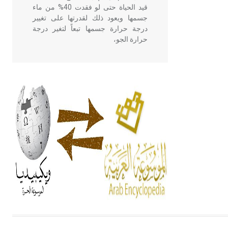
قيد الحياة حتى لو فقدت 40% من ماء
جسمها ويعود ذلك لقدرتها على تغيير
درجة حرارة جسمها تبعاً لتغير درجة
حرارة الجو،
- هل تعلم أن أبقراط كتب في الطب
أربعة مؤلفات هي: الحكم، الأدلة، تنظيم
التغذية، ورسالته في جروح الرأس.
ويعود له الفضل بأنه حرر الطب من
الدين والفلسفة.
- هل تعلم أن المرجان إفراز حيواني
يتكون في البحر ويتركب من مادة
كربونات الكلسيوم، وهو أحمر أو شديد
الحمرة وهو أجود أنواعه، ويمتاز بكبر
الحجم ويسمى الش
هل تعلم أن الأبسيد كلمة فرنسية اللفظ