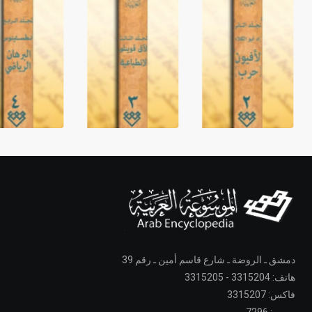
دمشق ـ الروضة ـ شارع قاسم أمين ـ رقم 39
هاتف: 3315204 - 3315205
فاكس: 3315207