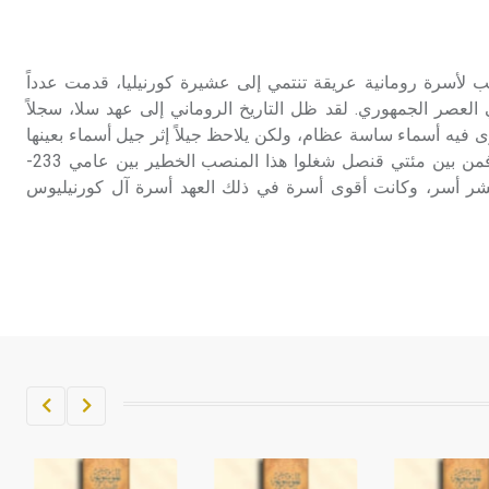
تم اعتمادها مصطلحاً أثرياً يستخدم في
العمارة عموماً وفي العمارة الدينية
الخاصة بالكنائس خصوصاً، وفي
يبيون سكيبيو Scipio لقب لأسرة رومانية عريقة تنتمي إلى عشيرة كورنيليا، قدمت عدداً
الإنكليزية أب
 العصر الجمهوري. لقد ظل التاريخ الروماني إلى عهد سلا، سجلاً
 نرى فيه أسماء ساسة عظام، ولكن يلاحظ جيلاً إثر جيل أسماء بعينها
- هل تعلم أن أبجر Abgar اسم معروف
تشغل أعلى مناصب الدولة. فمن بين مئتي قنصل شغلوا هذا المنصب الخطير بين عامي 233-
جيداً يعود إلى عدد من الملوك الذين
ى عشر أسر، وكانت أقوى أسرة في ذلك العهد أسرة آل كورنيليوس
حكموا مدينة إديسا (الرها) من أبجر الأول
وحتى التاسع، وهم ينتسبون إلى أسرة
أوسروين
- هل تعلم أن الأبجدية الكنعانية تتألف من
/22/ علامة كتابية sign تكتب منفصلة
غير متصلة، وتعتمد المبدأ الأكوروفوني،
حيث تقتصر القيمة الصوتية للعلامة الك