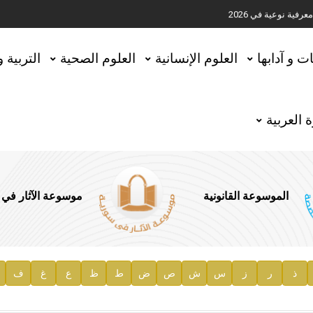
ية نوعية في 2026
تحقيق المخطوطات في العاصمة القطرية الدوحة
ات و آدابها
العلوم الإنسانية
العلوم الصحية
التربية 
 العربية
الموسوعة القانونية
موسوعة الآثار في
ذ
ر
ز
س
ش
ص
ض
ط
ظ
ع
غ
ف
ية