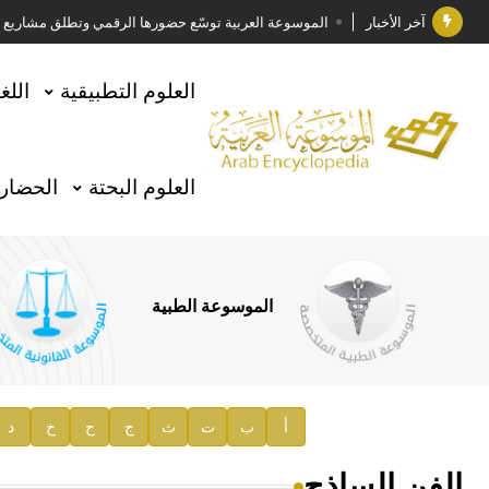
آخر الأخبار
الموسوعة العربية توسّع حضورها الرقمي وتطلق مشاريع معرف
فوز الأستاذ الدكتور وليد محمد السراقبي بجائزة كتارا ل
العلوم التطبيقية
اللغ
جائزة مجمع الملك سلمان العالمي للغة العربية 2025
الأستاذ إياد خالد الطباع مدير عام لهيئة الموسوعة العربية
العلوم البحتة
الحضارة
السيد محمد ياسين صالح وزيرا للثقافة
صدور المجلد الثامن من موسوعة الآثار في سورية
توصيات مجلس الإدارة
الموسوعة الطبية
صدور المجلد السابع من موسوعة الآثار في سورية
صدور المجلد الثامن عشر من الموسوعة الطبية
إعلان..
أ
ب
ت
ث
ج
ح
خ
د
دار الفكر الموزع الحصري لمنشورات هيئة الموسوعة العرب
الفن الساذج