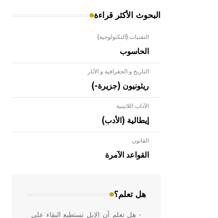
البحوث الأكثر قراءة
التقنيات (التكنولوجية)
الحاسوب
التاريخ و الجغرافية و الآثار
ريئونيون (جزيرة-)
الآداب اللاتينية
إيطالية (الأدب)
القانون
- هل تعلم أن الأبلق نوع من الفنون
الهندسية التي ارتبطت بالعمارة الإسلامية
القواعد الآمرة
في بلاد الشام ومصر خاصة، حيث يحرص
المعمار على بناء مداميكه وخاصة في
الواجهات
هل تعلم؟
- هل تعلم أن الإبل تستطيع البقاء على