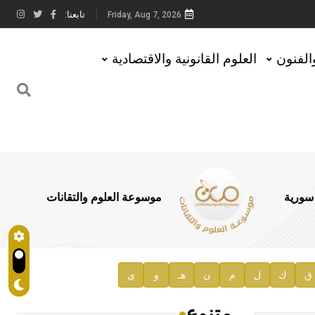
تابعنا:
Friday, Aug 7, 2026
والفنون
العلوم القانونية والاقتصادية
 سورية
موسوعة العلوم والتقانات
ق
ك
ل
م
ن
هـ
و
ي
متنوع