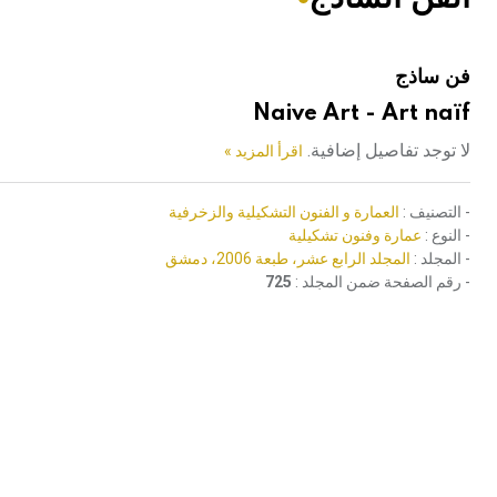
هيئة الموسوعة العربية تطلق موسوعات جديدة في عام 2026
فن ساذج
Naive Art - Art naïf
لا توجد تفاصيل إضافية.
اقرأ المزيد »
- التصنيف :
العمارة و الفنون التشكيلية والزخرفية
- النوع :
عمارة وفنون تشكيلية
- المجلد :
المجلد الرابع عشر، طبعة 2006، دمشق
- رقم الصفحة ضمن المجلد :
725