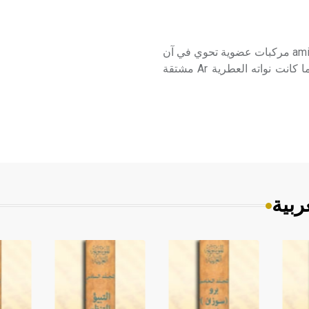
الأمينو فينولات الأمينو فينولات أو الفينولات الأمينية aminophenols مركبات عضوية تحوي في آن
واحد وظيفةً أمينية ووظيفة فينولية، صيغتها العامة: وأبسطها ما كانت نواته العطرية Ar مشتقة
ربية