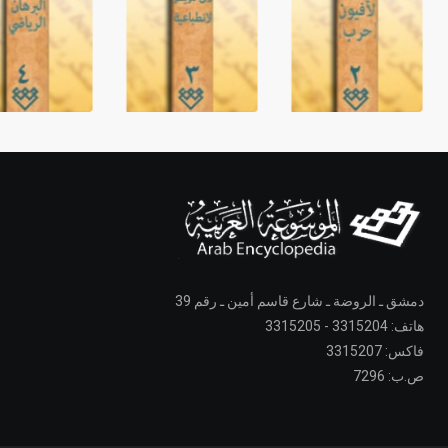
دمشق ـ الروضة ـ شارع قاسم أمين ـ رقم 39
هاتف: 3315204 - 3315205
فاكس: 3315207
ص.ب: 7296