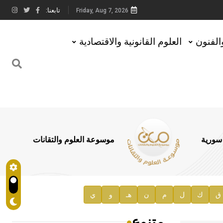
تابعنا:
Friday, Aug 7, 2026
والفنون
العلوم القانونية والاقتصادية
 سورية
موسوعة العلوم والتقانات
ق
ك
ل
م
ن
هـ
و
ي
متنوع