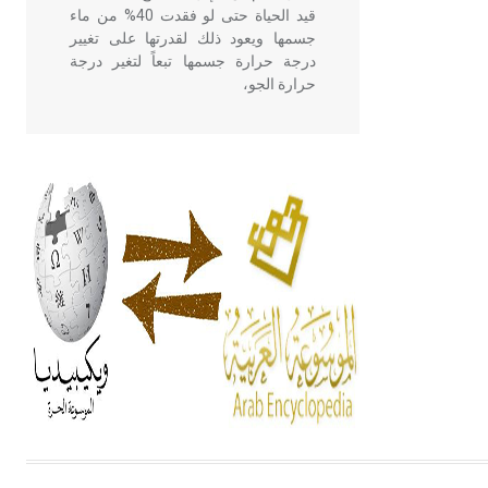
قيد الحياة حتى لو فقدت 40% من ماء
جسمها ويعود ذلك لقدرتها على تغيير
درجة حرارة جسمها تبعاً لتغير درجة
حرارة الجو،
- هل تعلم أن أبقراط كتب في الطب
أربعة مؤلفات هي: الحكم، الأدلة، تنظيم
التغذية، ورسالته في جروح الرأس.
ويعود له الفضل بأنه حرر الطب من
الدين والفلسفة.
- هل تعلم أن المرجان إفراز حيواني
يتكون في البحر ويتركب من مادة
كربونات الكلسيوم، وهو أحمر أو شديد
الحمرة وهو أجود أنواعه، ويمتاز بكبر
الحجم ويسمى الش
هل تعلم أن الأبسيد كلمة فرنسية اللفظ