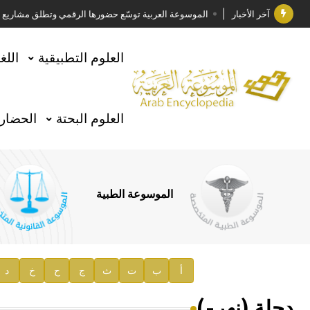
آخر الأخبار
الموسوعة العربية توسّع حضورها الرقمي وتطلق مشاريع معرف
فوز الأستاذ الدكتور وليد محمد السراقبي بجائزة كتارا ل
العلوم التطبيقية
اللغ
جائزة مجمع الملك سلمان العالمي للغة العربية 2025
الأستاذ إياد خالد الطباع مدير عام لهيئة الموسوعة العربية
العلوم البحتة
الحضارة
السيد محمد ياسين صالح وزيرا للثقافة
صدور المجلد الثامن من موسوعة الآثار في سورية
توصيات مجلس الإدارة
الموسوعة الطبية
صدور المجلد السابع من موسوعة الآثار في سورية
صدور المجلد الثامن عشر من الموسوعة الطبية
إعلان..
أ
ب
ت
ث
ج
ح
خ
د
دار الفكر الموزع الحصري لمنشورات هيئة الموسوعة العرب
دجلة (نهر-)