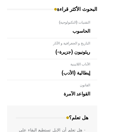
البحوث الأكثر قراءة
التقنيات (التكنولوجية)
الحاسوب
التاريخ و الجغرافية و الآثار
ريئونيون (جزيرة-)
الآداب اللاتينية
إيطالية (الأدب)
القانون
- هل تعلم أن الأبلق نوع من الفنون
الهندسية التي ارتبطت بالعمارة الإسلامية
القواعد الآمرة
في بلاد الشام ومصر خاصة، حيث يحرص
المعمار على بناء مداميكه وخاصة في
الواجهات
هل تعلم؟
- هل تعلم أن الإبل تستطيع البقاء على