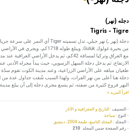
هيئة الموسوعة العربية تطلق موسوعات جديدة في عام 2026
دجله (نهر)
Tigris - Tigre
دجلة (نهر ـ) نهر جبلي، تدل تسميته r
مع العراق وتركيا لمسافة 42كم، ثم يدخل الأر
الارتفاع، ثم يدخل دجلة السهل الرسوبي، حيث يبدأ مجراه الأدنى عند 
طغيان مياهه على الأراضي الزراعية، وعند مدينة الكوت تقوم سدّة
دجلة هنا أعلى من نهر الفرات، ولهذا السبب شُقت جداول عدة من الضف
النهر فروع كثيرة من ضفته، ثم يتسع مجرى دجلة إلى أن يبلغ مدينة
اقرأ المزيد »
- التصنيف :
التاريخ و الجغرافية و الآثار
- النوع :
سياحة
- المجلد :
المجلد التاسع، طبعة 2004، دمشق
- رقم الصفحة ضمن المجلد :
210