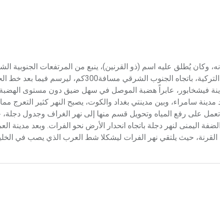
Tige أي النمر على سرعة جريانه، وكان يُطلق عليه اسم (ذو القرنين)، ينبع من المرتفعات الجنوبية 
من بحيرة غولوك Guluk، ويبلغ طوله 1718كم، ويجري في الأراضي التركية، باتجاه الجنوب الشرقي م
اضي العراقية عند مدينة فيشخابور، عابراً هضبة الموصل في سهل ضيق دون مستوى اله
مدينة سامراء، وبين مدينتي بغداد والكوت، يصبح النهر كثير التعرج مما
 تعمل على رفع المياه وتحويل قسم منها إلى نهر الغراف وجدول دجلة،
ة اليمنى لنهر دجلة باتجاه انحدار الأرض نحو الفرات. وبعد مدينة الع
 القرنة، حيث يلتقي نهر الفرات ليشكلا شط العرب الذي يصب في الخليج