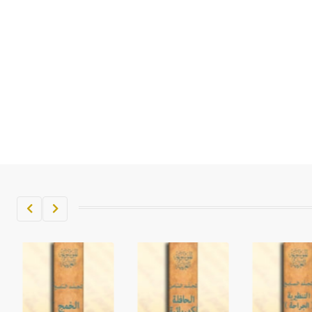
تم اعتمادها مصطلحاً أثرياً يستخدم في
العمارة عموماً وفي العمارة الدينية
الخاصة بالكنائس خصوصاً، وفي
الإنكليزية أب
- هل تعلم أن أبجر Abgar اسم معروف
جيداً يعود إلى عدد من الملوك الذين
حكموا مدينة إديسا (الرها) من أبجر الأول
وحتى التاسع، وهم ينتسبون إلى أسرة
أوسروين
- هل تعلم أن الأبجدية الكنعانية تتألف من
/22/ علامة كتابية sign تكتب منفصلة
غير متصلة، وتعتمد المبدأ الأكوروفوني،
حيث تقتصر القيمة الصوتية للعلامة الك