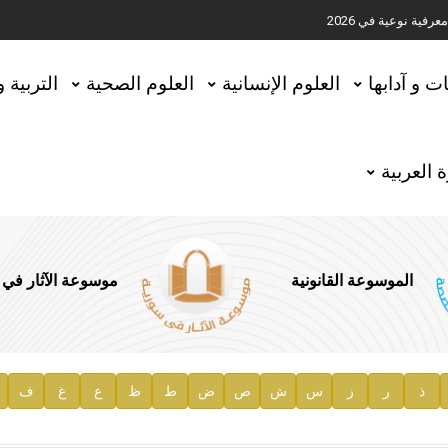
ية نوعية في 2026
تحقيق المخطوطات في العاصمة القطرية الدوحة
ات و آدابها
العلوم الإنسانية
العلوم الصحية
التربية 
 العربية
الموسوعة القانونية
موسوعة الآثار في
ذ
ر
ز
س
ش
ص
ض
ط
ظ
ع
غ
ف
ية