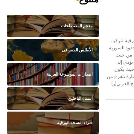
معجم المصطلحات
الشرقية لتركيا،
سافة300كم، ليرسم فيما بعد خط الحدود السورية
الأطلس الجغرافي
ضبة من حيث
 يؤدي إلى
 حيث يكون
اصدارات الموسوعة العربية
مارة تتفرع من
 العربي[ر].
أسماء الباحثين
شراء النسخة الورقية