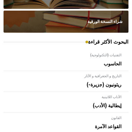
شراء النسخة الورقية
البحوث الأكثر قراءة
التقنيات (التكنولوجية)
الحاسوب
التاريخ و الجغرافية و الآثار
ريئونيون (جزيرة-)
الآداب اللاتينية
إيطالية (الأدب)
القانون
- هل تعلم أن الأبلق نوع من الفنون الهندسية التي ارتبطت
بالعمارة الإسلامية في بلاد الشام ومصر خاصة، حيث يحرص
القواعد الآمرة
المعمار على بناء مداميكه وخاصة في الواجهات