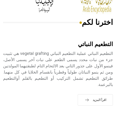
اخترنا لكم
هل تعلم أن الأبسيد كلمة فرنسية اللفظ تم اعتمادها مصطلحاً
أثرياً يستخدم في العمارة عموماً وفي العمارة الدينية الخاصة
بالكنائس خصوصاً، وفي الإنكليزية أب
التطعيم النباتي
التطعيم النباتي عملية التطعيم النباتي vegetal grafting هي تثبيت
جزء من نبات محدد يسمى الطعم على نبات آخر يسمى الأصل،
فينمو الأول على جذور الثاني بعد الالتحام التام لطبقتيهما المولدتين
- هل تعلم أن أبجر Abgar اسم معروف جيداً يعود إلى عدد من
الملوك الذين حكموا مدينة إديسا (الرها) من أبجر الأول وحتى
ومن ثم ينمو النباتان طولياً وقطرياً بانقسام الخلايا في كل منهما.
التاسع، وهم ينتسبون إلى أسرة أوسروين
طرائق التطعيم تشمل التركيب أو التطعيم بالقلم أوالتطعيم
بالبرعمة.
اقرأ المزيد
- هل تعلم أن الأبجدية الكنعانية تتألف من /22/ علامة كتابية
sign تكتب منفصلة غير متصلة، وتعتمد المبدأ الأكوروفوني،