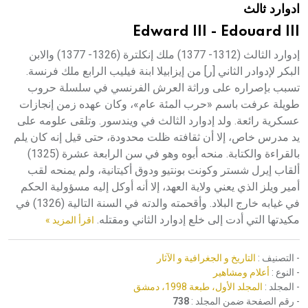
ادوارد ثالث
هيئة الموسوعة العربية تطلق موسوعات جديدة في عام 2026
Edward III - Edouard III
إدوارد الثالث (1312- 1377) ملك إنكلترة (1326- 1377) والابن
البكر لإدوادر الثاني [ر] من إيزابيلا ابنة فيليب الرابع ملك فرنسة.
تسبب بإصراره على وراثة العرش الفرنسي في سلسلة حروب
طويلة عرفت باسم «حرب المئة عام»، وكان عهده زمن إنجازات
عسكرية رائعة. ولد إدوارد الثالث في ويندسور. وتلقى علومه على
يد مدرس خاص، إلا أن ثقافته ظلت محدودة، حتى قيل إنه كان يلم
بالقراءة والكتابة. منحه أبوه وهو في سن الرابعة عشرة (1325)
ألقاب إيرل شستر وكونت بونتيو ودوق أكيتانية، ولم يمنحه لقب
أمير ويلز الذي يعني ولاية العهد، إلا أنه أوكل إليه مسؤولية الحكم
في غيابه خارج البلاد. وأقحمته والدته في السنة التالية (1326) في
مكيدتها التي أدت إلى خلع إدوارد الثاني ومقتله.
اقرأ المزيد »
- التصنيف :
التاريخ و الجغرافية و الآثار
- النوع :
أعلام ومشاهير
- المجلد :
المجلد الأول، طبعة 1998، دمشق
- رقم الصفحة ضمن المجلد :
738