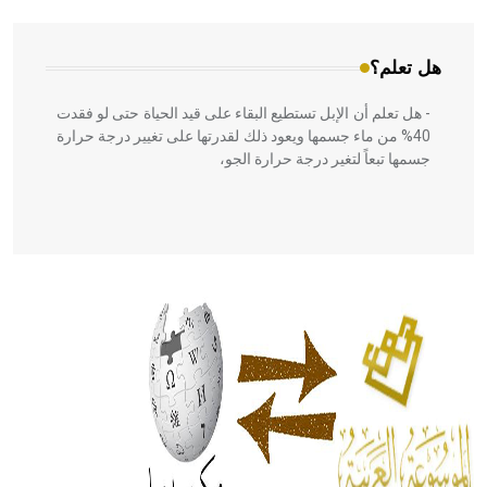
هل تعلم؟
- هل تعلم أن الإبل تستطيع البقاء على قيد الحياة حتى لو فقدت
40% من ماء جسمها ويعود ذلك لقدرتها على تغيير درجة حرارة
جسمها تبعاً لتغير درجة حرارة الجو،
- هل تعلم أن أبقراط كتب في الطب أربعة مؤلفات هي:
الحكم، الأدلة، تنظيم التغذية، ورسالته في جروح الرأس. ويعود
له الفضل بأنه حرر الطب من الدين والفلسفة.
- هل تعلم أن المرجان إفراز حيواني يتكون في البحر ويتركب
من مادة كربونات الكلسيوم، وهو أحمر أو شديد الحمرة وهو
أجود أنواعه، ويمتاز بكبر الحجم ويسمى الش