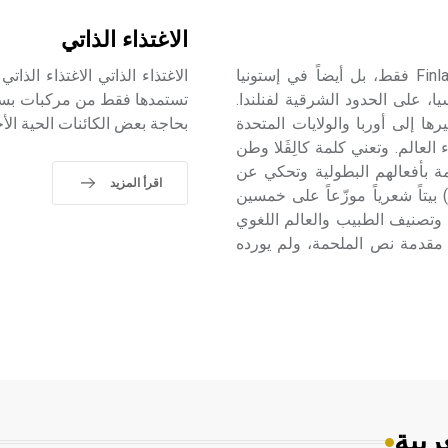
الاغتذاء الذاتي
كالِڤَلا كالِڤَلا Kalevala هي الملحمة القومية لا في فنلندا Finland فقط، بل أيضاً في إستونيا
وسيا، على الحدود الشرقية لفنلندا.
يرها إلى أوربا والولايات المتحدة
بحاجة بعض الكائنات الحية ال
العالم. وتعني كلمة كالِڤَلا وطن
غنى الملحمة بأفعالهم البطولية وتحكي عن
اقرأ المزيد
مشاعرهم وتفاصيل حياتهم. ويتألف نص الملحمة من (22795) بيتاً شعرياً موزّعاً على خمسين
 للملحمة في عام 1849، حسب جمع وتصنيف الطبيب والعالم اللغوي
180ـ1884) الذي ذيَّل باسمه مقدمة نص الملحمة، ولم يورده
ربية