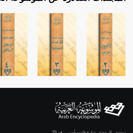
دمشق ـ الروضة ـ شارع قاسم أمين ـ رقم 39