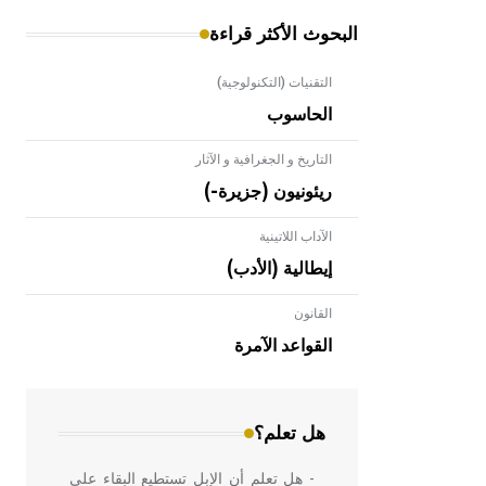
البحوث الأكثر قراءة
التقنيات (التكنولوجية)
الحاسوب
التاريخ و الجغرافية و الآثار
ريئونيون (جزيرة-)
الآداب اللاتينية
إيطالية (الأدب)
القانون
- هل تعلم أن الأبلق نوع من الفنون
الهندسية التي ارتبطت بالعمارة الإسلامية
القواعد الآمرة
في بلاد الشام ومصر خاصة، حيث يحرص
المعمار على بناء مداميكه وخاصة في
الواجهات
هل تعلم؟
- هل تعلم أن الإبل تستطيع البقاء على