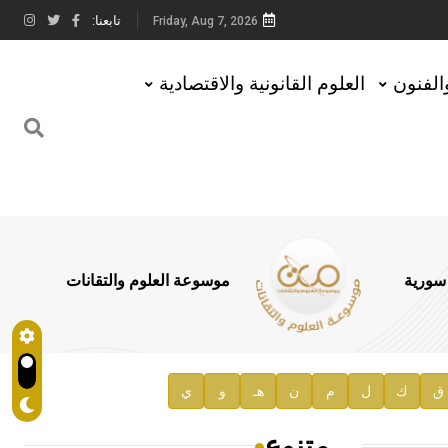
تابعنا:
Friday, Aug 7, 2026
والفنون
العلوم القانونية والاقتصادية
 سورية
موسوعة العلوم والتقانات
ق
ك
ل
م
ن
هـ
و
ي
متنوع