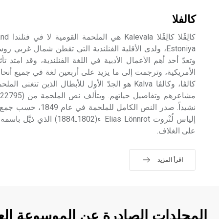
كالفلا
Estoniya، ولدى الأقلية الفنلندية التي تقطن شمال غربي ر
وتعدّ أحد أهم الأعمال الأدبية في اللغة الفنلندية، وقد امتد تأث
الأمريكية، وترجمت إلى ما يزيد على أربعين لغة في جميع أنحاء 
كالڤا، وكالڤا Kalva هو الجدّ الأول للأبطال الذين تت
نشيداً. صدر النص الكامل
إلياس لُنْروت Elias Lönnrot ء(2
على الغلاف.
اقرأ المزيد
المجلدات الصادرة عن الموسوعة الع