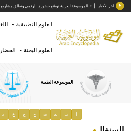
آخر الأخبار
الموسوعة العربية توسّع حضورها الرقمي وتطلق مشاريع معرف
فوز الأستاذ الدكتور وليد محمد السراقبي بجائزة كتارا ل
العلوم التطبيقية
اللغ
جائزة مجمع الملك سلمان العالمي للغة العربية 2025
الأستاذ إياد خالد الطباع مدير عام لهيئة الموسوعة العربية
العلوم البحتة
الحضارة
السيد محمد ياسين صالح وزيرا للثقافة
صدور المجلد الثامن من موسوعة الآثار في سورية
توصيات مجلس الإدارة
الموسوعة الطبية
صدور المجلد السابع من موسوعة الآثار في سورية
صدور المجلد الثامن عشر من الموسوعة الطبية
إعلان..
أ
ب
ت
ث
ج
ح
خ
د
دار الفكر الموزع الحصري لمنشورات هيئة الموسوعة العرب
السنغال