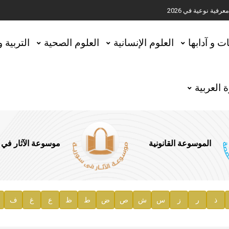
ية نوعية في 2026
تحقيق المخطوطات في العاصمة القطرية الدوحة
ات و آدابها
العلوم الإنسانية
العلوم الصحية
التربية 
 العربية
الموسوعة القانونية
موسوعة الآثار في
ذ
ر
ز
س
ش
ص
ض
ط
ظ
ع
غ
ف
ية