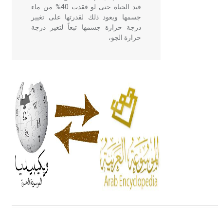
قيد الحياة حتى لو فقدت 40% من ماء
جسمها ويعود ذلك لقدرتها على تغيير
درجة حرارة جسمها تبعاً لتغير درجة
حرارة الجو،
- هل تعلم أن أبقراط كتب في الطب
أربعة مؤلفات هي: الحكم، الأدلة، تنظيم
التغذية، ورسالته في جروح الرأس.
ويعود له الفضل بأنه حرر الطب من
الدين والفلسفة.
- هل تعلم أن المرجان إفراز حيواني
يتكون في البحر ويتركب من مادة
كربونات الكلسيوم، وهو أحمر أو شديد
الحمرة وهو أجود أنواعه، ويمتاز بكبر
الحجم ويسمى الش
هل تعلم أن الأبسيد كلمة فرنسية اللفظ