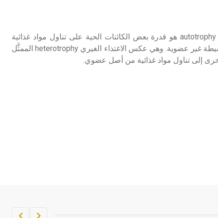
تم اعتمادها مصطلحاً أثرياً يستخدم في
العمارة عموماً وفي العمارة الدينية
الخاصة بالكنائس خصوصاً، وفي
الاغتذاء الذاتي الاغتذاء الذاتي autotrophy هو قدرة بعض الكائنات الحية على تناول مواد غذائية
الإنكليزية أب
تستمدها فقط من مركبات بسيطة غير عضوية. وهي عكس الاغتذاء الغيري heterotrophy الممثَّل
أخرى إلى تناول مواد غذائية من أصل عضوي.
- هل تعلم أن أبجر Abgar اسم معروف
جيداً يعود إلى عدد من الملوك الذين
حكموا مدينة إديسا (الرها) من أبجر الأول
وحتى التاسع، وهم ينتسبون إلى أسرة
أوسروين
- هل تعلم أن الأبجدية الكنعانية تتألف من
/22/ علامة كتابية sign تكتب منفصلة
غير متصلة، وتعتمد المبدأ الأكوروفوني،
حيث تقتصر القيمة الصوتية للعلامة الك