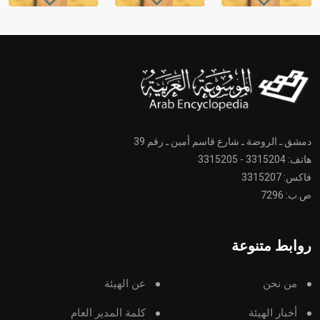
دمشق ـ الروضة ـ شارع قاسم أمين ـ رقم 39
هاتف: 3315204 - 3315205
فاكس: 3315207
ص.ب: 7296
روابط متنوعة
من نحن
عن الهيئة
أخبار الهيئة
كلمة المدير العام