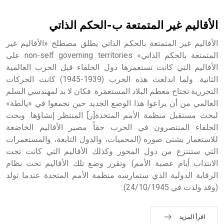
أثرياً يستخدم في العمارة عموماً وفي العمارة الدينية الخاصة
بالكنائس خصوصاً، وفي الإنكليزية أب
الأقاليم غير المتمتعة ب-الحكم الذاتي
الأقاليم غير المتمتعة بالحكم الذاتي يطلق مصطلح «الأقاليم غير
المتمتعة بالحكم الذاتي» non-self governing territories على
الأقاليم التي كانت تستعمرها دول الحلفاء قبل الحرب العالمية
- هل تعلم أن أبجر Abgar اسم معروف جيداً يعود إلى عدد من
الملوك الذين حكموا مدينة إديسا (الرها) من أبجر الأول وحتى
الثانية. ولما اندلعت هذه الحرب (1939-1945) كانت الحركات
التاسع، وهم ينتسبون إلى أسرة أوسروين
التحررية تجتاح معظم البلاد المستعمَرة. فكان لا بد لمهندسي السلم
العالمي من أن يراعوا هذا الوضع الجديد حين تجمعوا في «يالطة»
لبحث مستقبل منظمة الأمم المتحدة[ر] المنتظر إنشاؤها. وبحث
الحلفاء المنتصرون في الحرب حقاً مصير الأقاليم الخاضعة
للاستعمار بشتى صوره (المحميات، والدول التابعة، والمستعمرات
- هل تعلم أن الأبجدية الكنعانية تتألف من /22/ علامة كتابية
التي ستنتزع من دول المحور وكذلك الأقاليم التي كانت تحت
sign تكتب منفصلة غير متصلة، وتعتمد المبدأ الأكوروفوني،
الانتداب أيام عصبة الأمم). وتقرر وضع تلك الأقاليم تحت نظام
حيث تقتصر القيمة الصوتية للعلامة الك
الرقابة الدولية الذي ستمارسه منظمة الأمم المتحدة عندما تولد
(وقد ولدت في 24/10/1945).
اقرأ المزيد