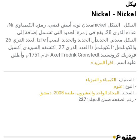
نيكل
هيئة الموسوعة العربية تطلق موسوعات جديدة في عام 2026
Nickel - Nickel
النيكل النيكل nickelمعدن لونه أبيض فضي، رمزه الكيمياوي Ni،
عدده الذري 28، يقع في زمرة الحديد التي تشـمل إضافة إلى
النيكل معدني الحديد[ر: الحديد والحديد الصب] Feذا العدد الذري 26
والكوبلت[ر: الكوبلت] ذا العدد الذري 27. اكتشفه السويدي أكسيل
فرِدريك كرونستيد Axel Fredrik Cronstedt عام 1751م وأطلق
عليه اسم...
اقرأ المزيد »
- التصنيف :
الكيمياء و الفيزياء
- النوع :
علوم
- المجلد :
المجلد الواحد والعشرون، طبعة 2008، دمشق
- رقم الصفحة ضمن المجلد :
227
متنوع