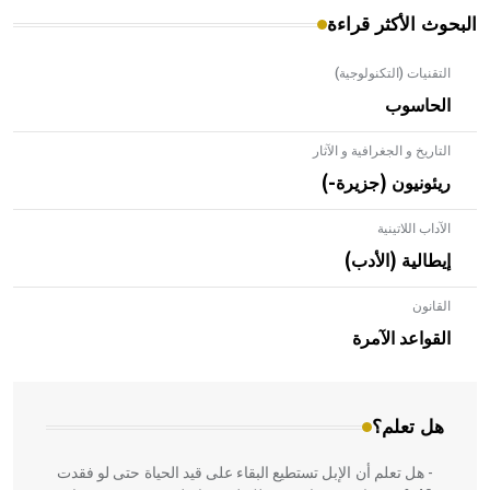
البحوث الأكثر قراءة
التقنيات (التكنولوجية)
الحاسوب
التاريخ و الجغرافية و الآثار
ريئونيون (جزيرة-)
الآداب اللاتينية
إيطالية (الأدب)
القانون
- هل تعلم أن الأبلق نوع من الفنون الهندسية التي ارتبطت
بالعمارة الإسلامية في بلاد الشام ومصر خاصة، حيث يحرص
القواعد الآمرة
المعمار على بناء مداميكه وخاصة في الواجهات
هل تعلم؟
- هل تعلم أن الإبل تستطيع البقاء على قيد الحياة حتى لو فقدت