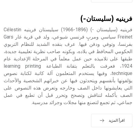
فرينيه (سليستان-)
فرينيه (سيليستان -) (1896-1966) سيليستان فرينيه Célestin
Freinet سياسي ومربٍ فرنسي شيوعي، ولد في قرية غار Gars
بفرنسا، وتوفي ودفن فيها. عرف بنقده الشديد للنظام التربوي
الحكومي المحافظ في بلاده، وبكونه صاحب نظرية تعليمية جديدة،
طبقها على تلاميذه حين عمل معلماً في المرحلة الإعدادية عام
1924، فعرفت بالتعلم بتقانة الطباعة learning printing
technique، وفيها يستخدم المتعلمون آلة كاتبة لكتابة نصوص
يؤلفونها بأنفسهم ويتحدثون فيها عن خبراتهم الشخصية والأحداث
التي يعايشونها داخل الصف وخارجه وتعرض هذه النصوص على
الصف بأكمله لتناقش وتصحح وتحرر قبل أن تطبع في عمل
جماعي، ثم تجمع لتصنع منها مجلات وجرائد مدرسية.
اقرأ المزيد