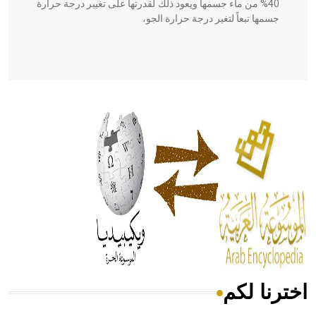
40% من ماء جسمها ويعود ذلك لقدرتها على تغيير درجة حرارة
جسمها تبعاً لتغير درجة حرارة الجو،
- هل تعلم أن أبقراط كتب في الطب أربعة مؤلفات هي:
الحكم، الأدلة، تنظيم التغذية، ورسالته في جروح الرأس. ويعود
له الفضل بأنه حرر الطب من الدين والفلسفة.
- هل تعلم أن المرجان إفراز حيواني يتكون في البحر ويتركب
من مادة كربونات الكلسيوم، وهو أحمر أو شديد الحمرة وهو
أجود أنواعه، ويمتاز بكبر الحجم ويسمى الش
اخترنا لكم
هل تعلم أن الأبسيد كلمة فرنسية اللفظ تم اعتمادها مصطلحاً