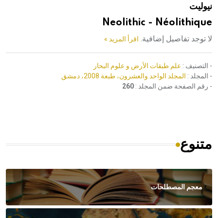
نيوليت
هيئة الموسوعة العربية تطلق موسوعات جديدة في عام 2026
Neolithic - Néolithique
لا توجد تفاصيل إضافية.
اقرأ المزيد »
- التصنيف :
علم طبقات الأرض و علوم البحار
- المجلد :
المجلد الواحد والعشرون، طبعة 2008، دمشق
- رقم الصفحة ضمن المجلد :
260
متنوع
معجم المصطلحات