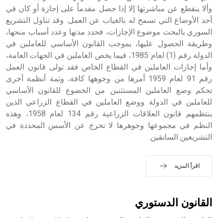
الملوك الذين حكموا مدينة إديسا (الرها) من أبجر الأول وحتى
وألا ينقطع عن مباشرتها إلا إذا حصل مقدماً على إجازة أو كان في
التاسع، وهم ينتسبون إلى أسرة أوسروين
أحد الأوضاع التي تسمح له بالغياب عن العمل. وقد تناول التشريع
السوري بالبحث موضوع الإجازات، فحدد مدتها وعدد أسباب منحها،
وطريقة الحصول عليها، بموجب القانون الأساسي للعاملين في
الدولة رقم (1) لعام 1985، فيما يخص العاملين في الجهات العامة،
وأما إجازات العاملين في القطاع الخاص فقد تولى قانون العمل
- هل تعلم أن الأبجدية الكنعانية تتألف من /22/ علامة كتابية
رقم 91 لعام 1959 أمرها من وجوهها كافة، وثمة أنظمة أخرى
sign تكتب منفصلة غير متصلة، وتعتمد المبدأ الأكوروفوني،
تحكم وضع العاملين المستثنين من الخضوع للقانون الأساسي
حيث تقتصر القيمة الصوتية للعلامة الك
للعاملين في الدولة ووضع العاملين في القطاع الزراعي الذين
ينتظمهم قانون العلاقات الزراعية رقم 134 لعام 1958، وهذه
النظم في مجموعها وجوهرها لا تخرج عن الأسس المحددة في
التشريعين السابقين.
اقرأ المزيد
القانون الدستوري