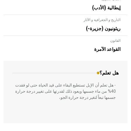
إيطالية (الأدب)
التاريخ و الجغرافية و الآثار
ريئونيون (جزيرة-)
القانون
- هل تعلم أن الأبلق نوع من الفنون الهندسية التي ارتبطت
بالعمارة الإسلامية في بلاد الشام ومصر خاصة، حيث يحرص
القواعد الآمرة
المعمار على بناء مداميكه وخاصة في الواجهات
هل تعلم؟
- هل تعلم أن الإبل تستطيع البقاء على قيد الحياة حتى لو فقدت
40% من ماء جسمها ويعود ذلك لقدرتها على تغيير درجة حرارة
جسمها تبعاً لتغير درجة حرارة الجو،
- هل تعلم أن أبقراط كتب في الطب أربعة مؤلفات هي: