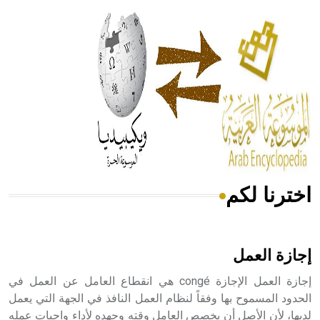
الحكم، الأدلة، تنظيم التغذية، ورسالته في جروح الرأس. ويعود
له الفضل بأنه حرر الطب من الدين والفلسفة.
- هل تعلم أن المرجان إفراز حيواني يتكون في البحر ويتركب
من مادة كربونات الكلسيوم، وهو أحمر أو شديد الحمرة وهو
أجود أنواعه، ويمتاز بكبر الحجم ويسمى الش
اخترنا لكم
هل تعلم أن الأبسيد كلمة فرنسية اللفظ تم اعتمادها مصطلحاً
أثرياً يستخدم في العمارة عموماً وفي العمارة الدينية الخاصة
بالكنائس خصوصاً، وفي الإنكليزية أب
إجازة العمل
إجازة العمل الإجازة congé هي انقطاع العامل عن العمل في
الحدود المسموح بها وفقاً لنظام العمل النافذ في الجهة التي يعمل
لديها، لأن الأصل أن يخصص العامل وقته وجهده لأداء واجبات عمله
- هل تعلم أن أبجر Abgar اسم معروف جيداً يعود إلى عدد من