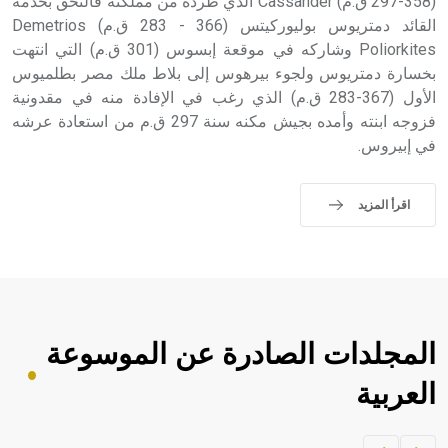
(358-297 ق.م) Cassander الذي طرده من مملكته فالتحق بخدمة
القائد دمتريوس بوليوركيتس (366 - 283 ق.م) Demetrios
Poliorkites وشاركه في موقعة إبسوس (301 ق.م) التي انتهت
بخسارة دمتريوس ولجوء بيرهوس إلى بلاط ملك مصر بطلميوس
الأول (367-283 ق.م) الذي رغب في الإفادة منه في مقدونية
فزوجه ابنته وأمده بجيش مكنه سنة 297 ق.م من استعادة عرشه
في إبيروس.
اقرأ المزيد
المجلدات الصادرة عن الموسوعة
العربية