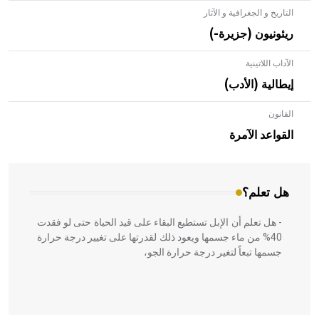
التاريخ و الجغرافية و الآثار
ريئونيون (جزيرة-)
الآداب اللاتينية
إيطالية (الأدب)
القانون
- هل تعلم أن الأبلق نوع من الفنون الهندسية التي ارتبطت
بالعمارة الإسلامية في بلاد الشام ومصر خاصة، حيث يحرص
القواعد الآمرة
المعمار على بناء مداميكه وخاصة في الواجهات
هل تعلم؟
- هل تعلم أن الإبل تستطيع البقاء على قيد الحياة حتى لو فقدت
40% من ماء جسمها ويعود ذلك لقدرتها على تغيير درجة حرارة
جسمها تبعاً لتغير درجة حرارة الجو،