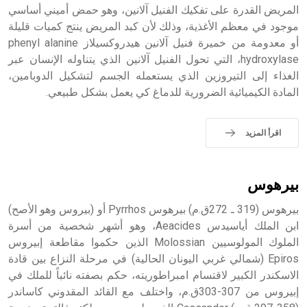
المريض القدرة على تفكيك الفنيل آلانين، وهو حمض أميني أساسي
- هل تعلم أن أبجر Abgar اسم معروف جيداً يعود إلى عدد من
الملوك الذين حكموا مدينة إديسا (الرها) من أبجر الأول وحتى
موجود في معظم الأغذية، وذلك لأن كبد المريض ينتج كميات قليلة
التاسع، وهم ينتسبون إلى أسرة أوسروين
أو معدومة من خميرة فنيل آلانين هيدروكسيلاز phenyl alanine
hydroxylase، التي تحول الفنيل آلانين الذي يتناوله الإنسان عبر
الغذاء إلى التيروزين الذي يستعمله الجسم لتشكيل الدوبامين،
المادة الكيميائية الضرورية للدماغ كي يعمل بشكل طبيعي.
- هل تعلم أن الأبجدية الكنعانية تتألف من /22/ علامة كتابية
sign تكتب منفصلة غير متصلة، وتعتمد المبدأ الأكوروفوني،
اقرأ المزيد
حيث تقتصر القيمة الصوتية للعلامة الك
بيرهوس
بيرهوس (319 ـ 272ق.م) بيرهوس Pyrrhos أو (بيروس وهو الأصح)
ابن الملك أياسيدس Aeacides، وهو أشهر شخصية من أسرة
الملوك المولوسيين Molossian الذين حكموا مقاطعة إبيروس
Epiros (شمالي غربي اليونان الحالية) في مرحلة النزاع بين قادة
الاسكندر الكبير لاقتسام امبراطوريته، حكم بصفته نائباً للملك في
إبيروس من 307-303ق.م، واختلف مع القائد المقدوني كاساندر