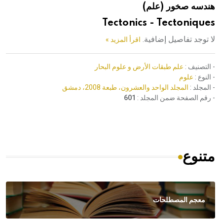
هندسه صخور (علم)
هيئة الموسوعة العربية تطلق موسوعات جديدة في عام 2026
Tectonics - Tectoniques
لا توجد تفاصيل إضافية.
اقرأ المزيد »
- التصنيف :
علم طبقات الأرض و علوم البحار
- النوع :
علوم
- المجلد :
المجلد الواحد والعشرون، طبعة 2008، دمشق
- رقم الصفحة ضمن المجلد :
601
متنوع
معجم المصطلحات