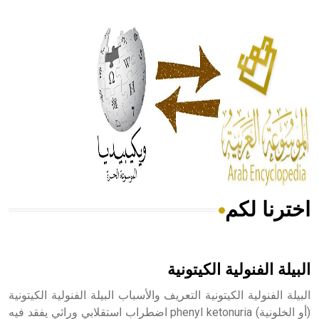
- هل تعلم أن أبقراط كتب في الطب أربعة مؤلفات هي:
الحكم، الأدلة، تنظيم التغذية، ورسالته في جروح الرأس. ويعود
له الفضل بأنه حرر الطب من الدين والفلسفة.
- هل تعلم أن المرجان إفراز حيواني يتكون في البحر ويتركب
من مادة كربونات الكلسيوم، وهو أحمر أو شديد الحمرة وهو
أجود أنواعه، ويمتاز بكبر الحجم ويسمى الش
اخترنا لكم
هل تعلم أن الأبسيد كلمة فرنسية اللفظ تم اعتمادها مصطلحاً
أثرياً يستخدم في العمارة عموماً وفي العمارة الدينية الخاصة
بالكنائس خصوصاً، وفي الإنكليزية أب
البيلة الفنولية الكيتونية
البيلة الفنولية الكيتونية التعريف والأسباب البيلة الفنولية الكيتونية
(أو الخلونية) phenyl ketonuria اضطراب استقلابي وراثي يفقد فيه