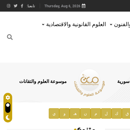
تابعنا:
Thursday, Aug 6, 2026
والفنون
العلوم القانونية والاقتصادية
 سورية
موسوعة العلوم والتقانات
ق
ك
ل
م
ن
هـ
و
ي
متنوع