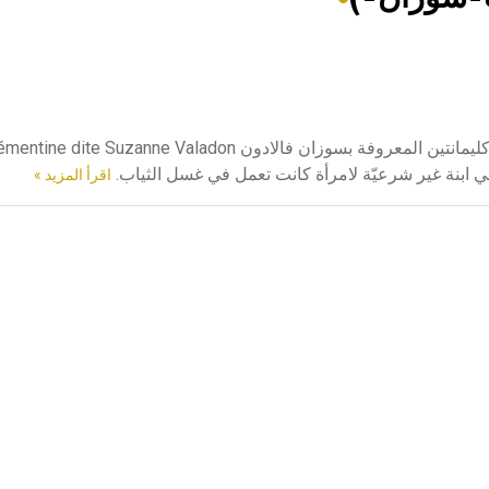
فالادون (ماري كليمانتين المعروفة بسوزان -) (1865-1938) ماري كليمانتين المعروفة بسوزان فالادون  Valadon
اقرأ المزيد »