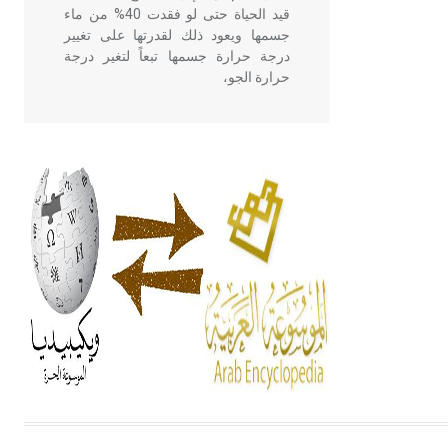
قيد الحياة حتى لو فقدت 40% من ماء
جسمها ويعود ذلك لقدرتها على تغيير
درجة حرارة جسمها تبعاً لتغير درجة
حرارة الجو،
- هل تعلم أن أبقراط كتب في الطب
أربعة مؤلفات هي: الحكم، الأدلة، تنظيم
التغذية، ورسالته في جروح الرأس.
ويعود له الفضل بأنه حرر الطب من
الدين والفلسفة.
- هل تعلم أن المرجان إفراز حيواني
يتكون في البحر ويتركب من مادة
كربونات الكلسيوم، وهو أحمر أو شديد
الحمرة وهو أجود أنواعه، ويمتاز بكبر
الحجم ويسمى الش
هل تعلم أن الأبسيد كلمة فرنسية اللفظ