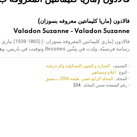
هيئة الموسوعة العربية تطلق موسوعات جديدة في عام 2026
فالادون (ماريا كليمانتين معروفه بسوزان)
Valadon Suzanne - Valadon Suzanne
رسامة فرنسيّة، ولدت في بِسِّين Bessines وتوفيت في باريس، وهي ابنة غير شرعيّة لامرأة كانت تعمل في غسل الثياب.
- التصنيف :
العمارة و الفنون التشكيلية والزخرفية
- النوع :
أعلام ومشاهير
- المجلد :
المجلد الرابع عشر، طبعة 2006، دمشق
- رقم الصفحة ضمن المجلد :
234