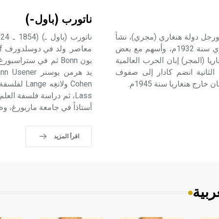
ناتورب (باول-)
19 ـ 1989) يانوس كادار J.Kádár سياسي ورجل دولة هنغاري (مجري)، نشأ
وترعرع في بيئة متوسطة، انضم إلى الحزب الشيوعي الهنغاري سنة 1932م، وأسهم مع بعض
ا (المجر) إبان الحرب العالمية
ة الثانية انضم كادار إلى صفوف
رج هنغاريا سنة 1945م.
أستاذاً في جامعة ماربورغ، وظلّ ي
اقرأ المزيد
ربية