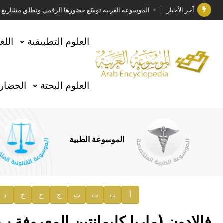
آخر الأخبار
الموسوعة العربية توسّع حضورها الرقمي وتطلق مشاريع معرف
فوز الأستاذ الدكتور وليد محمد السراقبي بجائزة كتارا ل
العلوم التطبيقية
اللغ
جائزة مجمع الملك سلمان العالمي للغة العربية 2025
الأستاذ إياد خالد الطباع مدير عام لهيئة الموسوعة العربية
العلوم البحتة
الحضارة
السيد محمد ياسين صالح وزيرا للثقافة
صدور المجلد الثامن من موسوعة الآثار في سورية
توصيات مجلس الإدارة
الموسوعة الطبية
صدور المجلد السابع من موسوعة الآثار في سورية
صدور المجلد الثامن عشر من الموسوعة الطبية
إعلان..
أ
ب
ت
ث
ج
ح
خ
د
دار الفكر الموزع الحصري لمنشورات هيئة الموسوعة العرب
فالادون (ماريا كليمانتين المعروفة