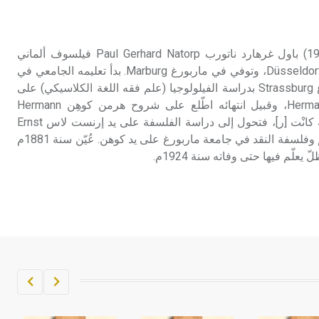
تم اعتمادها مصطلحاً أثرياً يستخدم في
العمارة عموماً وفي العمارة الدينية
الخاصة بالكنائس خصوصاً، وفي
ناتورب (باول ـ) (1854 ـ 1924) باول غرهارد ناتورب Paul Gerhard Natorp فيلسوف ألماني
الإنكليزية أب
معاصر. ولد في دوسلدورف Düsseldorf، وتوفي في ماربورغ Marburg. بدأ تعليمه الجامعي في
بون Bonn ثم في ستراسبورغ Strassburg بدراسة الفيلولوجيا (علم فقه اللغة الكلاسيكي) على
- هل تعلم أن أبجر Abgar اسم معروف
يد هرمن يوسنر Hermann Usener، وقبيل انتهائه اطّلع على شروح هرمن كوهِن Hermann
جيداً يعود إلى عدد من الملوك الذين
Cohen ولانغِه Lange لفلسفة كانْت [ر]، فتحول إلى دراسة الفلسفة على يد إرنست لاس Ernst
حكموا مدينة إديسا (الرها) من أبجر الأول
Lass، ثم دراسة فلسفة العلم وفلسفة النقد في جامعة ماربورغ على يد كوهن. عُيّن سنة 1881م
وحتى التاسع، وهم ينتسبون إلى أسرة
علّم فيها حتى وفاته سنة 1924م.
أوسروين
- هل تعلم أن الأبجدية الكنعانية تتألف من
/22/ علامة كتابية sign تكتب منفصلة
غير متصلة، وتعتمد المبدأ الأكوروفوني،
حيث تقتصر القيمة الصوتية للعلامة الك