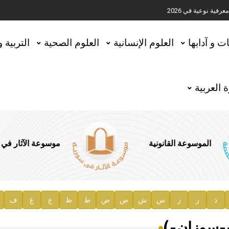
ية نوعية في 2026
تحقيق المخطوطات في العاصمة القطرية الدوحة
ات و آدابها
العلوم الإنسانية
العلوم الصحية
التربية 
 العربية
الموسوعة القانونية
موسوعة الآثار في
ذ
ر
ز
س
ش
ص
ض
ط
ظ
ع
غ
ف
ية
 ب-سوزان-)