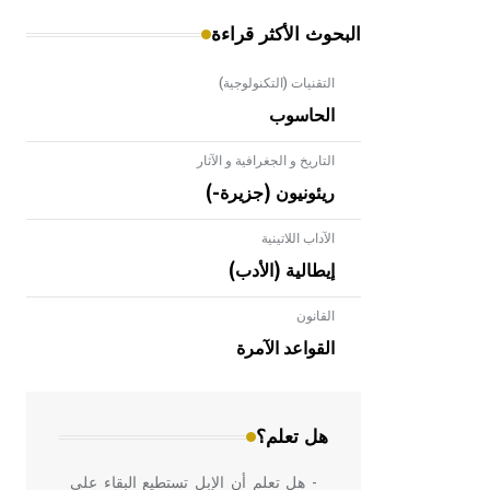
البحوث الأكثر قراءة
التقنيات (التكنولوجية)
الحاسوب
التاريخ و الجغرافية و الآثار
ريئونيون (جزيرة-)
الآداب اللاتينية
إيطالية (الأدب)
القانون
- هل تعلم أن الأبلق نوع من الفنون
الهندسية التي ارتبطت بالعمارة الإسلامية
القواعد الآمرة
في بلاد الشام ومصر خاصة، حيث يحرص
المعمار على بناء مداميكه وخاصة في
الواجهات
هل تعلم؟
- هل تعلم أن الإبل تستطيع البقاء على