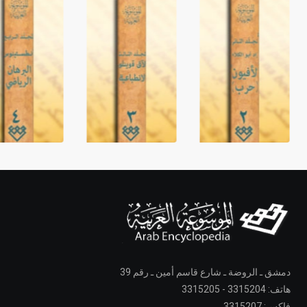
دمشق ـ الروضة ـ شارع قاسم أمين ـ رقم 39
هاتف: 3315204 - 3315205
فاكس: 3315207