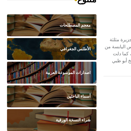
معجم المصطلحات
[ر]. تقع على جزيرة مثلثة
س اليابسة من
الأطلس الجغرافي
ين الحديث. يرجع تاريخ الجزيرة إلى ما يقرب من 3000 سنة ق.م، كما دلت
خ أبو ظبي
اصدارات الموسوعة العربية
أسماء الباحثين
شراء النسخة الورقية