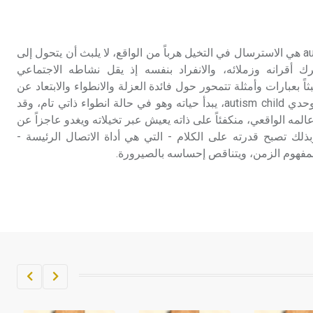
تم اعتمادها مصطلحاً أثرياً يستخدم في
العمارة عموماً وفي العمارة الدينية
الخاصة بالكنائس خصوصاً، وفي
الذَوَوية - التوحد الذوَوية autism هي الاسترسال في التخيل هرباً من الواقع، لا يلبث أن يتحول إلى
الإنكليزية أب
رك أقرانه وزملائه، والانفراد بنفسه إذ يقل نشاطه الاجتماعي
ثاً بعبارات وأمثلة تتمحور حول فائدة العزلة والانطواء والابتعاد عن
- هل تعلم أن أبجر Abgar اسم معروف
الناس. والطفل الذَوَوي أو التوحدي autism child، يبدأ حياته وهو في حالة انطواء ذاتي تام، وقد
جيداً يعود إلى عدد من الملوك الذين
لمه الواقعي، منكفئاً على ذاته يعيش عبر تخيلاته ويغدو عاجزاً عن
حكموا مدينة إديسا (الرها) من أبجر الأول
ذلك تصبح قدرته على الكلام - التي هي أداة الاتصال الرئيسة -
وحتى التاسع، وهم ينتسبون إلى أسرة
مفهوم الزمن، ويتناقص إحساسه بالصيرورة.
أوسروين
- هل تعلم أن الأبجدية الكنعانية تتألف من
/22/ علامة كتابية sign تكتب منفصلة
غير متصلة، وتعتمد المبدأ الأكوروفوني،
حيث تقتصر القيمة الصوتية للعلامة الك