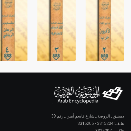
دمشق ـ الروضة ـ شارع قاسم أمين ـ رقم 39
هاتف: 3315204 - 3315205
فاكس: 3315207