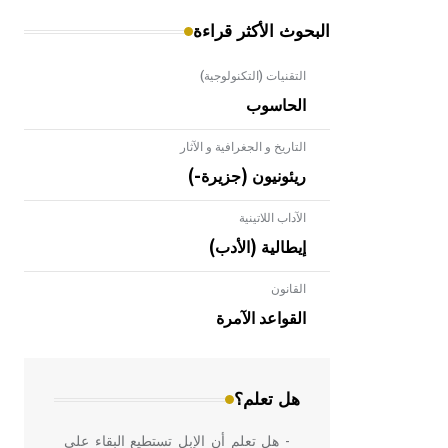
البحوث الأكثر قراءة
التقنيات (التكنولوجية)
الحاسوب
التاريخ و الجغرافية و الآثار
ريئونيون (جزيرة-)
الآداب اللاتينية
إيطالية (الأدب)
القانون
- هل تعلم أن الأبلق نوع من الفنون
الهندسية التي ارتبطت بالعمارة الإسلامية
القواعد الآمرة
في بلاد الشام ومصر خاصة، حيث يحرص
المعمار على بناء مداميكه وخاصة في
الواجهات
هل تعلم؟
- هل تعلم أن الإبل تستطيع البقاء على