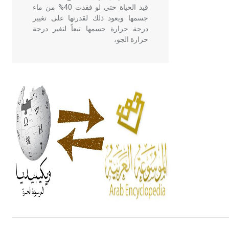
قيد الحياة حتى لو فقدت 40% من ماء
جسمها ويعود ذلك لقدرتها على تغيير
درجة حرارة جسمها تبعاً لتغير درجة
حرارة الجو،
- هل تعلم أن أبقراط كتب في الطب
أربعة مؤلفات هي: الحكم، الأدلة، تنظيم
التغذية، ورسالته في جروح الرأس.
ويعود له الفضل بأنه حرر الطب من
الدين والفلسفة.
- هل تعلم أن المرجان إفراز حيواني
يتكون في البحر ويتركب من مادة
كربونات الكلسيوم، وهو أحمر أو شديد
الحمرة وهو أجود أنواعه، ويمتاز بكبر
الحجم ويسمى الش
هل تعلم أن الأبسيد كلمة فرنسية اللفظ