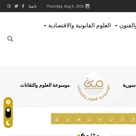
تابعنا:
Thursday, Aug 6, 2026
والفنون
العلوم القانونية والاقتصادية
 سورية
موسوعة العلوم والتقانات
ق
ك
ل
م
ن
هـ
و
ي
متنوع