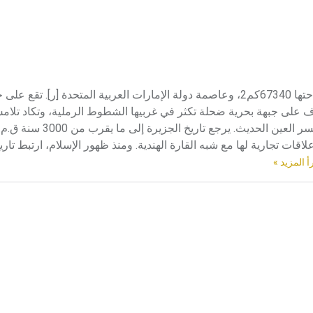
أبو ظبي (مدينة -) مدينة أبو ظبي حاضرة إمارة أبو ظبي البالغة مساحتها 67340كم2، وعاصمة دولة الإمارات العربية المتحدة 
 على جبهة بحرية ضحلة تكثر في غربيها الشطوط الرملية، وتكاد تلام
جهة الشرق، ويتصل رأسها بالبر عن طريق جسر المَقْطَع القديم وجسر الع
لاقات تجارية لها مع شبه القارة الهندية. ومنذ ظهور الإسلام، ارتبط تاري
أ المزيد »