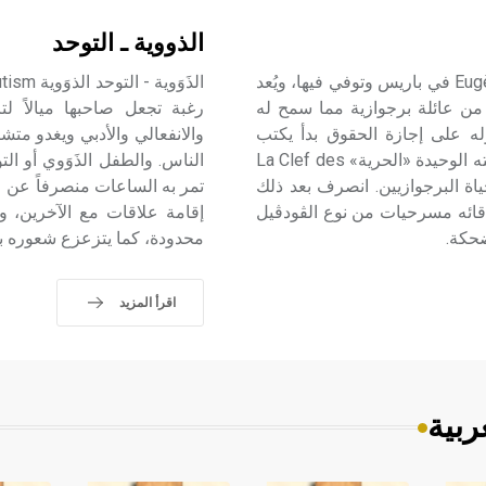
الذووية ـ التوحد
لابيش (أوجين ـ) (1815 ـ 1888) ولد أوجين لابيش Eugène Labiche في باريس وتوفي فيها، ويُعد
 من عائلة برجوازية مما سمح له
رغبة تجعل صاحبها ميالاً لت
ه على إجازة الحقوق بدأ يكتب
والانفعالي والأدبي ويغدو متشب
لصحف عدة ومن بينها مجلة المسرح. وفي عام 1838 نشر روايته الوحيدة «الحرية» La Clef des
لحياة البرجوازيين. انصرف بعد ذلك
تمر به الساعات منصرفاً عن عا
صدقائه مسرحيات من نوع الڤودڤيل
إقامة علاقات مع الآخرين، وب
محدودة، كما يتزعزع شعوره ب
اقرأ المزيد
ربية