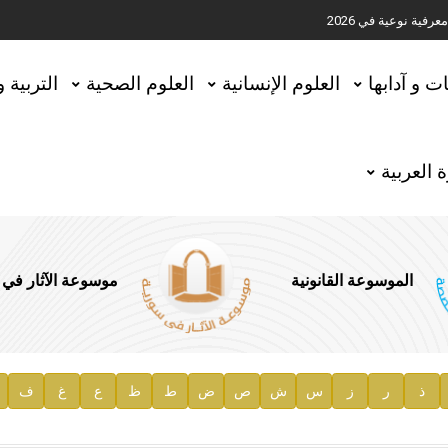
ية نوعية في 2026
تحقيق المخطوطات في العاصمة القطرية الدوحة
ات و آدابها
العلوم الإنسانية
العلوم الصحية
التربية 
 العربية
الموسوعة القانونية
موسوعة الآثار في
ذ
ر
ز
س
ش
ص
ض
ط
ظ
ع
غ
ف
ية