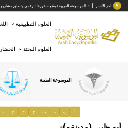
آخر الأخبار
الموسوعة العربية توسّع حضورها الرقمي وتطلق مشاريع معرف
فوز الأستاذ الدكتور وليد محمد السراقبي بجائزة كتارا ل
العلوم التطبيقية
اللغ
جائزة مجمع الملك سلمان العالمي للغة العربية 2025
الأستاذ إياد خالد الطباع مدير عام لهيئة الموسوعة العربية
العلوم البحتة
الحضارة
السيد محمد ياسين صالح وزيرا للثقافة
صدور المجلد الثامن من موسوعة الآثار في سورية
توصيات مجلس الإدارة
الموسوعة الطبية
صدور المجلد السابع من موسوعة الآثار في سورية
صدور المجلد الثامن عشر من الموسوعة الطبية
إعلان..
أ
ب
ت
ث
ج
ح
خ
د
دار الفكر الموزع الحصري لمنشورات هيئة الموسوعة العرب
أبو ظبي (مدينة-)