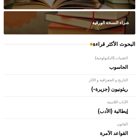
شراء النسخة الورقية
البحوث الأكثر قراءة
التقنيات (التكنولوجية)
الحاسوب
التاريخ و الجغرافية و الآثار
ريئونيون (جزيرة-)
الآداب اللاتينية
إيطالية (الأدب)
القانون
- هل تعلم أن الأبلق نوع من الفنون الهندسية التي ارتبطت
بالعمارة الإسلامية في بلاد الشام ومصر خاصة، حيث يحرص
القواعد الآمرة
المعمار على بناء مداميكه وخاصة في الواجهات