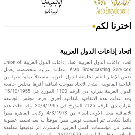
اخترنا لكم
هل تعلم أن الأبسيد كلمة فرنسية اللفظ تم اعتمادها مصطلحاً
أثرياً يستخدم في العمارة عموماً وفي العمارة الدينية الخاصة
بالكنائس خصوصاً، وفي الإنكليزية أب
اتحاد إذاعات الدول العربية
اتحاد إذاعات الدول العربية اتحاد إذاعات الدول العربية Union of
Arab Broadcasting Services منظمة عربية متخصصة، يعمل
ضمن الإطار العام لجامعة الدول العربية مستقلاً تماماً عنها من
- هل تعلم أن أبجر Abgar اسم معروف جيداً يعود إلى عدد من
الملوك الذين حكموا مدينة إديسا (الرها) من أبجر الأول وحتى
الناحية القانونية. أنشئ الاتحاد بموجب اتفاقية أقرها مجلس جامعة
التاسع، وهم ينتسبون إلى أسرة أوسروين
الدول العربية بقراره ذي الرقم 1100 المؤرخ في 15/10/1955.
وقد عدلت هذه الاتفاقية باتفاقية أخرى أقرها مجلس الجامعة
بقراره ذي الرقم 2125 المؤرخ في 20/4/1965. وقد حلت هذه
الاتفاقية محل الأولى ابتداء من 4/3/1973. وكانت القاهرة مقراً
دائماً للاتحاد، ثم أصبحت تونس مقراً مؤقتاً له بعد تجميد عضوية
- هل تعلم أن الأبجدية الكنعانية تتألف من /22/ علامة كتابية
مصر في مؤسسات العمل العربي المشترك إثر توقيعها معاهدة
sign تكتب منفصلة غير متصلة، وتعتمد المبدأ الأكوروفوني،
السلام مع «إسرائيل» في 26/3/1979، وبقي المقر في تونس رغم