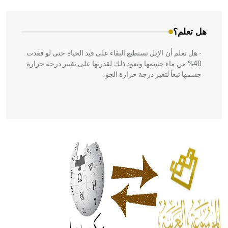
هل تعلم؟
- هل تعلم أن الإبل تستطيع البقاء على قيد الحياة حتى لو فقدت
40% من ماء جسمها ويعود ذلك لقدرتها على تغيير درجة حرارة
جسمها تبعاً لتغير درجة حرارة الجو،
- هل تعلم أن أبقراط كتب في الطب أربعة مؤلفات هي:
الحكم، الأدلة، تنظيم التغذية، ورسالته في جروح الرأس. ويعود
له الفضل بأنه حرر الطب من الدين والفلسفة.
- هل تعلم أن المرجان إفراز حيواني يتكون في البحر ويتركب
من مادة كربونات الكلسيوم، وهو أحمر أو شديد الحمرة وهو
أجود أنواعه، ويمتاز بكبر الحجم ويسمى الش