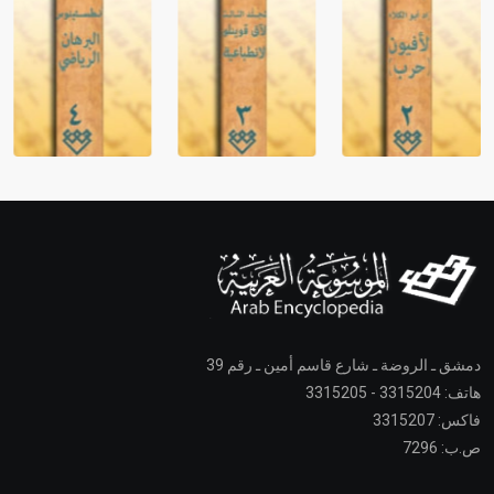
دمشق ـ الروضة ـ شارع قاسم أمين ـ رقم 39
هاتف: 3315204 - 3315205
فاكس: 3315207
ص.ب: 7296