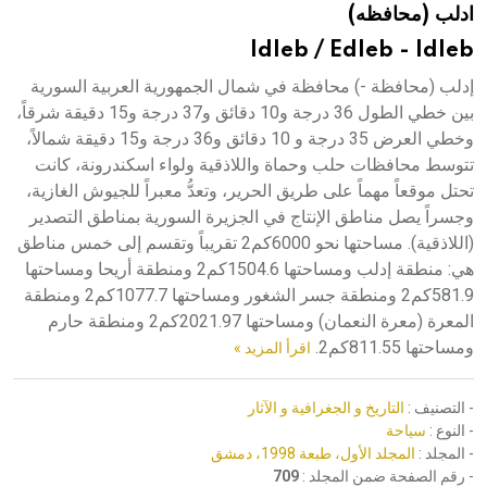
ادلب (محافظه)
هيئة الموسوعة العربية تطلق موسوعات جديدة في عام 2026
Idleb / Edleb - Idleb
إدلب (محافظة -) محافظة في شمال الجمهورية العربية السورية
بين خطي الطول 36 درجة و10 دقائق و37 درجة و15 دقيقة شرقاً،
وخطي العرض 35 درجة و 10 دقائق و36 درجة و15 دقيقة شمالاً،
تتوسط محافظات حلب وحماة واللاذقية ولواء اسكندرونة، كانت
تحتل موقعاً مهماً على طريق الحرير، وتعدُّ معبراً للجيوش الغازية،
وجسراً يصل مناطق الإنتاج في الجزيرة السورية بمناطق التصدير
(اللاذقية). مساحتها نحو 6000كم2 تقريباً وتقسم إلى خمس مناطق
هي: منطقة إدلب ومساحتها 1504.6كم2 ومنطقة أريحا ومساحتها
581.9كم2 ومنطقة جسر الشغور ومساحتها 1077.7كم2 ومنطقة
المعرة (معرة النعمان) ومساحتها 2021.97كم2 ومنطقة حارم
ومساحتها 811.55كم2.
اقرأ المزيد »
- التصنيف :
التاريخ و الجغرافية و الآثار
- النوع :
سياحة
- المجلد :
المجلد الأول، طبعة 1998، دمشق
- رقم الصفحة ضمن المجلد :
709