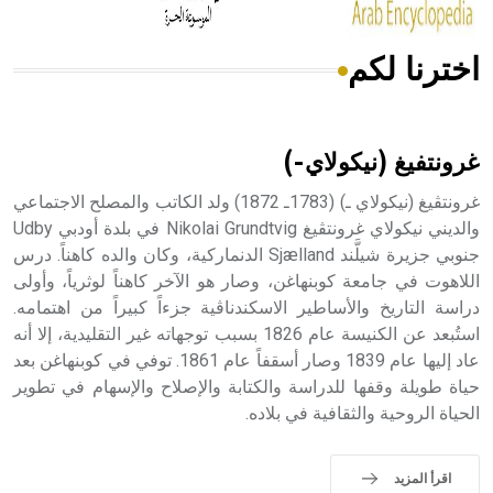
اخترنا لكم
هل تعلم أن الأبسيد كلمة فرنسية اللفظ تم اعتمادها مصطلحاً
أثرياً يستخدم في العمارة عموماً وفي العمارة الدينية الخاصة
بالكنائس خصوصاً، وفي الإنكليزية أب
غرونتفيغ (نيكولاي-)
غرونتڤيغ (نيكولاي ـ) (1783ـ 1872) ولد الكاتب والمصلح الاجتماعي
والديني نيكولاي غرونتڤيغ Nikolai Grundtvig في بلدة أودبي Udby
جنوبي جزيرة شيلَّند Sjælland الدنماركية، وكان والده كاهناً. درس
- هل تعلم أن أبجر Abgar اسم معروف جيداً يعود إلى عدد من
الملوك الذين حكموا مدينة إديسا (الرها) من أبجر الأول وحتى
اللاهوت في جامعة كوبنهاغن، وصار هو الآخر كاهناً لوثرياً، وأولى
التاسع، وهم ينتسبون إلى أسرة أوسروين
دراسة التاريخ والأساطير الاسكندناڤية جزءاً كبيراً من اهتمامه.
استُبعد عن الكنيسة عام 1826 بسبب توجهاته غير التقليدية، إلا أنه
عاد إليها عام 1839 وصار أسقفاً عام 1861. توفي في كوبنهاغن بعد
حياة طويلة وقفها للدراسة والكتابة والإصلاح والإسهام في تطوير
الحياة الروحية والثقافية في بلاده.
- هل تعلم أن الأبجدية الكنعانية تتألف من /22/ علامة كتابية
sign تكتب منفصلة غير متصلة، وتعتمد المبدأ الأكوروفوني،
حيث تقتصر القيمة الصوتية للعلامة الك
اقرأ المزيد