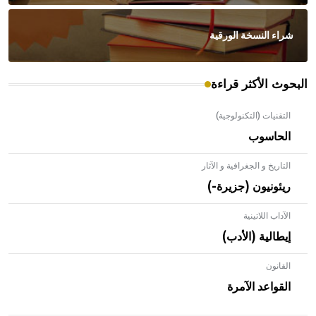
شراء النسخة الورقية
البحوث الأكثر قراءة
التقنيات (التكنولوجية)
الحاسوب
التاريخ و الجغرافية و الآثار
ريئونيون (جزيرة-)
الآداب اللاتينية
إيطالية (الأدب)
القانون
- هل تعلم أن الأبلق نوع من الفنون الهندسية التي ارتبطت
بالعمارة الإسلامية في بلاد الشام ومصر خاصة، حيث يحرص
القواعد الآمرة
المعمار على بناء مداميكه وخاصة في الواجهات