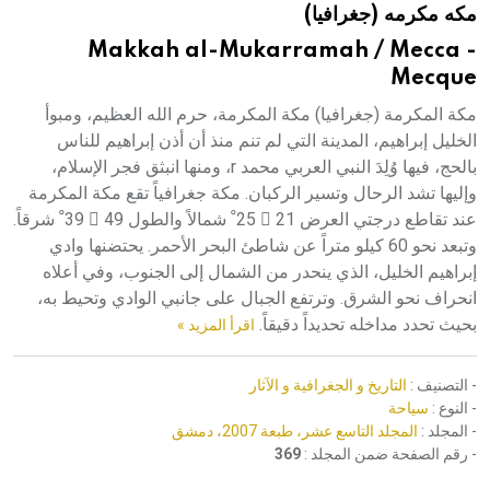
مكه مكرمه (جغرافيا)
هيئة الموسوعة العربية تطلق موسوعات جديدة في عام 2026
Makkah al-Mukarramah / Mecca -
Mecque
مكة المكرمة (جغرافيا) مكة المكرمة، حرم الله العظيم، ومبوأ
الخليل إبراهيم، المدينة التي لم تنم منذ أن أذن إبراهيم للناس
بالحج، فيها وُلِدَ النبي العربي محمد r، ومنها انبثق فجر الإسلام،
وإليها تشد الرحال وتسير الركبان. مكة جغرافياً تقع مكة المكرمة
عند تقاطع درجتي العرض 21 َ 25 ْ شمالاً والطول 49 َ 39 ْ شرقاً.
وتبعد نحو 60 كيلو متراً عن شاطئ البحر الأحمر. يحتضنها وادي
إبراهيم الخليل، الذي ينحدر من الشمال إلى الجنوب، وفي أعلاه
انحراف نحو الشرق. وترتفع الجبال على جانبي الوادي وتحيط به،
بحيث تحدد مداخله تحديداً دقيقاً.
اقرأ المزيد »
- التصنيف :
التاريخ و الجغرافية و الآثار
- النوع :
سياحة
- المجلد :
المجلد التاسع عشر، طبعة 2007، دمشق
- رقم الصفحة ضمن المجلد :
369