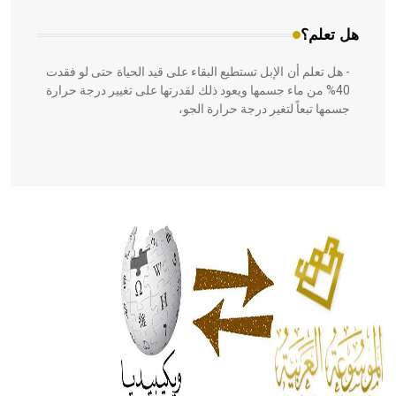
هل تعلم؟
- هل تعلم أن الإبل تستطيع البقاء على قيد الحياة حتى لو فقدت
40% من ماء جسمها ويعود ذلك لقدرتها على تغيير درجة حرارة
جسمها تبعاً لتغير درجة حرارة الجو،
- هل تعلم أن أبقراط كتب في الطب أربعة مؤلفات هي:
الحكم، الأدلة، تنظيم التغذية، ورسالته في جروح الرأس. ويعود
له الفضل بأنه حرر الطب من الدين والفلسفة.
- هل تعلم أن المرجان إفراز حيواني يتكون في البحر ويتركب
من مادة كربونات الكلسيوم، وهو أحمر أو شديد الحمرة وهو
أجود أنواعه، ويمتاز بكبر الحجم ويسمى الش