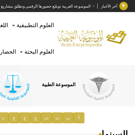
آخر الأخبار
الموسوعة العربية توسّع حضورها الرقمي وتطلق مشاريع معرف
فوز الأستاذ الدكتور وليد محمد السراقبي بجائزة كتارا ل
العلوم التطبيقية
اللغ
جائزة مجمع الملك سلمان العالمي للغة العربية 2025
الأستاذ إياد خالد الطباع مدير عام لهيئة الموسوعة العربية
العلوم البحتة
الحضارة
السيد محمد ياسين صالح وزيرا للثقافة
صدور المجلد الثامن من موسوعة الآثار في سورية
توصيات مجلس الإدارة
الموسوعة الطبية
صدور المجلد السابع من موسوعة الآثار في سورية
صدور المجلد الثامن عشر من الموسوعة الطبية
إعلان..
أ
ب
ت
ث
ج
ح
خ
د
دار الفكر الموزع الحصري لمنشورات هيئة الموسوعة العرب
السينما