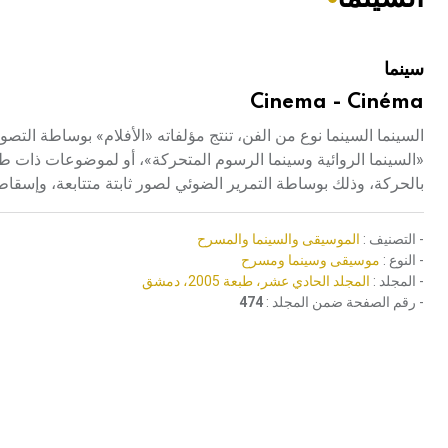
هيئة الموسوعة العربية تطلق موسوعات جديدة في عام 2026
سينما
Cinema - Cinéma
السينما السينما نوع من الفن، تنتج مؤلفاته «الأفلام» بوساطة التصو
«السينما الروائية وسينما الرسوم المتحركة»، أو لموضوعات ذات طبيعة
بالحركة، وذلك بوساطة التمرير الضوئي لصور ثابتة متتابعة، وإسقاطها على شاشة
- التصنيف :
الموسيقى والسينما والمسرح
- النوع :
موسيقى وسينما ومسرح
- المجلد :
المجلد الحادي عشر، طبعة 2005، دمشق
- رقم الصفحة ضمن المجلد :
474