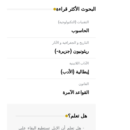
البحوث الأكثر قراءة
التقنيات (التكنولوجية)
الحاسوب
التاريخ و الجغرافية و الآثار
ريئونيون (جزيرة-)
الآداب اللاتينية
إيطالية (الأدب)
القانون
- هل تعلم أن الأبلق نوع من الفنون
الهندسية التي ارتبطت بالعمارة الإسلامية
القواعد الآمرة
في بلاد الشام ومصر خاصة، حيث يحرص
المعمار على بناء مداميكه وخاصة في
الواجهات
هل تعلم؟
- هل تعلم أن الإبل تستطيع البقاء على