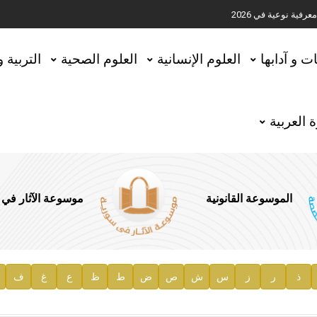
ية نوعية في 2026
تحقيق المخطوطات في العاصمة القطرية الدوحة
ات و آدابها
العلوم الإنسانية
العلوم الصحية
التربية 
 العربية
الموسوعة القانونية
موسوعة الآثار في
ذ
ر
ز
س
ش
ص
ض
ط
ظ
ع
غ
ف
ية