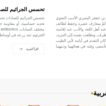
تحسس الجراثيم للصا
محمد بن محمد بن جعفر البصري الأديب النحوي
وألمّ بمعارف عصره وحفظ لطائف
تحديد حساسية، أو مقاومة ج
نه أهل اللغة والأدب عند إقامته
م
لظرف، وتطلعت نفسه إلى المزيد،
الجرثوم عند زرعه في أوساط م
كان التقدم في أيامه لأبي الطيب
فأمضى وقته في هجائهما وذمهما
اقرأ المزيد
ربية