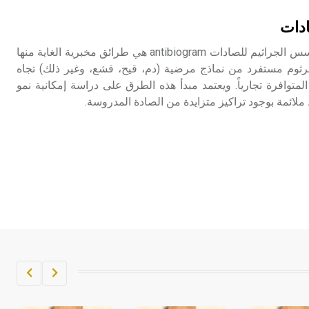
تم اعتمادها مصطلحاً أثرياً يستخدم في
دات
العمارة عموماً وفي العمارة الدينية
الخاصة بالكنائس خصوصاً، وفي
تحسس الجراثيم للصادات تحسس الجراثيم للصادات antibiogram هي طرائق مخبرية الغاية منها
الإنكليزية أب
رثوم مستفرد من نماذج مرضية (دم، قيح، قشع، وغير ذلك) تجاه
ختلف الصادات antibiotics المتوافرة تجارياً. ويعتمد مبدأ هذه الطرق على دراسة إمكانية نمو
- هل تعلم أن أبجر Abgar اسم معروف
لائمة بوجود تراكيز متزايدة من الصادة المدروسة.
جيداً يعود إلى عدد من الملوك الذين
حكموا مدينة إديسا (الرها) من أبجر الأول
وحتى التاسع، وهم ينتسبون إلى أسرة
أوسروين
- هل تعلم أن الأبجدية الكنعانية تتألف من
/22/ علامة كتابية sign تكتب منفصلة
غير متصلة، وتعتمد المبدأ الأكوروفوني،
حيث تقتصر القيمة الصوتية للعلامة الك