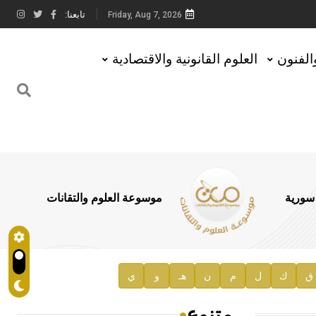
تابعنا:
Friday, Aug 7, 2026
والفنون
العلوم القانونية والاقتصادية
 سورية
موسوعة العلوم والتقانات
ق
ك
ل
م
ن
هـ
و
ي
متنوع