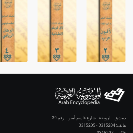
دمشق ـ الروضة ـ شارع قاسم أمين ـ رقم 39
هاتف: 3315204 - 3315205
فاكس: 3315207