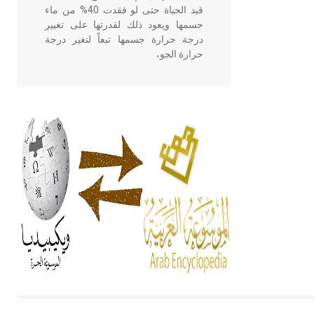
قيد الحياة حتى لو فقدت 40% من ماء
جسمها ويعود ذلك لقدرتها على تغيير
درجة حرارة جسمها تبعاً لتغير درجة
حرارة الجو،
- هل تعلم أن أبقراط كتب في الطب
أربعة مؤلفات هي: الحكم، الأدلة، تنظيم
التغذية، ورسالته في جروح الرأس.
ويعود له الفضل بأنه حرر الطب من
الدين والفلسفة.
- هل تعلم أن المرجان إفراز حيواني
يتكون في البحر ويتركب من مادة
كربونات الكلسيوم، وهو أحمر أو شديد
الحمرة وهو أجود أنواعه، ويمتاز بكبر
الحجم ويسمى الش
هل تعلم أن الأبسيد كلمة فرنسية اللفظ