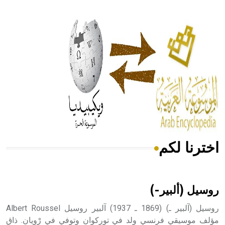
- هل تعلم أن أبقراط كتب في الطب أربعة مؤلفات هي:
الحكم، الأدلة، تنظيم التغذية، ورسالته في جروح الرأس. ويعود
له الفضل بأنه حرر الطب من الدين والفلسفة.
- هل تعلم أن المرجان إفراز حيواني يتكون في البحر ويتركب
من مادة كربونات الكلسيوم، وهو أحمر أو شديد الحمرة وهو
أجود أنواعه، ويمتاز بكبر الحجم ويسمى الش
اخترنا لكم
هل تعلم أن الأبسيد كلمة فرنسية اللفظ تم اعتمادها مصطلحاً
أثرياً يستخدم في العمارة عموماً وفي العمارة الدينية الخاصة
بالكنائس خصوصاً، وفي الإنكليزية أب
روسيل (ألبير-)
روسيل (آلبير ـ) (1869 ـ 1937) آلبير روسيل Albert Roussel
مؤلف موسيقي فرنسي ولد في توركوان وتوفي في رْويان. ذاق