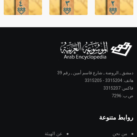
دمشق ـ الروضة ـ شارع قاسم أمين ـ رقم 39
هاتف: 3315204 - 3315205
فاكس: 3315207
ص.ب: 7296
روابط متنوعة
من نحن
عن الهيئة