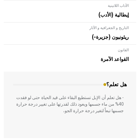
الآداب اللاتينية
إيطالية (الأدب)
التاريخ و الجغرافية و الآثار
ريئونيون (جزيرة-)
القانون
- هل تعلم أن الأبلق نوع من الفنون الهندسية التي ارتبطت
بالعمارة الإسلامية في بلاد الشام ومصر خاصة، حيث يحرص
القواعد الآمرة
المعمار على بناء مداميكه وخاصة في الواجهات
هل تعلم؟
- هل تعلم أن الإبل تستطيع البقاء على قيد الحياة حتى لو فقدت
40% من ماء جسمها ويعود ذلك لقدرتها على تغيير درجة حرارة
جسمها تبعاً لتغير درجة حرارة الجو،