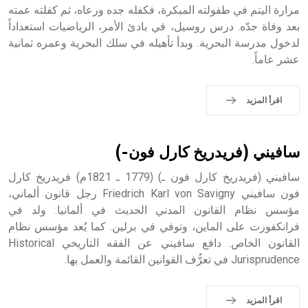
مرارة اليتم في طفولته المبكرة، فكفله جده ورعاه، ثم كفلته عمته
- هل تعلم أن أبجر Abgar اسم معروف جيداً يعود إلى عدد من
الملوك الذين حكموا مدينة إديسا (الرها) من أبجر الأول وحتى
بعد وفاة جدّه. درس روسيل، في بادئ الأمر، الرياضيات استعداداً
التاسع، وهم ينتسبون إلى أسرة أوسروين
لدخول مدرسة البحرية. وبدأ تأهيله في سلك البحرية وعمره ثمانية
عشر عاماً.
اقرأ المزيد
- هل تعلم أن الأبجدية الكنعانية تتألف من /22/ علامة كتابية
sign تكتب منفصلة غير متصلة، وتعتمد المبدأ الأكوروفوني،
حيث تقتصر القيمة الصوتية للعلامة الك
سافيني (فريدريخ كارل فون-)
سافيني (فريدريخ كارل فون ـ) (1779 ـ 1821م) فريدريخ كارل
فون سافيني Friedrich Karl von Savigny رجل قانون ألماني،
مؤسس نظام القانون المدني الحديث في ألمانيا. ولد في
فرانكفورت على الماين، وتوفي في برلين. كما يُعد مؤسس نظام
القانون الخاص. دافع سافيني عن الفقه التاريخي Historical
Jurisprudence في تعرُّف القوانين القائمة والعمل بها.
اقرأ المزيد