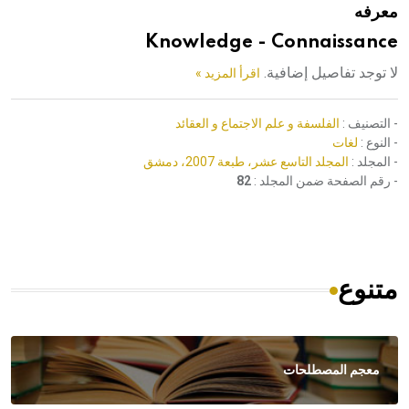
معرفه
هيئة الموسوعة العربية تطلق موسوعات جديدة في عام 2026
Knowledge - Connaissance
لا توجد تفاصيل إضافية.
اقرأ المزيد »
- التصنيف :
الفلسفة و علم الاجتماع و العقائد
- النوع :
لغات
- المجلد :
المجلد التاسع عشر، طبعة 2007، دمشق
- رقم الصفحة ضمن المجلد :
82
متنوع
معجم المصطلحات