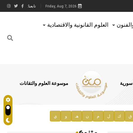
تابعنا:
Friday, Aug 7, 2026
والفنون
العلوم القانونية والاقتصادية
 سورية
موسوعة العلوم والتقانات
ق
ك
ل
م
ن
هـ
و
ي
متنوع