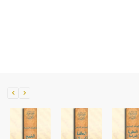
تم اعتمادها مصطلحاً أثرياً يستخدم في
العمارة عموماً وفي العمارة الدينية
الخاصة بالكنائس خصوصاً، وفي
الإنكليزية أب
- هل تعلم أن أبجر Abgar اسم معروف
جيداً يعود إلى عدد من الملوك الذين
حكموا مدينة إديسا (الرها) من أبجر الأول
وحتى التاسع، وهم ينتسبون إلى أسرة
أوسروين
- هل تعلم أن الأبجدية الكنعانية تتألف من
/22/ علامة كتابية sign تكتب منفصلة
غير متصلة، وتعتمد المبدأ الأكوروفوني،
حيث تقتصر القيمة الصوتية للعلامة الك