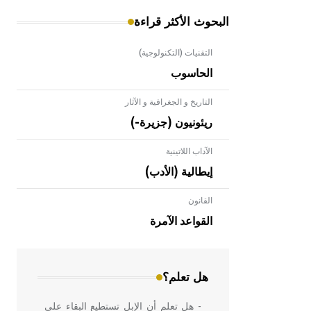
البحوث الأكثر قراءة
التقنيات (التكنولوجية)
الحاسوب
التاريخ و الجغرافية و الآثار
ريئونيون (جزيرة-)
الآداب اللاتينية
إيطالية (الأدب)
القانون
- هل تعلم أن الأبلق نوع من الفنون
الهندسية التي ارتبطت بالعمارة الإسلامية
القواعد الآمرة
في بلاد الشام ومصر خاصة، حيث يحرص
المعمار على بناء مداميكه وخاصة في
الواجهات
هل تعلم؟
- هل تعلم أن الإبل تستطيع البقاء على