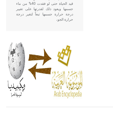
قيد الحياة حتى لو فقدت 40% من ماء
جسمها ويعود ذلك لقدرتها على تغيير
درجة حرارة جسمها تبعاً لتغير درجة
حرارة الجو،
- هل تعلم أن أبقراط كتب في الطب
أربعة مؤلفات هي: الحكم، الأدلة، تنظيم
التغذية، ورسالته في جروح الرأس.
ويعود له الفضل بأنه حرر الطب من
الدين والفلسفة.
- هل تعلم أن المرجان إفراز حيواني
يتكون في البحر ويتركب من مادة
كربونات الكلسيوم، وهو أحمر أو شديد
الحمرة وهو أجود أنواعه، ويمتاز بكبر
الحجم ويسمى الش
هل تعلم أن الأبسيد كلمة فرنسية اللفظ