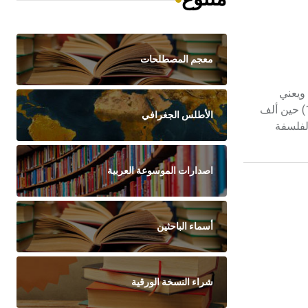
معجم المصطلحات
episte وتعني المعرفة و logos وتعني علم. ويعني
المصطلح حرفياً علم المعرفة أو علم العلم. وكان أول من وضع هذا المصطلح الفيلسوف الاسكتلندي جيمس فريدريك فيرييه (1808 - 1864) حين ألف
الأطلس الجغرافي
لفلسفة
اصدارات الموسوعة العربية
أسماء الباحثين
شراء النسخة الورقية