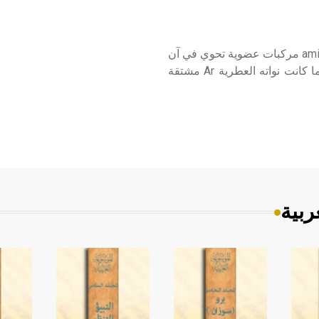
الأمينو فينولات الأمينو فينولات أو الفينولات الأمينية aminophenols مركبات عضوية تحوي في آن
واحد وظيفةً أمينية ووظيفة فينولية، صيغتها العامة: وأبسطها ما كانت نواته العطرية Ar مشتقة
ربية