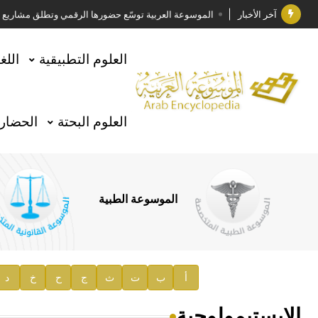
آخر الأخبار
الموسوعة العربية توسّع حضورها الرقمي وتطلق مشاريع معرف
فوز الأستاذ الدكتور وليد محمد السراقبي بجائزة كتارا ل
العلوم التطبيقية
اللغ
جائزة مجمع الملك سلمان العالمي للغة العربية 2025
الأستاذ إياد خالد الطباع مدير عام لهيئة الموسوعة العربية
العلوم البحتة
الحضارة
السيد محمد ياسين صالح وزيرا للثقافة
صدور المجلد الثامن من موسوعة الآثار في سورية
توصيات مجلس الإدارة
الموسوعة الطبية
صدور المجلد السابع من موسوعة الآثار في سورية
صدور المجلد الثامن عشر من الموسوعة الطبية
إعلان..
أ
ب
ت
ث
ج
ح
خ
د
دار الفكر الموزع الحصري لمنشورات هيئة الموسوعة العرب
الإبستيمولوجية