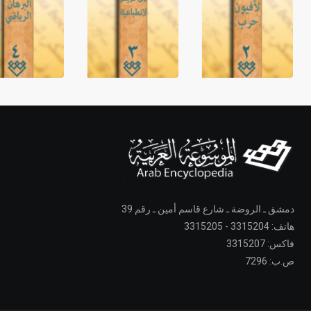
دمشق ـ الروضة ـ شارع قاسم أمين ـ رقم 39
هاتف: 3315204 - 3315205
فاكس: 3315207
ص.ب: 7296