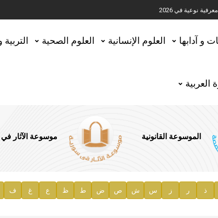
ية نوعية في 2026
تحقيق المخطوطات في العاصمة القطرية الدوحة
ات و آدابها
العلوم الإنسانية
العلوم الصحية
التربية 
 العربية
الموسوعة القانونية
موسوعة الآثار في
ذ
ر
ز
س
ش
ص
ض
ط
ظ
ع
غ
ف
ية