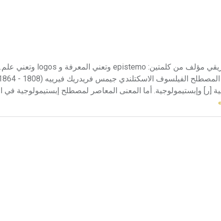
الإبستيمولوجية الإبستيمولوجية epistemology مصطلح ذو أصل إغريقي مؤلف من كلمتين: mo
جية [ر] وإبستيمولوجية. أما المعنى المعاصر لمصطلح إبستيمولوجية في ا
»