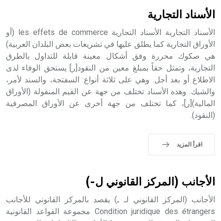
بالكنائس خصوصاً، وفي الإنكليزية أب
الأسناد التجارية
الأسناد التجارية الأسناد التجارية les effets de commerce (أو
الأوراق التجارية كما يطلق عليها في تشريعات بعض البلدان العربية)
هي صكوك محررة وفق أشكال معينة قابلة للتداول بالطرق
- هل تعلم أن أبجر Abgar اسم معروف جيداً يعود إلى عدد من
الملوك الذين حكموا مدينة إديسا (الرها) من أبجر الأول وحتى
التجارية، وتمثل حقاً بمبلغ معين من النقود[ر] يستحق الوفاء لدى
التاسع، وهم ينتسبون إلى أسرة أوسروين
الاطلاع أو بعد أجل. وهي على ثلاثة أنواع: السفتجة، والسند لأمر،
والشيك. وهذه الأسناد تختلف من جهة عن القيم المنقولة (الأوراق
المالية)[ر]، كما تختلف من جهة أخرى عن الأوراق المصرفية
(النقود).
- هل تعلم أن الأبجدية الكنعانية تتألف من /22/ علامة كتابية
sign تكتب منفصلة غير متصلة، وتعتمد المبدأ الأكوروفوني،
اقرأ المزيد
حيث تقتصر القيمة الصوتية للعلامة الك
الأجانب (المركز القانوني ل-)
الأجانب (المركز القانوني لـ ـ) يقصد بالمركز القانوني للأجانب
Condition juridique des étrangers مجموعة القواعد القانونية