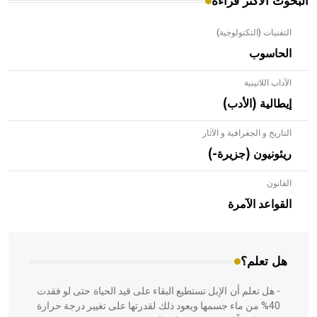
البحوث الأكثر قراءة
التقنيات (التكنولوجية)
الحاسوب
الآداب اللاتينية
إيطالية (الأدب)
التاريخ و الجغرافية و الآثار
ريئونيون (جزيرة-)
القانون
- هل تعلم أن الأبلق نوع من الفنون الهندسية التي ارتبطت
بالعمارة الإسلامية في بلاد الشام ومصر خاصة، حيث يحرص
القواعد الآمرة
المعمار على بناء مداميكه وخاصة في الواجهات
هل تعلم؟
- هل تعلم أن الإبل تستطيع البقاء على قيد الحياة حتى لو فقدت
40% من ماء جسمها ويعود ذلك لقدرتها على تغيير درجة حرارة