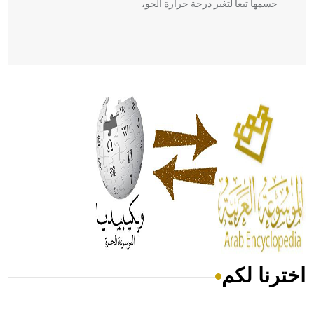
جسمها تبعاً لتغير درجة حرارة الجو،
- هل تعلم أن أبقراط كتب في الطب أربعة مؤلفات هي:
الحكم، الأدلة، تنظيم التغذية، ورسالته في جروح الرأس. ويعود
له الفضل بأنه حرر الطب من الدين والفلسفة.
- هل تعلم أن المرجان إفراز حيواني يتكون في البحر ويتركب
من مادة كربونات الكلسيوم، وهو أحمر أو شديد الحمرة وهو
أجود أنواعه، ويمتاز بكبر الحجم ويسمى الش
اخترنا لكم
هل تعلم أن الأبسيد كلمة فرنسية اللفظ تم اعتمادها مصطلحاً
أثرياً يستخدم في العمارة عموماً وفي العمارة الدينية الخاصة