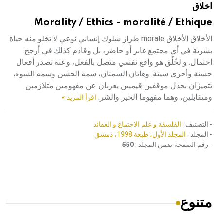
اخلاق
هيئة الموسوعة العربية تطلق موسوعات جديدة في عام 2026
Morality / Ethics - moralité / Ethique
الأخلاق الأخلاق morale طراز سلوك إنساني نوعي لا تخلو منه حياة
بشرية في أي مجتمع غابر أو حاضر، بل وقادم كذلك في أرجح
احتمال. والخُلُق هو واقع نفسي متصل بالفعل، وعنه تصدر أفعال
حسنة وأخرى سيئة. وهاتان السمتان، سمة الحسن وسمة السوء،
تتميزان بجدل موقفين قيميين يعربان عن مفهومين متلازمين
ومتقابلين، وهما مفهوما الخير والشر.
اقرأ المزيد »
- التصنيف :
الفلسفة و علم الاجتماع و العقائد
- المجلد :
المجلد الأول، طبعة 1998، دمشق
- رقم الصفحة ضمن المجلد :
550
متنوع