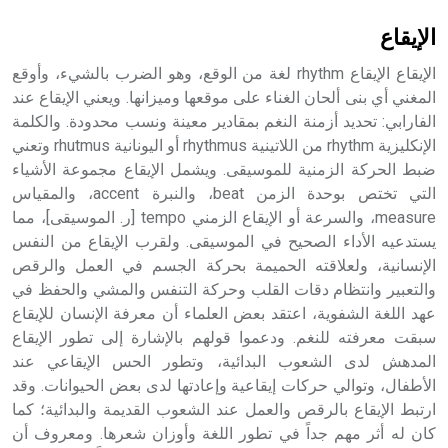
حيث تقتصر القيمة الصوتية للعلامة الك
الإيقاع
الإيقاع الإيقاع rhythm لغة من الوقع، وهو الضرب بالشيء، وأوقع
المغني أي بنى ألحان الغناء على موقعها وميزانها. ويعني الإيقاع عند
الفارابي: تحديد أزمنة النغم بمقادير معينة ونسب محدودة. والكلمة
الإنكليزية rhythm من اللاتينية rhythmus أو اليونانية rhutmus وتعني
ضبط الحركة الزمنية للموسيقى. ويشمل الإيقاع مجموعة الأشياء
التي تختص بوحدة الزمن beat، والنبرة accent، والمقياس
measure، والسرعة أو الإيقاع الزمني tempo [ر. الموسيقى]، مما
يستدعيه الأداء الصحيح في الموسيقى. ولقرب الإيقاع من النفس
الإنسانية، ولعلاقته الحميمة بحركة الجسم في العمل والرقص
والتعبير وانتظام دقات القلب وحركة التنفس والمشي والحفظ في
عهد اللغة الشفوية، اعتقد بعض العلماء أن معرفة الإنسان للإيقاع
سبقت معرفته للنغم. ودعموا قولهم بالإشارة إلى تطور الإيقاع
المدهش لدى الشعوب البدائية، وتطور الحس الإيقاعي عند
الأطفال، وتوالي حركات إيقاعية وإعادتها لدى بعض الحيوانات. وقد
ارتبط الإيقاع بالرقص والعمل عند الشعوب القديمة والبدائية؛ كما
كان له أثر مهم جداً في تطور اللغة وأوزان شعرها. ومعروف أن