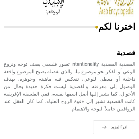
اخترنا لكم
هل تعلم أن الأبسيد كلمة فرنسية اللفظ تم اعتمادها مصطلحاً
أثرياً يستخدم في العمارة عموماً وفي العمارة الدينية الخاصة
بالكنائس خصوصاً، وفي الإنكليزية أب
قصدية
القصدية القصدية intentionality تصور فلسفي يصف توجه ونزوع
الوعي أو الفكر نحو موضوع ما، والذي بفضله يصبح الموضوع واقعة
داخلية أو معطى للوعي، تنعكس فيه ماهيته وجوهره، بهدف
- هل تعلم أن أبجر Abgar اسم معروف جيداً يعود إلى عدد من
الملوك الذين حكموا مدينة إديسا (الرها) من أبجر الأول وحتى
الوصول إلى معرفته. والقصدية ليست فكرة جديدة بحال من
التاسع، وهم ينتسبون إلى أسرة أوسروين
الأحوال، كما يشير إليها أصل اسمها نفسه، ففي الفلسفة الإغريقية
كانت القصدية تشير إلى «قوة الروح العليا»، كما كان العقل عند
الرواقيين حاملاً التوجه والاهتمام.
- هل تعلم أن الأبجدية الكنعانية تتألف من /22/ علامة كتابية
اقرأ المزيد
sign تكتب منفصلة غير متصلة، وتعتمد المبدأ الأكوروفوني،