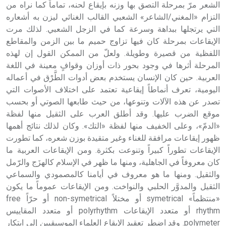
الشعر مرّ بمرحلة التصق بها وزنه بإيقاع لحنه، تماماً كما نراه من
التزام «المغني/الشاعر» الشعبي القالب الغنائي ليزن به أشعاره
التي يرتجلها ببداهة وسرعة كما في الزجل الشعبي. لذلك مرت
الإيقاعات بمرحلة كان فيها تزاوج حميم ما بين الزمن والمقاطع
اللفظية من قصيرة وطويلة. ولعلّ من الممكن القول إن لهذه
المرحلة أثرها في وجود بحور ذات أوزان وقوافٍ معينة في اللغة
العربية. حين كان الإنسان يستخدم بعض أدوات الطَّرْق في أعماله
اليومية، تعرف أنماطاً إيقاعية تعتمد على اختلاف الأصوات التي
تصدر عن هذه الآلات وتنوعها، من حيث طابعها الصوتي أو بحسب
موقع الضرب عليها. وقد أطلق العرب على الثقيل منها لفظة
«الدمّ»، وعلى الخفيف منها لفظة «التك». وكان لذلك نتائج أهمها
ظهور إيقاعات مرافقة للغناء وغير متقيدة بوزن شعره، كما تطورت
الإيقاعات تطوراً كبيراً وتنوعت بكثرة. ومن الإيقاعات العربية ما
كان معروفاً في الجاهلية، ومنها ما ظهر في الإسلام كالهزَج والرّمل
والثقيل. ومنها ما هو معروف في أيامنا كالمصمودي والسماعي
الثقيل والمدوَّر الحلبي والنواخت. ومن الإيقاعات عموماً ما يكون
«منتظماً» symetrical أو مختلاً non-symetrical أو حرّاً free
rhythm أو متعدد الإيقاعات polyrhythm أو متعدد المقاييس
polymeter. وقد اضطر تعقيد الإيقاع العلماء الموسيقيين إلى ابتكار