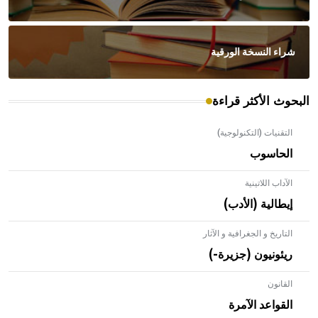
شراء النسخة الورقية
البحوث الأكثر قراءة
التقنيات (التكنولوجية)
الحاسوب
الآداب اللاتينية
إيطالية (الأدب)
التاريخ و الجغرافية و الآثار
ريئونيون (جزيرة-)
القانون
- هل تعلم أن الأبلق نوع من الفنون الهندسية التي ارتبطت
بالعمارة الإسلامية في بلاد الشام ومصر خاصة، حيث يحرص
القواعد الآمرة
المعمار على بناء مداميكه وخاصة في الواجهات