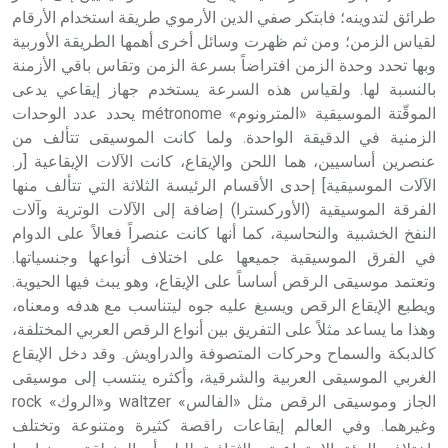
طرائق لتدوينه؛ فابتكر صفي الدين الأرموي طريقة استخدام الأرقام
لقياس الزمن؛ ومن ثم ظهرت وسائل أخرى أهمها الطريقة الأوربية
وبها تحدد وحدة الزمن افتراضاً بسرعة الزمن وتقاس باقي الأزمنة
بالنسبة لها. ولقياس هذه السرعة يستخدم جهاز إيقاعي يدعى
الموقّتة الموسيقية «المترونوم» métronome يحدد عدد الوحدات
الزمنية في الدقيقة الواحدة. ولما كانت الموسيقى تتألف من
عنصرين أساسيين، هما اللحن والإيقاع، كانت الآلات الإيقاعية [ر.
الآلات الموسيقية] إحدى الأقسام الرئيسة الثلاثة التي تتألف منها
الفرقة الموسيقية (الأوركسترا) إضافة إلى الآلات الوترية وآلات
النفخ الخشبية والنحاسية، كما أنها كانت عنصراً فعالاً على الدوام
في الفرق الموسيقية جميعها على اختلاف أنواعها وجنسياتها.
وتعتمد موسيقى الرقص أساساً على الإيقاع، وهو يبث فيها الحيوية.
ويطبع الإيقاع الرقص ويسبغ عليه جوه ليتناسب مع هدفه ومعناه،
وهذا ما يساعد مثلاً على التفريق بين أنواع الرقص العربي المختلفة،
كالدبكة والسماح وحركات المتصوفة والدراويش. وقد دخل الإيقاع
الغربي الموسيقى العربية والشرقية، وأكثره ينتسب إلى موسيقى
الجاز وموسيقى الرقص مثل «الفالس» waltzer و«الروك» rock
وغيرهما. وفي العالم إيقاعات راقصة كثيرة ومتنوعة وتختلف