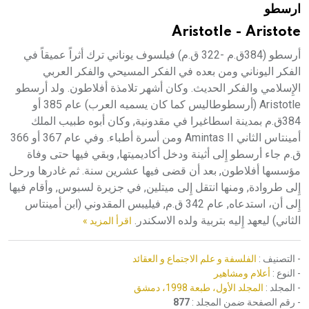
ارسطو
هيئة الموسوعة العربية تطلق موسوعات جديدة في عام 2026
Aristotle - Aristote
أرسطو (384ق.م -322 ق.م) فيلسوف يوناني ترك أثراً عميقاً في
الفكر اليوناني ومن بعده في الفكر المسيحي والفكر العربي
الإِسلامي والفكر الحديث. وكان أشهر تلامذة أفلاطون. ولد أرسطو
Aristotle (أرسطوطاليس كما كان يسميه العرب) عام 385 أو
384ق.م بمدينة اسطاغيرا في مقدونية, وكان أبوه طبيب الملك
أمينتاس الثاني Amintas II ومن أسرة أطباء. وفي عام 367 أو 366
ق.م جاء أرسطو إِلى أثينة ودخل أكاديميتها, وبقي فيها حتى وفاة
مؤسسها أفلاطون, بعد أن قضى فيها عشرين سنة. ثم غادرها ورحل
إِلى طروادة, ومنها انتقل إِلى ميتلين, في جزيرة لسبوس, وأقام فيها
إِلى أن، استدعاه, عام 342 ق.م, فيليبس المقدوني (ابن أمينتاس
الثاني) ليعهد إِليه بتربية ولده الاسكندر.
اقرأ المزيد »
- التصنيف :
الفلسفة و علم الاجتماع و العقائد
- النوع :
أعلام ومشاهير
- المجلد :
المجلد الأول، طبعة 1998، دمشق
- رقم الصفحة ضمن المجلد :
877