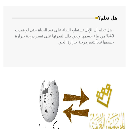
هل تعلم؟
- هل تعلم أن الإبل تستطيع البقاء على قيد الحياة حتى لو فقدت
40% من ماء جسمها ويعود ذلك لقدرتها على تغيير درجة حرارة
جسمها تبعاً لتغير درجة حرارة الجو،
- هل تعلم أن أبقراط كتب في الطب أربعة مؤلفات هي:
الحكم، الأدلة، تنظيم التغذية، ورسالته في جروح الرأس. ويعود
له الفضل بأنه حرر الطب من الدين والفلسفة.
- هل تعلم أن المرجان إفراز حيواني يتكون في البحر ويتركب
من مادة كربونات الكلسيوم، وهو أحمر أو شديد الحمرة وهو
أجود أنواعه، ويمتاز بكبر الحجم ويسمى الش