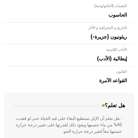
التقنيات (التكنولوجية)
الحاسوب
التاريخ و الجغرافية و الآثار
ريئونيون (جزيرة-)
الآداب اللاتينية
إيطالية (الأدب)
القانون
- هل تعلم أن الأبلق نوع من الفنون الهندسية التي ارتبطت
بالعمارة الإسلامية في بلاد الشام ومصر خاصة، حيث يحرص
القواعد الآمرة
المعمار على بناء مداميكه وخاصة في الواجهات
هل تعلم؟
- هل تعلم أن الإبل تستطيع البقاء على قيد الحياة حتى لو فقدت
40% من ماء جسمها ويعود ذلك لقدرتها على تغيير درجة حرارة
جسمها تبعاً لتغير درجة حرارة الجو،