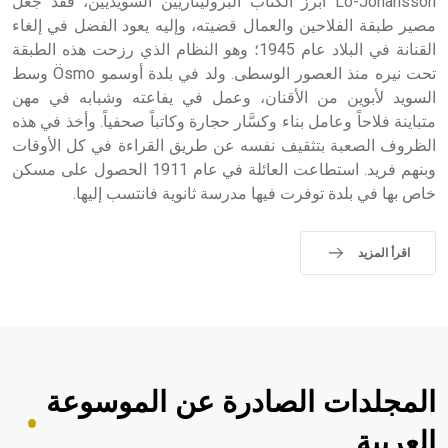
Lo-Johansson أبرز الكتاب البروليتاريين السويديين، فقد جعل
مصير طبقة الفلاحين والعمال قضيته، وإليه يعود الفضل في إلغاء
القنانة في البلاد عام 1945؛ وهو النظام الذي رزحت هذه الطبقة
تحت نيره منذ العصور الوسطى. ولد في بلدة أوسمو Ösmo وسط
السويد لأبوين من الأقنان، وعمل في يفاعته وشبابه في مهن
متباينة فلاحاً وعامل بناء وكسَّار حجارة وكاتباً صحفياً. وأخذ في هذه
الظروف الصعبة بتثقيف نفسه عن طريق القراءة في كل الأوقات
وبنهم فريد. استطاعت العائلة في عام 1911 الحصول على مسكن
خاص بها في بلدة توفرت فيها مدرسة ثانوية فانتسب إليها.
اقرأ المزيد
المجلدات الصادرة عن الموسوعة
العربية