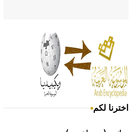
- هل تعلم أن أبقراط كتب في الطب أربعة مؤلفات هي:
الحكم، الأدلة، تنظيم التغذية، ورسالته في جروح الرأس. ويعود
له الفضل بأنه حرر الطب من الدين والفلسفة.
- هل تعلم أن المرجان إفراز حيواني يتكون في البحر ويتركب
من مادة كربونات الكلسيوم، وهو أحمر أو شديد الحمرة وهو
أجود أنواعه، ويمتاز بكبر الحجم ويسمى الش
اخترنا لكم
هل تعلم أن الأبسيد كلمة فرنسية اللفظ تم اعتمادها مصطلحاً
أثرياً يستخدم في العمارة عموماً وفي العمارة الدينية الخاصة
بالكنائس خصوصاً، وفي الإنكليزية أب