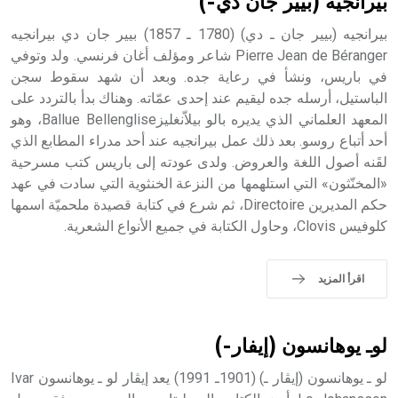
بيرانجيه (بيير جان دي-)
بيرانجيه (بيير جان ـ دي) (1780 ـ 1857) بيير جان دي بيرانجيه
Pierre Jean de Béranger شاعر ومؤلف أغان فرنسي. ولد وتوفي
في باريس، ونشأ في رعاية جده. وبعد أن شهد سقوط سجن
- هل تعلم أن أبجر Abgar اسم معروف جيداً يعود إلى عدد من
الملوك الذين حكموا مدينة إديسا (الرها) من أبجر الأول وحتى
الباستيل، أرسله جده ليقيم عند إحدى عمّاته. وهناك بدأ بالتردد على
التاسع، وهم ينتسبون إلى أسرة أوسروين
المعهد العلماني الذي يديره بالو بيلاّنغليزBallue Bellenglise، وهو
أحد أتباع روسو. بعد ذلك عمل بيرانجيه عند أحد مدراء المطابع الذي
لقَنه أصول اللغة والعروض. ولدى عودته إلى باريس كتب مسرحية
«المخنّثون» التي استلهمها من النزعة الخنثوية التي سادت في عهد
حكم المديرين Directoire، ثم شرع في كتابة قصيدة ملحميّة اسمها
- هل تعلم أن الأبجدية الكنعانية تتألف من /22/ علامة كتابية
كلوفيس Clovis، وحاول الكتابة في جميع الأنواع الشعرية.
sign تكتب منفصلة غير متصلة، وتعتمد المبدأ الأكوروفوني،
حيث تقتصر القيمة الصوتية للعلامة الك
اقرأ المزيد
لوـ يوهانسون (إيفار-)
لو ـ يوهانسون (إيڤار ـ) (1901ـ 1991) يعد إيڤار لو ـ يوهانسون Ivar