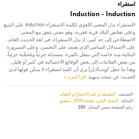
استقراء
هيئة الموسوعة العربية تطلق موسوعات جديدة في عام 2026
Induction - Induction
الاستقراء يدل المعنى اللغوي لكلمة الاستقراء induction على التتبع
وعلى تفحّص البلاد قرية فقرية، وهو معنى يتفق مع المعنى
الاصطلاحي إلى حد كبير، إذ يدل الاستقراء، في لغة الحديث العام،
على الاستدلال المباشر الذي يعتمد على التخمين، وعلى السيرورة
البنائية منه خاصة التي تنتقل بالمرء، مستدلة جزئياً ومُخمِّنة جزئياً،
من بعض العلامات إلى بعض الوقائع الاحتمالية في كثير أو قليل،
وهذا ما جعل كوندياك[ر] يرى أن كلمة استقراء لا يمكن قولها لدى
الحديث عن نتيجة بديهية.
اقرأ المزيد »
- التصنيف :
الفلسفة و علم الاجتماع و العقائد
- المجلد :
المجلد الثاني، طبعة 2000، دمشق
- رقم الصفحة ضمن المجلد :
203