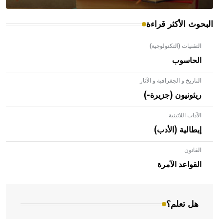
البحوث الأكثر قراءة
التقنيات (التكنولوجية)
الحاسوب
التاريخ و الجغرافية و الآثار
ريئونيون (جزيرة-)
الآداب اللاتينية
إيطالية (الأدب)
القانون
- هل تعلم أن الأبلق نوع من الفنون الهندسية التي ارتبطت
بالعمارة الإسلامية في بلاد الشام ومصر خاصة، حيث يحرص
القواعد الآمرة
المعمار على بناء مداميكه وخاصة في الواجهات
هل تعلم؟