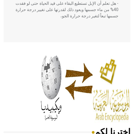
- هل تعلم أن الإبل تستطيع البقاء على قيد الحياة حتى لو فقدت
40% من ماء جسمها ويعود ذلك لقدرتها على تغيير درجة حرارة
جسمها تبعاً لتغير درجة حرارة الجو،
- هل تعلم أن أبقراط كتب في الطب أربعة مؤلفات هي:
الحكم، الأدلة، تنظيم التغذية، ورسالته في جروح الرأس. ويعود
له الفضل بأنه حرر الطب من الدين والفلسفة.
- هل تعلم أن المرجان إفراز حيواني يتكون في البحر ويتركب
من مادة كربونات الكلسيوم، وهو أحمر أو شديد الحمرة وهو
أجود أنواعه، ويمتاز بكبر الحجم ويسمى الش
اخترنا لكم