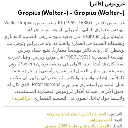
غروبيوس (فالتر)
هيئة الموسوعة العربية تطلق موسوعات جديدة في عام 2026
Gropius (Walter-) - Gropius (Walter-)
غروبيوس (فالتر ـ) (1883ـ 1969) فالتر غروبيوس Walter Gropius
مهندس معماري ألماني ـ أمريكي، ارتبط اسمه بحركة
الباوهاوس[ر] Bauhaus على صعيد منهج تدريس التصميم المعماري
وتطبيقاته العملية في العمارة والصناعة. ولد في برلين وتوفي في
بوسطن. كان والد فالتر مهندساً معمارياً، فتبع خطاه ودرس
الهندسة المعمارية (1903ـ 1907) في مونيخ وبرلين. وقبل تخرجه
بسنة كان قد أنشأ أبنيته الأولى في منطقة بومرن Pomern، وهي
مجموعة من منازل العمال الزراعيين، وأمضى إثر تخرجه عاماً
كاملاً بين إيطاليا وإسبانيا وإنكلترا، ثم انضم في برلين إلى مكتب
عمل المهندس المعماري بيتر بيرِنز Peter Behrens، الذي كان له
عميق الأثر في صياغة أفكار غروبيوس المعمارية المستقبلية،
ولاسيما حول تداخل الفنون في التصميم المعماري.
اقرأ المزيد »
- التصنيف :
العمارة و الفنون التشكيلية والزخرفية
- النوع :
أعلام ومشاهير
- المجلد :
المجلد الثالث عشر، طبعة 2005، دمشق