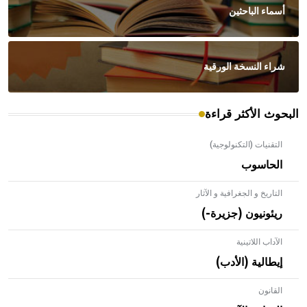
أسماء الباحثين
شراء النسخة الورقية
البحوث الأكثر قراءة
التقنيات (التكنولوجية)
الحاسوب
التاريخ و الجغرافية و الآثار
ريئونيون (جزيرة-)
الآداب اللاتينية
إيطالية (الأدب)
القانون
- هل تعلم أن الأبلق نوع من الفنون الهندسية التي ارتبطت
بالعمارة الإسلامية في بلاد الشام ومصر خاصة، حيث يحرص