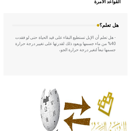
القواعد الآمرة
المعمار على بناء مداميكه وخاصة في الواجهات
هل تعلم؟
- هل تعلم أن الإبل تستطيع البقاء على قيد الحياة حتى لو فقدت
40% من ماء جسمها ويعود ذلك لقدرتها على تغيير درجة حرارة
جسمها تبعاً لتغير درجة حرارة الجو،
- هل تعلم أن أبقراط كتب في الطب أربعة مؤلفات هي:
الحكم، الأدلة، تنظيم التغذية، ورسالته في جروح الرأس. ويعود
له الفضل بأنه حرر الطب من الدين والفلسفة.
- هل تعلم أن المرجان إفراز حيواني يتكون في البحر ويتركب