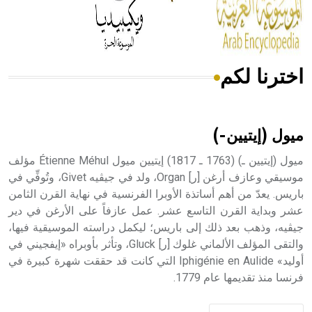
من مادة كربونات الكلسيوم، وهو أحمر أو شديد الحمرة وهو
أجود أنواعه، ويمتاز بكبر الحجم ويسمى الش
اخترنا لكم
هل تعلم أن الأبسيد كلمة فرنسية اللفظ تم اعتمادها مصطلحاً
أثرياً يستخدم في العمارة عموماً وفي العمارة الدينية الخاصة
بالكنائس خصوصاً، وفي الإنكليزية أب
ميول (إيتيين-)
ميول (إيتيين ـ) (1763 ـ 1817) إيتيين ميول Étienne Méhul مؤلف
موسيقي وعازف أرغن [ر] Organ، ولد في جيڤيه Givet، وتُوفِّي في
باريس. يعدّ من أهم أساتذة الأوبرا الفرنسية في نهاية القرن الثامن
- هل تعلم أن أبجر Abgar اسم معروف جيداً يعود إلى عدد من
الملوك الذين حكموا مدينة إديسا (الرها) من أبجر الأول وحتى
عشر وبداية القرن التاسع عشر. عمل عازفاً على الأرغن في دير
التاسع، وهم ينتسبون إلى أسرة أوسروين
جيڤيه، وذهب بعد ذلك إلى باريس؛ ليكمل دراسته الموسيقية فيها،
والتقى المؤلف الألماني غلوك [ر] Gluck، وتأثر بأوبراه «إيفجيني في
أوليد» Iphigénie en Aulide التي كانت قد حققت شهرة كبيرة في
فرنسا منذ تقديمها عام 1779.
- هل تعلم أن الأبجدية الكنعانية تتألف من /22/ علامة كتابية