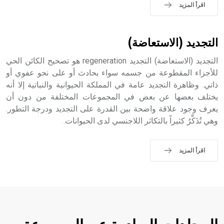
sign تكتب منفصلة غير متصلة، وتعتمد المبدأ الأكوروفوني،
اقرأ المزيد
حيث تقتصر القيمة الصوتية للعلامة الك
التجديد (الاستعاضة)
التجديد (الاستعاضة) التجديد regeneration هو تصحيح الكائن الحي
للأجزاء المقطوعة من جسمه سواء بحادث أو على نحو عفوي أو
ذاتي. وظاهرة التجديد عامة في المملكة الحيوانية والنباتية إلا أنه
يختلف بعضها عن بعض في المجموعات المختلفة من دون أن
يعرف وجود علاقة واضحة بين القدرة على التجديد ودرجة التطور.
وهي تُذَكِّرُ كثيراً بالتكاثر اللاجنسي لدى الحيوانات.
اقرأ المزيد