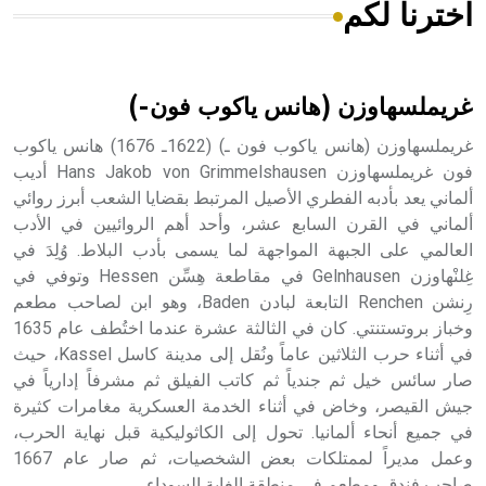
اخترنا لكم
هل تعلم أن الأبسيد كلمة فرنسية اللفظ تم اعتمادها مصطلحاً
أثرياً يستخدم في العمارة عموماً وفي العمارة الدينية الخاصة
بالكنائس خصوصاً، وفي الإنكليزية أب
غريملسهاوزن (هانس ياكوب فون-)
غريملسهاوزن (هانس ياكوب فون ـ) (1622ـ 1676) هانس ياكوب
فون غريملسهاوزن Hans Jakob von Grimmelshausen أديب
ألماني يعد بأدبه الفطري الأصيل المرتبط بقضايا الشعب أبرز روائي
- هل تعلم أن أبجر Abgar اسم معروف جيداً يعود إلى عدد من
الملوك الذين حكموا مدينة إديسا (الرها) من أبجر الأول وحتى
ألماني في القرن السابع عشر، وأحد أهم الروائيين في الأدب
التاسع، وهم ينتسبون إلى أسرة أوسروين
العالمي على الجبهة المواجهة لما يسمى بأدب البلاط. وُلِدَ في
غِلنْهاوزن Gelnhausen في مقاطعة هِسِّن Hessen وتوفي في
رِنشن Renchen التابعة لبادن Baden، وهو ابن لصاحب مطعم
وخباز بروتستنتي. كان في الثالثة عشرة عندما اختُطف عام 1635
في أثناء حرب الثلاثين عاماً ونُقل إلى مدينة كاسل Kassel، حيث
- هل تعلم أن الأبجدية الكنعانية تتألف من /22/ علامة كتابية
صار سائس خيل ثم جندياً ثم كاتب الفيلق ثم مشرفاً إدارياً في
sign تكتب منفصلة غير متصلة، وتعتمد المبدأ الأكوروفوني،
جيش القيصر، وخاض في أثناء الخدمة العسكرية مغامرات كثيرة
حيث تقتصر القيمة الصوتية للعلامة الك
في جميع أنحاء ألمانيا. تحول إلى الكاثوليكية قبل نهاية الحرب،
وعمل مديراً لممتلكات بعض الشخصيات، ثم صار عام 1667
صاحب فندق ومطعم في منطقة الغابة السوداء.