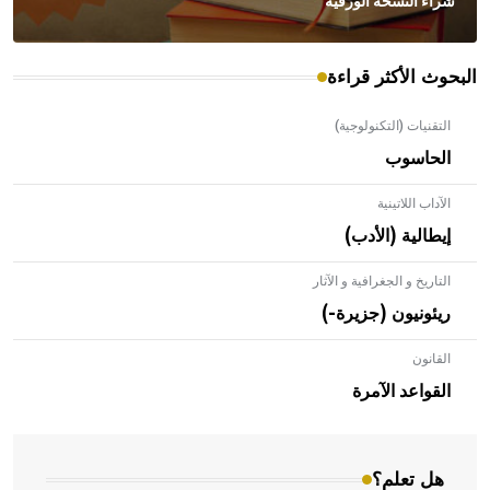
شراء النسخة الورقية
البحوث الأكثر قراءة
التقنيات (التكنولوجية)
الحاسوب
الآداب اللاتينية
إيطالية (الأدب)
التاريخ و الجغرافية و الآثار
ريئونيون (جزيرة-)
القانون
- هل تعلم أن الأبلق نوع من الفنون الهندسية التي ارتبطت
بالعمارة الإسلامية في بلاد الشام ومصر خاصة، حيث يحرص
القواعد الآمرة
المعمار على بناء مداميكه وخاصة في الواجهات
هل تعلم؟