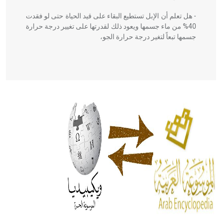
- هل تعلم أن الإبل تستطيع البقاء على قيد الحياة حتى لو فقدت
40% من ماء جسمها ويعود ذلك لقدرتها على تغيير درجة حرارة
جسمها تبعاً لتغير درجة حرارة الجو،
- هل تعلم أن أبقراط كتب في الطب أربعة مؤلفات هي:
الحكم، الأدلة، تنظيم التغذية، ورسالته في جروح الرأس. ويعود
له الفضل بأنه حرر الطب من الدين والفلسفة.
- هل تعلم أن المرجان إفراز حيواني يتكون في البحر ويتركب
من مادة كربونات الكلسيوم، وهو أحمر أو شديد الحمرة وهو
أجود أنواعه، ويمتاز بكبر الحجم ويسمى الش