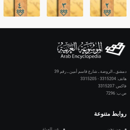
دمشق ـ الروضة ـ شارع قاسم أمين ـ رقم 39
هاتف: 3315204 - 3315205
فاكس: 3315207
ص.ب: 7296
روابط متنوعة
من نحن
عن الهيئة