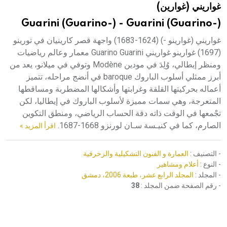
غواريني (غوارين)
هيئة الموسوعة العربية تطلق موسوعات جديدة في عام 2026
Guarini (Guarino-) - Guarini (Guarino-)
غواريني (غوارينو -) (1624-1683) واجهة قصر كارينيان في تورينو
(1697) غوارينو غواريني Guarino Guarini معمار وعالم رياضيات
ومنظر إيطالي، وُلِدَ في مودين Modène وتوفي في ميلانو، يعد من
أبرز ممثلي أسلوب الباروك baroque في أنضج مراحله، تتميز
أعماله بحركيتها القلقة وغرابتها وأشكالها المضطربة ومساقطها
المتعرجة، وهي سمات مميزة لأسلوب الباروك في إيطاليا، لكن
تجْمعها في الوقت ذاته دقة الحساب الرياضي، ومنطق التكوين
الصارم، كما في كنيـسة سـان لورنزو 1668-1687.
اقرأ المزيد »
- التصنيف :
العمارة و الفنون التشكيلية والزخرفية
- النوع :
أعلام ومشاهير
- المجلد :
المجلد الرابع عشر، طبعة 2006، دمشق
- رقم الصفحة ضمن المجلد :
38