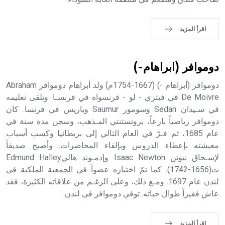
اقرأ المزيد
دوموافر (ابراهام-)
دوموافر (أبراهام -) (1667-1754م) ولد أبراهام دوموافر Abraham
De Moivre في فيتري - لو - فرنسواه في فرنسـا. وتلقى تعليمه
في سـيدان Sedan وسومور Saumur وباريس في فرنسا. كان
دوموافر رياضياً بارعاً، بروتستنتي المـذهب، وسجن مدة سنة في
عام 1685، ثم فـرّ في العام التالي إلى بريطانيا وكسب أسباب
معيشته بإعطاء الدروس وبإلقاء المحاضرات. وأصبح صديقاً
لإسـحاق نيوتن Isaac Newton وإدمـوند هاليEdmund Halley
ت(1656-1742). كما تمّ اختياره عضواً في الجمعية الملكية في
لندن عام 1697. ومـع ذلك، وعلى الرغـم من علاقاته الكثيرة، فقد
عاش فقيراً طوال حياته. توفي دوموافر في لندن.
اقرأ المزيد