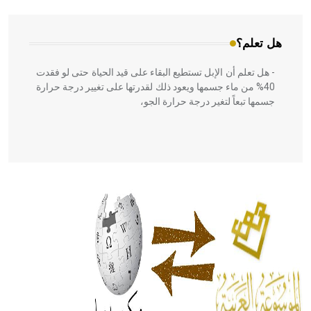
هل تعلم؟
- هل تعلم أن الإبل تستطيع البقاء على قيد الحياة حتى لو فقدت
40% من ماء جسمها ويعود ذلك لقدرتها على تغيير درجة حرارة
جسمها تبعاً لتغير درجة حرارة الجو،
- هل تعلم أن أبقراط كتب في الطب أربعة مؤلفات هي:
الحكم، الأدلة، تنظيم التغذية، ورسالته في جروح الرأس. ويعود
له الفضل بأنه حرر الطب من الدين والفلسفة.
- هل تعلم أن المرجان إفراز حيواني يتكون في البحر ويتركب
من مادة كربونات الكلسيوم، وهو أحمر أو شديد الحمرة وهو
أجود أنواعه، ويمتاز بكبر الحجم ويسمى الش