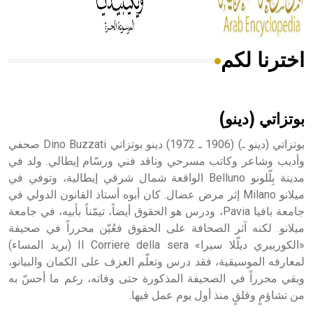
اخترنا لكم
هل تعلم أن الأبسيد كلمة فرنسية اللفظ تم اعتمادها مصطلحاً
أثرياً يستخدم في العمارة عموماً وفي العمارة الدينية الخاصة
بالكنائس خصوصاً، وفي الإنكليزية أب
بوتزاتي (دينو)
بوتزاتي (دينو ـ) (1906 ـ 1972) دينو بوتزاتي Dino Buzzati صحفي
وأديب وشاعر وكاتب مسرحي وناقد فني ورسّام إيطالي. ولد في
مدينة بِلّلونو Belluno الواقعة شمال شرقي إيطالية، وتوفي في
- هل تعلم أن أبجر Abgar اسم معروف جيداً يعود إلى عدد من
الملوك الذين حكموا مدينة إديسا (الرها) من أبجر الأول وحتى
ميلانو Milano إثر مرض عضال. كان أبوه أستاذ القانون الدولي في
التاسع، وهم ينتسبون إلى أسرة أوسروين
جامعة بافيا Pavia، ودرس هو الحقوق أيضاً، تيمّناً بأبيه، في جامعة
ميلانو. لكنه آثر الصحافة على الحقوق فعُيّن محرراً في صحيفة
«الكورييري ديلّلا سيرا» Il Corriere della sera (بريد المساء)
لمعارفه الموسيقية، فقد درس وتعلّم العزف على الكمان والبيانو،
وبقي محرراً في الصحيفة المذكورة حتى وفاته، رغم ما أحسّ به
- هل تعلم أن الأبجدية الكنعانية تتألف من /22/ علامة كتابية
من تشاؤمٍ وقلقٍ منذ أول يوم عمل فيها.
sign تكتب منفصلة غير متصلة، وتعتمد المبدأ الأكوروفوني،