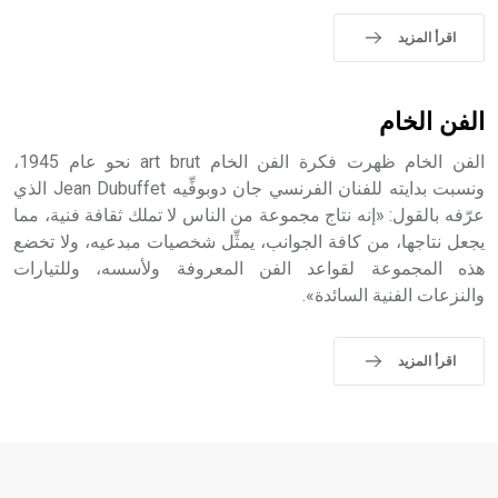
حيث تقتصر القيمة الصوتية للعلامة الك
اقرأ المزيد
الفن الخام
الفن الخام ظهرت فكرة الفن الخام art brut نحو عام 1945،
ونسبت بدايته للفنان الفرنسي جان دوبوفِّيه Jean Dubuffet الذي
عرّفه بالقول: «إنه نتاج مجموعة من الناس لا تملك ثقافة فنية، مما
يجعل نتاجها، من كافة الجوانب، يمثِّل شخصيات مبدعيه، ولا تخضع
هذه المجموعة لقواعد الفن المعروفة ولأسسه، وللتيارات
والنزعات الفنية السائدة».
اقرأ المزيد