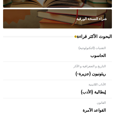
شراء النسخة الورقية
البحوث الأكثر قراءة
التقنيات (التكنولوجية)
الحاسوب
التاريخ و الجغرافية و الآثار
ريئونيون (جزيرة-)
الآداب اللاتينية
إيطالية (الأدب)
القانون
- هل تعلم أن الأبلق نوع من الفنون الهندسية التي ارتبطت
بالعمارة الإسلامية في بلاد الشام ومصر خاصة، حيث يحرص
القواعد الآمرة
المعمار على بناء مداميكه وخاصة في الواجهات