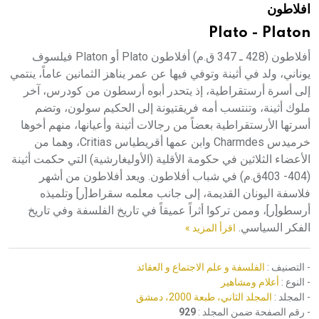
افلاطون
هيئة الموسوعة العربية تطلق موسوعات جديدة في عام 2026
Plato - Platon
أفلاطون (428 ـ 347 ق.م) أفلاطون Plato أو Platon فيلسوف
يوناني، ولد في أثينة وتوفي فيها عن عمر يناهز الثمانين عاماً، ينتمي
إلى أسرة أرستقراطية، إذ يتحدر أبوه أرسطون من كودرس، آخر
ملوك أثينة، وتنتسب أمه فريقتيونة إلى الحكيم سولون، وتضم
أسرتها الأرستقراطية بعضاً من رجالات أثينة وأعيانها، منهم أخوها
خرميدس Charmdes وابن عمها أقريطياس Critias، وهما من
الأعضاء الثلاثين في حكومة الأقلية (الأوليغارشية) التي حكمت أثينة
(404- 403ق.م) في شباب أفلاطون. ويعد أفلاطون من أشهر
فلاسفة اليونان القديمة، إلى جانب معلمه سقراط[ر] وتلميذه
أرسطو[ر]، وممن تركوا أثراً عميقاً في تاريخ الفلسفة وفي تاريخ
الفكر السياسي.
اقرأ المزيد »
- التصنيف :
الفلسفة و علم الاجتماع و العقائد
- النوع :
أعلام ومشاهير
- المجلد :
المجلد الثاني، طبعة 2000، دمشق
- رقم الصفحة ضمن المجلد :
929