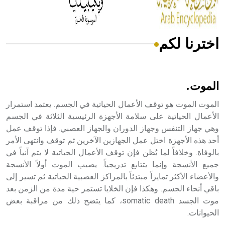
اخترنا لكم
هل تعلم أن الأبسيد كلمة فرنسية اللفظ تم اعتمادها مصطلحاً
أثرياً يستخدم في العمارة عموماً وفي العمارة الدينية الخاصة
بالكنائس خصوصاً، وفي الإنكليزية أب
الموت.
الموت الموت هو توقف الأعمال الحياتية في الجسم. يعتمد استمرار
الأعمال الحياتية على سلامة الأجهزة الرئيسية الثلاثة في الجسم
وهي جهاز التنفس وجهاز الدوران والجهاز العصبي. فإذا توقف عمل
- هل تعلم أن أبجر Abgar اسم معروف جيداً يعود إلى عدد من
الملوك الذين حكموا مدينة إديسا (الرها) من أبجر الأول وحتى
أحد هذه الأجهزة اختل عمل الجهازين الآخرين ثم توقف وانتهى الأمر
التاسع، وهم ينتسبون إلى أسرة أوسروين
بالوفاة. وخلافاً لما يُظن فإن توقف الأعمال الحياتية لا يتم آنياً في
جميع الأنسجة وإنما يتتابع تدريجياً. يصيب الموت أولاً الأنسجة
والأعضاء الأكثر تمايزاً مبتدئاً بالمراكز العصبية الحياتية ثم تسير إلى
باقي أنحاء الجسم. وهكذا فإن الخلايا تستمر حية مدة من الزمن بعد
موت الجسد somatic death، كما يتضح ذلك من مراقبة بعض
- هل تعلم أن الأبجدية الكنعانية تتألف من /22/ علامة كتابية
الحيوانات.
sign تكتب منفصلة غير متصلة، وتعتمد المبدأ الأكوروفوني،