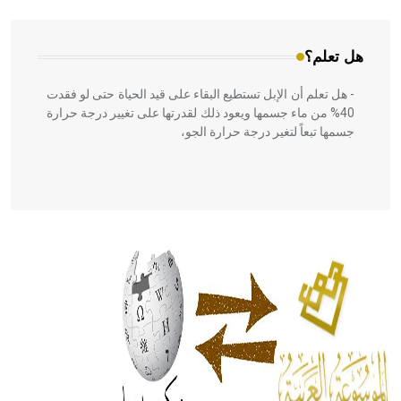
هل تعلم؟
- هل تعلم أن الإبل تستطيع البقاء على قيد الحياة حتى لو فقدت
40% من ماء جسمها ويعود ذلك لقدرتها على تغيير درجة حرارة
جسمها تبعاً لتغير درجة حرارة الجو،
- هل تعلم أن أبقراط كتب في الطب أربعة مؤلفات هي:
الحكم، الأدلة، تنظيم التغذية، ورسالته في جروح الرأس. ويعود
له الفضل بأنه حرر الطب من الدين والفلسفة.
- هل تعلم أن المرجان إفراز حيواني يتكون في البحر ويتركب
من مادة كربونات الكلسيوم، وهو أحمر أو شديد الحمرة وهو
أجود أنواعه، ويمتاز بكبر الحجم ويسمى الش