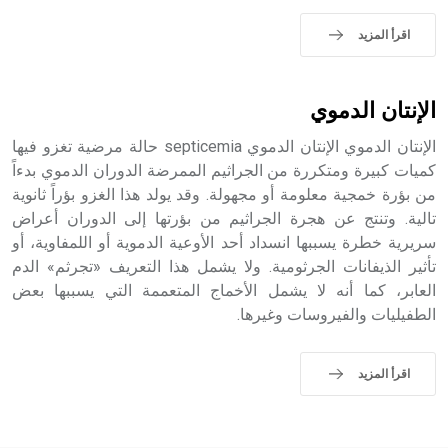
حيث تقتصر القيمة الصوتية للعلامة الك
اقرأ المزيد
الإنتان الدموي
الإنتان الدموي الإنتان الدموي septicemia حالة مرضية تغزو فيها
كميات كبيرة ومتكررة من الجراثيم الممرضة الدوران الدموي بدءاً
من بؤرة خمجية معلومة أو مجهولة. وقد يولد هذا الغزو بؤراً ثانوية
تالية. وتنتج عن هجرة الجراثيم من بؤرتها إلى الدوران أعراض
سريرية خطرة يسببها انسداد أحد الأوعية الدموية أو اللمفاوية، أو
تأثير الذيفانات الجرثومية. ولا يشمل هذا التعريف «تجرثم» الدم
العابر، كما أنه لا يشمل الأخماج المتعممة التي يسببها بعض
الطفيليات والفيروسات وغيرها.
اقرأ المزيد