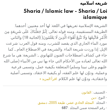
شريعه اسلاميه
هيئة الموسوعة العربية تطلق موسوعات جديدة في عام 2026
Sharia / Islamic law - Sharia / Loi
islamique
الشريعة الإسلامية تعريفها في اللغة: لها أحد معنيين: أحدهما:
الطريقة المستقيمة، ومنه قوله تعالى: )ثُمَّ جَعَلْنَاكَ عَلَى شَرِيعَةٍ مِنَ
الْأَمْرِ فَاتَّبِعْهَا وَلَا تَتَّبِعْ أَهْوَاءَ الَّذِينَ لَا يَعْلَمُونَ( (الجاثية 18) والثاني:
مورد الماء الجاري الذي يقصد للشرب، ومنه قول العرب: شرعت
الإبل: إذا وردت شريعة الماء. والشريعة في الاصطلاح العام ـ كما
جاء في كشاف اصطلاحات الفنون للتهانوي ـ: الشريعة: هي ما شرع
الله تعالى لعباده من الأحكام التي جاء بها نبي من الأنبياء (صلى الله
عليهم وعلى نبينا وسلم) المتعلقة بكيفية عمل، وتسمى فرعية
وعملية، ودوِّن لها علم الفقه، أو بكيفية الاعتقاد، وتسمى أصلية
واعتقادية، ودوِّن لها علم الكلام.
اقرأ المزيد »
- التصنيف :
القانون
- النوع :
دين
- المجلد :
المجلد الحادي عشر، طبعة 2005، دمشق
- رقم الصفحة ضمن المجلد :
687