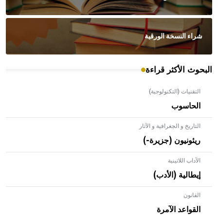
شراء النسخة الورقية
البحوث الأكثر قراءة
التقنيات (التكنولوجية)
الحاسوب
التاريخ و الجغرافية و الآثار
ريئونيون (جزيرة-)
الآداب اللاتينية
إيطالية (الأدب)
القانون
- هل تعلم أن الأبلق نوع من الفنون الهندسية التي ارتبطت
بالعمارة الإسلامية في بلاد الشام ومصر خاصة، حيث يحرص
القواعد الآمرة
المعمار على بناء مداميكه وخاصة في الواجهات