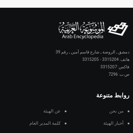
دمشق ـ الروضة ـ شارع قاسم أمين ـ رقم 39
هاتف: 3315204 - 3315205
فاكس: 3315207
ص.ب: 7296
روابط متنوعة
من نحن
عن الهيئة
أخبار الهيئة
كلمة المدير العام