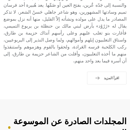
الملوك الذين حكموا مدينة إديسا (الرها) من أبجر الأول وحتى
والنسبة إلى جَدّه عَُرين، بفتح العين أو ضَمِّها. يعد هُبيرة أحد فرسان
التاسع، وهم ينتسبون إلى أسرة أوسروين
تميم وسادتها المشهورين، وهو شاعر جاهلي حَسنُ الشعر، لا تذكر
المصادر ما يدل على مولده ونشأته إلاّ القليل، منها أنه نزل بموضع
يقال له «زَرُوْد» بأرض لبني مالك بن حنظلة بن يربوع التميمي،
فأغارت بنو تغلب عليهم وعلى رأسهم آنذاك حزيمة بن طارق،
واستاق التغلبيون إبلهم وأموالهم، ولما وصل النذير إلى اليربوعيين،
- هل تعلم أن الأبجدية الكنعانية تتألف من /22/ علامة كتابية
ركب الكلحبة فرسه العَرادة، ولحقوا بالقوم وهزموهم واستنقذوا
sign تكتب منفصلة غير متصلة، وتعتمد المبدأ الأكوروفوني،
منهم ما أخذه التغلبيون، وأفلت من الشاعر حزيمة بن طارق، إلى
حيث تقتصر القيمة الصوتية للعلامة الك
أن أسره فيما بعد واحد منهم،
اقرأ المزيد
المجلدات الصادرة عن الموسوعة