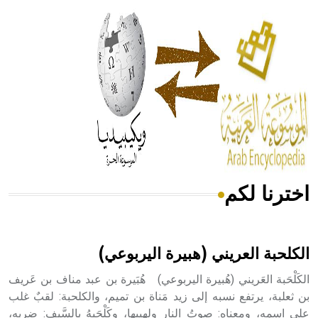
الحكم، الأدلة، تنظيم التغذية، ورسالته في جروح الرأس. ويعود
له الفضل بأنه حرر الطب من الدين والفلسفة.
- هل تعلم أن المرجان إفراز حيواني يتكون في البحر ويتركب
من مادة كربونات الكلسيوم، وهو أحمر أو شديد الحمرة وهو
أجود أنواعه، ويمتاز بكبر الحجم ويسمى الش
اخترنا لكم
هل تعلم أن الأبسيد كلمة فرنسية اللفظ تم اعتمادها مصطلحاً
أثرياً يستخدم في العمارة عموماً وفي العمارة الدينية الخاصة
بالكنائس خصوصاً، وفي الإنكليزية أب
الكلحبة العريني (هبيرة اليربوعي)
الكَلْحَبة العَريني (هُبيرة اليربوعي) هُبَيرة بن عبد مناف بن عَريف
بن ثعلبة، يرتفع نسبه إلى زيد مَناة بن تميم، والكلحبة: لقبٌ غلب
على اسمه، ومعناه: صوتُ النار ولهيبها، وكَلْحَبهُ بالسَّيف: ضربه،
- هل تعلم أن أبجر Abgar اسم معروف جيداً يعود إلى عدد من