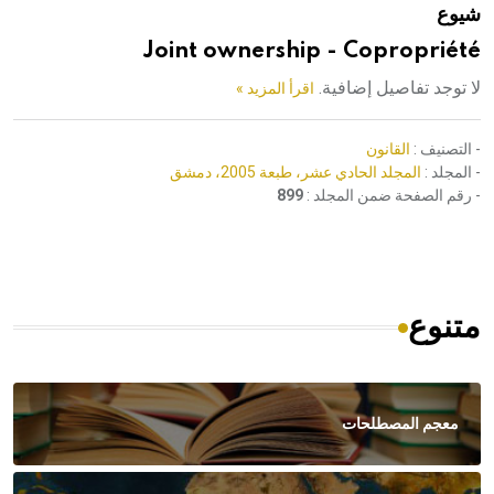
شيوع
هيئة الموسوعة العربية تطلق موسوعات جديدة في عام 2026
Joint ownership - Copropriété
لا توجد تفاصيل إضافية.
اقرأ المزيد »
- التصنيف :
القانون
- المجلد :
المجلد الحادي عشر، طبعة 2005، دمشق
- رقم الصفحة ضمن المجلد :
899
متنوع
معجم المصطلحات