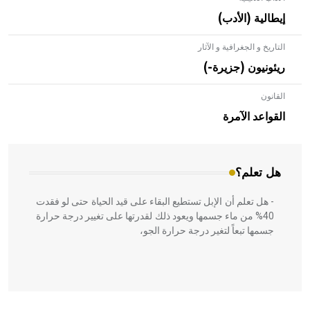
إيطالية (الأدب)
التاريخ و الجغرافية و الآثار
ريئونيون (جزيرة-)
القانون
- هل تعلم أن الأبلق نوع من الفنون الهندسية التي ارتبطت
بالعمارة الإسلامية في بلاد الشام ومصر خاصة، حيث يحرص
القواعد الآمرة
المعمار على بناء مداميكه وخاصة في الواجهات
هل تعلم؟
- هل تعلم أن الإبل تستطيع البقاء على قيد الحياة حتى لو فقدت
40% من ماء جسمها ويعود ذلك لقدرتها على تغيير درجة حرارة
جسمها تبعاً لتغير درجة حرارة الجو،
- هل تعلم أن أبقراط كتب في الطب أربعة مؤلفات هي: